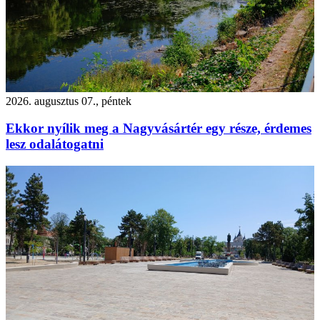
2026. augusztus 07., péntek
Ekkor nyílik meg a Nagyvásártér egy része, érdemes
lesz odalátogatni