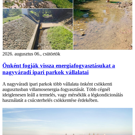
2026. augusztus 06., csütörtök
Önként fogják vissza energiafogyasztásukat a
nagyváradi ipari parkok vállalatai
A nagyváradi ipari parkok több vállalata önként csökkenti
augusztusban villamosenergia-fogyasztását. Több cégnél
ideiglenesen leáll a termelés, vagy mérséklik a légkondicionálás
használatát a csúcsterhelés csökkentése érdekében.