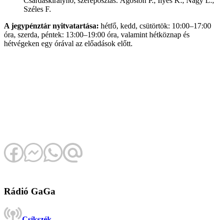
Csárdáskirálynő, szereposztás: Ágoston P., Ilyés K., Nagy L.,
Széles F.
A jegypénztár nyitvatartása:
hétfő, kedd, csütörtök: 10:00–17:00
óra, szerda, péntek: 13:00–19:00 óra, valamint hétköznap és
hétvégeken egy órával az előadások előtt.
Rádió GaGa
Csíkszék