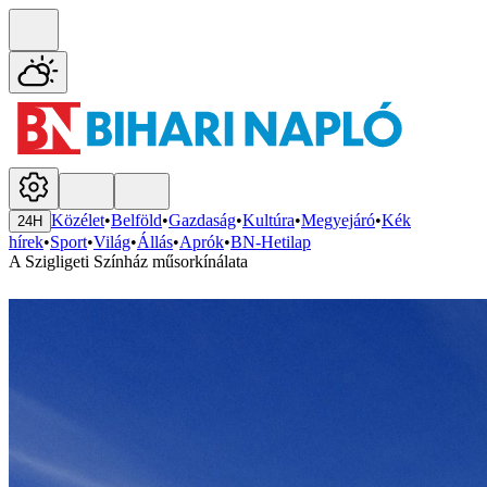
Közélet
•
Belföld
•
Gazdaság
•
Kultúra
•
Megyejáró
•
Kék
24H
hírek
•
Sport
•
Világ
•
Állás
•
Aprók
•
BN-Hetilap
A Szigligeti Színház műsorkínálata