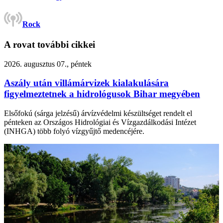
Rock
A rovat további cikkei
2026. augusztus 07., péntek
Aszály után villámárvizek kialakulására
figyelmeztetnek a hidrológusok Bihar megyében
Elsőfokú (sárga jelzésű) árvízvédelmi készültséget rendelt el
pénteken az Országos Hidrológiai és Vízgazdálkodási Intézet
(INHGA) több folyó vízgyűjtő medencéjére.