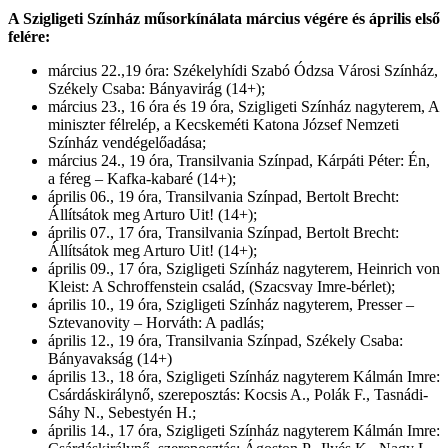
A Szigligeti Színház műsorkínálata március végére és április első
felére:
március 22.,19 óra: Székelyhídi Szabó Ódzsa Városi Színház,
Székely Csaba: Bányavirág (14+);
március 23., 16 óra és 19 óra, Szigligeti Színház nagyterem, A
miniszter félrelép, a Kecskeméti Katona József Nemzeti
Színház vendégelőadása;
március 24., 19 óra, Transilvania Színpad, Kárpáti Péter: Én,
a féreg – Kafka-kabaré (14+);
április 06., 19 óra, Transilvania Színpad, Bertolt Brecht:
Állítsátok meg Arturo Uit! (14+);
április 07., 17 óra, Transilvania Színpad, Bertolt Brecht:
Állítsátok meg Arturo Uit! (14+);
április 09., 17 óra, Szigligeti Színház nagyterem, Heinrich von
Kleist: A Schroffenstein család, (Szacsvay Imre-bérlet);
április 10., 19 óra, Szigligeti Színház nagyterem, Presser –
Sztevanovity – Horváth: A padlás;
április 12., 19 óra, Transilvania Színpad, Székely Csaba:
Bányavakság (14+)
április 13., 18 óra, Szigligeti Színház nagyterem Kálmán Imre:
Csárdáskirálynő, szereposztás: Kocsis A., Polák F., Tasnádi-
Sáhy N., Sebestyén H.;
április 14., 17 óra, Szigligeti Színház nagyterem Kálmán Imre: