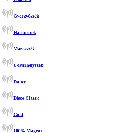
Gyergyószék
Háromszék
Marosszék
Udvarhelyszék
Dance
Disco Classic
Gold
100% Magyar