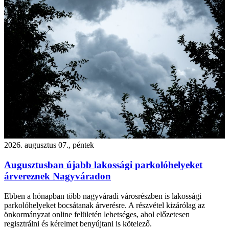
2026. augusztus 07., péntek
Augusztusban újabb lakossági parkolóhelyeket
árvereznek Nagyváradon
Ebben a hónapban több nagyváradi városrészben is lakossági
parkolóhelyeket bocsátanak árverésre. A részvétel kizárólag az
önkormányzat online felületén lehetséges, ahol előzetesen
regisztrálni és kérelmet benyújtani is kötelező.