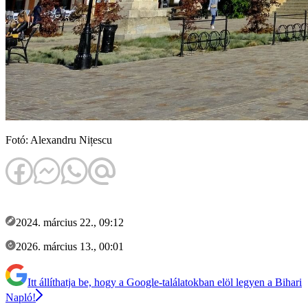
Fotó: Alexandru Nițescu
2024. március 22., 09:12
2026. március 13., 00:01
Itt állíthatja be, hogy a Google-találatokban elöl legyen a Bihari
Napló!