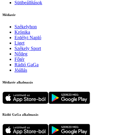
Sütibeállítások
Médiatér
Székelyhon
Krónika
Erdélyi Napló
Liget
Székely Sport
Nőileg
Főtér
Rádió GaGa
Jóállás
Médiatér alkalmazás
Rádió GaGa alkalmazás