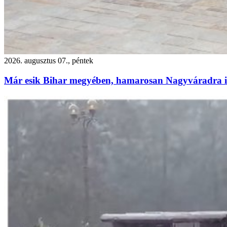
2026. augusztus 07., péntek
Már esik Bihar megyében, hamarosan Nagyváradra is