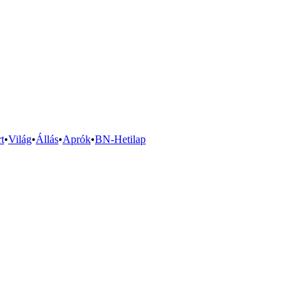
t
•
Világ
•
Állás
•
Aprók
•
BN-Hetilap