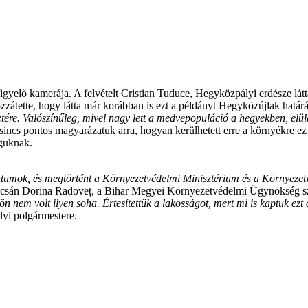
gyelő kamerája. A felvételt Cristian Tuduce, Hegyközpályi erdésze látt
átette, hogy látta már korábban is ezt a példányt Hegyközújlak határá
etére. Valószínűleg, mivel nagy lett a medvepopuláció a hegyekben, elül
incs pontos magyarázatuk arra, hogyan kerülhetett erre a környékre e
aguknak.
ntumok, és megtörtént a Környezetvédelmi Minisztérium és a Környezetvé
pcsán Dorina Radoveț, a Bihar Megyei Környezetvédelmi Ügynökség szóv
 nem volt ilyen soha. Értesítettük a lakosságot, mert mi is kaptuk ez
yi polgármestere.