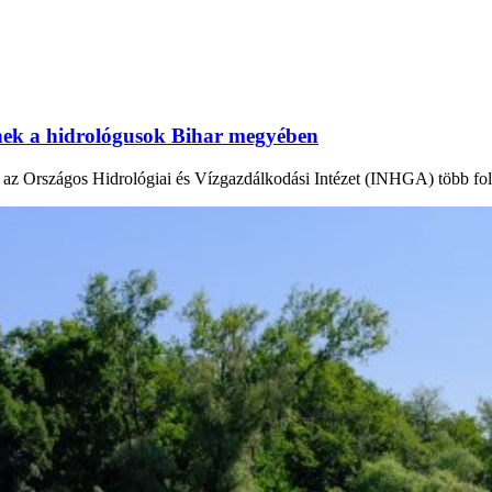
tnek a hidrológusok Bihar megyében
en az Országos Hidrológiai és Vízgazdálkodási Intézet (INHGA) több fo