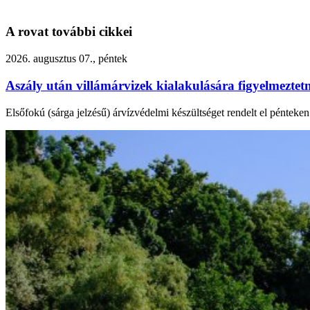
A rovat további cikkei
2026. augusztus 07., péntek
Aszály után villámárvizek kialakulására figyelmezte
Elsőfokú (sárga jelzésű) árvízvédelmi készültséget rendelt el péntek