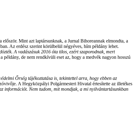
a először. Mint azt laptársunknak, a Jurnal Bihoreannak elmondta, a
ban. Az erdész szerint körülbelül négyéves, hím példány lehet.
dözték. A vadászásuk 2016 óta tilos, ezért szaporodnak, mert
z a példány, de nem rendkívüli eset az, hogy a medvék nagyon hosszú
delmi Őrség tájékoztatása is, tekintettel arra, hogy ebben az
ivője. A Hegyközpályi Polgármesteri Hivatal értesítette az illetékes
t az információt. Nem tudom, mit mondjak, a mi nyilvántartásunkban