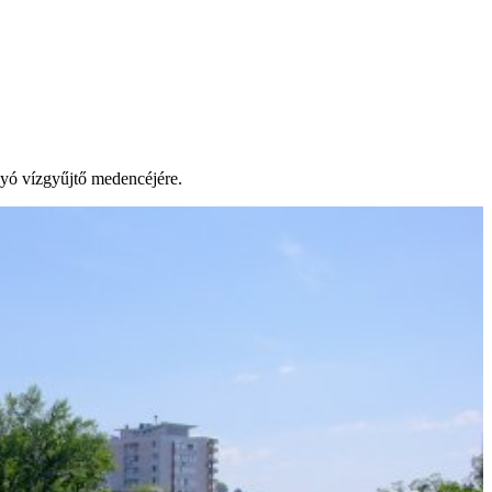
lyó vízgyűjtő medencéjére.