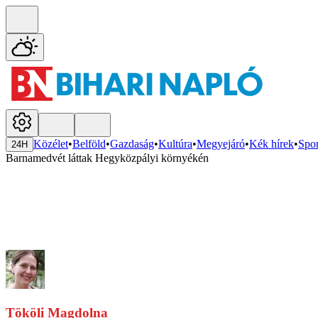
Közélet
•
Belföld
•
Gazdaság
•
Kultúra
•
Megyejáró
•
Kék hírek
•
Spor
24H
Barnamedvét láttak Hegyközpályi környékén
Tököli Magdolna