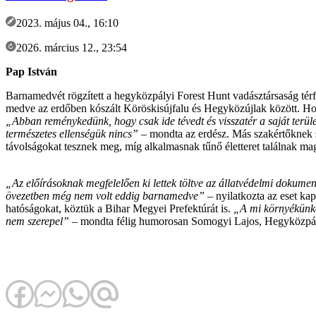
2023. május 04., 16:10
2026. március 12., 23:54
Pap István
Barnamedvét rögzített a hegyközpályi Forest Hunt vadásztársaság térfi
medve az erdőben kószált Köröskisújfalu és Hegyközújlak között. Hozz
„Abban reménykedünk, hogy csak ide tévedt és visszatér a saját terül
természetes ellenségük nincs”
– mondta az erdész. Más szakértőknek s
távolságokat tesznek meg, míg alkalmasnak tűnő életteret találnak m
„Az előírásoknak megfelelően ki lettek töltve az állatvédelmi dokume
övezetben még nem volt eddig barnamedve”
– nyilatkozta az eset ka
hatóságokat, köztük a Bihar Megyei Prefektúrát is.
„A mi környékünkön
nem szerepel”
– mondta félig humorosan Somogyi Lajos, Hegyközpál