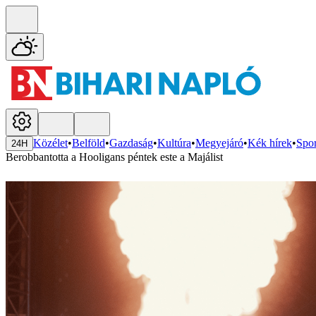
Közélet
•
Belföld
•
Gazdaság
•
Kultúra
•
Megyejáró
•
Kék hírek
•
Spor
24H
Berobbantotta a Hooligans péntek este a Majálist