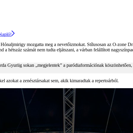
 Napló!
gy Hónaljmirigy mozgatta meg a nevetőizmokat. Stílusosan az O-zone Dr
ind a hétszáz számát nem tudta eljátszani, a várban felállított nagyszín
rda Gyuriig sokan „megjelentek” a paródiaformációnak köszönhetően, d
el azokat a zenésztársakat sem, akik kimaradtak a repertoárból.