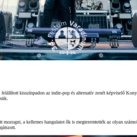
lállított kisszínpadon az indie-pop és alternatív zenét képviselő Kony
ésük.
ett mozogni, a kellemes hangulatot ők is megteremtették az olyan számok
játszott.