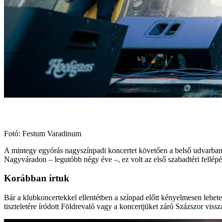
Fotó: Festum Varadinum
A mintegy egyórás nagyszínpadi koncertet követően a belső udvarban fe
Nagyváradon – legutóbb négy éve –, ez volt az első szabadtéri fellép
Korábban írtuk
Bár a klubkoncertekkel ellentétben a színpad előtt kényelmesen lehet
tiszteletére íródott Földrevaló vagy a koncertjüket záró Százszor vissza