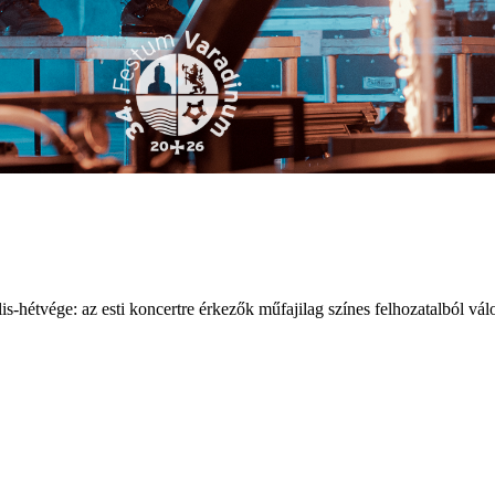
-hétvége: az esti koncertre érkezők műfajilag színes felhozatalból vál