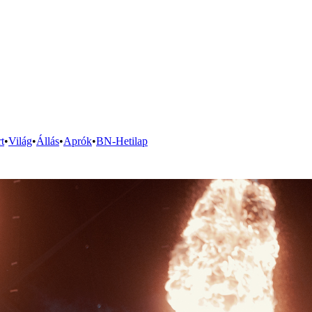
t
•
Világ
•
Állás
•
Aprók
•
BN-Hetilap