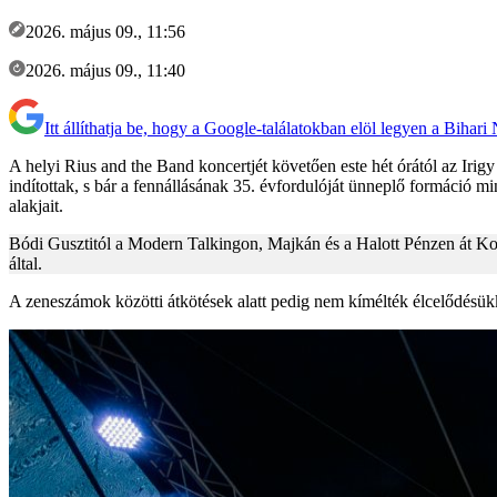
2026. május 09., 11:56
2026. május 09., 11:40
Itt állíthatja be, hogy a Google-találatokban elöl legyen a Bihari
A helyi Rius and the Band koncertjét követően este hét órától az Iri
indítottak, s bár a fennállásának 35. évfordulóját ünneplő formáció m
alakjait.
Bódi Gusztitól a Modern Talkingon, Majkán és a Halott Pénzen át Ko
által.
A zeneszámok közötti átkötések alatt pedig nem kímélték élcelődésükk