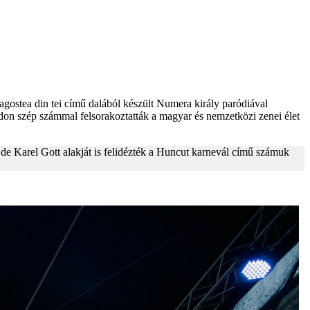
agostea din tei című dalából készült Numera király paródiával
padon szép számmal felsorakoztatták a magyar és nemzetközi zenei élet
e Karel Gott alakját is felidézték a Huncut karnevál című számuk