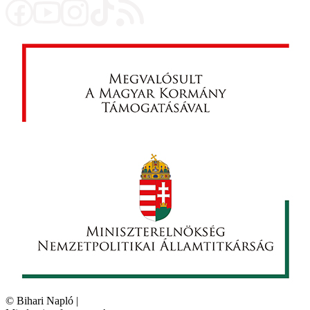
©
Bihari Napló
|