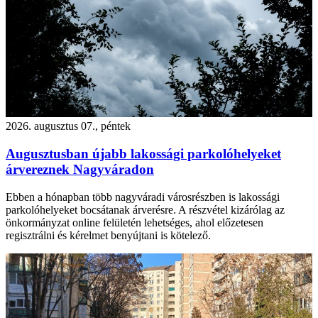
2026. augusztus 07., péntek
Augusztusban újabb lakossági parkolóhelyeket
árvereznek Nagyváradon
Ebben a hónapban több nagyváradi városrészben is lakossági
parkolóhelyeket bocsátanak árverésre. A részvétel kizárólag az
önkormányzat online felületén lehetséges, ahol előzetesen
regisztrálni és kérelmet benyújtani is kötelező.