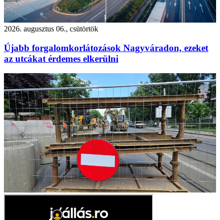
2026. augusztus 06., csütörtök
Újabb forgalomkorlátozások Nagyváradon, ezeket
az utcákat érdemes elkerülni