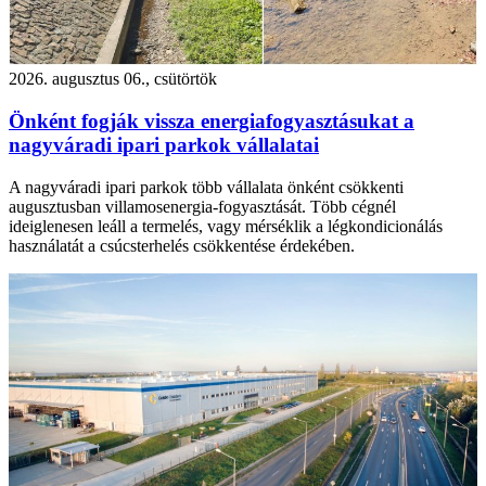
2026. augusztus 06., csütörtök
Önként fogják vissza energiafogyasztásukat a
nagyváradi ipari parkok vállalatai
A nagyváradi ipari parkok több vállalata önként csökkenti
augusztusban villamosenergia-fogyasztását. Több cégnél
ideiglenesen leáll a termelés, vagy mérséklik a légkondicionálás
használatát a csúcsterhelés csökkentése érdekében.