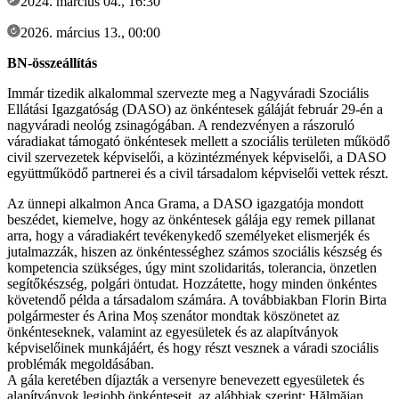
2024. március 04., 16:30
2026. március 13., 00:00
BN-összeállítás
Immár tizedik alkalommal szervezte meg a Nagyváradi Szociális
Ellátási Igazgatóság (DASO) az önkéntesek gáláját február 29-én a
nagyváradi neológ zsinagógában. A rendezvényen a rászoruló
váradiakat támogató önkéntesek mellett a szociális területen működő
civil szervezetek képviselői, a közintézmények képviselői, a DASO
együttműködő partnerei és a civil társadalom képviselői vettek részt.
Az ünnepi alkalmon Anca Grama, a DASO igazgatója mondott
beszédet, kiemelve, hogy az önkéntesek gálája egy remek pillanat
arra, hogy a váradiakért tevékenykedő személyeket elismerjék és
jutalmazzák, hiszen az önkéntességhez számos szociális készség és
kompetencia szükséges, úgy mint szolidaritás, tolerancia, önzetlen
segítőkészség, polgári öntudat. Hozzátette, hogy minden önkéntes
követendő példa a társadalom számára. A továbbiakban Florin Birta
polgármester és Arina Moș szenátor mondtak köszönetet az
önkénteseknek, valamint az egyesületek és az alapítványok
képviselőinek munkájáért, és hogy részt vesznek a váradi szociális
problémák megoldásában.
A gála keretében díjazták a versenyre benevezett egyesületek és
alapítványok legjobb önkénteseit, az alábbiak szerint: Hălmăjan