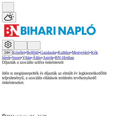
Közélet
•
Belföld
•
Gazdaság
•
Kultúra
•
Megyejáró
•
Kék
24H
hírek
•
Sport
•
Világ
•
Állás
•
Aprók
•
BN-Hetilap
Díjazták a szociális szféra önkénteseit
Idén is megünnepelték és díjazták az elmúlt év legkiemelkedőbb
teljesítményű, a szociális ellátások területén tevékenykedő
önkénteseket.