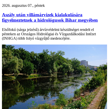
2026. augusztus 07., péntek
Aszály után villámárvizek kialakulására
figyelmeztetnek a hidrológusok Bihar megyében
Elsőfokú (sárga jelzésű) árvízvédelmi készültséget rendelt el
pénteken az Országos Hidrológiai és Vízgazdálkodási Intézet
(INHGA) több folyó vízgyűjtő medencéjére.