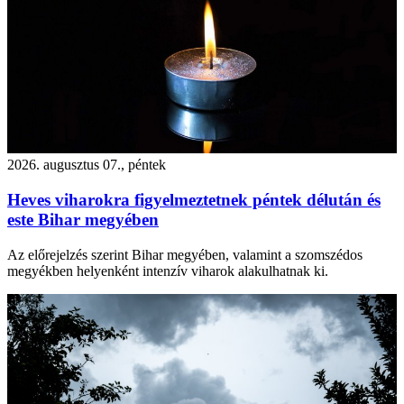
2026. augusztus 07., péntek
Heves viharokra figyelmeztetnek péntek délután és
este Bihar megyében
Az előrejelzés szerint Bihar megyében, valamint a szomszédos
megyékben helyenként intenzív viharok alakulhatnak ki.