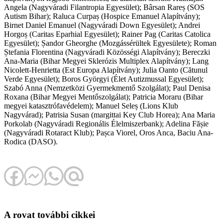
Angela (Nagyváradi Filantropia Egyesület); Bârsan Rareș (SOS
Autism Bihar); Raluca Curpaș (Hospice Emanuel Alapítvány);
Birnet Daniel Emanuel (Nagyváradi Down Egyesület); Andrei
Horgoș (Caritas Eparhial Egyesület); Rainer Pag (Caritas Catolica
Egyesület); Șandor Gheorghe (Mozgássérültek Egyesülete); Roman
Ștefania Florentina (Nagyváradi Közösségi Alapítvány); Bereczki
Ana-Maria (Bihar Megyei Sklerózis Multiplex Alapítvány); Lang
Nicolett-Henrietta (Est Europa Alapítvány); Julia Oanto (Cătunul
Verde Egyesület); Boros Györgyi (Élet Autizmussal Egyesület);
Szabó Anna (Nemzetközi Gyermekmentő Szolgálat); Paul Denisa
Roxana (Bihar Megyei Mentőszolgálat); Patricia Moraru (Bihar
megyei katasztrófavédelem); Manuel Seleș (Lions Klub
Nagyvárad); Patrisia Susan (margittai Key Club Horea); Ana Maria
Porkolab (Nagyváradi Regionális Élelmiszerbank); Adelina Fășie
(Nagyváradi Rotaract Klub); Pașca Viorel, Oros Anca, Baciu Ana-
Rodica (DASO).
A rovat további cikkei