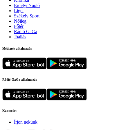
Krónika
Erdélyi Napló
Liget
Székely Sport
Nőileg
Főtér
Rádió GaGa
Jóállás
Médiatér alkalmazás
Rádió GaGa alkalmazás
Kapcsolat
Írjon nekünk