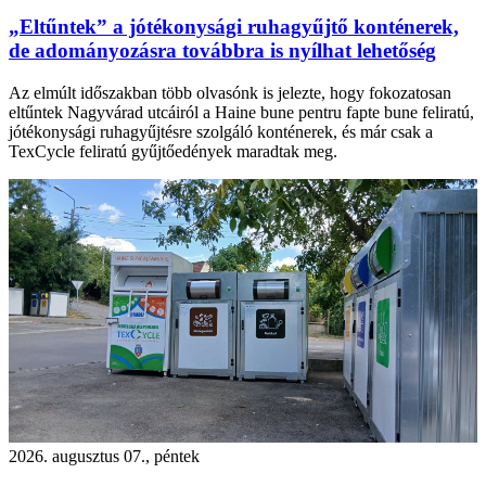
„Eltűntek” a jótékonysági ruhagyűjtő konténerek,
de adományozásra továbbra is nyílhat lehetőség
Az elmúlt időszakban több olvasónk is jelezte, hogy fokozatosan
eltűntek Nagyvárad utcáiról a Haine bune pentru fapte bune feliratú,
jótékonysági ruhagyűjtésre szolgáló konténerek, és már csak a
TexCycle feliratú gyűjtőedények maradtak meg.
2026. augusztus 07., péntek