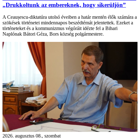
„Drukkoltunk az embereknek, hogy sikerüljön”
A Ceaușescu-diktatúra utolsó éveiben a határ mentén élők számára a
szökések történetei mindennapos beszédtémát jelentettek. Ezeket a
történeteket és a kommunizmus végóráit idézte fel a Bihari
Naplónak Bátori Géza, Bors község polgármestere.
2026. augusztus 08., szombat