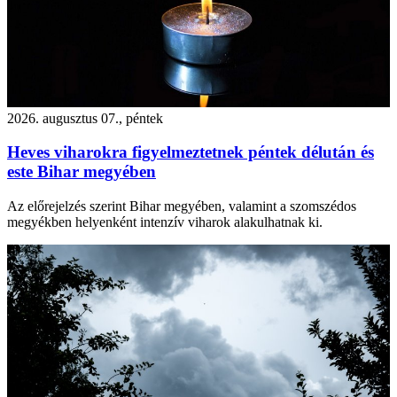
2026. augusztus 07., péntek
Heves viharokra figyelmeztetnek péntek délután és
este Bihar megyében
Az előrejelzés szerint Bihar megyében, valamint a szomszédos
megyékben helyenként intenzív viharok alakulhatnak ki.