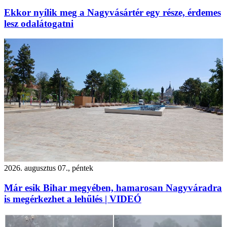
Ekkor nyílik meg a Nagyvásártér egy része, érdemes
lesz odalátogatni
2026. augusztus 07., péntek
Már esik Bihar megyében, hamarosan Nagyváradra
is megérkezhet a lehűlés | VIDEÓ