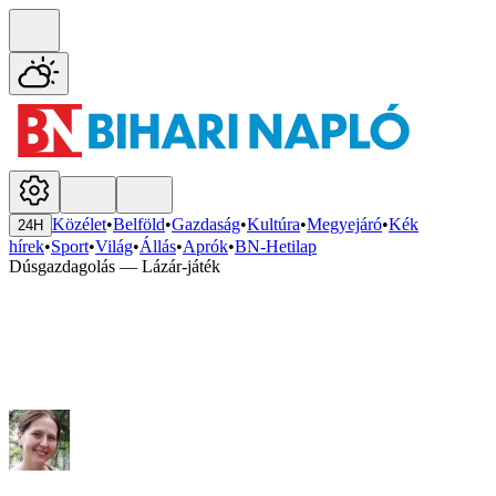
Közélet
•
Belföld
•
Gazdaság
•
Kultúra
•
Megyejáró
•
Kék
24H
hírek
•
Sport
•
Világ
•
Állás
•
Aprók
•
BN-Hetilap
Dúsgazdagolás — Lázár-játék