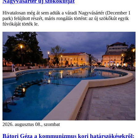
Nagyvásártér új szökőkútját
Hivatalosan még át sem adták a váradi Nagyvásártér (December 1
park) felújított részét, máris rongálás történt: az új szökőkút egyik
fúvókáját törték le.
2026. augusztus 08., szombat
Bátori Géza a kommunizmus kori határszökésekről: