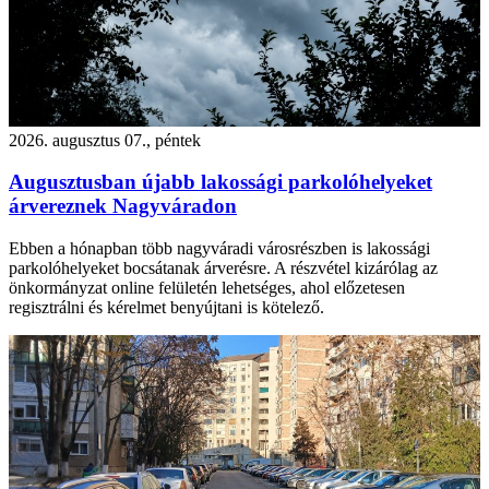
2026. augusztus 07., péntek
Augusztusban újabb lakossági parkolóhelyeket
árvereznek Nagyváradon
Ebben a hónapban több nagyváradi városrészben is lakossági
parkolóhelyeket bocsátanak árverésre. A részvétel kizárólag az
önkormányzat online felületén lehetséges, ahol előzetesen
regisztrálni és kérelmet benyújtani is kötelező.