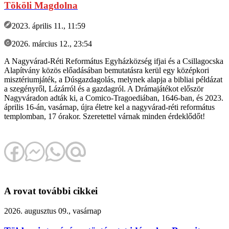
Tököli Magdolna
2023. április 11., 11:59
2026. március 12., 23:54
A Nagyvárad-Réti Református Egyházközség ifjai és a Csillagocska
Alapítvány közös előadásában bemutatásra kerül egy középkori
misztériumjáték, a Dúsgazdagolás, melynek alapja a bibliai példázat
a szegényről, Lázárról és a gazdagról. A Drámajátékot először
Nagyváradon adták ki, a Comico-Tragoediában, 1646-ban, és 2023.
április 16-án, vasárnap, újra életre kel a nagyvárad-réti református
templomban, 17 órakor. Szeretettel várnak minden érdeklődőt!
A rovat további cikkei
2026. augusztus 09., vasárnap