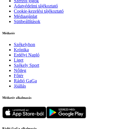
Szerzői jogok
Adatvédelmi tájékoztató
Cookie-kezelési tájékoztató
Médiaajánlat
Sütibeállítások
Médiatér
Székelyhon
Krónika
Erdélyi Napló
Liget
Székely Sport
Nőileg
Főtér
Rádió GaGa
Jóállás
Médiatér alkalmazás
Rádió GaGa alkalmazás