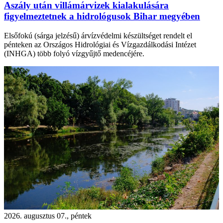
Aszály után villámárvizek kialakulására
figyelmeztetnek a hidrológusok Bihar megyében
Elsőfokú (sárga jelzésű) árvízvédelmi készültséget rendelt el
pénteken az Országos Hidrológiai és Vízgazdálkodási Intézet
(INHGA) több folyó vízgyűjtő medencéjére.
2026. augusztus 07., péntek