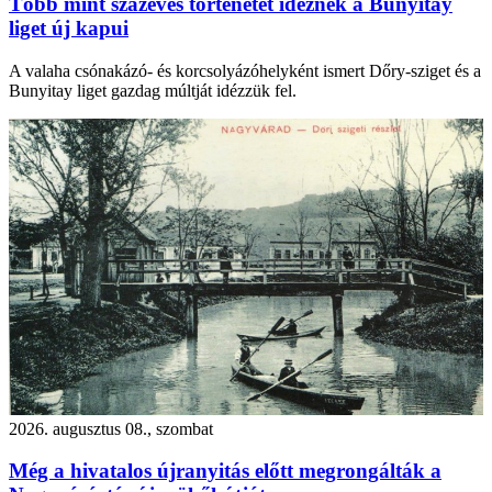
Több mint százéves történetet idéznek a Bunyitay
liget új kapui
A valaha csónakázó- és korcsolyázóhelyként ismert Dőry-sziget és a
Bunyitay liget gazdag múltját idézzük fel.
2026. augusztus 08., szombat
Még a hivatalos újranyitás előtt megrongálták a