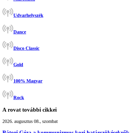
Udvarhelyszék
Dance
Disco Classic
Gold
100% Magyar
Rock
A rovat további cikkei
2026. augusztus 08., szombat
Bátori Géza a kommunizmus kori határszökésekről: 