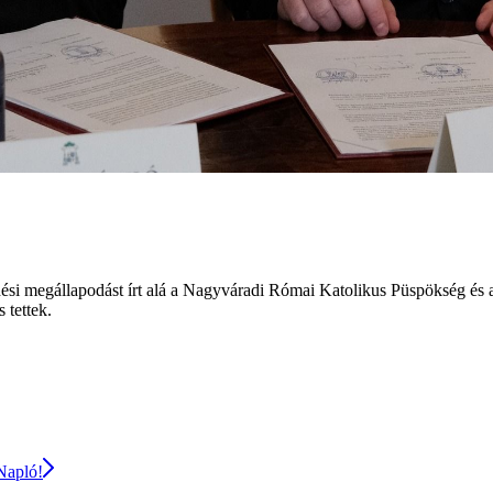
ési megállapodást írt alá a Nagyváradi Római Katolikus Püspökség é
 tettek.
 Napló!