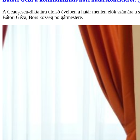
A Ceaușescu-diktatúra utolsó éveiben a határ mentén élők számára a s
Bátori Géza, Bors község polgármestere.