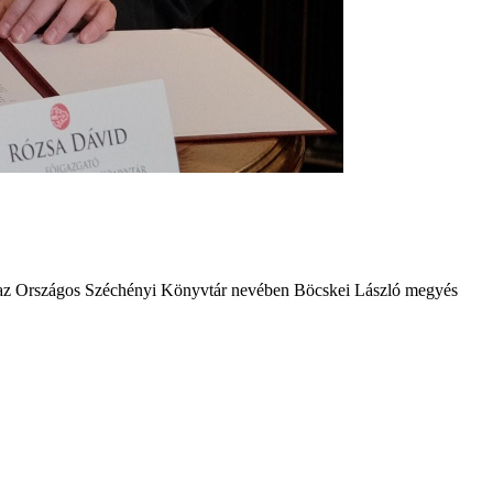
s az Országos Széchényi Könyvtár nevében Böcskei László megyés