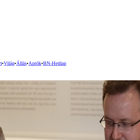
t
•
Világ
•
Állás
•
Aprók
•
BN-Hetilap