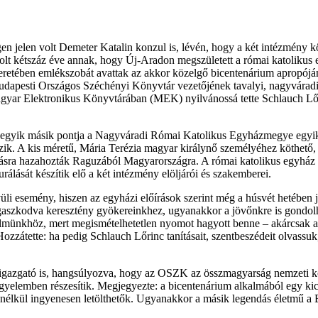
gen jelen volt Demeter Katalin konzul is, lévén, hogy a két intézmény
volt kétszáz éve annak, hogy Új-Aradon megszületett a római katolikus
etében emlékszobát avattak az akkor közelgő bicentenárium apropóján,
udapesti Országos Széchényi Könyvtár vezetőjének tavalyi, nagyváradi 
 Magyar Elektronikus Könyvtárában (MEK) nyilvánossá tette Schlauch Lőr
s egyik másik pontja a Nagyváradi Római Katolikus Egyházmegye egyik 
zik. A kis méretű, Mária Terézia magyar királynő személyéhez köthető, 
rásra hazahozták Raguzából Magyarországra. A római katolikus egyház ép
álását készítik elő a két intézmény elöljárói és szakemberei.
i esemény, hiszen az egyházi előírások szerint még a húsvét hetében já
aszkodva keresztény gyökereinkhez, ugyanakkor a jövőnkre is gondolha
elmünkhöz, mert megismételhetetlen nyomot hagyott benne – akárcsak az 
ozzátette: ha pedig Schlauch Lőrinc tanításait, szentbeszédeit olvassuk
őigazgató is, hangsúlyozva, hogy az OSZK az összmagyarság nemzeti kö
elemben részesítik. Megjegyezte: a bicentenárium alkalmából egy kicsi
l nélkül ingyenesen letölthetők. Ugyanakkor a másik legendás életmű a B