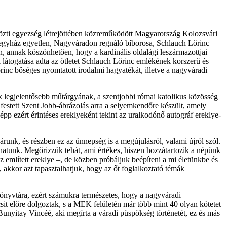
 közti egyezség létrejöttében közreműködött Magyarország Kolozsvári
 egyház egyetlen, Nagyváradon regnáló bíborosa, Schlauch Lőrinc
 annak köszönhetően, hogy a kardinális oldalági leszármazottjai
látogatása adta az ötletet Schlauch Lőrinc emlékének korszerű és
inc bőséges nyomtatott irodalmi hagyatékát, illetve a nagyváradi
legjelentősebb műtárgyának, a szentjobbi római katolikus közösség
festett Szent Jobb-ábrázolás arra a selyemkendőre készült, amely
p ezért érintéses ereklyeként tekint az uralkodónő autográf ereklye-
runk, és részben ez az ünnepség is a megújulásról, valami újról szól.
tunk. Megőrizzük tehát, ami értékes, hiszen hozzátartozik a népünk
említett ereklye –, de közben próbáljuk beépíteni a mi életünkbe és
, akkor azt tapasztalhatjuk, hogy az őt foglalkoztató témák
nyvtára, ezért számukra természetes, hogy a nagyváradi
t előre dolgoztak, s a MEK felületén már több mint 40 olyan kötetet
unyitay Vincéé, aki megírta a váradi püspökség történetét, ez és más