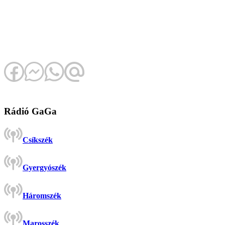
Rádió GaGa
Csíkszék
Gyergyószék
Háromszék
Marosszék