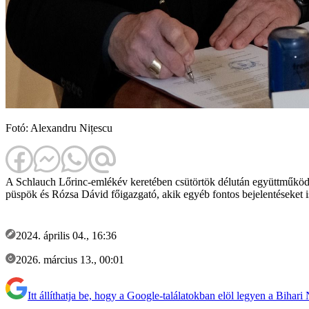
Fotó: Alexandru Nițescu
A Schlauch Lőrinc-emlékév keretében csütörtök délután együttműköd
püspök és Rózsa Dávid főigazgató, akik egyéb fontos bejelentéseket is
2024. április 04., 16:36
2026. március 13., 00:01
Itt állíthatja be, hogy a Google-találatokban elöl legyen a Bihari