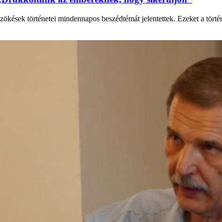
zökések történetei mindennapos beszédtémát jelentettek. Ezeket a tört