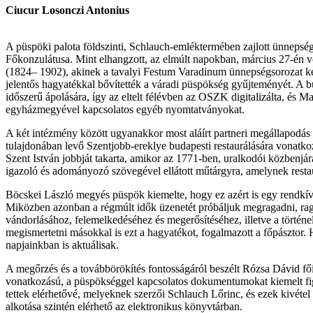
Ciucur Losonczi Antonius
A püspöki palota földszinti, Schlauch-emléktermében zajlott ünnepsé
Főkonzulátusa. Mint elhangzott, az elmúlt napokban, március 27-én 
(1824– 1902), akinek a tavalyi Festum Varadinum ünnepségsorozat ker
jelentős hagyatékkal bővítették a váradi püspökség gyűjteményét. A b
időszerű ápolására, így az eltelt félévben az OSZK digitalizálta, és
egyházmegyével kapcsolatos egyéb nyomtatványokat.
A két intézmény között ugyanakkor most aláírt partneri megállapodá
tulajdonában levő Szentjobb-ereklye budapesti restaurálására vonatko
Szent István jobbját takarta, amikor az 1771-ben, uralkodói közbenjá
igazoló és adományozó szövegével ellátott műtárgyra, amelynek restaur
Böcskei László megyés püspök kiemelte, hogy ez azért is egy rendkívül
Miközben azonban a régmúlt idők üzenetét próbáljuk megragadni, rag
vándorlásához, felemelkedéséhez és megerősítéséhez, illetve a történ
megismertetni másokkal is ezt a hagyatékot, fogalmazott a főpásztor. H
napjainkban is aktuálisak.
A megőrzés és a továbbörökítés fontosságáról beszélt Rózsa Dávid f
vonatkozású, a püspökséggel kapcsolatos dokumentumokat kiemelt figy
tettek elérhetővé, melyeknek szerzői Schlauch Lőrinc, és ezek kivéte
alkotása szintén elérhető az elektronikus könyvtárban.