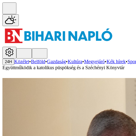
Közélet
•
Belföld
•
Gazdaság
•
Kultúra
•
Megyejáró
•
Kék hírek
•
Spor
24H
Együttműködik a katolikus püspökség és a Széchényi Könyvtár