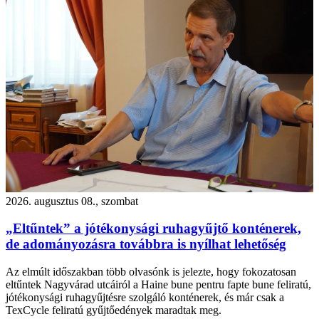
2026. augusztus 08., szombat
„Eltűntek” a jótékonysági ruhagyűjtő konténerek,
de adományozásra továbbra is nyílhat lehetőség
Az elmúlt időszakban több olvasónk is jelezte, hogy fokozatosan
eltűntek Nagyvárad utcáiról a Haine bune pentru fapte bune feliratú,
jótékonysági ruhagyűjtésre szolgáló konténerek, és már csak a
TexCycle feliratú gyűjtőedények maradtak meg.