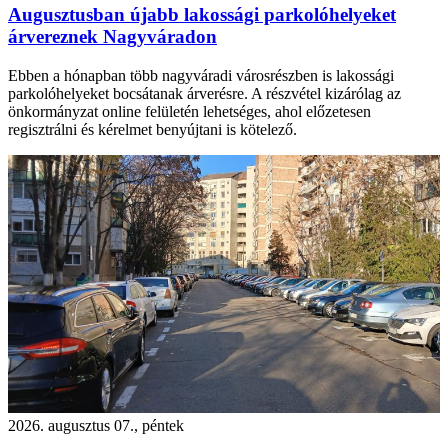
Augusztusban újabb lakossági parkolóhelyeket
árvereznek Nagyváradon
Ebben a hónapban több nagyváradi városrészben is lakossági
parkolóhelyeket bocsátanak árverésre. A részvétel kizárólag az
önkormányzat online felületén lehetséges, ahol előzetesen
regisztrálni és kérelmet benyújtani is kötelező.
2026. augusztus 07., péntek