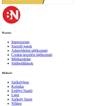
Hasznos
Impresszum
Szerzői jogok
Adatvédelmi tájékoztató
Cookie-kezelési tájékoztató
Médiaajánlat
Sütibeállítások
Médiatér
Székelyhon
Krónika
Erdélyi Napló
Liget
Székely Sport
Nőileg