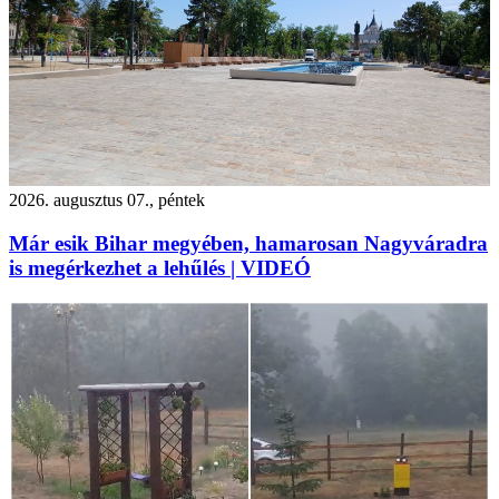
2026. augusztus 07., péntek
Már esik Bihar megyében, hamarosan Nagyváradra
is megérkezhet a lehűlés | VIDEÓ