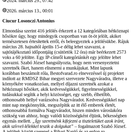
2024. március 29., 07:42
2026. március 13., 00:01
Ciucur Losonczi Antonius
Elmondása szerint 416 jelölés érkezett a 12 kategóriában hétköznapi
hősökre úgy, hogy mindegyik csoportban van öt-öt jelölt, akiket
természetesen értesítettek erről, és beleegyeztek a jelölésükbe. Rájuk
március 28. hajnaltól április 15-e délig lehet szavazni, a
sajtótájékoztató időpontjáig (csütörtök 12 óra) már beérkezett 2573
voks a 60 jelöltre. Egy IP-címről kategóriánkét egy jelöltre lehet
szavazni. Szabó József hangsúlyozta, hogy nem versenyeztetni
szeretnék őket, hanem elismerni a munkájukat. Mint lapunk
korábban beszámolt róla, Bestofvarad.ro elnevezéssel új projektet
indított az RMDSZ Bihar megyei szervezete Nagyváradra, illetve a
környékére vonatkozóan, mellyel díjazni szeretnék azokat a
hétköznapi hősöket, akik kedvességükkel, figyelmességükkel,
tudásukkal segítik a helyi közösséget, egy szebb, élhetőbb,
otthonosabb hellyé varázsolva Nagyváradot. Kedvességükkel nap
mint nap megkönnyítik, megszépítik az itt élő emberek életét,
otthonosabbá formálva Nagyváradot, hiszen minden városlakóra
szükség van ahhoz, hogy valódi közösségként éljünk, békességben
egymás mellett.
„Így szeretnénk kifejezni a tiszteletüket azok iránt,
akik szívvel-lélekkel teszik a dolgukat”
– fogalmazott Szabó József.
A jelöltek között szerepel a Bihari Napló és az erdon.ro