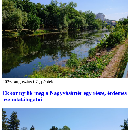
2026. augusztus 07., péntek
Ekkor nyílik meg a Nagyvásártér egy része, érdemes
lesz odalátogatni