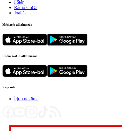
Főtér
Rádió GaGa
Jóállás
Médiatér alkalmazás
Rádió GaGa alkalmazás
Kapcsolat
Írjon nekünk