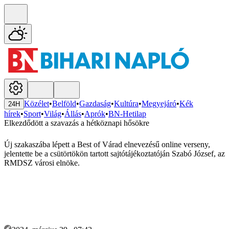
Közélet
•
Belföld
•
Gazdaság
•
Kultúra
•
Megyejáró
•
Kék
24H
hírek
•
Sport
•
Világ
•
Állás
•
Aprók
•
BN-Hetilap
Elkezdődött a szavazás a hétköznapi hősökre
Új szakaszába lépett a Best of Várad elnevezésű online verseny,
jelentette be a csütörtökön tartott sajtótájékoztatóján Szabó József, az
RMDSZ városi elnöke.