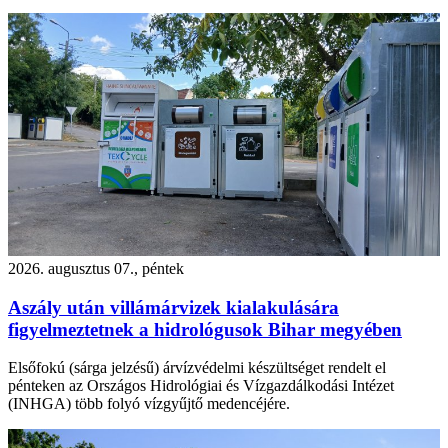
2026. augusztus 07., péntek
Aszály után villámárvizek kialakulására
figyelmeztetnek a hidrológusok Bihar megyében
Elsőfokú (sárga jelzésű) árvízvédelmi készültséget rendelt el
pénteken az Országos Hidrológiai és Vízgazdálkodási Intézet
(INHGA) több folyó vízgyűjtő medencéjére.