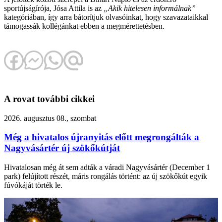
sportújságírója, Jósa Attila is az
„Akik hitelesen informálnak”
kategóriában, így arra bátorítjuk olvasóinkat, hogy szavazataikkal
támogassák kollégánkat ebben a megmérettetésben.
A rovat további cikkei
2026. augusztus 08., szombat
Még a hivatalos újranyitás előtt megrongálták a
Nagyvásártér új szökőkútját
Hivatalosan még át sem adták a váradi Nagyvásártér (December 1
park) felújított részét, máris rongálás történt: az új szökőkút egyik
fúvókáját törték le.