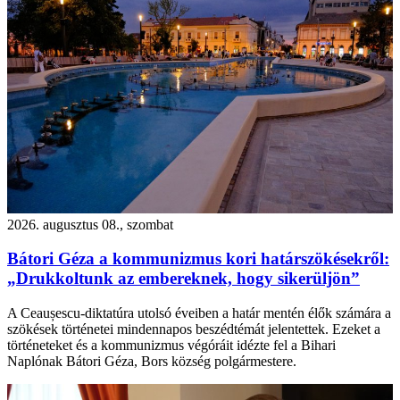
2026. augusztus 08., szombat
Bátori Géza a kommunizmus kori határszökésekről:
„Drukkoltunk az embereknek, hogy sikerüljön”
A Ceaușescu-diktatúra utolsó éveiben a határ mentén élők számára a
szökések történetei mindennapos beszédtémát jelentettek. Ezeket a
történeteket és a kommunizmus végóráit idézte fel a Bihari
Naplónak Bátori Géza, Bors község polgármestere.