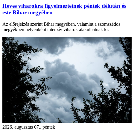
Heves viharokra figyelmeztetnek péntek délután és
este Bihar megyében
Az előrejelzés szerint Bihar megyében, valamint a szomszédos
megyékben helyenként intenzív viharok alakulhatnak ki.
2026. augusztus 07., péntek