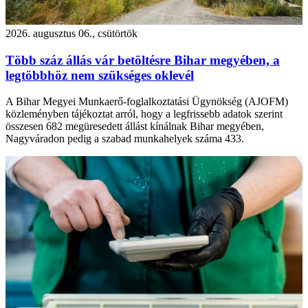
2026. augusztus 06., csütörtök
Több száz állás vár betöltésre Bihar megyében, a
legtöbbhöz nem szükséges oklevél
A Bihar Megyei Munkaerő-foglalkoztatási Ügynökség (AJOFM)
közleményben tájékoztat arról, hogy a legfrissebb adatok szerint
összesen 682 megüresedett állást kínálnak Bihar megyében,
Nagyváradon pedig a szabad munkahelyek száma 433.