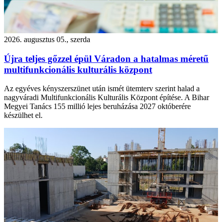
2026. augusztus 05., szerda
Újra teljes gőzzel épül Váradon a hatalmas méretű
multifunkcionális kulturális központ
Az egyéves kényszerszünet után ismét ütemterv szerint halad a
nagyváradi Multifunkcionális Kulturális Központ építése. A Bihar
Megyei Tanács 155 millió lejes beruházása 2027 októberére
készülhet el.