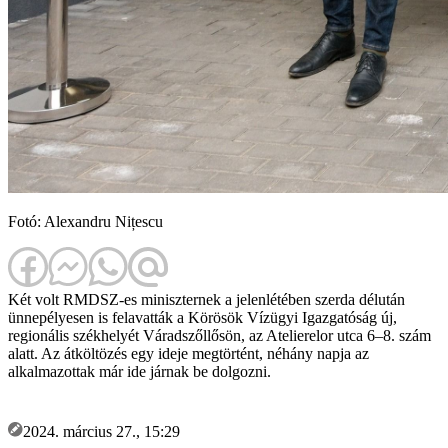
Fotó: Alexandru Nițescu
Két volt RMDSZ-es miniszternek a jelenlétében szerda délután
ünnepélyesen is felavatták a Körösök Vízügyi Igazgatóság új,
regionális székhelyét Váradszőllősön, az Atelierelor utca 6–8. szám
alatt. Az átköltözés egy ideje megtörtént, néhány napja az
alkalmazottak már ide járnak be dolgozni.
2024. március 27., 15:29