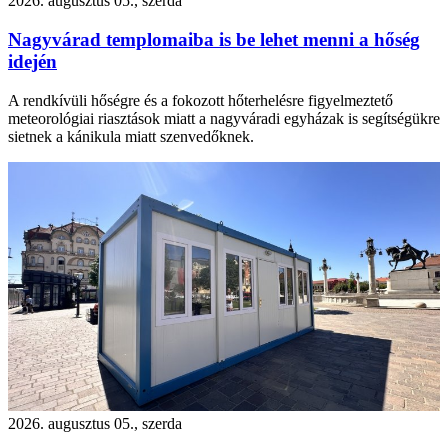
2026. augusztus 05., szerda
Nagyvárad templomaiba is be lehet menni a hőség
idején
A rendkívüli hőségre és a fokozott hőterhelésre figyelmeztető
meteorológiai riasztások miatt a nagyváradi egyházak is segítségükre
sietnek a kánikula miatt szenvedőknek.
2026. augusztus 05., szerda