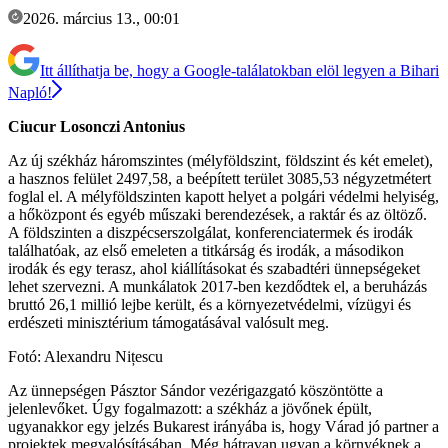
2026. március 13., 00:01
Itt állíthatja be, hogy a Google-találatokban elöl legyen a Bihari
Napló!
Ciucur Losonczi Antonius
Az új székház háromszintes (mélyföldszint, földszint és két emelet),
a hasznos felület 2497,58, a beépített terület 3085,53 négyzetmétert
foglal el. A mélyföldszinten kapott helyet a polgári védelmi helyiség,
a hőközpont és egyéb műszaki berendezések, a raktár és az öltöző.
A földszinten a diszpécserszolgálat, konferenciatermek és irodák
találhatóak, az első emeleten a titkárság és irodák, a másodikon
irodák és egy terasz, ahol kiállításokat és szabadtéri ünnepségeket
lehet szervezni. A munkálatok 2017-ben kezdődtek el, a beruházás
bruttó 26,1 millió lejbe került, és a környezetvédelmi, vízügyi és
erdészeti minisztérium támogatásával valósult meg.
Fotó: Alexandru Nițescu
Az ünnepségen Pásztor Sándor vezérigazgató köszöntötte a
jelenlevőket. Úgy fogalmazott: a székház a jövőnek épült,
ugyanakkor egy jelzés Bukarest irányába is, hogy Várad jó partner a
projektek megvalósításában. Még hátravan ugyan a környéknek a