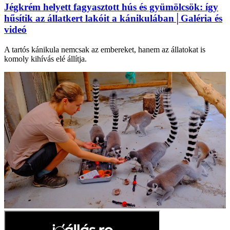
Jégkrém helyett fagyasztott hús és gyümölcsök: így
hűsítik az állatkert lakóit a kánikulában│Galéria és
videó
A tartós kánikula nemcsak az embereket, hanem az állatokat is
komoly kihívás elé állítja.