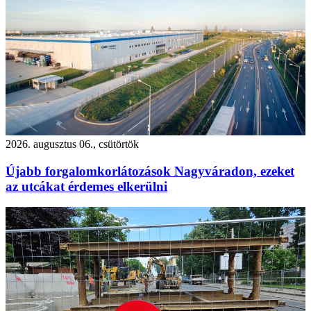
2026. augusztus 06., csütörtök
Újabb forgalomkorlátozások Nagyváradon, ezeket
az utcákat érdemes elkerülni