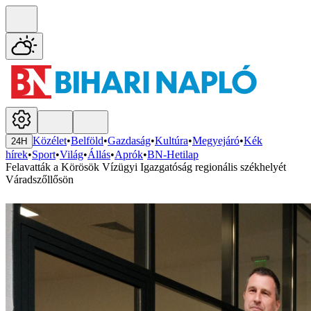
Közélet
•
Belföld
•
Gazdaság
•
Kultúra
•
Megyejáró
•
Kék
24H
hírek
•
Sport
•
Világ
•
Állás
•
Aprók
•
BN-Hetilap
Felavatták a Körösök Vízügyi Igazgatóság regionális székhelyét
Váradszőllősön