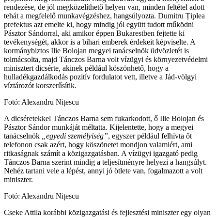
rendezése, de jól megközelíthető helyen van, minden feltétel adott
tehát a megfelelő munkavégzéshez, hangsúlyozta. Dumitru Țiplea
prefektus azt emelte ki, hogy mindig jól együtt tudott működni
Pásztor Sándorral, aki amikor éppen Bukarestben fejtette ki
tevékenységét, akkor is a bihari emberek érdekeit képviselte. A
kormánybiztos Ilie Bolojan megyei tanácselnök üdvözletét is
tolmácsolta, majd Tánczos Barna volt vízügyi és környezetvédelmi
minisztert dicsérte, akinek például köszönhető, hogy a
hulladékgazdálkodás pozitív fordulatot vett, illetve a Jád-völgyi
víztározót korszerűsítik.
Fotó: Alexandru Nițescu
A dicséretekkel Tánczos Barna sem fukarkodott, ő Ilie Bolojan és
Pásztor Sándor munkáját méltatta. Kijelentette, hogy a megyei
tanácselnök
„egyedi személyiség”
, egyszer például felhívta őt
telefonon csak azért, hogy köszönetet mondjon valamiért, ami
ritkaságnak számít a közigazgatásban. A vízügyi igazgató pedig
Tánczos Barna szerint mindig a teljesítményre helyezi a hangsúlyt.
Nehéz tartani vele a lépést, annyi jó ötlete van, fogalmazott a volt
miniszter.
Fotó: Alexandru Nițescu
Cseke Attila korábbi közigazgatási és fejlesztési miniszter egy olyan