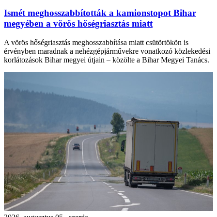
Ismét meghosszabbították a kamionstopot Bihar
megyében a vörös hőségriasztás miatt
A vörös hőségriasztás meghosszabbítása miatt csütörtökön is
érvényben maradnak a nehézgépjárművekre vonatkozó közlekedési
korlátozások Bihar megyei útjain – közölte a Bihar Megyei Tanács.