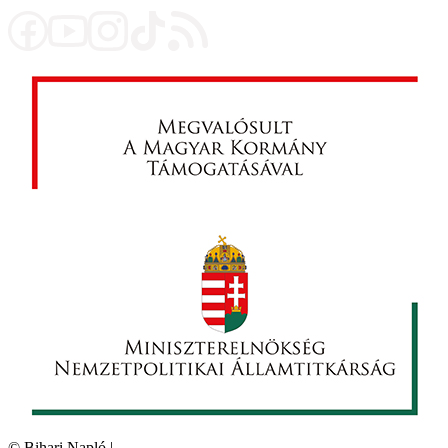
©
Bihari Napló
|