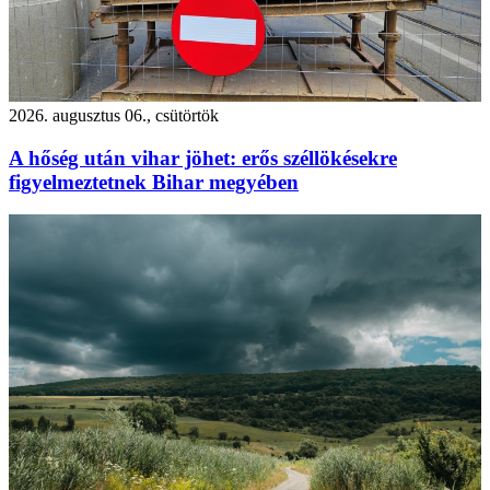
2026. augusztus 06., csütörtök
A hőség után vihar jöhet: erős széllökésekre
figyelmeztetnek Bihar megyében