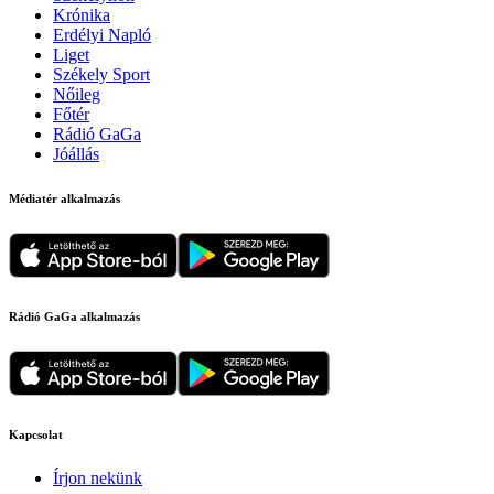
Krónika
Erdélyi Napló
Liget
Székely Sport
Nőileg
Főtér
Rádió GaGa
Jóállás
Médiatér alkalmazás
Rádió GaGa alkalmazás
Kapcsolat
Írjon nekünk