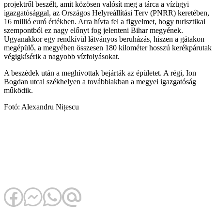
projektről beszélt, amit közösen valósít meg a tárca a vízügyi
igazgatósággal, az Országos Helyreállítási Terv (PNRR) keretében,
16 millió euró értékben. Arra hívta fel a figyelmet, hogy turisztikai
szempontból ez nagy előnyt fog jelenteni Bihar megyének.
Ugyanakkor egy rendkívül látványos beruházás, hiszen a gátakon
megépülő, a megyében összesen 180 kilométer hosszú kerékpárutak
végigkísérik a nagyobb vízfolyásokat.
A beszédek után a meghívottak bejárták az épületet. A régi, Ion
Bogdan utcai székhelyen a továbbiakban a megyei igazgatóság
működik.
Fotó: Alexandru Nițescu