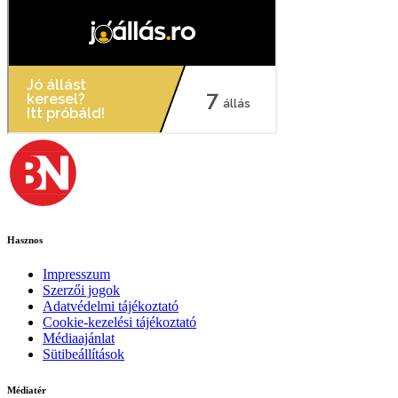
Hasznos
Impresszum
Szerzői jogok
Adatvédelmi tájékoztató
Cookie-kezelési tájékoztató
Médiaajánlat
Sütibeállítások
Médiatér