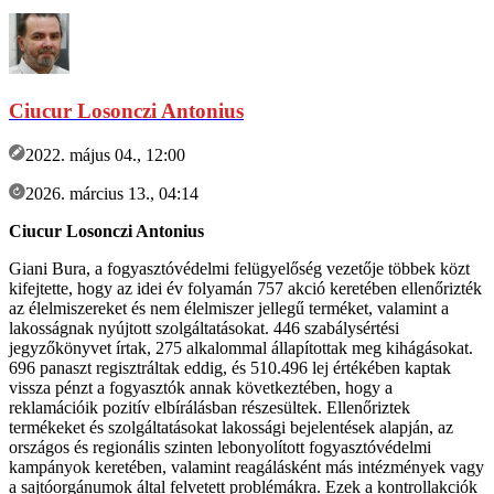
Ciucur Losonczi Antonius
2022. május 04., 12:00
2026. március 13., 04:14
Ciucur Losonczi Antonius
Giani Bura, a fogyasztóvédelmi felügyelőség vezetője többek közt
kifejtette, hogy az idei év folyamán 757 akció keretében ellenőrizték
az élelmiszereket és nem élelmiszer jellegű terméket, valamint a
lakosságnak nyújtott szolgáltatásokat. 446 szabálysértési
jegyzőkönyvet írtak, 275 alkalommal állapítottak meg kihágásokat.
696 panaszt regisztráltak eddig, és 510.496 lej értékében kaptak
vissza pénzt a fogyasztók annak következtében, hogy a
reklamációik pozitív elbírálásban részesültek. Ellenőriztek
termékeket és szolgáltatásokat lakossági bejelentések alapján, az
országos és regionális szinten lebonyolított fogyasztóvédelmi
kampányok keretében, valamint reagálásként más intézmények vagy
a sajtóorgánumok által felvetett problémákra. Ezek a kontrollakciók