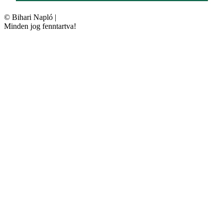
©
Bihari Napló
|
Minden jog fenntartva!