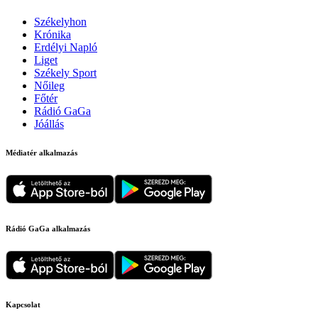
Székelyhon
Krónika
Erdélyi Napló
Liget
Székely Sport
Nőileg
Főtér
Rádió GaGa
Jóállás
Médiatér alkalmazás
Rádió GaGa alkalmazás
Kapcsolat