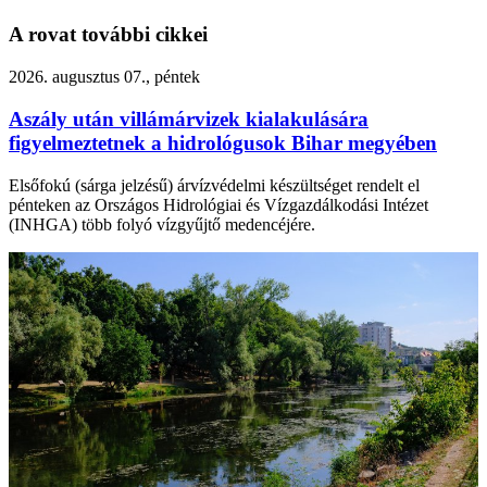
A rovat további cikkei
2026. augusztus 07., péntek
Aszály után villámárvizek kialakulására
figyelmeztetnek a hidrológusok Bihar megyében
Elsőfokú (sárga jelzésű) árvízvédelmi készültséget rendelt el
pénteken az Országos Hidrológiai és Vízgazdálkodási Intézet
(INHGA) több folyó vízgyűjtő medencéjére.