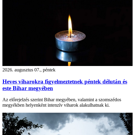
2026. augusztus 07., péntek
Heves viharokra figyelmeztetnek péntek délután és
este Bihar megyében
Az előrejelzés szerint Bihar megyében, valamint a szomszédos
megyékben helyenként intenzív viharok alakulhatnak ki.