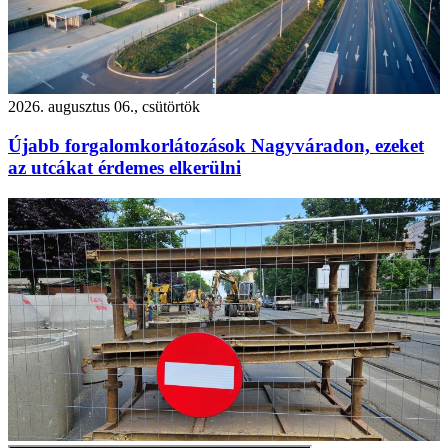
2026. augusztus 06., csütörtök
Újabb forgalomkorlátozások Nagyváradon, ezeket
az utcákat érdemes elkerülni