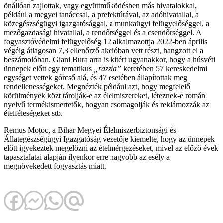
önállóan zajlottak, vagy együttműködésben más hivatalokkal,
például a megyei tanáccsal, a prefektúrával, az adóhivatallal, a
közegészségügyi igazgatósággal, a munkaügyi felügyelőséggel, a
mezőgazdasági hivatallal, a rendőrséggel és a csendőrséggel. A
fogyasztóvédelmi felügyelőség 12 alkalmazottja 2022-ben április
végéig átlagosan 7,3 ellenőrző akcióban vett részt, hangzott el a
beszámolóban. Giani Bura arra is kitért ugyanakkor, hogy a húsvéti
ünnepek előtt egy tematikus
„razzia”
keretében 57 kereskedelmi
egységet vettek górcső alá, és 47 esetében állapítottak meg
rendellenességeket. Megnézték például azt, hogy megfelelő
körülmények közt tárolják-e az élelmiszereket, léteznek-e román
nyelvű termékismertetők, hogyan csomagolják és reklámozzák az
ételféleségeket stb.
Remus Moțoc, a Bihar Megyei Élelmiszerbiztonsági és
Állategészségügyi Igazgatóság vezetője kiemelte, hogy az ünnepek
előtt igyekeztek megelőzni az ételmérgezéseket, mivel az előző évek
tapasztalatai alapján ilyenkor erre nagyobb az esély a
megnövekedett fogyasztás miatt.