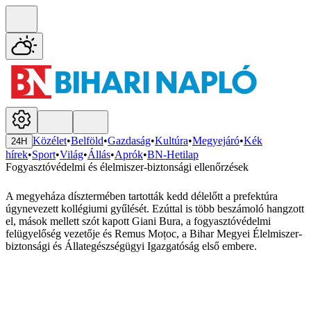
Közélet
•
Belföld
•
Gazdaság
•
Kultúra
•
Megyejáró
•
Kék
24H
hírek
•
Sport
•
Világ
•
Állás
•
Aprók
•
BN-Hetilap
Fogyasztóvédelmi és élelmiszer-biztonsági ellenőrzések
A megyeháza dísztermében tartották kedd délelőtt a prefektúra
úgynevezett kollégiumi gyűlését. Ezúttal is több beszámoló hangzott
el, mások mellett szót kapott Giani Bura, a fogyasztóvédelmi
felügyelőség vezetője és Remus Moțoc, a Bihar Megyei Élelmiszer-
biztonsági és Állategészségügyi Igazgatóság első embere.