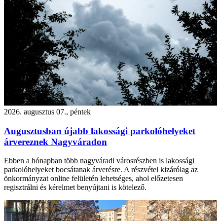
2026. augusztus 07., péntek
Augusztusban újabb lakossági parkolóhelyeket
árvereznek Nagyváradon
Ebben a hónapban több nagyváradi városrészben is lakossági
parkolóhelyeket bocsátanak árverésre. A részvétel kizárólag az
önkormányzat online felületén lehetséges, ahol előzetesen
regisztrálni és kérelmet benyújtani is kötelező.