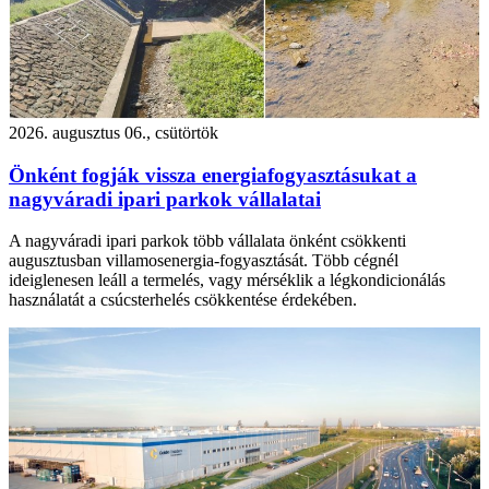
2026. augusztus 06., csütörtök
Önként fogják vissza energiafogyasztásukat a
nagyváradi ipari parkok vállalatai
A nagyváradi ipari parkok több vállalata önként csökkenti
augusztusban villamosenergia-fogyasztását. Több cégnél
ideiglenesen leáll a termelés, vagy mérséklik a légkondicionálás
használatát a csúcsterhelés csökkentése érdekében.