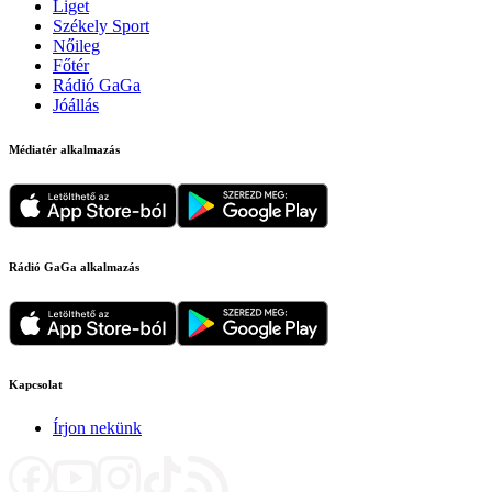
Liget
Székely Sport
Nőileg
Főtér
Rádió GaGa
Jóállás
Médiatér alkalmazás
Rádió GaGa alkalmazás
Kapcsolat
Írjon nekünk