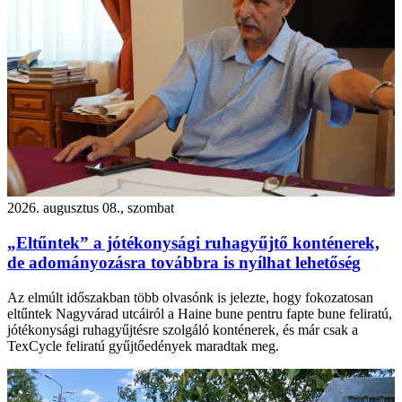
2026. augusztus 08., szombat
„Eltűntek” a jótékonysági ruhagyűjtő konténerek,
de adományozásra továbbra is nyílhat lehetőség
Az elmúlt időszakban több olvasónk is jelezte, hogy fokozatosan
eltűntek Nagyvárad utcáiról a Haine bune pentru fapte bune feliratú,
jótékonysági ruhagyűjtésre szolgáló konténerek, és már csak a
TexCycle feliratú gyűjtőedények maradtak meg.