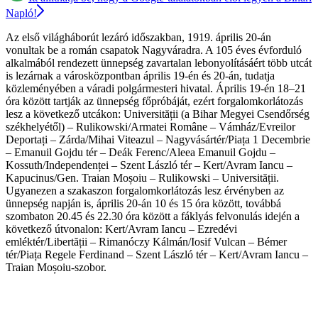
Napló!
Az első világháborút lezáró időszakban, 1919. április 20-án
vonultak be a román csapatok Nagyváradra. A 105 éves évforduló
alkalmából rendezett ünnepség zavartalan lebonyolításáért több utcát
is lezárnak a városközpontban április 19-én és 20-án, tudatja
közleményében a váradi polgármesteri hivatal. Április 19-én 18–21
óra között tartják az ünnepség főpróbáját, ezért forgalomkorlátozás
lesz a következő utcákon: Universității (a Bihar Megyei Csendőrség
székhelyétől) – Rulikowski/Armatei Române – Vámház/Evreilor
Deportați – Zárda/Mihai Viteazul – Nagyvásártér/Piața 1 Decembrie
– Emanuil Gojdu tér – Deák Ferenc/Aleea Emanuil Gojdu –
Kossuth/Independenței – Szent László tér – Kert/Avram Iancu –
Kapucinus/Gen. Traian Moșoiu – Rulikowski – Universității.
Ugyanezen a szakaszon forgalomkorlátozás lesz érvényben az
ünnepség napján is, április 20-án 10 és 15 óra között, továbbá
szombaton 20.45 és 22.30 óra között a fáklyás felvonulás idején a
következő útvonalon: Kert/Avram Iancu – Ezredévi
emléktér/Libertății – Rimanóczy Kálmán/Iosif Vulcan – Bémer
tér/Piața Regele Ferdinand – Szent László tér – Kert/Avram Iancu –
Traian Moșoiu-szobor.