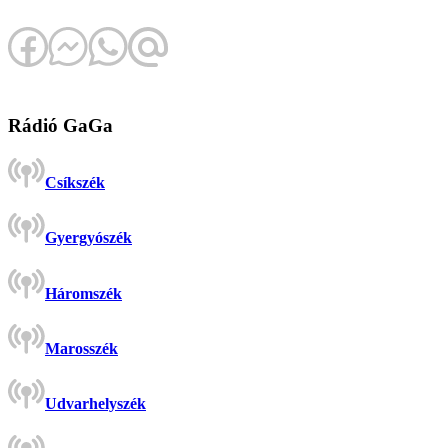
Rádió GaGa
Csíkszék
Gyergyószék
Háromszék
Marosszék
Udvarhelyszék