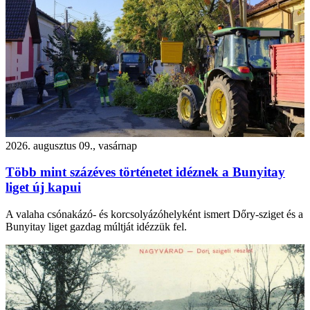
2026. augusztus 09., vasárnap
Több mint százéves történetet idéznek a Bunyitay
liget új kapui
A valaha csónakázó- és korcsolyázóhelyként ismert Dőry-sziget és a
Bunyitay liget gazdag múltját idézzük fel.