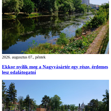
2026. augusztus 07., péntek
Ekkor nyílik meg a Nagyvásártér egy része, érdemes
lesz odalátogatni