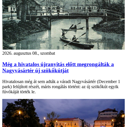
2026. augusztus 08., szombat
Még a hivatalos újranyitás előtt megrongálták a
Nagyvásártér új szökőkútját
Hivatalosan még át sem adták a váradi Nagyvásártér (December 1
park) felújított részét, máris rongálás történt: az új szökőkút egyik
fúvókáját törték le.