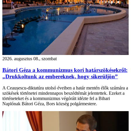
2026. augusztus 08., szombat
Bátori Géza a kommunizmus kori határszökésekről:
„Drukkoltunk az embereknek, hogy sikerüljön”
A Ceaușescu-diktatúra utolsó éveiben a határ mentén élők számára a
szökések történetei mindennapos beszédtémát jelentettek. Ezeket a
történeteket és a kommunizmus végóráit idézte fel a Bihari
Naplónak Bátori Géza, Bors község polgármestere.