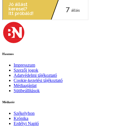
Hasznos
Impresszum
Szerzői jogok
Adatvédelmi tájékoztató
Cookie-kezelési tájékoztató
Médiaajánlat
Sütibeállítások
Médiatér
Székelyhon
Krónika
Erdélyi Napló