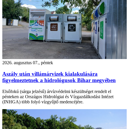
2026. augusztus 07., péntek
Aszály után villámárvizek kialakulására
figyelmeztetnek a hidrológusok Bihar megyében
Elsőfokú (sárga jelzésű) árvízvédelmi készültséget rendelt el
pénteken az Országos Hidrológiai és Vízgazdálkodási Intézet
(INHGA) több folyó vízgyűjtő medencéjére.