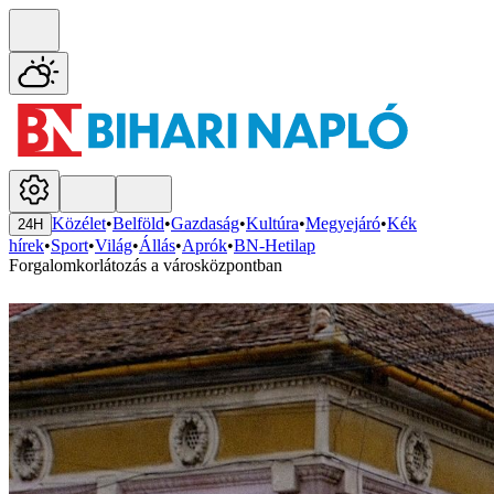
Közélet
•
Belföld
•
Gazdaság
•
Kultúra
•
Megyejáró
•
Kék
24H
hírek
•
Sport
•
Világ
•
Állás
•
Aprók
•
BN-Hetilap
Forgalomkorlátozás a városközpontban