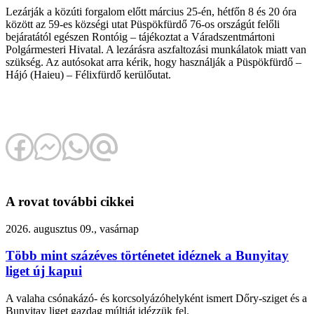
Lezárják a közúti forgalom előtt március 25-én, hétfőn 8 és 20 óra
között az 59-es községi utat Püspökfürdő 76-os országút felőli
bejáratától egészen Rontóig – tájékoztat a Váradszentmártoni
Polgármesteri Hivatal. A lezárásra aszfaltozási munkálatok miatt van
szükség. Az autósokat arra kérik, hogy használják a Püspökfürdő –
Hájó (Haieu) – Félixfürdő kerülőutat.
A rovat további cikkei
2026. augusztus 09., vasárnap
Több mint százéves történetet idéznek a Bunyitay
liget új kapui
A valaha csónakázó- és korcsolyázóhelyként ismert Dőry-sziget és a
Bunyitay liget gazdag múltját idézzük fel.