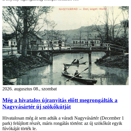
2026. augusztus 08., szombat
Még a hivatalos újranyitás előtt megrongálták a
Nagyvásártér új szökőkútját
Hivatalosan még át sem adták a váradi Nagyvásártér (December 1
park) felújított részét, máris rongálás történt: az új szökőkút egyik
fúvókáját törték le.