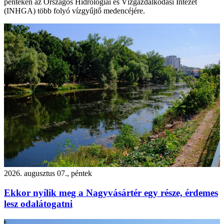
pénteken az Országos Hidrológiai és Vízgazdálkodási Intézet
(INHGA) több folyó vízgyűjtő medencéjére.
2026. augusztus 07., péntek
Ekkor nyílik meg a Nagyvásártér egy része, érdemes
lesz odalátogatni