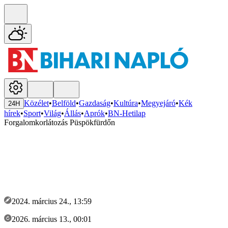
Közélet
•
Belföld
•
Gazdaság
•
Kultúra
•
Megyejáró
•
Kék
24H
hírek
•
Sport
•
Világ
•
Állás
•
Aprók
•
BN-Hetilap
Forgalomkorlátozás Püspökfürdőn
2024. március 24., 13:59
2026. március 13., 00:01