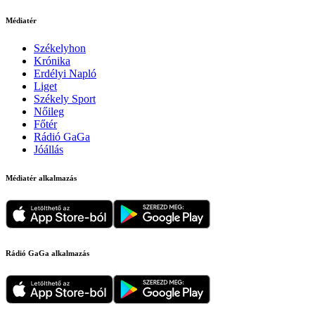
Médiatér
Székelyhon
Krónika
Erdélyi Napló
Liget
Székely Sport
Nőileg
Főtér
Rádió GaGa
Jóállás
Médiatér alkalmazás
Rádió GaGa alkalmazás