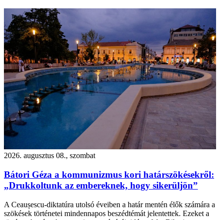
2026. augusztus 08., szombat
Bátori Géza a kommunizmus kori határszökésekről:
„Drukkoltunk az embereknek, hogy sikerüljön”
A Ceaușescu-diktatúra utolsó éveiben a határ mentén élők számára a
szökések történetei mindennapos beszédtémát jelentettek. Ezeket a