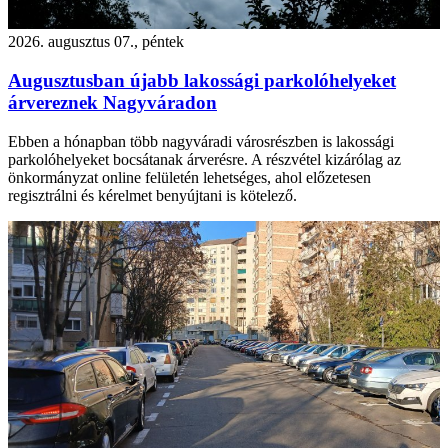
2026. augusztus 07., péntek
Augusztusban újabb lakossági parkolóhelyeket
árvereznek Nagyváradon
Ebben a hónapban több nagyváradi városrészben is lakossági
parkolóhelyeket bocsátanak árverésre. A részvétel kizárólag az
önkormányzat online felületén lehetséges, ahol előzetesen
regisztrálni és kérelmet benyújtani is kötelező.