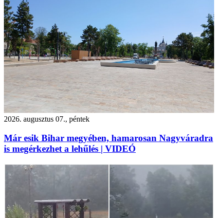
2026. augusztus 07., péntek
Már esik Bihar megyében, hamarosan Nagyváradra
is megérkezhet a lehűlés | VIDEÓ