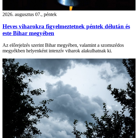
2026. augusztus 07., péntek
Heves viharokra figyelmeztetnek péntek délután és
este Bihar megyében
Az előrejelzés szerint Bihar megyében, valamint a szomszédos
megyékben helyenként intenzív viharok alakulhatnak ki.