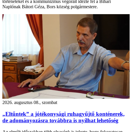
történeteket és a kommunizmus végóráit idézte fel a Bihari
Naplónak Bátori Géza, Bors község polgármestere.
2026. augusztus 08., szombat
„Eltűntek” a jótékonysági ruhagyűjtő konténerek,
de adományozásra továbbra is nyílhat lehetőség
Az elmúlt időszakban több olvasónk is jelezte, hogy fokozatosan