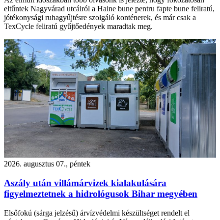
eltűntek Nagyvárad utcáiról a Haine bune pentru fapte bune feliratú,
jótékonysági ruhagyűjtésre szolgáló konténerek, és már csak a
TexCycle feliratú gyűjtőedények maradtak meg.
2026. augusztus 07., péntek
Aszály után villámárvizek kialakulására
figyelmeztetnek a hidrológusok Bihar megyében
Elsőfokú (sárga jelzésű) árvízvédelmi készültséget rendelt el