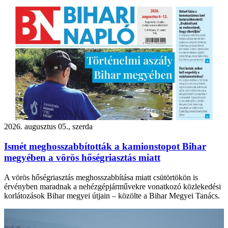
2026. augusztus 05., szerda
Ismét meghosszabbították a kamionstopot Bihar
megyében a vörös hőségriasztás miatt
A vörös hőségriasztás meghosszabbítása miatt csütörtökön is
érvényben maradnak a nehézgépjárművekre vonatkozó közlekedési
korlátozások Bihar megyei útjain – közölte a Bihar Megyei Tanács.