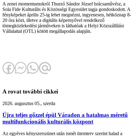
A zenei momentumokról Thurzó Sándor József brácsaművész, a
Sola Fide Kulturális és Közösségi Egyesület tagja gondoskodott. A
fényképeket április 25-ig lehet megnézni, ingyenesen, hétköznap 8-
20 óra közt, illetve a digitális képernyővel rendelkező
tömegközlekedési járműveken is láthatóak a Helyi Közszállítási
Vállalattal (OTL) kötött megállapodás alapján.
A rovat további cikkei
2026. augusztus 05., szerda
Újra teljes gőzzel épül Váradon a hatalmas méretű
multifunkcionális kulturális központ
Az egyéves kényszerszünet után ismét ütemterv szerint halad a