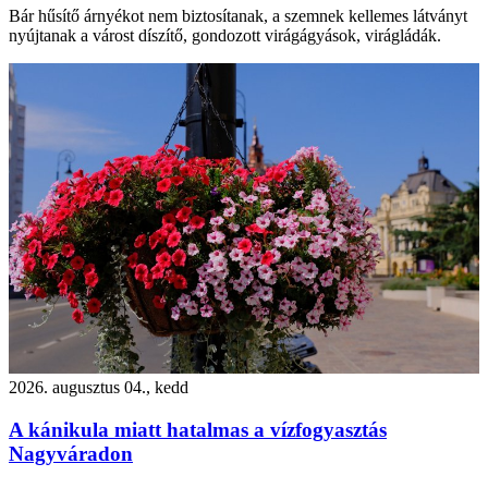
Bár hűsítő árnyékot nem biztosítanak, a szemnek kellemes látványt
nyújtanak a várost díszítő, gondozott virágágyások, virágládák.
2026. augusztus 04., kedd
A kánikula miatt hatalmas a vízfogyasztás
Nagyváradon