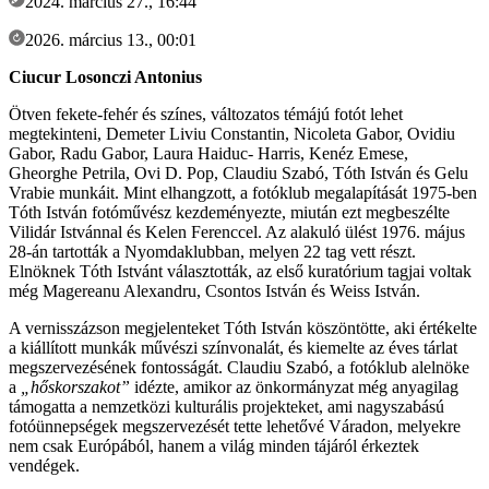
2024. március 27., 16:44
2026. március 13., 00:01
Ciucur Losonczi Antonius
Ötven fekete-fehér és színes, változatos témájú fotót lehet
megtekinteni, Demeter Liviu Constantin, Nicoleta Gabor, Ovidiu
Gabor, Radu Gabor, Laura Haiduc- Harris, Kenéz Emese,
Gheorghe Petrila, Ovi D. Pop, Claudiu Szabó, Tóth István és Gelu
Vrabie munkáit. Mint elhangzott, a fotóklub megalapítását 1975-ben
Tóth István fotóművész kezdeményezte, miután ezt megbeszélte
Vilidár Istvánnal és Kelen Ferenccel. Az alakuló ülést 1976. május
28-án tartották a Nyomdaklubban, melyen 22 tag vett részt.
Elnöknek Tóth Istvánt választották, az első kuratórium tagjai voltak
még Magereanu Alexandru, Csontos István és Weiss István.
A vernisszázson megjelenteket Tóth István köszöntötte, aki értékelte
a kiállított munkák művészi színvonalát, és kiemelte az éves tárlat
megszervezésének fontosságát. Claudiu Szabó, a fotóklub alelnöke
a
„hőskorszakot”
idézte, amikor az önkormányzat még anyagilag
támogatta a nemzetközi kulturális projekteket, ami nagyszabású
fotóünnepségek megszervezését tette lehetővé Váradon, melyekre
nem csak Európából, hanem a világ minden tájáról érkeztek
vendégek.