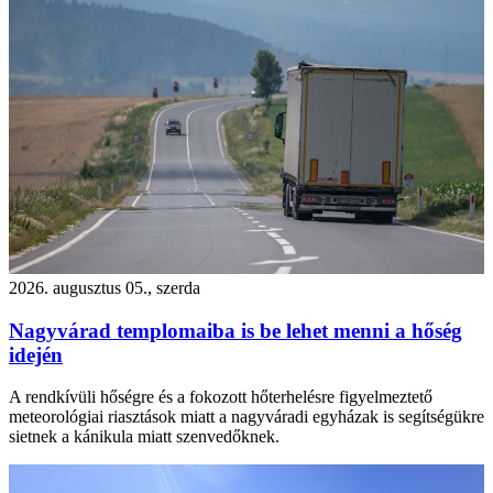
2026. augusztus 05., szerda
Nagyvárad templomaiba is be lehet menni a hőség
idején
A rendkívüli hőségre és a fokozott hőterhelésre figyelmeztető
meteorológiai riasztások miatt a nagyváradi egyházak is segítségükre
sietnek a kánikula miatt szenvedőknek.