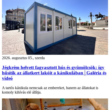
2026. augusztus 05., szerda
Jégkrém helyett fagyasztott hús és gyümölcsök: így
hűsítik az állatkert lakóit a kánikulában│Galéria és
videó
A tartós kánikula nemcsak az embereket, hanem az állatokat is
komoly kihívás elé állítja.