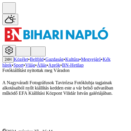
Közélet
•
Belföld
•
Gazdaság
•
Kultúra
•
Megyejáró
•
Kék
24H
hírek
•
Sport
•
Világ
•
Állás
•
Aprók
•
BN-Hetilap
Fotókiállítást nyitottak meg Váradon
A Nagyváradi Fotográfusok Tavirózsa Fotóklubja tagjainak
alkotásaiból nyílt kiállítás kedden este a vár belső udvarában
működő EFA Kiállítási Központ Vilidár István galériájában.