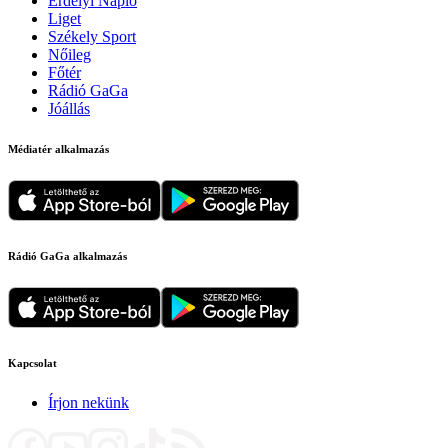
Erdélyi Napló
Liget
Székely Sport
Nőileg
Főtér
Rádió GaGa
Jóállás
Médiatér alkalmazás
Rádió GaGa alkalmazás
Kapcsolat
Írjon nekünk