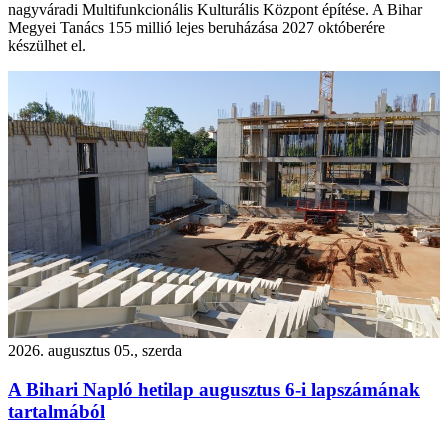
nagyváradi Multifunkcionális Kulturális Központ építése. A Bihar
Megyei Tanács 155 millió lejes beruházása 2027 októberére
készülhet el.
2026. augusztus 05., szerda
A Bihari Napló hetilap augusztus 6-i lapszámának
tartalmából