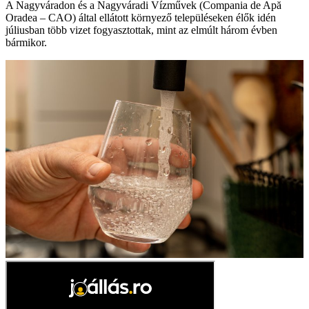
A Nagyváradon és a Nagyváradi Vízművek (Compania de Apă
Oradea – CAO) által ellátott környező településeken élők idén
júliusban több vizet fogyasztottak, mint az elmúlt három évben
bármikor.