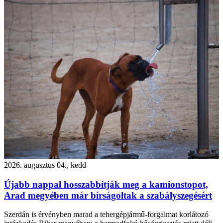
2026. augusztus 04., kedd
Újabb nappal hosszabbítják meg a kamionstopot,
Arad megyében már bírságoltak a szabályszegésért
Szerdán is érvényben marad a tehergépjármű-forgalmat korlátozó