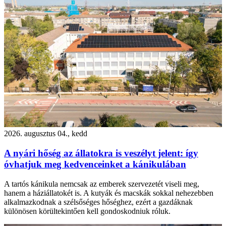
2026. augusztus 04., kedd
A nyári hőség az állatokra is veszélyt jelent: így
óvhatjuk meg kedvenceinket a kánikulában
A tartós kánikula nemcsak az emberek szervezetét viseli meg,
hanem a háziállatokét is. A kutyák és macskák sokkal nehezebben
alkalmazkodnak a szélsőséges hőséghez, ezért a gazdáknak
különösen körültekintően kell gondoskodniuk róluk.