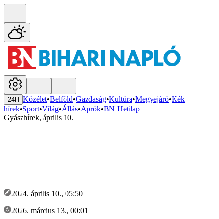
Közélet
•
Belföld
•
Gazdaság
•
Kultúra
•
Megyejáró
•
Kék
24H
hírek
•
Sport
•
Világ
•
Állás
•
Aprók
•
BN-Hetilap
Gyászhírek, április 10.
2024. április 10., 05:50
2026. március 13., 00:01