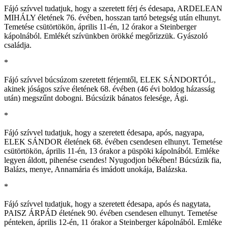
Fájó szívvel tudatjuk, hogy a szeretett férj és édesapa, ARDELEAN
MIHÁLY életének 76. évében, hosszan tartó betegség után elhunyt.
Temetése csütörtökön, április 11-én, 12 órakor a Steinberger
kápolnából. Emlékét szívünkben örökké megőrizzük. Gyászoló
családja.
*
Fájó szívvel búcsúzom szeretett férjemtől, ELEK SÁNDORTÓL,
akinek jóságos szíve életének 68. évében (46 évi boldog házasság
után) megszűnt dobogni. Búcsúzik bánatos felesége, Ági.
*
Fájó szívvel tudatjuk, hogy a szeretett édesapa, após, nagyapa,
ELEK SÁNDOR életének 68. évében csendesen elhunyt. Temetése
csütörtökön, április 11-én, 13 órakor a püspöki kápolnából. Emléke
legyen áldott, pihenése csendes! Nyugodjon békében! Búcsúzik fia,
Balázs, menye, Annamária és imádott unokája, Balázska.
*
Fájó szívvel tudatjuk, hogy a szeretett édesapa, após és nagytata,
PAISZ ÁRPÁD életének 90. évében csendesen elhunyt. Temetése
pénteken, április 12-én, 11 órakor a Steinberger kápolnából. Emléke