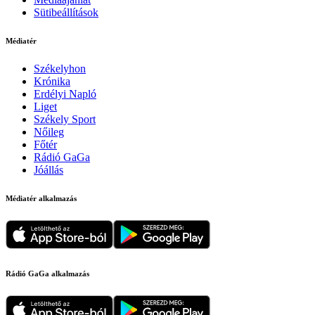
Sütibeállítások
Médiatér
Székelyhon
Krónika
Erdélyi Napló
Liget
Székely Sport
Nőileg
Főtér
Rádió GaGa
Jóállás
Médiatér alkalmazás
Rádió GaGa alkalmazás