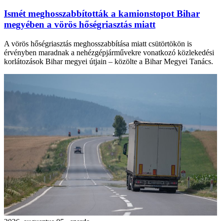
Ismét meghosszabbították a kamionstopot Bihar
megyében a vörös hőségriasztás miatt
A vörös hőségriasztás meghosszabbítása miatt csütörtökön is
érvényben maradnak a nehézgépjárművekre vonatkozó közlekedési
korlátozások Bihar megyei útjain – közölte a Bihar Megyei Tanács.