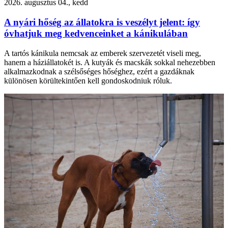
2026. augusztus 04., kedd
A nyári hőség az állatokra is veszélyt jelent: így
óvhatjuk meg kedvenceinket a kánikulában
A tartós kánikula nemcsak az emberek szervezetét viseli meg,
hanem a háziállatokét is. A kutyák és macskák sokkal nehezebben
alkalmazkodnak a szélsőséges hőséghez, ezért a gazdáknak
különösen körültekintően kell gondoskodniuk róluk.