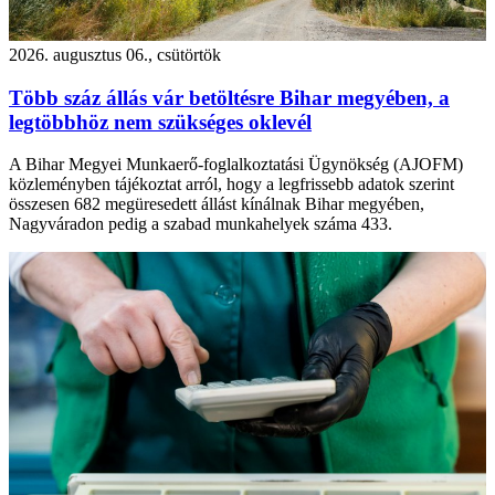
2026. augusztus 06., csütörtök
Több száz állás vár betöltésre Bihar megyében, a
legtöbbhöz nem szükséges oklevél
A Bihar Megyei Munkaerő-foglalkoztatási Ügynökség (AJOFM)
közleményben tájékoztat arról, hogy a legfrissebb adatok szerint
összesen 682 megüresedett állást kínálnak Bihar megyében,
Nagyváradon pedig a szabad munkahelyek száma 433.