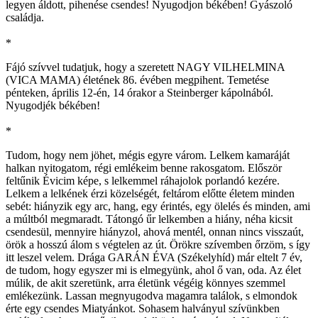
legyen áldott, pihenése csendes! Nyugodjon békében! Gyászoló
családja.
*
Fájó szívvel tudatjuk, hogy a szeretett NAGY VILHELMINA
(VICA MAMA) életének 86. évében megpihent. Temetése
pénteken, április 12-én, 14 órakor a Steinberger kápolnából.
Nyugodjék békében!
*
Tudom, hogy nem jöhet, mégis egyre várom. Lelkem kamaráját
halkan nyitogatom, régi emlékeim benne rakosgatom. Először
feltűnik Évicim képe, s lelkemmel ráhajolok porlandó kezére.
Lelkem a lelkének érzi közelségét, feltárom előtte életem minden
sebét: hiányzik egy arc, hang, egy érintés, egy ölelés és minden, ami
a múltból megmaradt. Tátongó űr lelkemben a hiány, néha kicsit
csendesül, mennyire hiányzol, ahová mentél, onnan nincs visszaút,
örök a hosszú álom s végtelen az út. Örökre szívemben őrzöm, s így
itt leszel velem. Drága GARÁN ÉVA (Székelyhíd) már eltelt 7 év,
de tudom, hogy egyszer mi is elmegyünk, ahol ő van, oda. Az élet
múlik, de akit szeretünk, arra életünk végéig könnyes szemmel
emlékezünk. Lassan megnyugodva magamra találok, s elmondok
érte egy csendes Miatyánkot. Sohasem halványul szívünkben