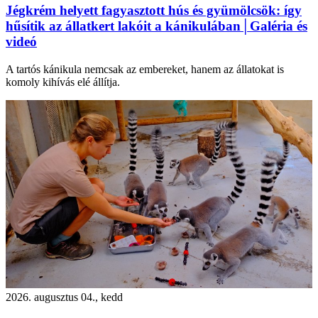
Jégkrém helyett fagyasztott hús és gyümölcsök: így
hűsítik az állatkert lakóit a kánikulában│Galéria és
videó
A tartós kánikula nemcsak az embereket, hanem az állatokat is
komoly kihívás elé állítja.
2026. augusztus 04., kedd