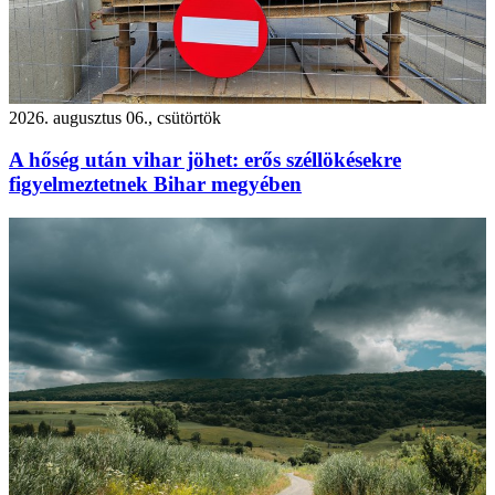
2026. augusztus 06., csütörtök
A hőség után vihar jöhet: erős széllökésekre
figyelmeztetnek Bihar megyében