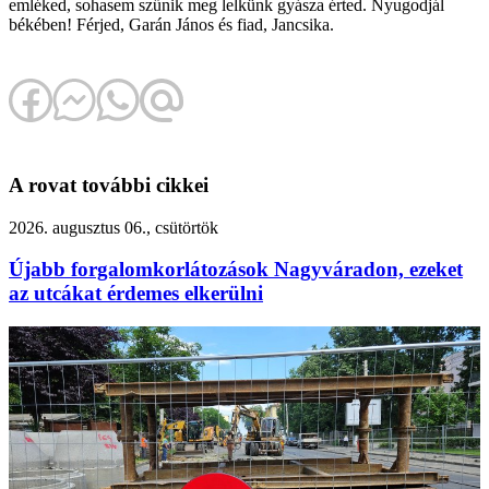
emléked, sohasem szűnik meg lelkünk gyásza érted. Nyugodjál
békében! Férjed, Garán János és fiad, Jancsika.
A rovat további cikkei
2026. augusztus 06., csütörtök
Újabb forgalomkorlátozások Nagyváradon, ezeket
az utcákat érdemes elkerülni