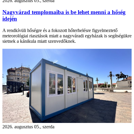
2026. augusztus 05., szerda
Nagyvárad templomaiba is be lehet menni a hőség
idején
A rendkívüli hőségre és a fokozott hőterhelésre figyelmeztető
meteorológiai riasztások miatt a nagyváradi egyházak is segítségükre
sietnek a kánikula miatt szenvedőknek.
2026. augusztus 05., szerda