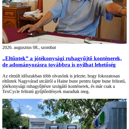
2026. augusztus 08., szombat
„Eltűntek” a jótékonysági ruhagyűjtő konténerek,
de adományozásra továbbra is nyílhat lehetőség
Az elmúlt időszakban több olvasónk is jelezte, hogy fokozatosan
eltűntek Nagyvárad utcáiról a Haine bune pentru fapte bune feliratú,
jótékonysági ruhagyűjtésre szolgáló konténerek, és már csak a
TexCycle feliratú gyűjtőedények maradtak meg.