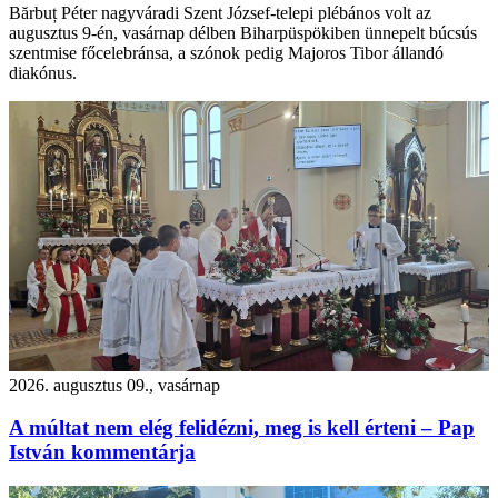
Bărbuț Péter nagyváradi Szent József-telepi plébános volt az
augusztus 9-én, vasárnap délben Biharpüspökiben ünnepelt búcsús
szentmise főcelebránsa, a szónok pedig Majoros Tibor állandó
diakónus.
2026. augusztus 09., vasárnap
A múltat nem elég felidézni, meg is kell érteni – Pap
István kommentárja