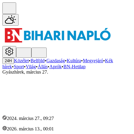
Közélet
•
Belföld
•
Gazdaság
•
Kultúra
•
Megyejáró
•
Kék
24H
hírek
•
Sport
•
Világ
•
Állás
•
Aprók
•
BN-Hetilap
Gyászhírek, március 27.
2024. március 27., 09:27
2026. március 13., 00:01