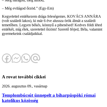
– Még haragod, még álmod,
– Még evilágod őrzöd.” (Egy-Em)
Kegyelettel emlékezem drága feleségemre, KOVÁCS ANNÁRA
(volt szalárdi lakos), ki már 6 éve alussza örök álmát a szalárdi
temetőben. Legyen békés, könnyű a pihenésed! Kedves földi léted
emlékét, míg élek, szeretettel őrzöm! Szerető férjed, Béla, valamint
gyermekeink családjaikkal.
A rovat további cikkei
2026. augusztus 09., vasárnap
Templombúcsút ünnepelt a biharpüspöki római
katolikus közösség