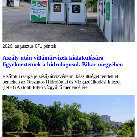
2026. augusztus 07., péntek
Aszály után villámárvizek kialakulására
figyelmeztetnek a hidrológusok Bihar megyében
Elsőfokú (sárga jelzésű) árvízvédelmi készültséget rendelt el
pénteken az Országos Hidrológiai és Vízgazdálkodási Intézet
(INHGA) több folyó vízgyűjtő medencéjére.