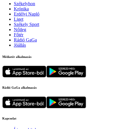
Székelyhon
Krónika
Erdélyi Napló
Liget
Székely Sport
Nőileg
Főtér
Rádió GaGa
Jóállás
Médiatér alkalmazás
Rádió GaGa alkalmazás
Kapcsolat