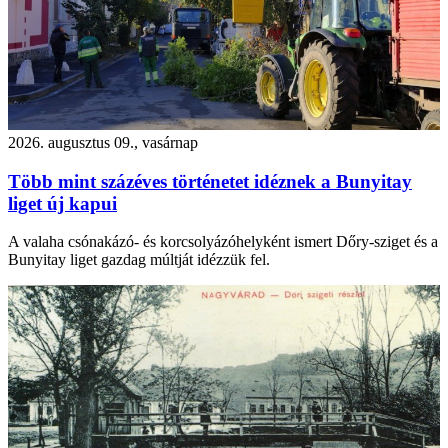
2026. augusztus 09., vasárnap
Több mint százéves történetet idéznek a Bunyitay
liget új kapui
A valaha csónakázó- és korcsolyázóhelyként ismert Dőry-sziget és a
Bunyitay liget gazdag múltját idézzük fel.