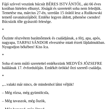
Fájó szívvel veszünk búcsút BÉRES ISTVÁNTÓL, aki 66 éves
korában hirtelen elhunyt. Jóságát és szeretetét soha nem feledjük.
Temetése ma, március 27-én, szerdán 15 órától lesz a Rulikowski
temető ravatalozójából. Emléke legyen áldott, pihenése csendes!
Búcsúzik tőle gyászoló felesége.
*
Őszinte részvétem barátnőmnek és családjának, a férj, apa, após,
nagyapa, TARPAI SÁNDOR elvesztése miatt érzett fájdalmukban.
Nyugodjon békében! Kiss Ica.
*
Soha el nem múló szeretettel emlékezünk MEDVÉS JÓZSEFRE
halálának 17. évfordulóján. Emlékét örökké őrzi szerető családja.
*
„...valaki már nincs, de mindenhol látni véljük!
– Még rózsa, még gyümölcsfa,
– Még tavaszok, még őszök,