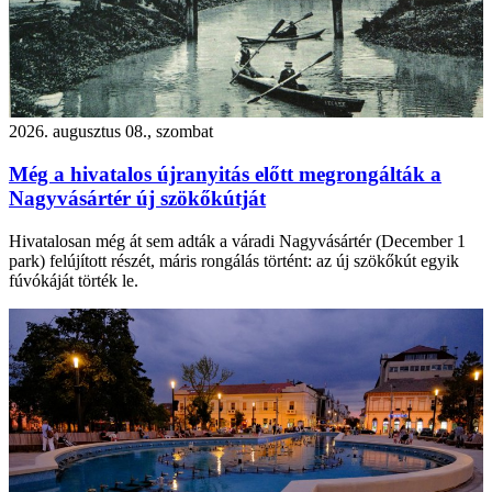
2026. augusztus 08., szombat
Még a hivatalos újranyitás előtt megrongálták a
Nagyvásártér új szökőkútját
Hivatalosan még át sem adták a váradi Nagyvásártér (December 1
park) felújított részét, máris rongálás történt: az új szökőkút egyik
fúvókáját törték le.