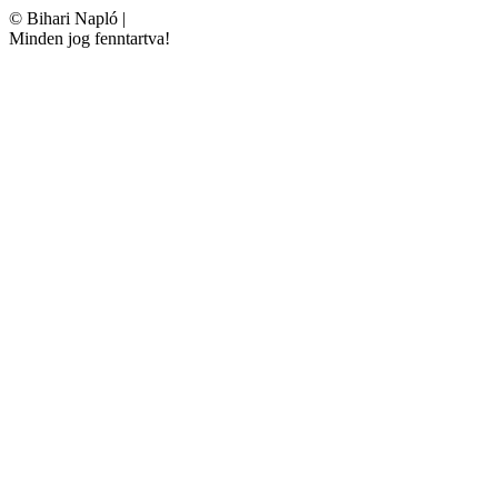
©
Bihari Napló
|
Minden jog fenntartva!