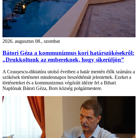
2026. augusztus 08., szombat
Bátori Géza a kommunizmus kori határszökésekről:
„Drukkoltunk az embereknek, hogy sikerüljön”
A Ceaușescu-diktatúra utolsó éveiben a határ mentén élők számára a
szökések történetei mindennapos beszédtémát jelentettek. Ezeket a
történeteket és a kommunizmus végóráit idézte fel a Bihari
Naplónak Bátori Géza, Bors község polgármestere.