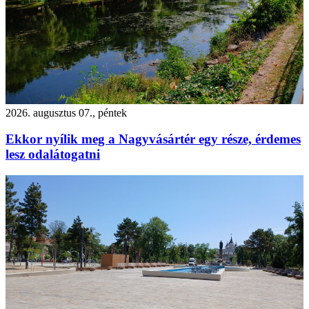
2026. augusztus 07., péntek
Ekkor nyílik meg a Nagyvásártér egy része, érdemes
lesz odalátogatni