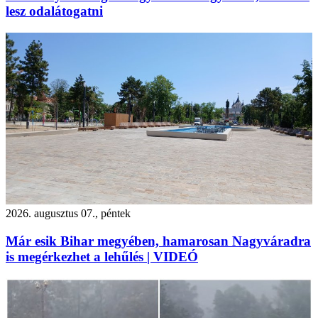
lesz odalátogatni
2026. augusztus 07., péntek
Már esik Bihar megyében, hamarosan Nagyváradra
is megérkezhet a lehűlés | VIDEÓ