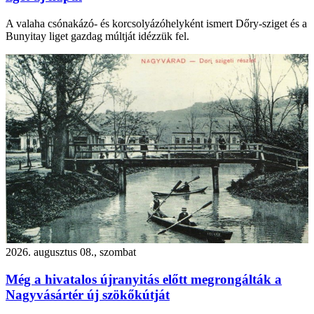
A valaha csónakázó- és korcsolyázóhelyként ismert Dőry-sziget és a
Bunyitay liget gazdag múltját idézzük fel.
2026. augusztus 08., szombat
Még a hivatalos újranyitás előtt megrongálták a
Nagyvásártér új szökőkútját