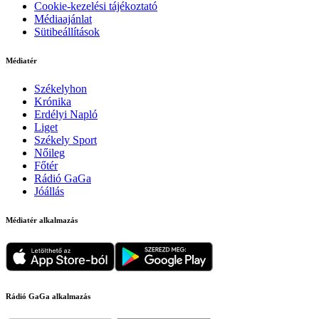
Cookie-kezelési tájékoztató
Médiaajánlat
Sütibeállítások
Médiatér
Székelyhon
Krónika
Erdélyi Napló
Liget
Székely Sport
Nőileg
Főtér
Rádió GaGa
Jóállás
Médiatér alkalmazás
Rádió GaGa alkalmazás