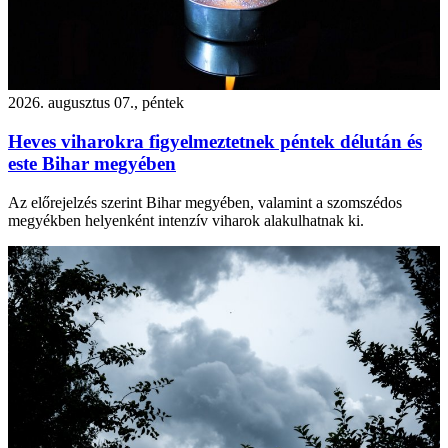
2026. augusztus 07., péntek
Heves viharokra figyelmeztetnek péntek délután és
este Bihar megyében
Az előrejelzés szerint Bihar megyében, valamint a szomszédos
megyékben helyenként intenzív viharok alakulhatnak ki.