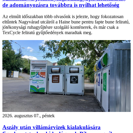
de adományozásra továbbra is nyílhat lehetőség
Az elmúlt időszakban több olvasónk is jelezte, hogy fokozatosan
eltűntek Nagyvárad utcáiról a Haine bune pentru fapte bune feliratú,
jótékonysági ruhagyűjtésre szolgáló konténerek, és már csak a
TexCycle feliratú gyűjtőedények maradtak meg.
2026. augusztus 07., péntek
Aszály után villámárvizek kialakulására