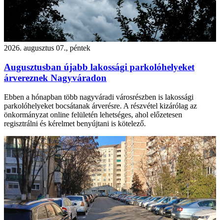
2026. augusztus 07., péntek
Augusztusban újabb lakossági parkolóhelyeket
árvereznek Nagyváradon
Ebben a hónapban több nagyváradi városrészben is lakossági
parkolóhelyeket bocsátanak árverésre. A részvétel kizárólag az
önkormányzat online felületén lehetséges, ahol előzetesen
regisztrálni és kérelmet benyújtani is kötelező.