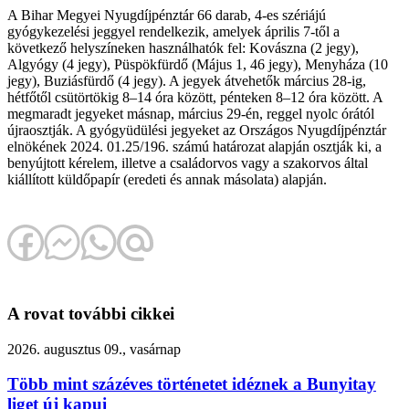
A Bihar Megyei Nyugdíjpénztár 66 darab, 4-es szériájú
gyógykezelési jeggyel rendelkezik, amelyek április 7-től a
következő helyszíneken használhatók fel: Kovászna (2 jegy),
Algyógy (4 jegy), Püspökfürdő (Május 1, 46 jegy), Menyháza (10
jegy), Buziásfürdő (4 jegy). A jegyek átvehetők március 28-ig,
hétfőtől csütörtökig 8–14 óra között, pénteken 8–12 óra között. A
megmaradt jegyeket másnap, március 29-én, reggel nyolc órától
újraosztják. A gyógyüdülési jegyeket az Országos Nyugdíjpénztár
elnökének 2024. 01.25/196. számú határozat alapján osztják ki, a
benyújtott kérelem, illetve a családorvos vagy a szakorvos által
kiállított küldőpapír (eredeti és annak másolata) alapján.
A rovat további cikkei
2026. augusztus 09., vasárnap
Több mint százéves történetet idéznek a Bunyitay
liget új kapui