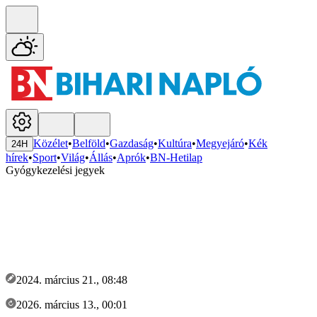
Közélet
•
Belföld
•
Gazdaság
•
Kultúra
•
Megyejáró
•
Kék
24H
hírek
•
Sport
•
Világ
•
Állás
•
Aprók
•
BN-Hetilap
Gyógykezelési jegyek
2024. március 21., 08:48
2026. március 13., 00:01