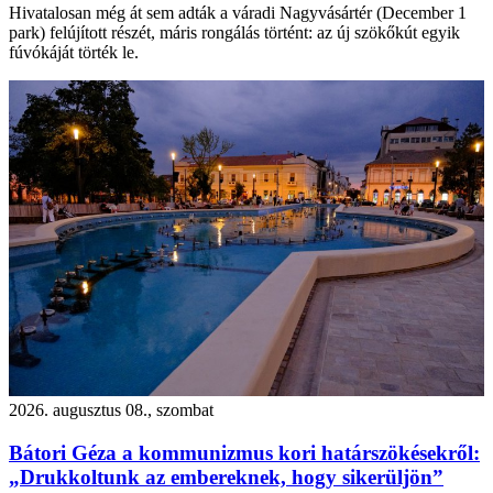
Hivatalosan még át sem adták a váradi Nagyvásártér (December 1
park) felújított részét, máris rongálás történt: az új szökőkút egyik
fúvókáját törték le.
2026. augusztus 08., szombat
Bátori Géza a kommunizmus kori határszökésekről:
„Drukkoltunk az embereknek, hogy sikerüljön”