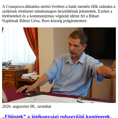
A Ceaușescu-diktatúra utolsó éveiben a határ mentén élők számára a
szökések történetei mindennapos beszédtémát jelentettek. Ezeket a
történeteket és a kommunizmus végóráit idézte fel a Bihari
Naplónak Bátori Géza, Bors község polgármestere.
2026. augusztus 08., szombat
„Eltűntek” a jótékonysági ruhagyűjtő konténerek,