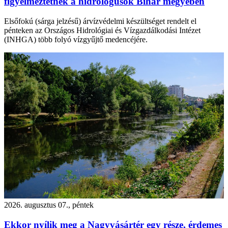
figyelmeztetnek a hidrológusok Bihar megyében
Elsőfokú (sárga jelzésű) árvízvédelmi készültséget rendelt el
pénteken az Országos Hidrológiai és Vízgazdálkodási Intézet
(INHGA) több folyó vízgyűjtő medencéjére.
2026. augusztus 07., péntek
Ekkor nyílik meg a Nagyvásártér egy része, érdemes