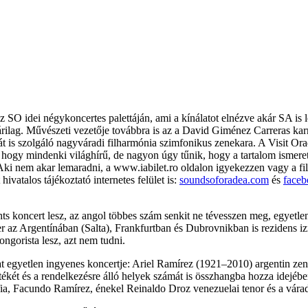
z SO idei négykoncertes palettáján, ami a kínálatot elnézve akár SA is
rilag. Művészeti vezetője továbbra is az a David Giménez Carreras karme
ját is szolgáló nagyváradi filharmónia szimfonikus zenekara. A Visit O
, hogy mindenki világhírű, de nagyon úgy tűnik, hogy a tartalom ismeret
k. Aki nem akar lemaradni, a www.iabilet.ro oldalon igyekezzen vagy a f
vatalos tájékoztató internetes felület is:
soundsoforadea.com
és
faceb
ts koncert lesz, az angol többes szám senkit ne tévesszen meg, egyetle
 az Argentínában (Salta), Frankfurtban és Dubrovnikban is rezidens izr
ngorista lesz, azt nem tudni.
at egyetlen ingyenes koncertje: Ariel Ramírez (1921–2010) argentin ze
ékét és a rendelkezésre álló helyek számát is összhangba hozza idejéb
ia, Facundo Ramírez, énekel Reinaldo Droz venezuelai tenor és a várad