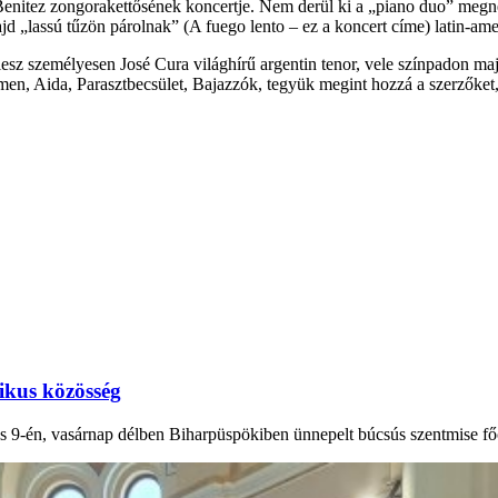
n Benitez zongorakettősének koncertje. Nem derül ki a „piano duo” meg
 „lassú tűzön párolnak” (A fuego lento – ez a koncert címe) latin-amer
tt lesz személyesen José Cura világhírű argentin tenor, vele színpadon
rmen, Aida, Parasztbecsület, Bajazzók, tegyük megint hozzá a szerzőket,
ikus közösség
tus 9-én, vasárnap délben Biharpüspökiben ünnepelt búcsús szentmise f