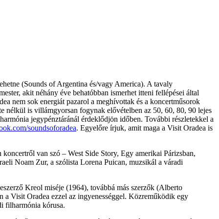
 lehetne (Sounds of Argentina és/vagy America). A tavaly
ster, akit néhány éve behatóbban ismerhet itteni fellépései által
radea nem sok energiát pazarol a meghívottak és a koncertműsorok
e nélkül is villámgyorsan fogynak elővételben az 50, 60, 80, 90 lejes
ilharmónia jegypénztáránál érdeklődjön időben. További részletekkel a
ook.com/soundsoforadea
. Egyelőre írjuk, amit maga a Visit Oradea is
n koncertről van szó – West Side Story, Egy amerikai Párizsban,
aeli Noam Zur, a szólista Lorena Puican, muzsikál a váradi
neszerző Kreol miséje (1964), továbbá más szerzők (Alberto
en a Visit Oradea ezzel az ingyenességgel. Közreműködik egy
i filharmónia kórusa.