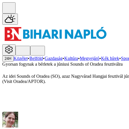
Közélet
•
Belföld
•
Gazdaság
•
Kultúra
•
Megyejáró
•
Kék hírek
•
Spor
24H
Gyorsan fogynak a bérletek a júniusi Sounds of Oradea fesztiválra
Az idei Sounds of Oradea (SO), azaz Nagyvárad Hangjai fesztivál jún
(Visit Oradea/APTOR).