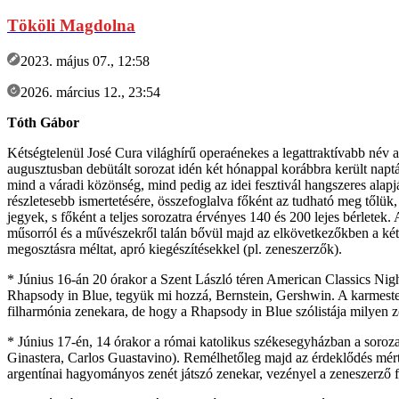
Tököli Magdolna
2023. május 07., 12:58
2026. március 12., 23:54
Tóth Gábor
Kétségtelenül José Cura világhírű operaénekes a legattraktívabb név a
augusztusban debütált sorozat idén két hónappal korábbra került naptá
mind a váradi közönség, mind pedig az idei fesztivál hangszeres alap
részletesebb ismertetésére, összefoglalva főként az tudható meg tőlük
jegyek, s főként a teljes sorozatra érvényes 140 és 200 lejes bérlete
műsorról és a művészekről talán bővül majd az elkövetkezőkben a két hi
megosztásra méltat, apró kiegészítésekkel (pl. zeneszerzők).
* Június 16-án 20 órakor a Szent László téren American Classics Nigh
Rhapsody in Blue, tegyük mi hozzá, Bernstein, Gershwin. A karmester
filharmónia zenekara, de hogy a Rhapsody in Blue szólistája milyen zo
* Június 17-én, 14 órakor a római katolikus székesegyházban a soroz
Ginastera, Carlos Guastavino). Remélhetőleg majd az érdeklődés mért
argentínai hagyományos zenét játszó zenekar, vezényel a zeneszerző f