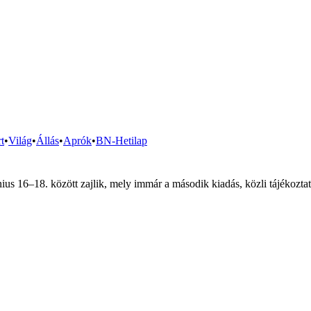
t
•
Világ
•
Állás
•
Aprók
•
BN-Hetilap
ius 16–18. között zajlik, mely immár a második kiadás, közli tájékozt