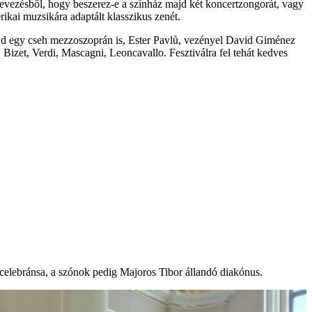
nevezésből, hogy beszerez-e a színház majd két koncertzongorát, vagy
ikai muzsikára adaptált klasszikus zenét.
 majd egy cseh mezzoszoprán is, Ester Pavlů, vezényel David Giménez
 Bizet, Verdi, Mascagni, Leoncavallo. Fesztiválra fel tehát kedves
őcelebránsa, a szónok pedig Majoros Tibor állandó diakónus.