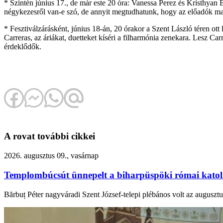
* Szintén június 17., de már este 20 óra: Vanessa Perez és Kristhya
négykezesről van-e szó, de annyit megtudhatunk, hogy az előadók majd
* Fesztiválzárásként, június 18-án, 20 órakor a Szent László téren o
Carreras, az áriákat, duetteket kíséri a filharmónia zenekara. Lesz Ca
érdeklődők.
A rovat további cikkei
2026. augusztus 09., vasárnap
Templombúcsút ünnepelt a biharpüspöki római katol
Bărbuț Péter nagyváradi Szent József-telepi plébános volt az augusz