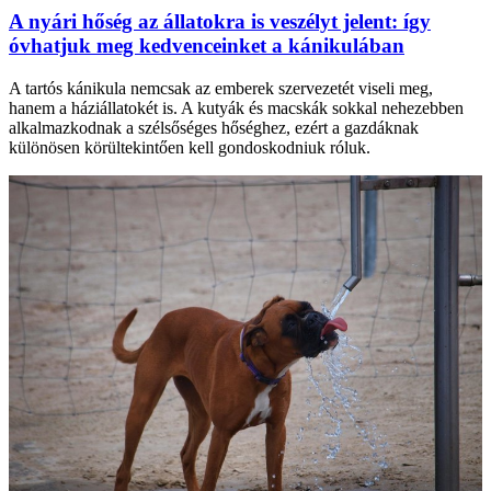
A nyári hőség az állatokra is veszélyt jelent: így
óvhatjuk meg kedvenceinket a kánikulában
A tartós kánikula nemcsak az emberek szervezetét viseli meg,
hanem a háziállatokét is. A kutyák és macskák sokkal nehezebben
alkalmazkodnak a szélsőséges hőséghez, ezért a gazdáknak
különösen körültekintően kell gondoskodniuk róluk.