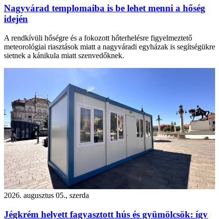
Nagyvárad templomaiba is be lehet menni a hőség
idején
A rendkívüli hőségre és a fokozott hőterhelésre figyelmeztető
meteorológiai riasztások miatt a nagyváradi egyházak is segítségükre
sietnek a kánikula miatt szenvedőknek.
2026. augusztus 05., szerda
Jégkrém helyett fagyasztott hús és gyümölcsök: így