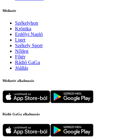
Médiatér
Székelyhon
Krónika
Erdélyi Napló
Liget
Székely Sport
Nőileg
Főtér
Rádió GaGa
Jóállás
Médiatér alkalmazás
Rádió GaGa alkalmazás