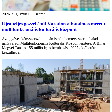
2026. augusztus 05., szerda
Újra teljes gőzzel épül Váradon a hatalmas méretű
multifunkcionális kulturális központ
Az egyéves kényszerszünet után ismét ütemterv szerint halad a
nagyváradi Multifunkcionális Kulturális Központ építése. A Bihar
Megyei Tanács 155 millió lejes beruházása 2027 októberére
készülhet el.