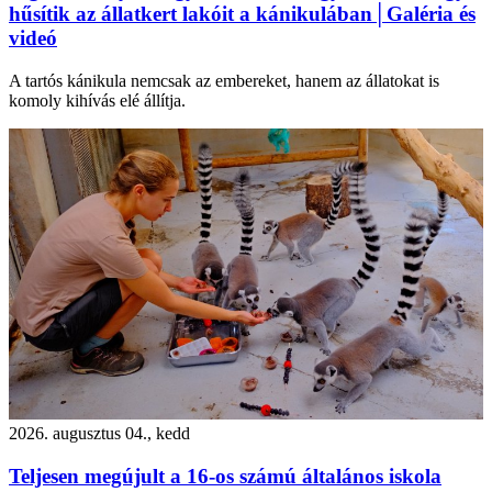
hűsítik az állatkert lakóit a kánikulában│Galéria és
videó
A tartós kánikula nemcsak az embereket, hanem az állatokat is
komoly kihívás elé állítja.
2026. augusztus 04., kedd
Teljesen megújult a 16-os számú általános iskola