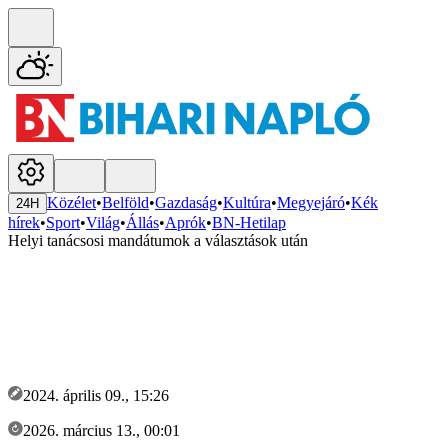
Közélet
•
Belföld
•
Gazdaság
•
Kultúra
•
Megyejáró
•
Kék
24H
hírek
•
Sport
•
Világ
•
Állás
•
Aprók
•
BN-Hetilap
Helyi tanácsosi mandátumok a választások után
2024. április 09., 15:26
2026. március 13., 00:01