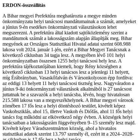
ERDON-összeállítás
A Bihar megyei Prefektúra meghatározta a megye minden
önkormányzata helyi tanácsosi mandátumainak a számát, amelyeket
a június 9-én esedékes önkormányzati választásokon lehet
megszerezni. A prefektúra által kiadott sajtóközlemény szerint a
mandátumok számát a lakosságszám alapján állapítják meg. Bihar
megyének az Országos Statisztikai Hivatal adatai szerint 608.988
lakosa volt 2024. január 1-jén, ezért a Bihar Megyei Tanácsnak a
következő ciklusban 34 tagja lesz. A megyében lévő 101 helyi
önkormányzatban összesen 1255 helyi tanácsosi hely lesz. A
prefektúra tájékoztatójában kiemeli, hogy Rény községben a
következő ciklusban 13 helyi tanácsos lesz a jelenlegi 11 helyett,
míg Érábrányban, Vasaskőfalván és Vársonkolyoson épp fordítva:
az eddigi 13 helyett 11 helyi tanácsosi tisztség lesz. Nagyváradon a
június 9-iki önkormányzati választások alkalmából is 27 tanácsost
juttatnak be a szavazók a helyi tanácsba, lévén, hogy hivatalosan
215.588 lakosa van a megyeszékhelynek. A Bihar megyei városok
zömében 17 fős lesz a helyi döntéshozó testület, kivételt képez
Vaskohsziklás, ahol 15, illetve Vaskoh és Diófás, ahol 11 fős helyi
tanács fog működni az elkövetkező négy évben. A községek helyi
tanácsaiban a lakosságszám függvényében 9–15 személy lesz majd.
Kivételt képez Váradszentmárton község, ahol a hivatalos
statisztikai adatok szerint 13.797 személy él, ezért itt a 2024–2028-
as ciklusban is 17 fős lesz a helyi tanács.