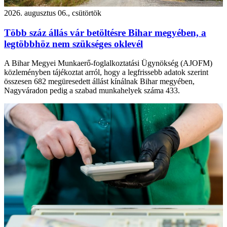
2026. augusztus 06., csütörtök
Több száz állás vár betöltésre Bihar megyében, a
legtöbbhöz nem szükséges oklevél
A Bihar Megyei Munkaerő-foglalkoztatási Ügynökség (AJOFM)
közleményben tájékoztat arról, hogy a legfrissebb adatok szerint
összesen 682 megüresedett állást kínálnak Bihar megyében,
Nagyváradon pedig a szabad munkahelyek száma 433.