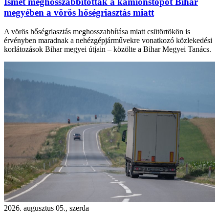
Ismét meghosszabbították a kamionstopot Bihar
megyében a vörös hőségriasztás miatt
A vörös hőségriasztás meghosszabbítása miatt csütörtökön is
érvényben maradnak a nehézgépjárművekre vonatkozó közlekedési
korlátozások Bihar megyei útjain – közölte a Bihar Megyei Tanács.
2026. augusztus 05., szerda