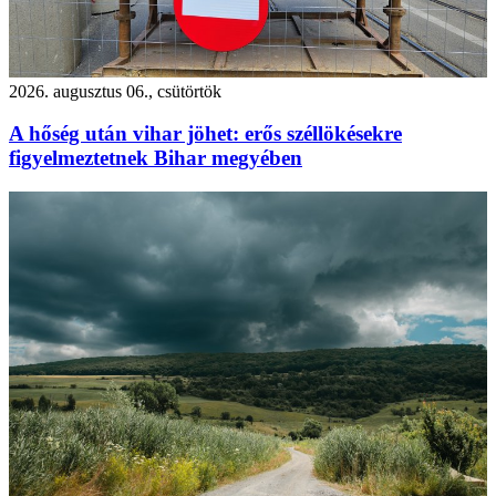
2026. augusztus 06., csütörtök
A hőség után vihar jöhet: erős széllökésekre
figyelmeztetnek Bihar megyében