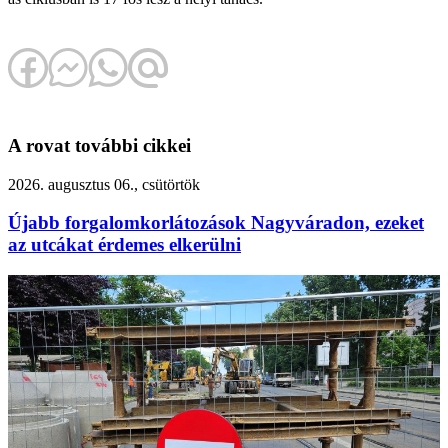
A rovat további cikkei
2026. augusztus 06., csütörtök
Újabb forgalomkorlátozások Nagyváradon, ezeket
az utcákat érdemes elkerülni