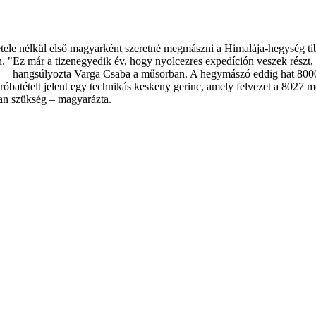
ele nélkül első magyarként szeretné megmászni a Himalája-hegység tib
n. "Ez már a tizenegyedik év, hogy nyolcezres expedíción veszek rész
erül" – hangsúlyozta Varga Csaba a műsorban. A hegymászó eddig hat 800
atételt jelent egy technikás keskeny gerinc, amely felvezet a 8027 mé
van szükség – magyarázta.