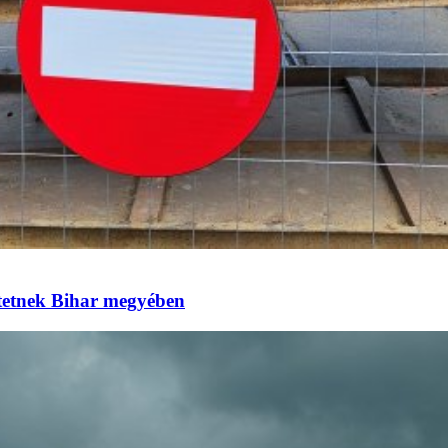
eztetnek Bihar megyében