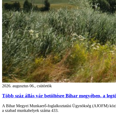
2026. augusztus 06., csütörtök
Több száz állás vár betöltésre Bihar megyében, a leg
A Bihar Megyei Munkaerő-foglalkoztatási Ügynökség (AJOFM) közlemé
a szabad munkahelyek száma 433.