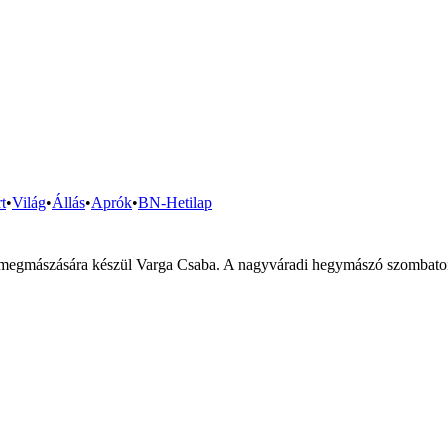
t
•
Világ
•
Állás
•
Aprók
•
BN-Hetilap
 megmászására készül Varga Csaba. A nagyváradi hegymászó szombaton