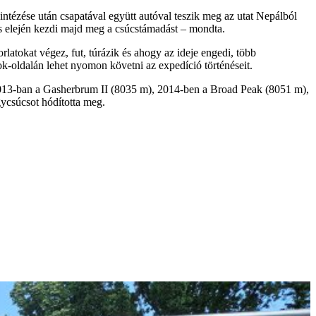
tézése után csapatával együtt autóval teszik meg az utat Nepálból
us elején kezdi majd meg a csúcstámadást – mondta.
latokat végez, fut, túrázik és ahogy az ideje engedi, több
-oldalán lehet nyomon követni az expedíció történéseit.
 2013-ban a Gasherbrum II (8035 m), 2014-ben a Broad Peak (8051 m),
csúcsot hódította meg.