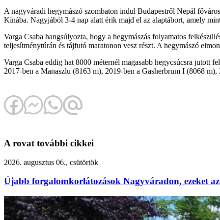
A nagyváradi hegymászó szombaton indul Budapestről Nepál fővárosáb
Kínába. Nagyjából 3-4 nap alatt érik majd el az alaptábort, amely mi
Varga Csaba hangsúlyozta, hogy a hegymászás folyamatos felkészülést i
teljesítménytúrán és tájfutó maratonon vesz részt. A hegymászó elmo
Varga Csaba eddig hat 8000 méternél magasabb hegycsúcsra jutott fe
2017-ben a Manaszlu (8163 m), 2019-ben a Gasherbrum I (8068 m), 
A rovat további cikkei
2026. augusztus 06., csütörtök
Újabb forgalomkorlátozások Nagyváradon, ezeket az 