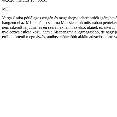
2026. március 13., 00:01
MTI
Varga Csaba pótlólagos oxigén és magashegyi teherhordók igénybevét
hangzott el az M1 aktuális csatorna Ma este című műsorában pénteke
nem sikerült feljutnia, és én szeretnék lenni az első, akinek ez sik
nyolcezres csúcsa közül nem a Sisapangma a legmagasabb, de nagy prób
erőből történő megmászás, amihez előtte több akklimatizációs körre 