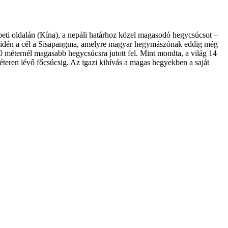
eti oldalán (Kína), a nepáli határhoz közel magasodó hegycsúcsot –
t, idén a cél a Sisapangma, amelyre magyar hegymászónak eddig még
0 méternél magasabb hegycsúcsra jutott fel. Mint mondta, a világ 14
teren lévő főcsúcsig. Az igazi kihívás a magas hegyekben a saját