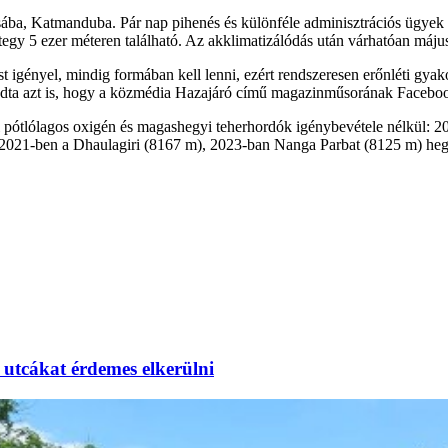
a, Katmanduba. Pár nap pihenés és különféle adminisztrációs ügyek in
ntegy 5 ezer méteren található. Az akklimatizálódás után várhatóan máj
gényel, mindig formában kell lenni, ezért rendszeresen erőnléti gyakor
ndta azt is, hogy a közmédia Hazajáró című magazinműsorának Facebook
l pótlólagos oxigén és magashegyi teherhordók igénybevétele nélkül:
2021-ben a Dhaulagiri (8167 m), 2023-ban Nanga Parbat (8125 m) hegy
utcákat érdemes elkerülni