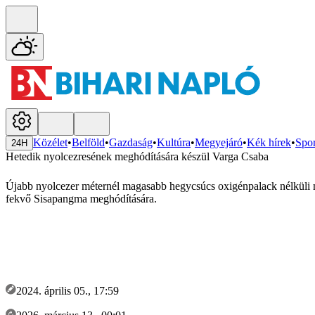
Közélet
•
Belföld
•
Gazdaság
•
Kultúra
•
Megyejáró
•
Kék hírek
•
Spor
24H
Hetedik nyolcezresének meghódítására készül Varga Csaba
Újabb nyolcezer méternél magasabb hegycsúcs oxigénpalack nélküli
fekvő Sisapangma meghódítására.
2024. április 05., 17:59