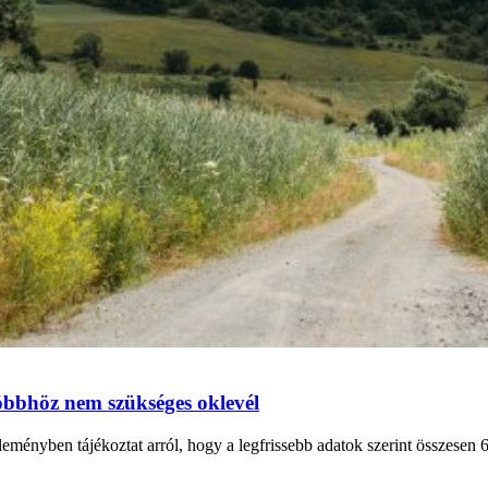
többhöz nem szükséges oklevél
nyben tájékoztat arról, hogy a legfrissebb adatok szerint összesen 