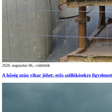
2026. augusztus 06., csütörtök
A hőség után vihar jöhet: erős széllökésekre figyelm