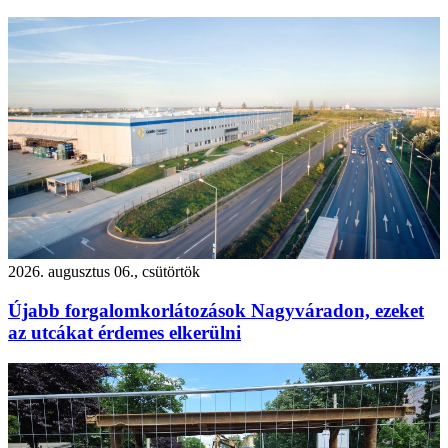
2026. augusztus 06., csütörtök
Újabb forgalomkorlátozások Nagyváradon, ezeket
az utcákat érdemes elkerülni