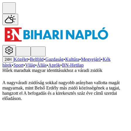
Közélet
•
Belföld
•
Gazdaság
•
Kultúra
•
Megyejáró
•
Kék
24H
hírek
•
Sport
•
Világ
•
Állás
•
Aprók
•
BN-Hetilap
Hűek maradtak magyar identitásukhoz a váradi zsidók
A nagyváradi zsidóság sokkal nagyobb arányban vallotta magát
magyarnak, mint Belső Erdély más zsidó közösségének a tagjai,
hangzott el A befogadás és a kirekesztés száz éve című szerdai
előadáson.