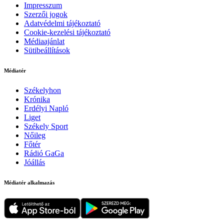
Impresszum
Szerzői jogok
Adatvédelmi tájékoztató
Cookie-kezelési tájékoztató
Médiaajánlat
Sütibeállítások
Médiatér
Székelyhon
Krónika
Erdélyi Napló
Liget
Székely Sport
Nőileg
Főtér
Rádió GaGa
Jóállás
Médiatér alkalmazás