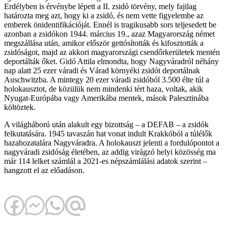
Erdélyben is érvénybe lépett a II. zsidó törvény, mely fajilag
határozta meg azt, hogy ki a zsidó, és nem vette figyelembe az
emberek önidentifikációját. Ennél is tragikusabb sors teljesedett be
azonban a zsidókon 1944. március 19., azaz Magyarország német
megszállása után, amikor először gettósították és kifosztották a
zsidóságot, majd az akkori magyarországi csendőrkerületek mentén
deportálták őket. Gidó Attila elmondta, hogy Nagyváradról néhány
nap alatt 25 ezer váradi és Várad környéki zsidót deportálnak
Auschwitzba. A mintegy 20 ezer váradi zsidóból 3.500 élte túl a
holokausztot, de közülük nem mindenki tért haza, voltak, akik
Nyugat-Európába vagy Amerikába mentek, mások Palesztinába
költöztek.
A világháború után alakult egy bizottság – a DEFAB – a zsidók
felkutatására. 1945 tavaszán hat vonat indult Krakkóból a túlélők
hazahozatalára Nagyváradra. A holokauszt jelenti a fordulópontot a
nagyváradi zsidóság életében, az addig virágzó helyi közösség ma
már 114 lelket számlál a 2021-es népszámlálási adatok szerint –
hangzott el az előadáson.