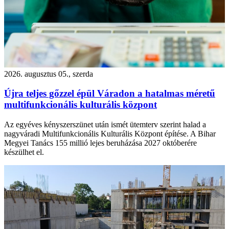
2026. augusztus 05., szerda
Újra teljes gőzzel épül Váradon a hatalmas méretű
multifunkcionális kulturális központ
Az egyéves kényszerszünet után ismét ütemterv szerint halad a
nagyváradi Multifunkcionális Kulturális Központ építése. A Bihar
Megyei Tanács 155 millió lejes beruházása 2027 októberére
készülhet el.