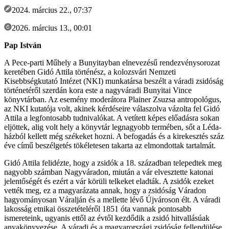
2024. március 22., 07:37
2026. március 13., 00:01
Pap István
A Pece-parti Műhely a Bunyitayban elnevezésű rendezvénysorozat
keretében Gidó Attila történész, a kolozsvári Nemzeti
Kisebbségkutató Intézet (NKI) munkatársa beszélt a váradi zsidóság
történetéről szerdán kora este a nagyváradi Bunyitai Vince
könyvtárban. Az esemény moderátora Plainer Zsuzsa antropológus,
az NKI kutatója volt, akinek kérdéseire válaszolva vázolta fel Gidó
Attila a legfontosabb tudnivalókat. A vetített képes előadásra sokan
eljöttek, alig volt hely a könyvtár legnagyobb termében, sőt a Léda-
házból kellett még székeket hozni. A befogadás és a kirekesztés száz
éve című beszélgetés tökéletesen takarta az elmondottak tartalmát.
Gidó Attila felidézte, hogy a zsidók a 18. században telepedtek meg
nagyobb számban Nagyváradon, miután a vár elvesztette katonai
jelentőségét és ezért a vár körüli telkeket eladták. A zsidók ezeket
vették meg, ez a magyarázata annak, hogy a zsidóság Váradon
hagyományosan Váralján és a mellette lévő Újvároson élt. A váradi
lakosság etnikai összetételéről 1851 óta vannak pontosabb
ismereteink, ugyanis ettől az évtől kezdődik a zsidó hitvallásúak
anyakönyvezése. A váradi és a magyarországi zsidóság fellendülése