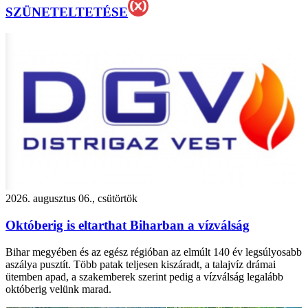
SZÜNETELTETÉSE
2026. augusztus 06., csütörtök
Októberig is eltarthat Biharban a vízválság
Bihar megyében és az egész régióban az elmúlt 140 év legsúlyosabb
aszálya pusztít. Több patak teljesen kiszáradt, a talajvíz drámai
ütemben apad, a szakemberek szerint pedig a vízválság legalább
októberig velünk marad.