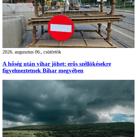
2026. augusztus 06., csütörtök
A hőség után vihar jöhet: erős széllökésekre
figyelmeztetnek Bihar megyében