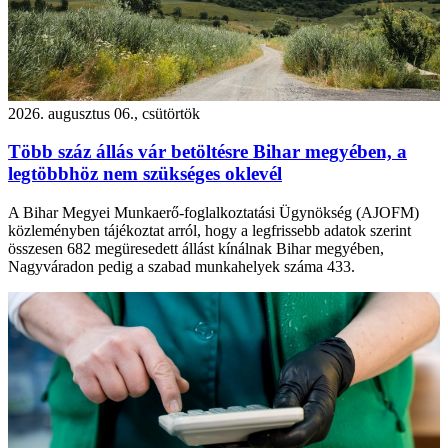
2026. augusztus 06., csütörtök
Több száz állás vár betöltésre Bihar megyében, a
legtöbbhöz nem szükséges oklevél
A Bihar Megyei Munkaerő-foglalkoztatási Ügynökség (AJOFM)
közleményben tájékoztat arról, hogy a legfrissebb adatok szerint
összesen 682 megüresedett állást kínálnak Bihar megyében,
Nagyváradon pedig a szabad munkahelyek száma 433.