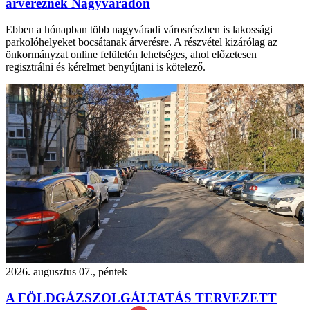
árvereznek Nagyváradon
Ebben a hónapban több nagyváradi városrészben is lakossági
parkolóhelyeket bocsátanak árverésre. A részvétel kizárólag az
önkormányzat online felületén lehetséges, ahol előzetesen
regisztrálni és kérelmet benyújtani is kötelező.
2026. augusztus 07., péntek
A FÖLDGÁZSZOLGÁLTATÁS TERVEZETT