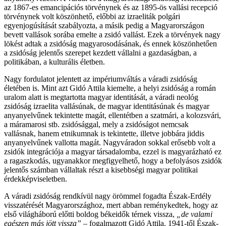
az 1867-es emancipációs törvénynek és az 1895-ös vallási recepció
törvénynek volt köszönhető, előbbi az izraeliták polgári
egyenjogúsítását szabályozta, a másik pedig a Magyarországon
bevett vallások sorába emelte a zsidó vallást. Ezek a törvények nagy
lökést adtak a zsidóság magyarosodásának, és ennek köszönhetően
a zsidóság jelentős szerepet kezdett vállalni a gazdaságban, a
politikában, a kulturális életben.
Nagy fordulatot jelentett az impériumváltás a váradi zsidóság
életében is. Mint azt Gidó Attila kiemelte, a helyi zsidóság a román
uralom alatt is megtartotta magyar identitását, a váradi neológ
zsidóság izraelita vallásúnak, de magyar identitásúnak és magyar
anyanyelvűnek tekintette magát, ellentétben a szatmári, a kolozsvári,
a máramarosi stb. zsidósággal, mely a zsidóságot nemcsak
vallásnak, hanem etnikumnak is tekintette, illetve jobbára jiddis
anyanyelvűnek vallotta magát. Nagyváradon sokkal erősebb volt a
zsidók integrációja a magyar társadalomba, ezzel is magyarázható ez
a ragaszkodás, ugyanakkor megfigyelhető, hogy a befolyásos zsidók
jelentős számban vállaltak részt a kisebbségi magyar politikai
érdekképviseletben.
A váradi zsidóság rendkívül nagy örömmel fogadta Észak-Erdély
visszatérését Magyarországhoz, mert abban reménykedtek, hogy az
első világháború előtti boldog békeidők térnek vissza,
„de valami
egészen más jött vissza”
– fogalmazott Gidó Attila. 1941-től Észak-