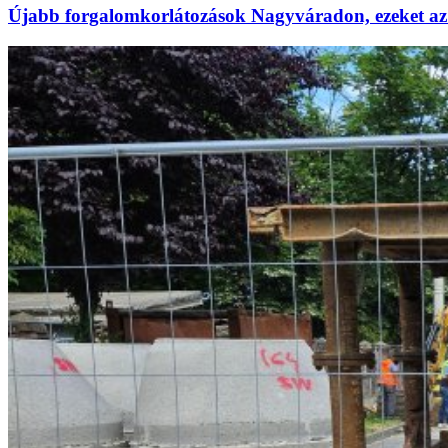
Újabb forgalomkorlátozások Nagyváradon, ezeket az 