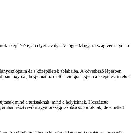
pánok telepítésére, amelyet tavaly a Virágos Magyarország versenyen a
llanyoszlopaira és a középületek ablakaiba. A következő lépésben
tulipánhagymát, hogy már az előtt is virágos legyen a település, mielőtt
yújtanak mind a turistáknak, mind a helyieknek. Hozzátette:
ogramban résztvevő magyarországi iskoláscsoportoknak, de emellett
ben. Az elmúlt években a község valamennyi utcáját csatornázták,