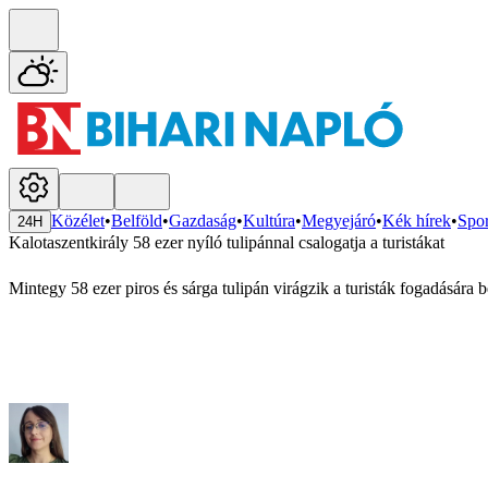
Közélet
•
Belföld
•
Gazdaság
•
Kultúra
•
Megyejáró
•
Kék hírek
•
Spor
24H
Kalotaszentkirály 58 ezer nyíló tulipánnal csalogatja a turistákat
Mintegy 58 ezer piros és sárga tulipán virágzik a turisták fogadásár