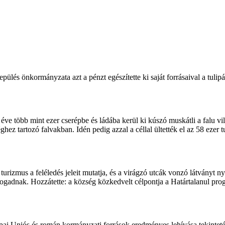
epülés önkormányzata azt a pénzt egészítette ki saját forrásaival a tuli
e több mint ezer cserépbe és ládába kerül ki kúszó muskátli a falu vi
ghez tartozó falvakban. Idén pedig azzal a céllal ültették el az 58 ezer 
urizmus a feléledés jeleit mutatja, és a virágzó utcák vonzó látványt n
fogadnak. Hozzátette: a község közkedvelt célpontja a Határtalanul pr
ai Uniós és román kormányzati források eredményes lehívása tekinteté