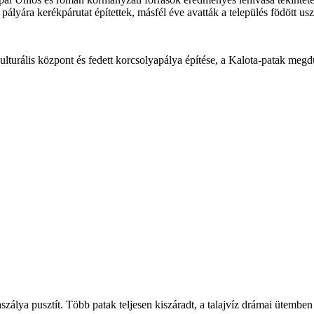
i pályára kerékpárutat építettek, másfél éve avatták a település födött usz
turális központ és fedett korcsolyapálya építése, a Kalota-patak megdu
álya pusztít. Több patak teljesen kiszáradt, a talajvíz drámai ütemben