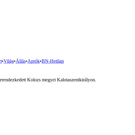
t
•
Világ
•
Állás
•
Aprók
•
BN-Hetilap
a berendezkedett Kolozs megyei Kalotaszentkirályon.