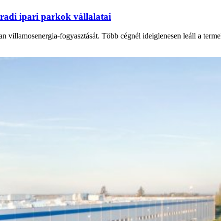
adi ipari parkok vállalatai
n villamosenergia-fogyasztását. Több cégnél ideiglenesen leáll a termel