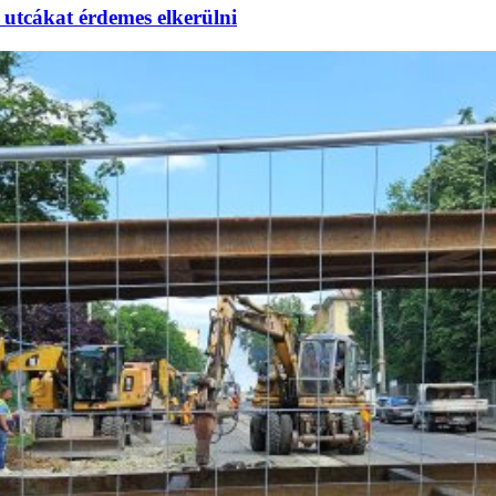
utcákat érdemes elkerülni