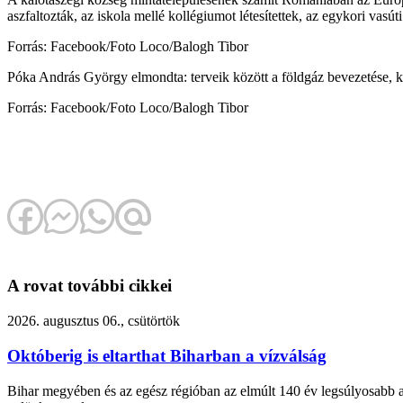
aszfaltozták, az iskola mellé kollégiumot létesítettek, az egykori vasút
Forrás: Facebook/Foto Loco/Balogh Tibor
Póka András György elmondta: terveik között a földgáz bevezetése, kul
Forrás: Facebook/Foto Loco/Balogh Tibor
A rovat további cikkei
2026. augusztus 06., csütörtök
Októberig is eltarthat Biharban a vízválság
Bihar megyében és az egész régióban az elmúlt 140 év legsúlyosabb asz