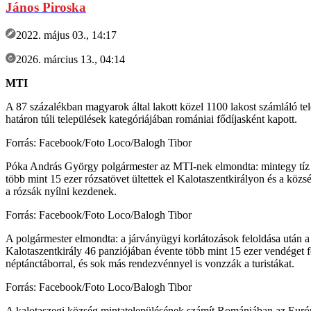
János Piroska
2022. május 03., 14:17
2026. március 13., 04:14
MTI
A 87 százalékban magyarok által lakott közel 1100 lakost számláló tel
határon túli települések kategóriájában romániai fődíjasként kapott.
Forrás: Facebook/Foto Loco/Balogh Tibor
Póka András György polgármester az MTI-nek elmondta: mintegy tíz év
több mint 15 ezer rózsatövet ültettek el Kalotaszentkirályon és a közsé
a rózsák nyílni kezdenek.
Forrás: Facebook/Foto Loco/Balogh Tibor
A polgármester elmondta: a járványügyi korlátozások feloldása után a t
Kalotaszentkirály 46 panziójában évente több mint 15 ezer vendéget 
néptánctáborral, és sok más rendezvénnyel is vonzzák a turistákat.
Forrás: Facebook/Foto Loco/Balogh Tibor
A kalotaszegi község mintatelepülésének számít Romániában az Európ