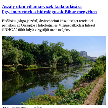
Aszály után villámárvizek kialakulására
figyelmeztetnek a hidrológusok Bihar megyében
Elsőfokú (sárga jelzésű) árvízvédelmi készültséget rendelt el
pénteken az Országos Hidrológiai és Vízgazdálkodási Intézet
(INHGA) több folyó vízgyűjtő medencéjére.