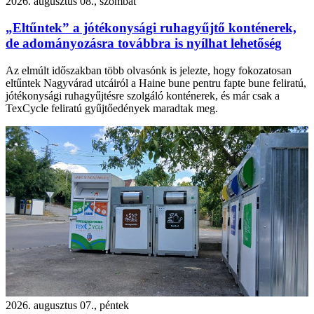
2026. augusztus 08., szombat
„Eltűntek” a jótékonysági ruhagyűjtő konténerek,
de adományozásra továbbra is nyílhat lehetőség
Az elmúlt időszakban több olvasónk is jelezte, hogy fokozatosan
eltűntek Nagyvárad utcáiról a Haine bune pentru fapte bune feliratú,
jótékonysági ruhagyűjtésre szolgáló konténerek, és már csak a
TexCycle feliratú gyűjtőedények maradtak meg.
2026. augusztus 07., péntek