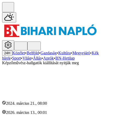
Közélet
•
Belföld
•
Gazdaság
•
Kultúra
•
Megyejáró
•
Kék
24H
hírek
•
Sport
•
Világ
•
Állás
•
Aprók
•
BN-Hetilap
Képzőművész-hallgatók kiállítását nyitják meg
2024. március 21., 08:00
2026. március 13., 00:01