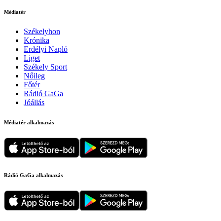
Médiatér
Székelyhon
Krónika
Erdélyi Napló
Liget
Székely Sport
Nőileg
Főtér
Rádió GaGa
Jóállás
Médiatér alkalmazás
Rádió GaGa alkalmazás