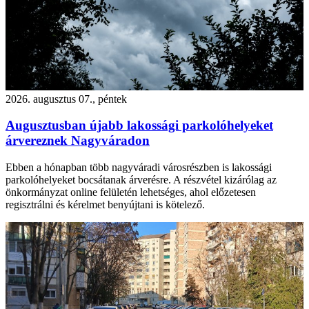
2026. augusztus 07., péntek
Augusztusban újabb lakossági parkolóhelyeket
árvereznek Nagyváradon
Ebben a hónapban több nagyváradi városrészben is lakossági
parkolóhelyeket bocsátanak árverésre. A részvétel kizárólag az
önkormányzat online felületén lehetséges, ahol előzetesen
regisztrálni és kérelmet benyújtani is kötelező.