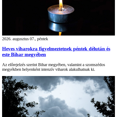
2026. augusztus 07., péntek
Heves viharokra figyelmeztetnek péntek délután és
este Bihar megyében
Az előrejelzés szerint Bihar megyében, valamint a szomszédos
megyékben helyenként intenzív viharok alakulhatnak ki.