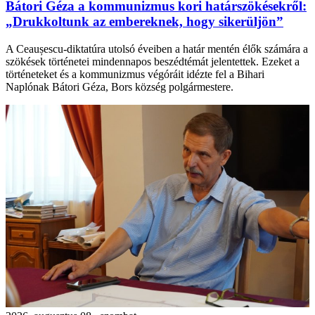
Bátori Géza a kommunizmus kori határszökésekről:
„Drukkoltunk az embereknek, hogy sikerüljön”
A Ceaușescu-diktatúra utolsó éveiben a határ mentén élők számára a
szökések történetei mindennapos beszédtémát jelentettek. Ezeket a
történeteket és a kommunizmus végóráit idézte fel a Bihari
Naplónak Bátori Géza, Bors község polgármestere.