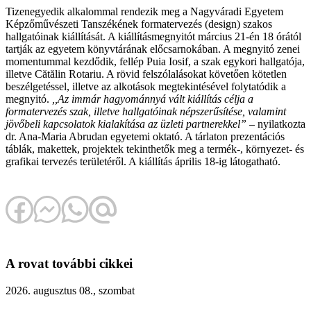
Tizenegyedik alkalommal rendezik meg a Nagyváradi Egyetem
Képzőművészeti Tanszékének formatervezés (design) szakos
hallgatóinak kiállítását. A kiállításmegnyitót március 21-én 18 órától
tartják az egyetem könyvtárának előcsarnokában. A megnyitó zenei
momentummal kezdődik, fellép Puia Iosif, a szak egykori hallgatója,
illetve Cătălin Rotariu. A rövid felszólalásokat követően kötetlen
beszélgetéssel, illetve az alkotások megtekintésével folytatódik a
megnyitó.
,,Az immár hagyománnyá vált kiállítás célja a
formatervezés szak, illetve hallgatóinak népszerűsítése, valamint
jövőbeli kapcsolatok kialakítása az üzleti partnerekkel”
– nyilatkozta
dr. Ana-Maria Abrudan egyetemi oktató. A tárlaton prezentációs
táblák, makettek, projektek tekinthetők meg a termék-, környezet- és
grafikai tervezés területéről. A kiállítás április 18-ig látogatható.
A rovat további cikkei
2026. augusztus 08., szombat