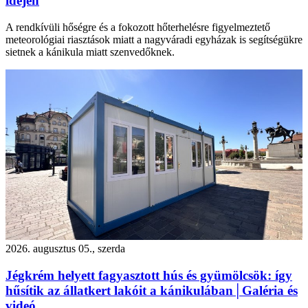
idején
A rendkívüli hőségre és a fokozott hőterhelésre figyelmeztető
meteorológiai riasztások miatt a nagyváradi egyházak is segítségükre
sietnek a kánikula miatt szenvedőknek.
2026. augusztus 05., szerda
Jégkrém helyett fagyasztott hús és gyümölcsök: így
hűsítik az állatkert lakóit a kánikulában│Galéria és
videó