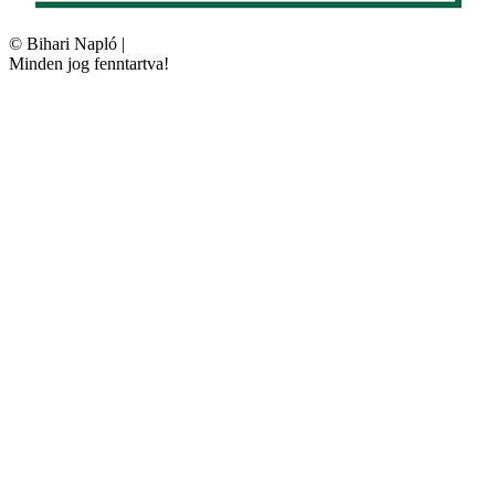
©
Bihari Napló
|
Minden jog fenntartva!