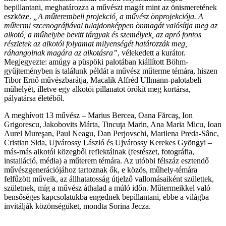
bepillantani, meghatározza a művészt magát mint az önismeretének
eszköze.
„A műterembeli projekció, a művész önprojekciója. A
műtermi szcenográfiával tulajdonképpen önmagát valósítja meg az
alkotó, a műhelybe bevitt tárgyak és személyek, az apró fontos
részletek az alkotói folyamat milyenségét határozzák meg,
ráhangolnak magára az alkotásra”
, vélekedett a kurátor.
Megjegyezte: amúgy a püspöki palotában kiállított Böhm-
gyűjteményben is találunk példát a művész műterme témára, hiszen
Tibor Ernő művészbarátja, Macalik Alfréd Ullmann-palotabeli
műhelyét, illetve egy alkotói pillanatot örökít meg kortársa,
pályatársa életéből.
A meghívott 13 művész – Marius Bercea, Oana Fărcaş, Ion
Grigorescu, Jakobovits Márta, Tincuţa Marin, Ana Maria Micu, Ioan
Aurel Mureşan, Paul Neagu, Dan Perjovschi, Marilena Preda-Sânc,
Cristian Sida, Ujvárossy László és Ujvárossy Kerekes Gyöngyi –
más-más alkotói közegből reflektálnak (festészet, fotográfia,
installáció, média) a műterem témára. Az utóbbi félszáz esztendő
művészgenerációjához tartoznak ők, e közös, műhely-témára
felfűzött műveik, az állhatatosság útjelző vallomásaiként születtek,
születnek, míg a művész áthalad a múló időn. Műtermeikkel való
bensőséges kapcsolatukba engednek bepillantani, ebbe a világba
invitálják közönségüket, mondta Sorina Jecza.