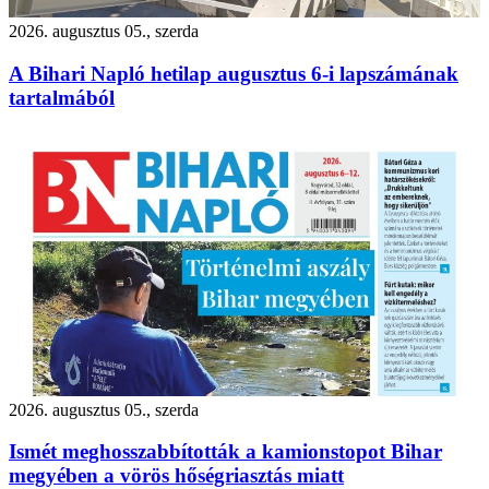
2026. augusztus 05., szerda
A Bihari Napló hetilap augusztus 6-i lapszámának
tartalmából
2026. augusztus 05., szerda
Ismét meghosszabbították a kamionstopot Bihar
megyében a vörös hőségriasztás miatt