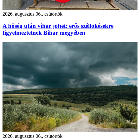
2026. augusztus 06., csütörtök
A hőség után vihar jöhet: erős széllökésekre
figyelmeztetnek Bihar megyében
2026. augusztus 06., csütörtök