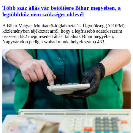
Több száz állás vár betöltésre Bihar megyében, a
legtöbbhöz nem szükséges oklevél
A Bihar Megyei Munkaerő-foglalkoztatási Ügynökség (AJOFM)
közleményben tájékoztat arról, hogy a legfrissebb adatok szerint
összesen 682 megüresedett állást kínálnak Bihar megyében,
Nagyváradon pedig a szabad munkahelyek száma 433.