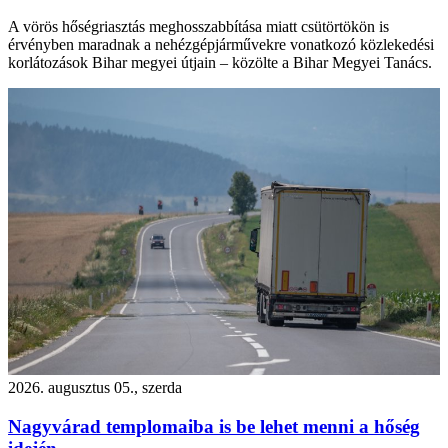
A vörös hőségriasztás meghosszabbítása miatt csütörtökön is
érvényben maradnak a nehézgépjárművekre vonatkozó közlekedési
korlátozások Bihar megyei útjain – közölte a Bihar Megyei Tanács.
2026. augusztus 05., szerda
Nagyvárad templomaiba is be lehet menni a hőség