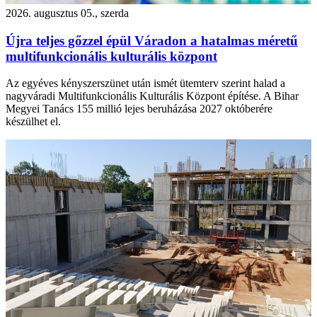
2026. augusztus 05., szerda
Újra teljes gőzzel épül Váradon a hatalmas méretű
multifunkcionális kulturális központ
Az egyéves kényszerszünet után ismét ütemterv szerint halad a
nagyváradi Multifunkcionális Kulturális Központ építése. A Bihar
Megyei Tanács 155 millió lejes beruházása 2027 októberére
készülhet el.