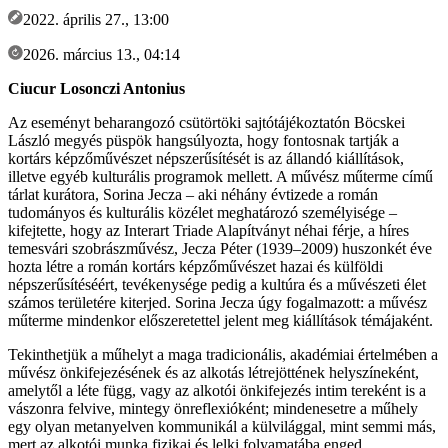
2022. április 27., 13:00
2026. március 13., 04:14
Ciucur Losonczi Antonius
Az eseményt beharangozó csütörtöki sajtótájékoztatón Böcskei
László megyés püspök hangsúlyozta, hogy fontosnak tartják a
kortárs képzőművészet népszerűsítését is az állandó kiállítások,
illetve egyéb kulturális programok mellett. A művész műterme című
tárlat kurátora, Sorina Jecza – aki néhány évtizede a román
tudományos és kulturális közélet meghatározó személyisége –
kifejtette, hogy az Interart Triade Alapítványt néhai férje, a híres
temesvári szobrászművész, Jecza Péter (1939–2009) huszonkét éve
hozta létre a román kortárs képzőművészet hazai és külföldi
népszerűsítéséért, tevékenysége pedig a kultúra és a művészeti élet
számos területére kiterjed. Sorina Jecza úgy fogalmazott: a művész
műterme mindenkor előszeretettel jelent meg kiállítások témájaként.
Tekinthetjük a műhelyt a maga tradicionális, akadémiai értelmében a
művész önkifejezésének és az alkotás létrejöttének helyszíneként,
amelytől a léte függ, vagy az alkotói önkifejezés intim tereként is a
vászonra felvive, mintegy önreflexióként; mindenesetre a műhely
egy olyan metanyelven kommunikál a külvilággal, mint semmi más,
mert az alkotói munka fizikai és lelki folyamatába enged