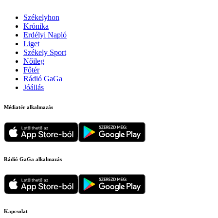
Székelyhon
Krónika
Erdélyi Napló
Liget
Székely Sport
Nőileg
Főtér
Rádió GaGa
Jóállás
Médiatér alkalmazás
Rádió GaGa alkalmazás
Kapcsolat