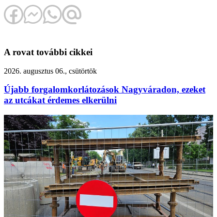
A rovat további cikkei
2026. augusztus 06., csütörtök
Újabb forgalomkorlátozások Nagyváradon, ezeket
az utcákat érdemes elkerülni