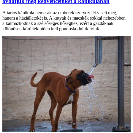
óvhatjuk meg kedvenceinket a kánikulában
A tartós kánikula nemcsak az emberek szervezetét viseli meg,
hanem a háziállatokét is. A kutyák és macskák sokkal nehezebben
alkalmazkodnak a szélsőséges hőséghez, ezért a gazdáknak
különösen körültekintően kell gondoskodniuk róluk.