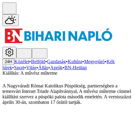
Közélet
•
Belföld
•
Gazdaság
•
Kultúra
•
Megyejáró
•
Kék
24H
hírek
•
Sport
•
Világ
•
Állás
•
Aprók
•
BN-Hetilap
Kiállítás: A művész műterme
A Nagyváradi Római Katolikus Püspökség, partnerségben a
temesvári Interart Triade Alapítvánnyal, A művész műterme címmel
kiállítást szervez a püspöki palota második emeletén. A vernisszázst
április 30-án, szombaton 17 órától tartják.