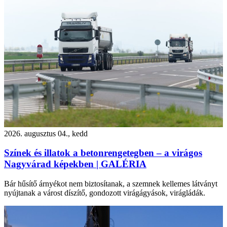
2026. augusztus 04., kedd
Színek és illatok a betonrengetegben – a virágos
Nagyvárad képekben | GALÉRIA
Bár hűsítő árnyékot nem biztosítanak, a szemnek kellemes látványt
nyújtanak a várost díszítő, gondozott virágágyások, virágládák.