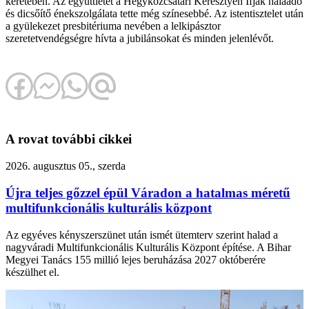
keretében. Az együttlétet a Hegyközcsatári Keresztyén Ifjak hálaadó
és dicsőítő énekszolgálata tette még színesebbé. Az istentisztelet után
a gyülekezet presbitériuma nevében a lelkipásztor
szeretetvendégségre hívta a jubilánsokat és minden jelenlévőt.
A rovat további cikkei
2026. augusztus 05., szerda
Újra teljes gőzzel épül Váradon a hatalmas méretű
multifunkcionális kulturális központ
Az egyéves kényszerszünet után ismét ütemterv szerint halad a
nagyváradi Multifunkcionális Kulturális Központ építése. A Bihar
Megyei Tanács 155 millió lejes beruházása 2027 októberére
készülhet el.