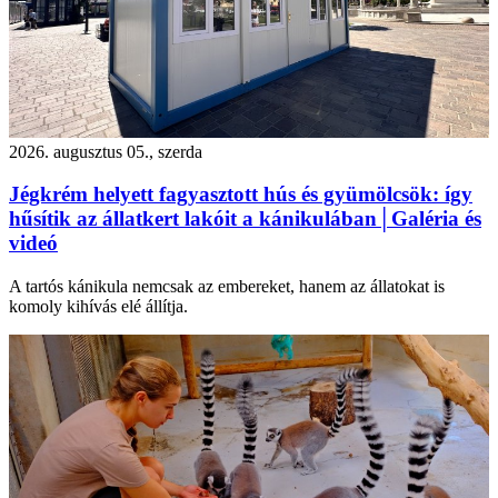
2026. augusztus 05., szerda
Jégkrém helyett fagyasztott hús és gyümölcsök: így
hűsítik az állatkert lakóit a kánikulában│Galéria és
videó
A tartós kánikula nemcsak az embereket, hanem az állatokat is
komoly kihívás elé állítja.