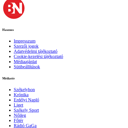
Hasznos
Impresszum
Szerzői jogok
Adatvédelmi tájékoztató
Cookie-kezelési tájékoztató
Médiaajánlat
Sütibeállítások
Médiatér
Székelyhon
Krónika
Erdélyi Napló
Liget
Székely Sport
Nőileg
Főtér
Rádió GaGa