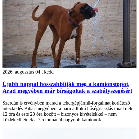
2026. augusztus 04., kedd
Újabb nappal hosszabbítják meg a kamionstopot,
Arad megyében már bírságoltak a szabályszegésért
Szerdán is érvényben marad a tehergépjármű-forgalmat korlátozó
intézkedés Bihar megyében: a harmadfokú hőségriasztás miatt déli
12 óra és este 20 óra között – bizonyos kivételekkel – nem
közlekedhetnek a 7,5 tonnánál nagyobb kamionok.