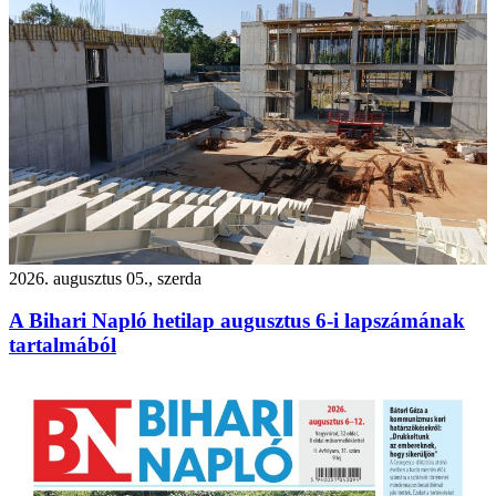
2026. augusztus 05., szerda
A Bihari Napló hetilap augusztus 6-i lapszámának
tartalmából