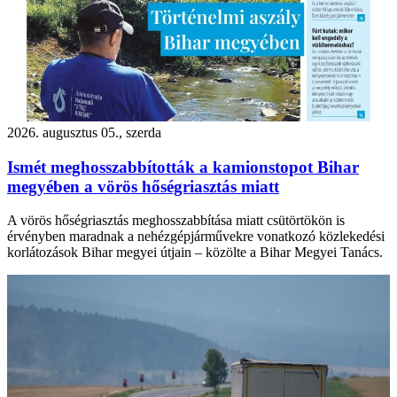
2026. augusztus 05., szerda
Ismét meghosszabbították a kamionstopot Bihar
megyében a vörös hőségriasztás miatt
A vörös hőségriasztás meghosszabbítása miatt csütörtökön is
érvényben maradnak a nehézgépjárművekre vonatkozó közlekedési
korlátozások Bihar megyei útjain – közölte a Bihar Megyei Tanács.