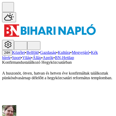
Közélet
•
Belföld
•
Gazdaság
•
Kultúra
•
Megyejáró
•
Kék
24H
hírek
•
Sport
•
Világ
•
Állás
•
Aprók
•
BN-Hetilap
Konfirmandustalálkozó Hegyközcsatárban
A huszonöt, ötven, hatvan és hetven éve konfirmáltak találkoztak
pünkösdvasárnap délelőtt a hegyközcsatári református templomban.