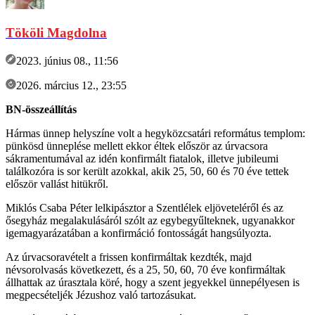
Tököli Magdolna
2023. június 08., 11:56
2026. március 12., 23:55
BN-összeállítás
Hármas ünnep helyszíne volt a hegyközcsatári református templom:
pünkösd ünneplése mellett ekkor éltek először az úrvacsora
sákramentumával az idén konfirmált fiatalok, illetve jubileumi
találkozóra is sor került azokkal, akik 25, 50, 60 és 70 éve tettek
először vallást hitükről.
Miklós Csaba Péter lelkipásztor a Szentlélek eljöveteléről és az
ősegyház megalakulásáról szólt az egybegyűlteknek, ugyanakkor
igemagyarázatában a konfirmáció fontosságát hangsúlyozta.
Az úrvacsoravételt a frissen konfirmáltak kezdték, majd
névsorolvasás következett, és a 25, 50, 60, 70 éve konfirmáltak
állhattak az úrasztala köré, hogy a szent jegyekkel ünnepélyesen is
megpecsételjék Jézushoz való tartozásukat.