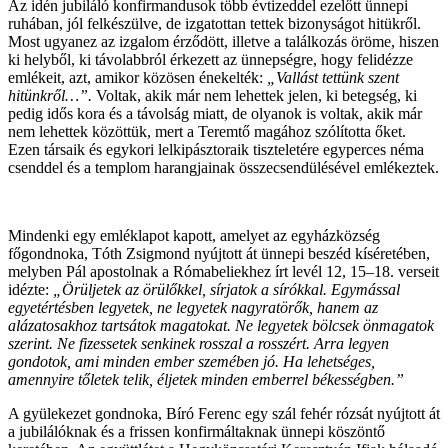
Az idén jubiláló konfirmandusok több évtizeddel ezelőtt ünnepi
ruhában, jól felkészülve, de izgatottan tettek bizonyságot hitükről.
Most ugyanez az izgalom érződött, illetve a találkozás öröme, hiszen
ki helyből, ki távolabbról érkezett az ünnepségre, hogy felidézze
emlékeit, azt, amikor közösen énekelték:
„Vallást tettünk szent
hitünkről…”.
Voltak, akik már nem lehettek jelen, ki betegség, ki
pedig idős kora és a távolság miatt, de olyanok is voltak, akik már
nem lehettek közöttük, mert a Teremtő magához szólította őket.
Ezen társaik és egykori lelkipásztoraik tiszteletére egyperces néma
csenddel és a templom harangjainak összecsendülésével emlékeztek.
Mindenki egy emléklapot kapott, amelyet az egyházközség
főgondnoka, Tóth Zsigmond nyújtott át ünnepi beszéd kíséretében,
melyben Pál apostolnak a Rómabeliekhez írt levél 12, 15–18. verseit
idézte:
„Örüljetek az örülőkkel, sírjatok a sírókkal. Egymással
egyetértésben legyetek, ne legyetek nagyratörők, hanem az
alázatosakhoz tartsátok magatokat. Ne legyetek bölcsek önmagatok
szerint. Ne fizessetek senkinek rosszal a rosszért. Arra legyen
gondotok, ami minden ember szemében jó. Ha lehetséges,
amennyire tőletek telik, éljetek minden emberrel békességben.”
A gyülekezet gondnoka, Bíró Ferenc egy szál fehér rózsát nyújtott át
a jubilálóknak és a frissen konfirmáltaknak ünnepi köszöntő