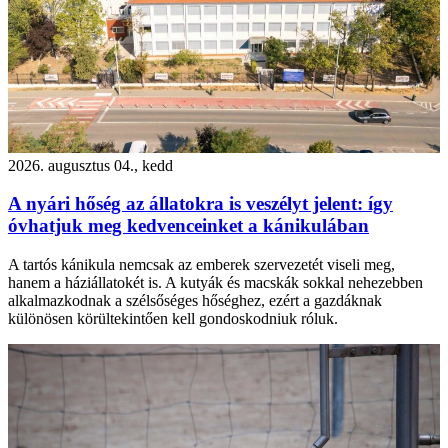
2026. augusztus 04., kedd
A nyári hőség az állatokra is veszélyt jelent: így
óvhatjuk meg kedvenceinket a kánikulában
A tartós kánikula nemcsak az emberek szervezetét viseli meg,
hanem a háziállatokét is. A kutyák és macskák sokkal nehezebben
alkalmazkodnak a szélsőséges hőséghez, ezért a gazdáknak
különösen körültekintően kell gondoskodniuk róluk.