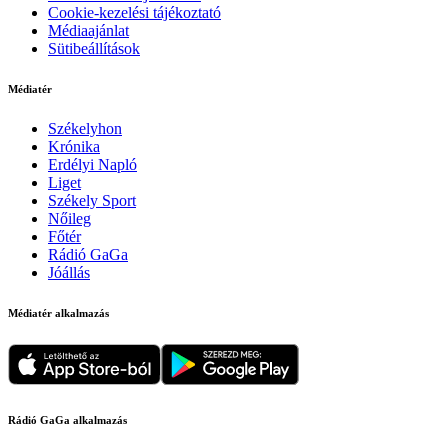
Cookie-kezelési tájékoztató
Médiaajánlat
Sütibeállítások
Médiatér
Székelyhon
Krónika
Erdélyi Napló
Liget
Székely Sport
Nőileg
Főtér
Rádió GaGa
Jóállás
Médiatér alkalmazás
Rádió GaGa alkalmazás