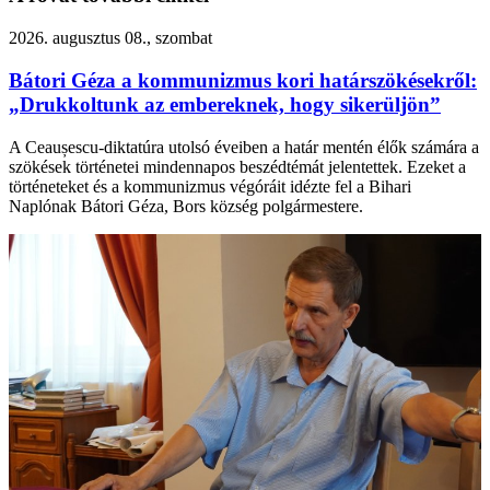
2026. augusztus 08., szombat
Bátori Géza a kommunizmus kori határszökésekről:
„Drukkoltunk az embereknek, hogy sikerüljön”
A Ceaușescu-diktatúra utolsó éveiben a határ mentén élők számára a
szökések történetei mindennapos beszédtémát jelentettek. Ezeket a
történeteket és a kommunizmus végóráit idézte fel a Bihari
Naplónak Bátori Géza, Bors község polgármestere.