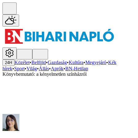
Közélet
•
Belföld
•
Gazdaság
•
Kultúra
•
Megyejáró
•
Kék
24H
hírek
•
Sport
•
Világ
•
Állás
•
Aprók
•
BN-Hetilap
Könyvbemutató: a kényelmetlen színházról