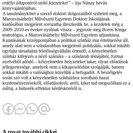
erdélyi állapotáról szóló fejezeteket”
– írja Nánay István
könyvajánlójában.
A tanulmánykötet a szerző doktori dolgozatából született meg, a
Marosvásárhelyi Művészeti Egyetem Doktori Iskolájának
kiadásában megjelent sorozatba illeszkedik be, a kezdetek még a
2009–2010-es évekre nyúlnak vissza – jegyezte meg Boros Kinga
teatrológus, a Marosvásárhelyi Művészeti Egyetem adjunktusa.
Kutatásának középpontjában a politikai színház mai értelmezése áll,
amely alatt nem a színdarabban megjelenő politizálás, sokkal inkább
egyfajta társadalmi felelősségvállalás értendő, a kényelmetlen
színház kifejezés a néző számára – a színdarab témájából, formai
nyelvéből adódó – kényelmetlen helyzeteket takar, olyan előadások
jellegzetessége, amelyek nem a kikapcsolódást szolgálják, hanem
sokkal inkább a valósághoz közelítik a befogadót. A beszélgetés
során szó volt a kényelmetlen színházhoz sorolható hazai
kezdeményezésekről, előadásokról, arról, kiket tud megszólítani ez a
műfaj, a buborék-effektus kérdésköréről is.
A rovat további cikkei