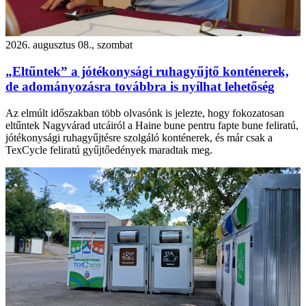
2026. augusztus 08., szombat
„Eltűntek” a jótékonysági ruhagyűjtő konténerek,
de adományozásra továbbra is nyílhat lehetőség
Az elmúlt időszakban több olvasónk is jelezte, hogy fokozatosan
eltűntek Nagyvárad utcáiról a Haine bune pentru fapte bune feliratú,
jótékonysági ruhagyűjtésre szolgáló konténerek, és már csak a
TexCycle feliratú gyűjtőedények maradtak meg.