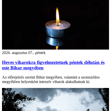
2026. augusztus 07., péntek
Heves viharokra figyelmeztetnek péntek délután és
este Bihar megyében
Az előrejelzés szerint Bihar megyében, valamint a szomszédos
megyékben helyenként intenzív viharok alakulhatnak ki.