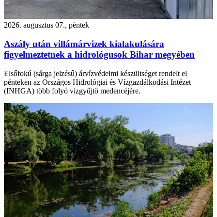
2026. augusztus 07., péntek
Aszály után villámárvizek kialakulására
figyelmeztetnek a hidrológusok Bihar megyében
Elsőfokú (sárga jelzésű) árvízvédelmi készültséget rendelt el
pénteken az Országos Hidrológiai és Vízgazdálkodási Intézet
(INHGA) több folyó vízgyűjtő medencéjére.