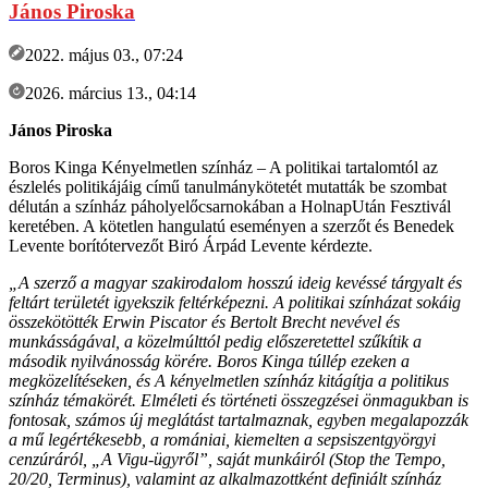
János Piroska
2022. május 03., 07:24
2026. március 13., 04:14
János Piroska
Boros Kinga Kényelmetlen színház – A politikai tartalomtól az
észlelés politikájáig című tanulmánykötetét mutatták be szombat
délután a színház páholyelőcsarnokában a HolnapUtán Fesztivál
keretében. A kötetlen hangulatú eseményen a szerzőt és Benedek
Levente borítótervezőt Biró Árpád Levente kérdezte.
„A szerző a magyar szakirodalom hosszú ideig kevéssé tárgyalt és
feltárt területét igyekszik feltérképezni. A politikai színházat sokáig
összekötötték Erwin Piscator és Bertolt Brecht nevével és
munkásságával, a közelmúlttól pedig előszeretettel szűkítik a
második nyilvánosság körére. Boros Kinga túllép ezeken a
megközelítéseken, és A kényelmetlen színház kitágítja a politikus
színház témakörét. Elméleti és történeti összegzései önmagukban is
fontosak, számos új meglátást tartalmaznak, egyben megalapozzák
a mű legértékesebb, a romániai, kiemelten a sepsiszentgyörgyi
cenzúráról, „A Vigu-ügyről”, saját munkáiról (Stop the Tempo,
20/20, Terminus), valamint az alkalmazottként definiált színház