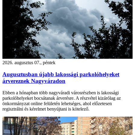
2026. augusztus 07., péntek
Augusztusban újabb lakossági parkolóhelyeket
árvereznek Nagyváradon
Ebben a hónapban több nagyváradi városrészben is lakossági
parkolóhelyeket bocsátanak árverésre. A részvétel kizárólag az
önkormányzat online felületén lehetséges, ahol előzetesen
regisztrálni és kérelmet benyújtani is kötelező.