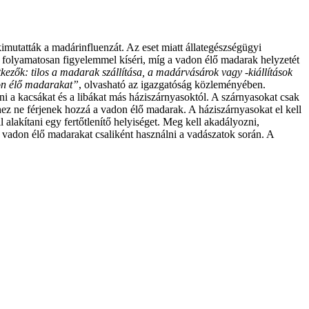
mutatták a madárinfluenzát. Az eset miatt állategészségügyi
 folyamatosan figyelemmel kíséri, míg a vadon élő madarak helyzetét
tkezők: tilos a madarak szállítása, a madárvásárok vagy -kiállítások
don élő madarakat”
, olvasható az igazgatóság közleményében.
i a kacsákat és a libákat más háziszárnyasoktól. A szárnyasokat csak
zéhez ne férjenek hozzá a vadon élő madarak. A háziszárnyasokat el kell
l alakítani egy fertőtlenítő helyiséget. Meg kell akadályozni,
a vadon élő madarakat csaliként használni a vadászatok során. A