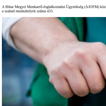
A Bihar Megyei Munkaerő-foglalkoztatási Ügynökség (AJOFM) közlemé
a szabad munkahelyek száma 433.