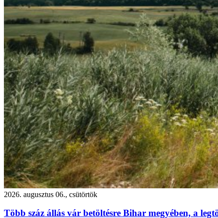
2026. augusztus 06., csütörtök
Több száz állás vár betöltésre Bihar megyében, a leg