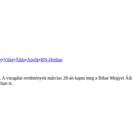
t
•
Világ
•
Állás
•
Aprók
•
BN-Hetilap
. A vizsgálat eredményeit március 28-án kapta meg a Bihar Megyei Ál
kban is.