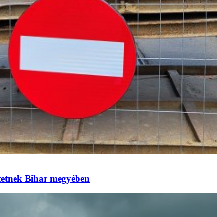
eztetnek Bihar megyében