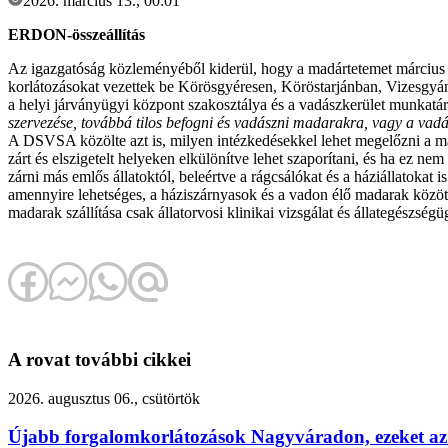
2026. március 13., 00:01
ERDON-összeállítás
Az igazgatóság közleményéből kiderül, hogy a madártetemet március 23
korlátozásokat vezettek be Körösgyéresen, Köröstarjánban, Vizesgyán
a helyi járványügyi központ szakosztálya és a vadászkerület munkatár
szervezése, továbbá tilos befogni és vadászni madarakra, vagy a vad
A DSVSA közölte azt is, milyen intézkedésekkel lehet megelőzni a mad
zárt és elszigetelt helyeken elkülönítve lehet szaporítani, és ha ez n
zárni más emlős állatoktól, beleértve a rágcsálókat és a háziállatokat i
amennyire lehetséges, a háziszárnyasok és a vadon élő madarak között
madarak szállítása csak állatorvosi klinikai vizsgálat és állategészségü
A rovat további cikkei
2026. augusztus 06., csütörtök
Újabb forgalomkorlátozások Nagyváradon, ezeket az 