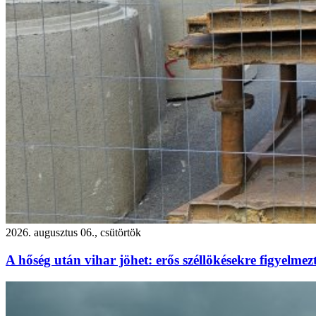
2026. augusztus 06., csütörtök
A hőség után vihar jöhet: erős széllökésekre figyelm