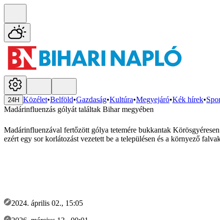
Közélet
•
Belföld
•
Gazdaság
•
Kultúra
•
Megyejáró
•
Kék hírek
•
Spor
24H
Madárinfluenzás gólyát találtak Bihar megyében
Madárinfluenzával fertőzött gólya tetemére bukkantak Körösgyéresen
ezért egy sor korlátozást vezetett be a településen és a környező falva
2024. április 02., 15:05