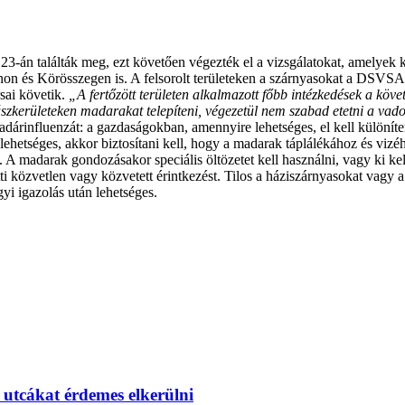
-án találták meg, ezt követően végezték el a vizsgálatokat, amelyek ki
on és Körösszegen is. A felsorolt területeken a szárnyasokat a DSVSA
sai követik.
„A fertőzött területen alkalmazott főbb intézkedések a köve
ászkerületeken madarakat telepíteni, végezetül nem szabad etetni a va
árinfluenzát: a gazdaságokban, amennyire lehetséges, el kell különíten
em lehetséges, akkor biztosítani kell, hogy a madarak táplálékához és vi
s. A madarak gondozásakor speciális öltözetet kell használni, vagy ki kel
i közvetlen vagy közvetett érintkezést. Tilos a háziszárnyasokat vagy 
gyi igazolás után lehetséges.
utcákat érdemes elkerülni