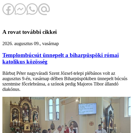
A rovat további cikkei
2026. augusztus 09., vasárnap
Templombúcsút ünnepelt a biharpüspöki római
katolikus közösség
Bărbuț Péter nagyváradi Szent József-telepi plébános volt az
augusztus 9-én, vasárnap délben Biharpüspökiben ünnepelt búcsús
szentmise főcelebránsa, a szónok pedig Majoros Tibor állandó
diakónus.