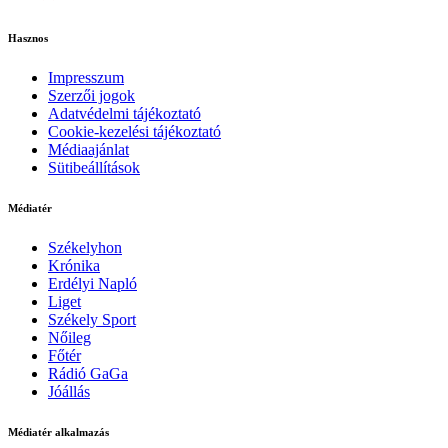
Hasznos
Impresszum
Szerzői jogok
Adatvédelmi tájékoztató
Cookie-kezelési tájékoztató
Médiaajánlat
Sütibeállítások
Médiatér
Székelyhon
Krónika
Erdélyi Napló
Liget
Székely Sport
Nőileg
Főtér
Rádió GaGa
Jóállás
Médiatér alkalmazás