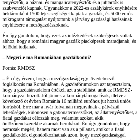
tenyésztők, a báznai- és mangalicatenyésztők és a juhtartók is
szubvenciót kapnak. Ugyanakkor a 2022-es aszálykárok enyhítésére
hektáronként 1500 lejes segítséget kaptak a gazdák, és 5000 eurós
mikrogrant-támogatást nyújtottunk a járvány gazdasági hatásainak
enyhítésére a mezőgazdászoknak.
Én úgy gondolom, hogy ezek az intézkedések szükségesek voltak
ahhoz, hogy a romániai magyar gazdák piacképesek maradjanak, és
fejlődni tudjanak.
– Megéri-e ma Romániában gazdálkodni?
Forrás: RMDSZ
– Én úgy érzem, hogy a mezőgazdaság egy jövedelmező
foglalkozás ma Romániában. A gazdafórumokon azt tapasztalom,
hogy a gazdatársadalom értékeli azt a stabilitást, amit az RMDSZ-
kormányzat hozott. Jól jönnek a kormánytámogatások, illetve a
következő öt évben Románia 16 milliárd euróhoz jut hozzá uniós
forrásból. Erre már a nyár folyamán megnyílnak a pályázati
lehetőségek, különösen a gabonatermesztőket, az állattenyésztőket, a
fiatal gazdákat célozzák meg, valamint azokat, akik
öntözőrendszerekbe akarnak beruházni. Én úgy gondolom, hogy
nemcsak megéri, hanem most van az a pillanat, amikor a fiatal
gazdálkodók elgondolkozhatnak azon, hogy mezőgazdasággal