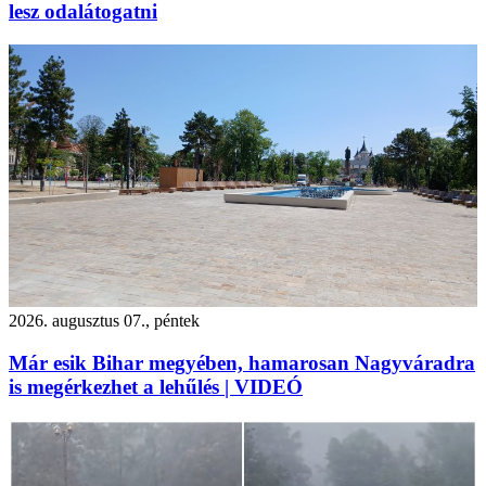
lesz odalátogatni
2026. augusztus 07., péntek
Már esik Bihar megyében, hamarosan Nagyváradra
is megérkezhet a lehűlés | VIDEÓ