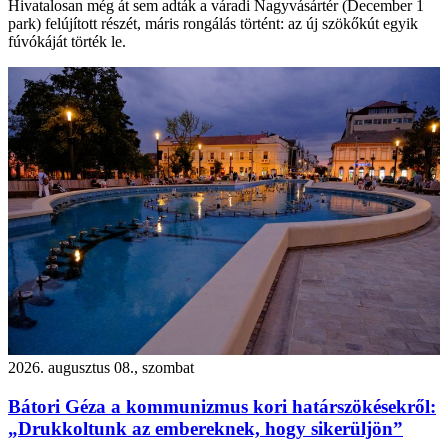
Hivatalosan még át sem adták a váradi Nagyvásártér (December 1
park) felújított részét, máris rongálás történt: az új szökőkút egyik
fúvókáját törték le.
2026. augusztus 08., szombat
Bátori Géza a kommunizmus kori határszökésekről:
„Drukkoltunk az embereknek, hogy sikerüljön”