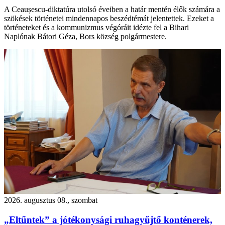
A Ceaușescu-diktatúra utolsó éveiben a határ mentén élők számára a
szökések történetei mindennapos beszédtémát jelentettek. Ezeket a
történeteket és a kommunizmus végóráit idézte fel a Bihari
Naplónak Bátori Géza, Bors község polgármestere.
2026. augusztus 08., szombat
„Eltűntek” a jótékonysági ruhagyűjtő konténerek,