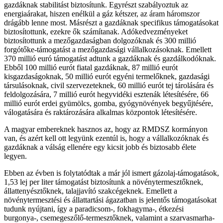
gazdáknak stabilitást biztosítunk. Egyrészt szabályoztuk az
energiaárakat, hiszen enélkül a gáz kétszer, az áram háromszor
drágább lenne most. Másrészt a gazdáknak specifikus támogatásokat
biztosítottunk, ezekre ők számítanak. Adókedvezményeket
biztosítottunk a mezőgazdaságban dolgozóknak és 300 millió
forgótőke-támogatást a mezőgazdasági vállalkozásoknak. Emellett
370 millió euró támogatást adtunk a gazdáknak és gazdálkodóknak.
Ebből 100 millió eurót fiatal gazdáknak, 87 millió eurót
kisgazdaságoknak, 50 millió eurót egyéni termelőknek, gazdasági
társulásoknak, civil szervezeteknek, 60 millió eurót tej tárolására és
feldolgozására, 7 millió eurót hegyvidéki esztenák létesítésére, 66
millió eurót erdei gyümölcs, gomba, gyógynövények begyűjtésére,
válogatására és raktározására alkalmas központok létesítésére.
A magyar embereknek hasznos az, hogy az RMDSZ kormányon
van, és azért kell ott legyünk ezentúl is, hogy a vállalkozóknak és
gazdáknak a válság ellenére egy kicsit jobb és biztosabb élete
legyen.
Ebben az évben is folytatódtak a már jól ismert gázolaj-támogatások,
1,53 lej per liter támogatást biztosítunk a növénytermesztőknek,
állattenyésztőknek, talajjavító szakcégeknek. Emellett a
növénytermesztési és állattartási ágazatban is jelentős támogatásokat
tudunk nyújtani, így a paradicsom-, fokhagyma-, étkezési
burgonya-, csemegeszőlő-termesztőknek, valamint a szarvasmarha-