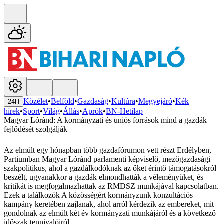
Közélet
•
Belföld
•
Gazdaság
•
Kultúra
•
Megyejáró
•
Kék
24H
hírek
•
Sport
•
Világ
•
Állás
•
Aprók
•
BN-Hetilap
Magyar Lóránd: A kormányzati és uniós források mind a gazdák
fejlődését szolgálják
Az elmúlt egy hónapban több gazdafórumon vett részt Erdélyben,
Partiumban Magyar Lóránd parlamenti képviselő, mezőgazdasági
szakpolitikus, ahol a gazdálkodóknak az őket érintő támogatásokról
beszélt, ugyanakkor a gazdák elmondhatták a véleményüket, és
kritikát is megfogalmazhattak az RMDSZ munkájával kapcsolatban.
Ezek a találkozók A közösségért kormányzunk konzultációs
kampány keretében zajlanak, ahol arról kérdezik az embereket, mit
gondolnak az elmúlt két év kormányzati munkájáról és a következő
időszak tennivalóiról.