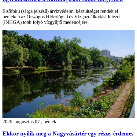
Elsőfokú (sárga jelzésű) árvízvédelmi készültséget rendelt el
pénteken az Országos Hidrológiai és Vízgazdálkodási Intézet
(INHGA) több folyó vízgyűjtő medencéjére.
2026. augusztus 07., péntek
Ekkor nyílik meg a Nagyvásártér egy része, érdemes