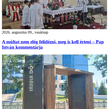
2026. augusztus 09., vasárnap
A múltat nem elég felidézni, meg is kell érteni – Pap
István kommentárja