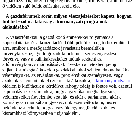
foglalkozzanak, hiszen rengeteg olyan kiírás, forrás van, ami pont az
ő vidéken való boldogulásukat segíti elő.
– A gazdafórumok során milyen visszajelzéseket kapott, hogyan
tud beleszólni a lakosság a kormányzati programok
alakulásába?
– A választóinkkal, a gazdálkodó emberekkel folyamatos a
kapcsolattartás és a konzultáció. Több példát is meg tudok említeni
arra, amikor a mezőgazdászok javaslatait beemeltük a
törvénykezésbe, így dolgoztuk ki például a sertéstenyésztési
törvényt, vagy a pálinkakészítőket tudtuk segíteni az
adótörvénykönyv módosításával. Ezekben a hetekben pedig
zajlanak a rétegtalálkozók a gazdákkal, ahol szintén elmondhatják a
véleményüket, az elvárásaikat, problémáikat személyesen, vagy
azok, akik nem jutnak el ezekre a találkozókra, a
kormany.rmdsz.ro
oldalon is kitölthetik a kérdőívet. Ahogy eddig is fontos volt, ezentúl
is prioritás lesz számunkra, hogy a gazdákat meghallgassuk,
véleményeiket figyelembe vegyük, és akár a parlamenti, akár a
kormányzati munkában igyekezzünk ezen változtatni, hiszen
nekünk az a célunk, hogy a gazdák egy megfelelő, stabil és
kiszámítható környezetben tudjanak élni.