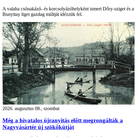
A valaha csónakázó- és korcsolyázóhelyként ismert Dőry-sziget és a
Bunyitay liget gazdag múltját idézzük fel.
2026. augusztus 08., szombat
Még a hivatalos újranyitás előtt megrongálták a
Nagyvásártér új szökőkútját