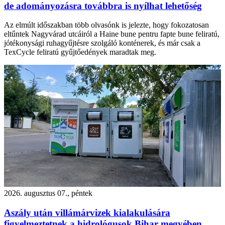
de adományozásra továbbra is nyílhat lehetőség
Az elmúlt időszakban több olvasónk is jelezte, hogy fokozatosan
eltűntek Nagyvárad utcáiról a Haine bune pentru fapte bune feliratú,
jótékonysági ruhagyűjtésre szolgáló konténerek, és már csak a
TexCycle feliratú gyűjtőedények maradtak meg.
2026. augusztus 07., péntek
Aszály után villámárvizek kialakulására
figyelmeztetnek a hidrológusok Bihar megyében