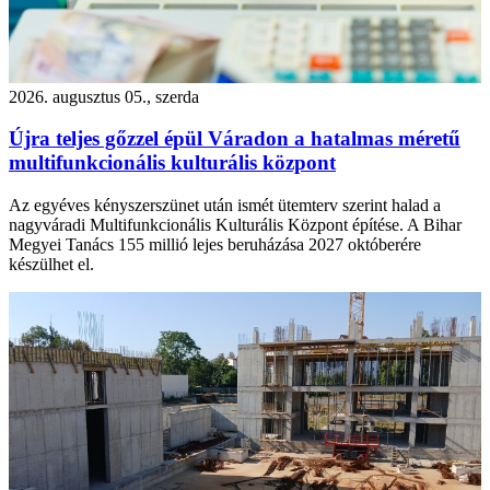
2026. augusztus 05., szerda
Újra teljes gőzzel épül Váradon a hatalmas méretű
multifunkcionális kulturális központ
Az egyéves kényszerszünet után ismét ütemterv szerint halad a
nagyváradi Multifunkcionális Kulturális Központ építése. A Bihar
Megyei Tanács 155 millió lejes beruházása 2027 októberére
készülhet el.