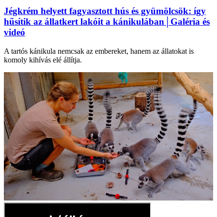
Jégkrém helyett fagyasztott hús és gyümölcsök: így
hűsítik az állatkert lakóit a kánikulában│Galéria és
videó
A tartós kánikula nemcsak az embereket, hanem az állatokat is
komoly kihívás elé állítja.