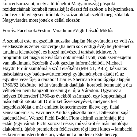
koncertsorozatot, mely a történelmi Magyarország püspöki
rezidenciáinak korabeli muzsikáját éleszti fel azokon a helyszíneken,
ahol ezek ténylegesen íródtak és századokkal ezelőtt megszólaltak.
Nagyváradra most jöttek e céllal először.
Forrás: Facebook/Festum Varadinum/Vigh László Miklós
A szombat este megszólalt muzsika alapján Nagyváradon ez volt Az
év klasszikus zenei koncertje (ha nem sok eddigi évé) helytörténeti
tartalma jelentőségét és hozzá művészeti tartását tekintve. A
programfüzet maga is kiválóan dokumentált volt, csak szemezgetni
van alkalmunk Szefcsik Zsolt gazdag információiból. Michael
Haydn F-dúr szimfóniája szólt elsőként (MH 51, P 45), kéziratos
másolatára egy baden-württembergi gyűjteményben akadt rá az
együttes vezetője, a darabot Charles Sherman kronológiája alapján
1760/62 közöttire, tehát váradinak datálják, korabeli bemutatója óta
vélhetően nem hangzott mostanig el újra Váradon. Ugyanez a
helyzet Dittersdorf 1760-as évekből származó, egy koppenhágai
másolatból kikutatott D-dúr kettősversenyével, melynek két
hegedűszólóját a már említett koncertmester, illetve egy fiatal
zeneakadémista, Vavrinecz András játszotta most, Dittersdorf saját
kadenciáival. Wenzel Pichl B-dúr, Flora alcímű szimfóniája jött
eztán (egy váradi Pichl-sorozat része, múzsákról és más mitológiai
alakokról), újabb premierben felélesztett régi itteni kincs – lambachi
és kremsmünsteri kolostori, valamint a modenai Este hercegi