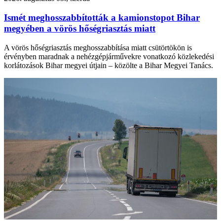
Ismét meghosszabbították a kamionstopot Bihar
megyében a vörös hőségriasztás miatt
A vörös hőségriasztás meghosszabbítása miatt csütörtökön is
érvényben maradnak a nehézgépjárművekre vonatkozó közlekedési
korlátozások Bihar megyei útjain – közölte a Bihar Megyei Tanács.