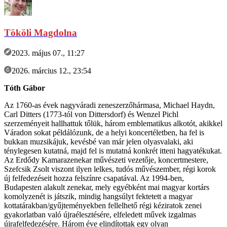
Tököli Magdolna
2023. május 07., 11:27
2026. március 12., 23:54
Tóth Gábor
Az 1760-as évek nagyváradi zeneszerzőhármasa, Michael Haydn,
Carl Ditters (1773-tól von Dittersdorf) és Wenzel Pichl
szerzeményeit hallhattuk tőlük, három emblematikus alkotót, akikkel
Váradon sokat példálózunk, de a helyi koncertéletben, ha fel is
bukkan muzsikájuk, kevésbé van már jelen olyasvalaki, aki
ténylegesen kutatná, majd fel is mutatná konkrét itteni hagyatékukat.
Az Erdődy Kamarazenekar művészeti vezetője, koncertmestere,
Szefcsik Zsolt viszont ilyen lelkes, tudós művészember, régi korok
új felfedezéseit hozza felszínre csapatával. Az 1994-ben,
Budapesten alakult zenekar, mely egyébként mai magyar kortárs
komolyzenét is játszik, mindig hangsúlyt fektetett a magyar
kottatárakban/gyűjteményekben fellelhető régi kéziratok zenei
gyakorlatban való újraélesztésére, elfeledett művek izgalmas
újrafelfedezésére. Három éve elindítottak egy olyan