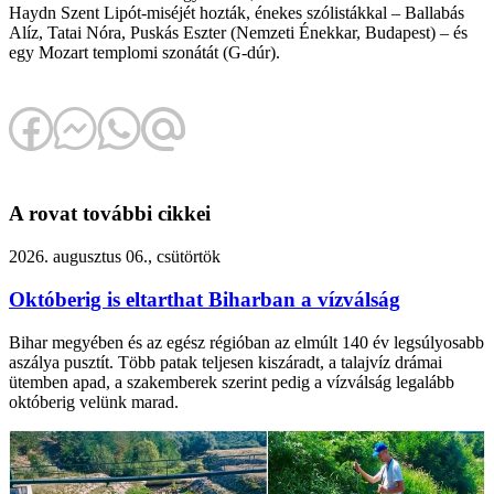
Haydn Szent Lipót-miséjét hozták, énekes szólistákkal – Ballabás
Alíz, Tatai Nóra, Puskás Eszter (Nemzeti Énekkar, Budapest) – és
egy Mozart templomi szonátát (G-dúr).
A rovat további cikkei
2026. augusztus 06., csütörtök
Októberig is eltarthat Biharban a vízválság
Bihar megyében és az egész régióban az elmúlt 140 év legsúlyosabb
aszálya pusztít. Több patak teljesen kiszáradt, a talajvíz drámai
ütemben apad, a szakemberek szerint pedig a vízválság legalább
októberig velünk marad.