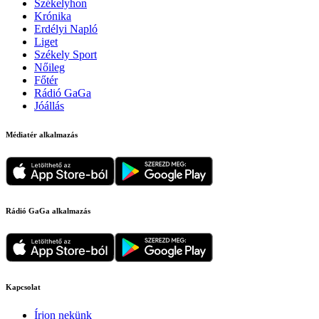
Székelyhon
Krónika
Erdélyi Napló
Liget
Székely Sport
Nőileg
Főtér
Rádió GaGa
Jóállás
Médiatér alkalmazás
Rádió GaGa alkalmazás
Kapcsolat
Írjon nekünk