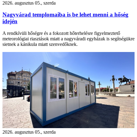
2026. augusztus 05., szerda
Nagyvárad templomaiba is be lehet menni a hőség
idején
A rendkívüli hőségre és a fokozott hőterhelésre figyelmeztető
meteorológiai riasztások miatt a nagyváradi egyházak is segítségükre
sietnek a kánikula miatt szenvedőknek.
2026. augusztus 05., szerda