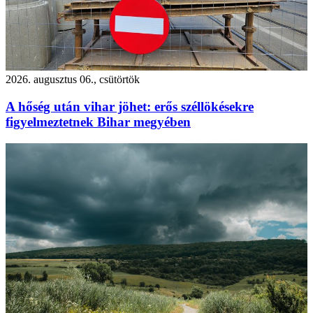
2026. augusztus 06., csütörtök
A hőség után vihar jöhet: erős széllökésekre
figyelmeztetnek Bihar megyében