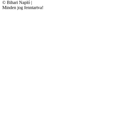
©
Bihari Napló
|
Minden jog fenntartva!