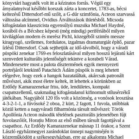
könyvtári hagyaték volt itt a kéziratos forrás. Végül egy
árnyalatnyival későbbi korszak zárta a koncertet, 1783-as, bécsi
keltezésű Dittersdorf-mű szólt, a G-dúr szimfónia, Acteon szarvassá
változása alcímmel, Ovidius Átváltozások ihletésből. Micsoda
kifogástalan klasszicista egyensúlyú muzsika Michael Haydné,
korából és a Bécshez képesti (még mindig) perifériából milyen
kiviláglóan modern és merész Pichl, közegéből szintén messze
kiragyogó, szellemes, fordulatos, izgalmas dramaturgiát építő, pazar
ízlésű Dittersdorf. Csak sejthetjük az idő-távolból, hogy a váradi
püspöki zenekar 1769-es feloszlatásával milyen hosszú lejáratú kárt
szenvedett kulturális jelentőségét tekintve a korabeli Várad.
Mindenesetre most a palota dísztermének egyik mennyezeti
portréjáról letekintő Patachich Ádám püspök is meg lehetett
elégedve, hogy ezek a hangok hazataláltak, akárcsak patronált
művészei, akik most életre keltek, itt lehettek a körünkben az
Erdődy Kamarazenekar friss, üde, lendületes, kompakt
csapatszellemű, szakmailag kifogástalanul kifinomult stílusérzékű
játékában. Nagyjából 120 fős volt a közönség, a vonósok leosztása
4-3-2-1-1, a fúvósoké 2 oboa, 2 kürt, 2 fagott, 1 fuvola, utóbbiak
közül ketten a nagyváradi filharmónia társult művészei: Török
Apollónia Acteon második tételének pasztorális jelenetében fújt
fuvolaszólót, Horațiu Miron az első műben társult fagottjával a
csapathoz. Az Erdődy Kamarazenekar másnap 11 órakor, a Szent
László egyházmegyei zarándoklat ünnepi nagymiséjén is
közreműködött a székesegyházban, erre az alkalomra Michael