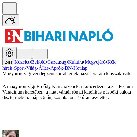
Közélet
•
Belföld
•
Gazdaság
•
Kultúra
•
Megyejáró
•
Kék
24H
hírek
•
Sport
•
Világ
•
Állás
•
Aprók
•
BN-Hetilap
Magyarországi vendégzenekarral tértek haza a váradi klasszikusok
A magyarországi Erdődy Kamarazenekar koncertezett a 31. Festum
Varadinum keretében, a nagyváradi római katolikus püspöki palota
dísztermében, május 6-án, szombaton 19 órai kezdettel.