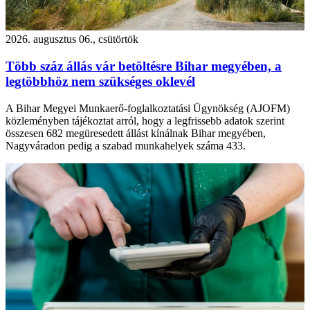
2026. augusztus 06., csütörtök
Több száz állás vár betöltésre Bihar megyében, a
legtöbbhöz nem szükséges oklevél
A Bihar Megyei Munkaerő-foglalkoztatási Ügynökség (AJOFM)
közleményben tájékoztat arról, hogy a legfrissebb adatok szerint
összesen 682 megüresedett állást kínálnak Bihar megyében,
Nagyváradon pedig a szabad munkahelyek száma 433.