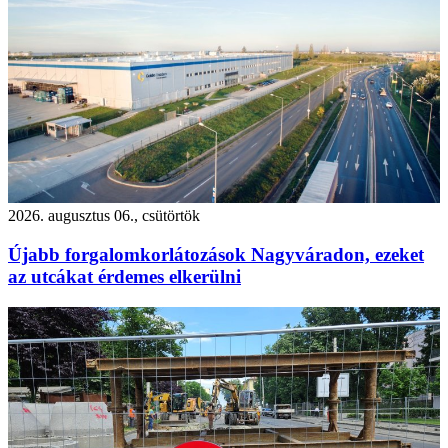
2026. augusztus 06., csütörtök
Újabb forgalomkorlátozások Nagyváradon, ezeket
az utcákat érdemes elkerülni