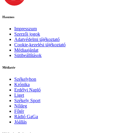
Hasznos
Impresszum
Szerzői jogok
Adatvédelmi tájékoztató
Cookie-kezelési tájékoztató
Médiaajánlat
Sütibeállítások
Médiatér
Székelyhon
Krónika
Erdélyi Napló
Liget
Székely Sport
Nőileg
Főtér
Rádió GaGa
Jóállás