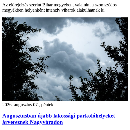
Az előrejelzés szerint Bihar megyében, valamint a szomszédos
megyékben helyenként intenzív viharok alakulhatnak ki.
2026. augusztus 07., péntek
Augusztusban újabb lakossági parkolóhelyeket
árvereznek Nagyváradon