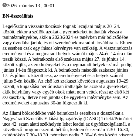
2026. március 13., 00:01
BN-összeállítás
Legelőször a visszairatkozások fognak lezajlani május 20–24.
között, ekkor a szülők azokat a gyermekeket írathatják vissza a
tanintézményekbe, akik a 2023/2024-es tanévben már bölcsődébe
vagy óvodába jártak, és ott szeretnének maradni továbbra is. Ebben
az esetben csak egy írásos kérvényre van szükség. A visszairatkozás
eredményeit és a megmaradt helyek számát május 24-én 14 óra után
teszik közzé. A beiratkozás első szakasza május 27. és június 14.
között zajlik, az eredményeket és a megmaradt helyek számát pedig
június 14-én függesztik ki. A beiratkozás második szakasza június
17. és július 5. között lesz, az eredményeket és a helyek számát
július 5-én közlik. Az első két szakaszt követően augusztus 19–29.
között, a kiigazítási periódusban írathatják be azokat a gyerekeket,
akik helyhiány vagy egyéb okok miatt nem vettek részt az első két
szakaszban, illetve nem jutottak be egyetlen intézménybe sem. Az
eredményeket augusztus 30-án függesztik ki.
Az állami bölcsődékbe való beiratkozás esetében a dossziékat a
Nagyváradi Szociális Ellátási Igazgatóság (DASO) Teleki/Primăriei
utca 42. szám alatti székhelyén lehet leadni az ügyfélszolgálatnál, a
következő program szerint: hétfőn, kedden és szerdán 7.30–16.30,
csütörtökön 7.30–18.30, pénteken pedig 7.30–16 óra között, viszont