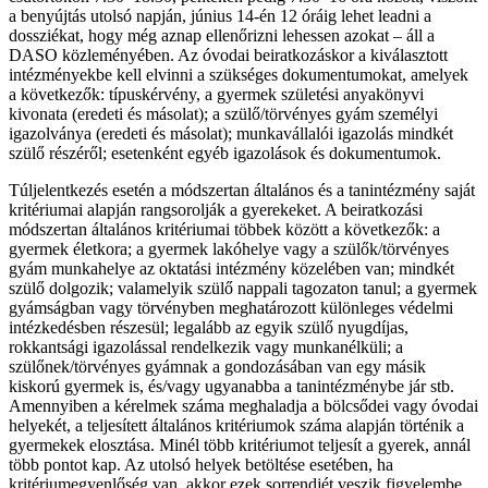
a benyújtás utolsó napján, június 14-én 12 óráig lehet leadni a
dossziékat, hogy még aznap ellenőrizni lehessen azokat – áll a
DASO közleményében. Az óvodai beiratkozáskor a kiválasztott
intézményekbe kell elvinni a szükséges dokumentumokat, amelyek
a következők: típuskérvény, a gyermek születési anyakönyvi
kivonata (eredeti és másolat); a szülő/törvényes gyám személyi
igazolványa (eredeti és másolat); munkavállalói igazolás mindkét
szülő részéről; esetenként egyéb igazolások és dokumentumok.
Túljelentkezés esetén a módszertan általános és a tanintézmény saját
kritériumai alapján rangsorolják a gyerekeket. A beiratkozási
módszertan általános kritériumai többek között a következők: a
gyermek életkora; a gyermek lakóhelye vagy a szülők/törvényes
gyám munkahelye az oktatási intézmény közelében van; mindkét
szülő dolgozik; valamelyik szülő nappali tagozaton tanul; a gyermek
gyámságban vagy törvényben meghatározott különleges védelmi
intézkedésben részesül; legalább az egyik szülő nyugdíjas,
rokkantsági igazolással rendelkezik vagy munkanélküli; a
szülőnek/törvényes gyámnak a gondozásában van egy másik
kiskorú gyermek is, és/vagy ugyanabba a tanintézménybe jár stb.
Amennyiben a kérelmek száma meghaladja a bölcsődei vagy óvodai
helyekét, a teljesített általános kritériumok száma alapján történik a
gyermekek elosztása. Minél több kritériumot teljesít a gyerek, annál
több pontot kap. Az utolsó helyek betöltése esetében, ha
kritériumegyenlőség van, akkor ezek sorrendjét veszik figyelembe.