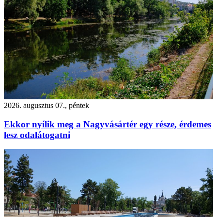
2026. augusztus 07., péntek
Ekkor nyílik meg a Nagyvásártér egy része, érdemes
lesz odalátogatni