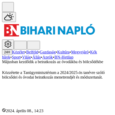
Közélet
•
Belföld
•
Gazdaság
•
Kultúra
•
Megyejáró
•
Kék
24H
hírek
•
Sport
•
Világ
•
Állás
•
Aprók
•
BN-Hetilap
Májusban kezdődik a beiratkozás az óvodákba és bölcsődékbe
Közzétette a Tanügyminisztérium a 2024/2025-ös tanévre szóló
bölcsődei és óvodai beiratkozás menetrendjét és módszertanát.
2024. április 08., 14:23