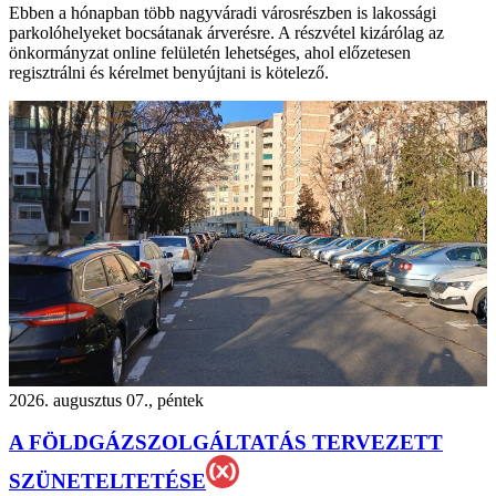
Ebben a hónapban több nagyváradi városrészben is lakossági
parkolóhelyeket bocsátanak árverésre. A részvétel kizárólag az
önkormányzat online felületén lehetséges, ahol előzetesen
regisztrálni és kérelmet benyújtani is kötelező.
2026. augusztus 07., péntek
A FÖLDGÁZSZOLGÁLTATÁS TERVEZETT
SZÜNETELTETÉSE