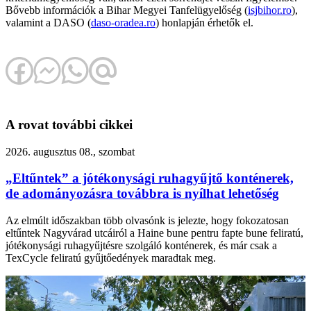
Bővebb információk a Bihar Megyei Tanfelügyelőség (
isjbihor.ro
),
valamint a DASO (
daso-oradea.ro
) honlapján érhetők el.
A rovat további cikkei
2026. augusztus 08., szombat
„Eltűntek” a jótékonysági ruhagyűjtő konténerek,
de adományozásra továbbra is nyílhat lehetőség
Az elmúlt időszakban több olvasónk is jelezte, hogy fokozatosan
eltűntek Nagyvárad utcáiról a Haine bune pentru fapte bune feliratú,
jótékonysági ruhagyűjtésre szolgáló konténerek, és már csak a
TexCycle feliratú gyűjtőedények maradtak meg.