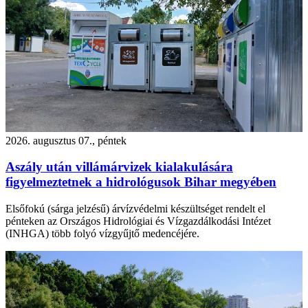
2026. augusztus 07., péntek
Aszály után villámárvizek kialakulására
figyelmeztetnek a hidrológusok Bihar megyében
Elsőfokú (sárga jelzésű) árvízvédelmi készültséget rendelt el
pénteken az Országos Hidrológiai és Vízgazdálkodási Intézet
(INHGA) több folyó vízgyűjtő medencéjére.