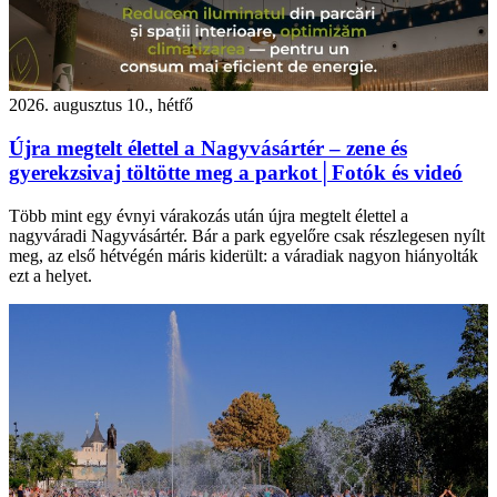
2026. augusztus 10., hétfő
Újra megtelt élettel a Nagyvásártér – zene és
gyerekzsivaj töltötte meg a parkot│Fotók és videó
Több mint egy évnyi várakozás után újra megtelt élettel a
nagyváradi Nagyvásártér. Bár a park egyelőre csak részlegesen nyílt
meg, az első hétvégén máris kiderült: a váradiak nagyon hiányolták
ezt a helyet.