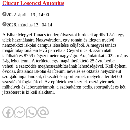
Ciucur Losonczi Antonius
2022. április 19., 14:00
2026. március 13., 04:14
A Bihar Megyei Tanács tenderpályázatot hirdetett április 12-én egy
telek használatára Nagyváradon, egy román és idegen nyelvű
nemzetközi iskolai campus létesítése céljából. A megyei tanács
magántulajdonában levő parcella a Ceyrat utca 4. szám alatt
található és 8759 négyzetméter nagyságú. Árajánlatokat 2022. május
3-ig lehet tenni. A területet egy magánbefektető 25 évre bérbe
veheti, a szerződés meghosszabbításának lehetőségével. Kell építeni
óvodai, általános iskolai és líceumi nevelés és oktatás helyszínéül
szolgáló ingatlanokat, étkezdét és sporttermet, melyek a terület 60
százalékát foglalják el. Az épületekben lesznek osztálytermek,
műhelyek és laboratóriumok, a szabadtéren pedig sportpályát és két
játszóteret is ki kell alakítani.