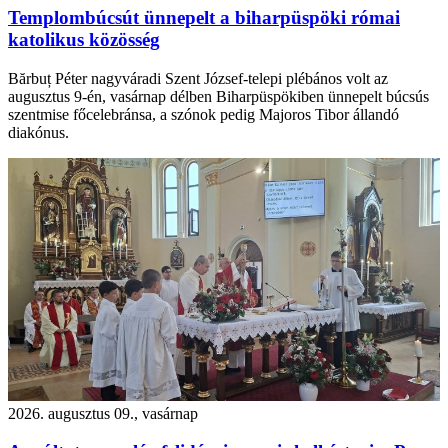
Templombúcsút ünnepelt a biharpüspöki római
katolikus közösség
Bărbuț Péter nagyváradi Szent József-telepi plébános volt az
augusztus 9-én, vasárnap délben Biharpüspökiben ünnepelt búcsús
szentmise főcelebránsa, a szónok pedig Majoros Tibor állandó
diakónus.
2026. augusztus 09., vasárnap