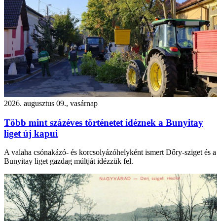
2026. augusztus 09., vasárnap
Több mint százéves történetet idéznek a Bunyitay
liget új kapui
A valaha csónakázó- és korcsolyázóhelyként ismert Dőry-sziget és a
Bunyitay liget gazdag múltját idézzük fel.