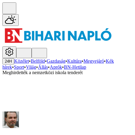
Közélet
•
Belföld
•
Gazdaság
•
Kultúra
•
Megyejáró
•
Kék
24H
hírek
•
Sport
•
Világ
•
Állás
•
Aprók
•
BN-Hetilap
Meghirdették a nemzetközi iskola tenderét