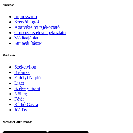
Hasznos
Impresszum
Szerzői jogok
Adatvédelmi tájékoztató
Cookie-kezelési tájékoztató
Médiaajánlat
Sütibeállítások
Médiatér
Székelyhon
Krónika
Erdélyi Napló
Liget
Székely Sport
Nőileg
Főtér
Rádió GaGa
Jóállás
Médiatér alkalmazás