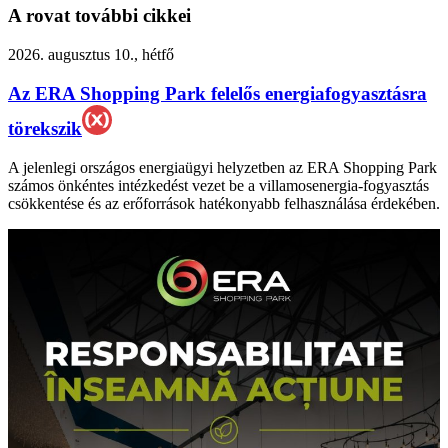
A rovat további cikkei
2026. augusztus 10., hétfő
Az ERA Shopping Park felelős energiafogyasztásra
törekszik
A jelenlegi országos energiaügyi helyzetben az ERA Shopping Park
számos önkéntes intézkedést vezet be a villamosenergia-fogyasztás
csökkentése és az erőforrások hatékonyabb felhasználása érdekében.