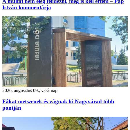
A múltat nem elég felidézni, meg is kell érteni – Pap
István kommentárja
2026. augusztus 09., vasárnap
Fákat metszenek és vágnak ki Nagyvárad több
pontján