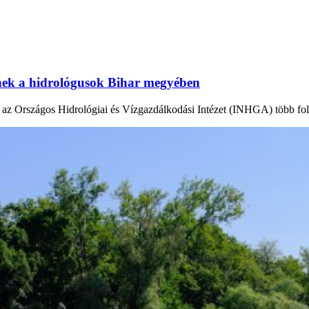
tnek a hidrológusok Bihar megyében
en az Országos Hidrológiai és Vízgazdálkodási Intézet (INHGA) több fo