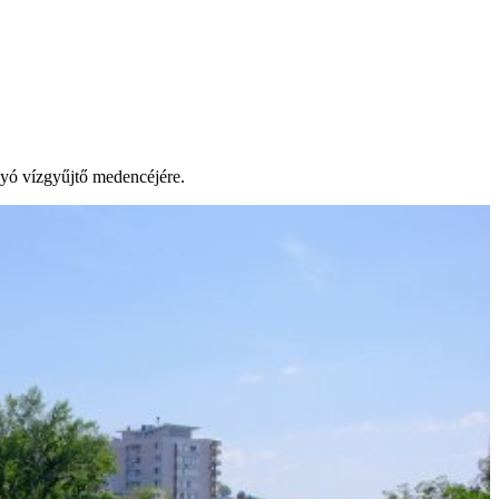
lyó vízgyűjtő medencéjére.