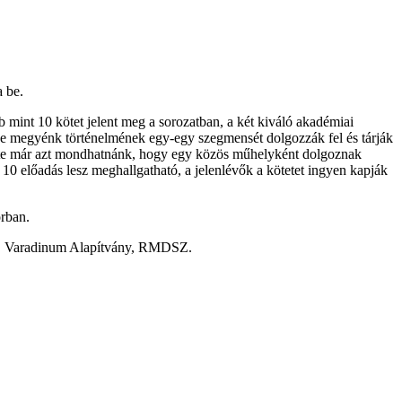
 be.
 mint 10 kötet jelent meg a sorozatban, a két kiváló akadémiai
tve megyénk történelmének egy-egy szegmensét dolgozzák fel és tárják
 szinte már azt mondhatnánk, hogy egy közös műhelyként dolgoznak
10 előadás lesz meghallgatható, a jelenlévők a kötetet ingyen kapják
rban.
ia, Varadinum Alapítvány, RMDSZ.