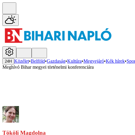
Közélet
•
Belföld
•
Gazdaság
•
Kultúra
•
Megyejáró
•
Kék hírek
•
Spor
24H
Meghívó Bihar megyei történelmi konferenciára
Tököli Magdolna