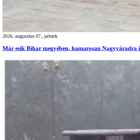
2026. augusztus 07., péntek
Már esik Bihar megyében, hamarosan Nagyváradra is