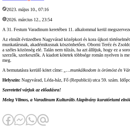
2023. május 10., 07:16
2026. március 12., 23:54
A 31. Festum Varadinum keretében 11. alkalommal kerül megszervezés
Az elmúlt évtizedben Nagyvárad középkori és kora újkori történelmét 
munkatársnak, akadémikusnak köszönhetően. Oborni Teréz és Zsoldos A
a széles közönség elé. Talán nem túlzás, ha azt állítjuk, hogy ez a 
szerzők, szerkesztők. A kiadott kötetek többsége román nyelven is me
meg.
A bemutatásra kerülő kötet címe:
„…munkálkodom is örömöst én Vára
Helyszín:
Nagyvárad, Léda-ház, Fő (Republicii) utca 59. szám. Időp
Szeretettel várjuk az előadásra!
Meleg Vilmos, a Varadinum Kulturális Alapítvány kuratóriumi elnö