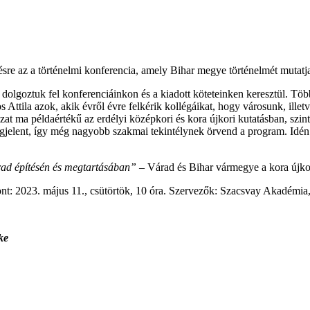
re az a történelmi konferencia, amely Bihar megye történelmét mutatja
dolgoztuk fel konferenciáinkon és a kiadott köteteinken keresztül. Több
ttila azok, akik évről évre felkérik kollégáikat, hogy városunk, ille
sorozat ma példaértékű az erdélyi középkori és kora újkori kutatásban,
gjelent, így még nagyobb szakmai tekintélynek örvend a program. Idén 
d építésén és megtartásában”
– Várad és Bihar vármegye a kora újko
ont: 2023. május 11., csütörtök, 10 óra. Szervezők: Szacsvay Akadém
ke