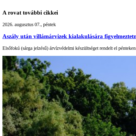
A rovat további cikkei
2026. augusztus 07., péntek
Aszály után villámárvizek kialakulására figyelmezte
Elsőfokú (sárga jelzésű) árvízvédelmi készültséget rendelt el péntek