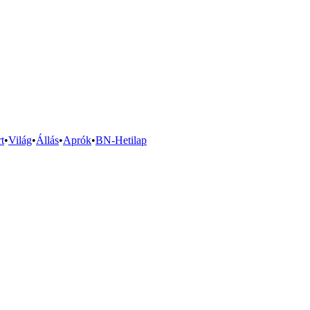
t
•
Világ
•
Állás
•
Aprók
•
BN-Hetilap