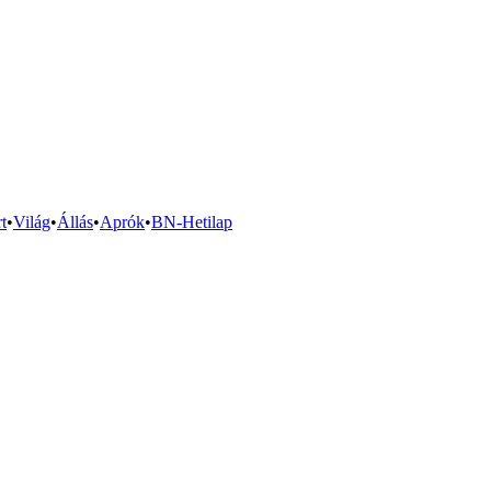
t
•
Világ
•
Állás
•
Aprók
•
BN-Hetilap