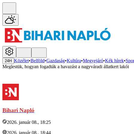
Közélet
•
Belföld
•
Gazdaság
•
Kultúra
•
Megyejáró
•
Kék hírek
•
Spor
24H
Meglestük, hogyan fogadták a havazást a nagyváradi állatkert lakói
Bihari Napló
2026. január 08., 18:25
2026. január 08., 18:44