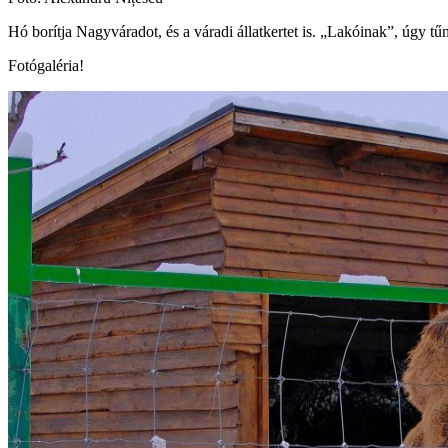
Hó borítja Nagyváradot, és a váradi állatkertet is. „Lakóinak”, úgy tű
Fotógaléria!