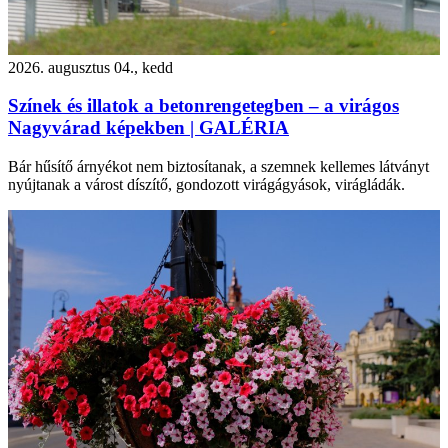
2026. augusztus 04., kedd
Színek és illatok a betonrengetegben – a virágos
Nagyvárad képekben | GALÉRIA
Bár hűsítő árnyékot nem biztosítanak, a szemnek kellemes látványt
nyújtanak a várost díszítő, gondozott virágágyások, virágládák.