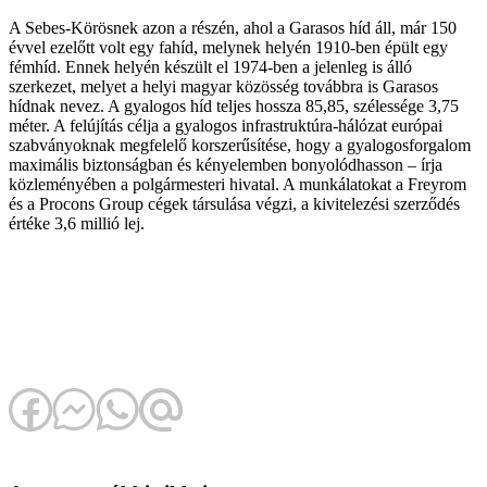
A Sebes-Körösnek azon a részén, ahol a Garasos híd áll, már 150
évvel ezelőtt volt egy fahíd, melynek helyén 1910-ben épült egy
fémhíd. Ennek helyén készült el 1974-ben a jelenleg is álló
szerkezet, melyet a helyi magyar közösség továbbra is Garasos
hídnak nevez. A gyalogos híd teljes hossza 85,85, szélessége 3,75
méter. A felújítás célja a gyalogos infrastruktúra-hálózat európai
szabványoknak megfelelő korszerűsítése, hogy a gyalogosforgalom
maximális biztonságban és kényelemben bonyolódhasson – írja
közleményében a polgármesteri hivatal. A munkálatokat a Freyrom
és a Procons Group cégek társulása végzi, a kivitelezési szerződés
értéke 3,6 millió lej.