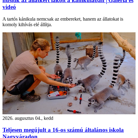
hűsítik az állatkert lakóit a kánikulában│Galéria és
videó
A tartós kánikula nemcsak az embereket, hanem az állatokat is
komoly kihívás elé állítja.
2026. augusztus 04., kedd
Teljesen megújult a 16-os számú általános iskola
Nagyváradon