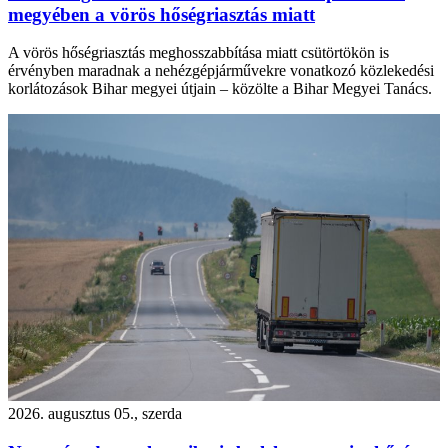
megyében a vörös hőségriasztás miatt
A vörös hőségriasztás meghosszabbítása miatt csütörtökön is
érvényben maradnak a nehézgépjárművekre vonatkozó közlekedési
korlátozások Bihar megyei útjain – közölte a Bihar Megyei Tanács.
2026. augusztus 05., szerda