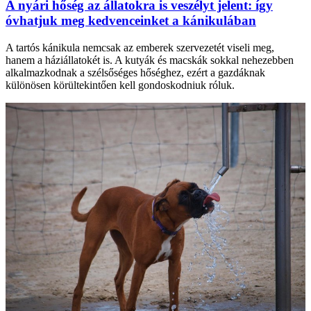
A nyári hőség az állatokra is veszélyt jelent: így
óvhatjuk meg kedvenceinket a kánikulában
A tartós kánikula nemcsak az emberek szervezetét viseli meg,
hanem a háziállatokét is. A kutyák és macskák sokkal nehezebben
alkalmazkodnak a szélsőséges hőséghez, ezért a gazdáknak
különösen körültekintően kell gondoskodniuk róluk.