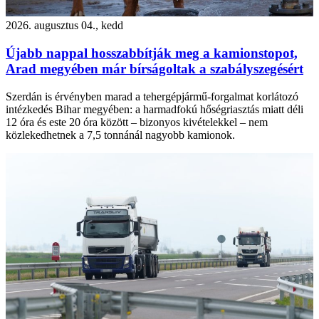
2026. augusztus 04., kedd
Újabb nappal hosszabbítják meg a kamionstopot,
Arad megyében már bírságoltak a szabályszegésért
Szerdán is érvényben marad a tehergépjármű-forgalmat korlátozó
intézkedés Bihar megyében: a harmadfokú hőségriasztás miatt déli
12 óra és este 20 óra között – bizonyos kivételekkel – nem
közlekedhetnek a 7,5 tonnánál nagyobb kamionok.