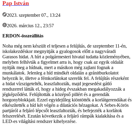
Pap István
2023. szeptember 07., 13:24
2026. március 12., 23:57
ERDON-összeállítás
Noha még nem készült el teljesen a felújítás, de szeptember 11-én,
iskolakezdéskor megnyitják a gyalogosok előtt a nagyváradi
Garasos hidat. A hírt a polgármesteri hivatal tudatta közleményében,
melyben felhívták a figyelmet arra is, hogy csak az egyik oldalát
nyitják meg a hídnak, mert a másikon még zajlani fognak a
munkálatok. Jelenleg a híd mindkét oldalán a gránitburkolatot
helyezik le, illetve a fémkorlátokat szerelik fel. A felújítás részeként
a hidat vízszigetelték, leaszfaltozták, majd jegesedést gátló
rendszerrel látták el, hogy a hideg évszakban megakadályozzák a
jégképződést. Felújították a középső pillért és a gerendák
horgonyblokkjait. Ezzel egyidejűleg kiöntötték a korlátgerendákat és
elkészítették a híd két végén a dilatációs hézagokat. A Sebes-Körös
partjáról a feljáró lépcsőt leaszfaltozták, és befejezték a korlátok
felszerelését. Ezután következik a feljáró rámpák kialakítása és a
LED-es világítási rendszer kihelyezése.