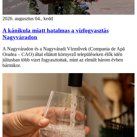
2026. augusztus 04., kedd
A kánikula miatt hatalmas a vízfogyasztás
Nagyváradon
A Nagyváradon és a Nagyváradi Vízművek (Compania de Apă
Oradea – CAO) által ellátott környező településeken élők idén
júliusban több vizet fogyasztottak, mint az elmúlt három évben
bármikor.