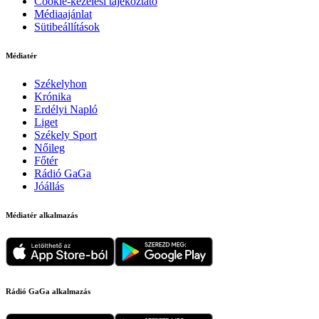
Cookie-kezelési tájékoztató
Médiaajánlat
Sütibeállítások
Médiatér
Székelyhon
Krónika
Erdélyi Napló
Liget
Székely Sport
Nőileg
Főtér
Rádió GaGa
Jóállás
Médiatér alkalmazás
Rádió GaGa alkalmazás