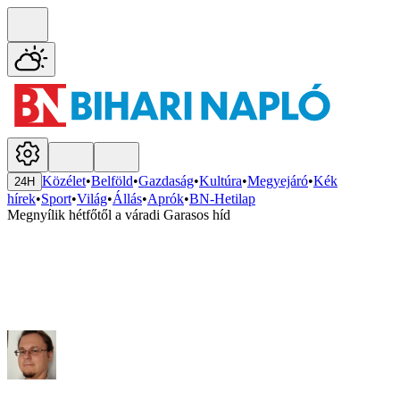
Közélet
•
Belföld
•
Gazdaság
•
Kultúra
•
Megyejáró
•
Kék
24H
hírek
•
Sport
•
Világ
•
Állás
•
Aprók
•
BN-Hetilap
Megnyílik hétfőtől a váradi Garasos híd