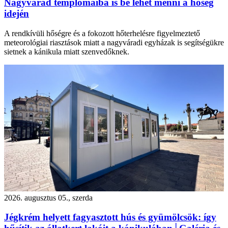
Nagyvárad templomaiba is be lehet menni a hőség
idején
A rendkívüli hőségre és a fokozott hőterhelésre figyelmeztető
meteorológiai riasztások miatt a nagyváradi egyházak is segítségükre
sietnek a kánikula miatt szenvedőknek.
2026. augusztus 05., szerda
Jégkrém helyett fagyasztott hús és gyümölcsök: így