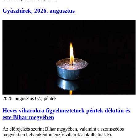
Gyászhírek, 2026. augusztus
2026. augusztus 07., péntek
Heves viharokra figyelmeztetnek péntek délután és
este Bihar megyében
Az előrejelzés szerint Bihar megyében, valamint a szomszédos
megyékben helyenként intenzív viharok alakulhatnak ki.