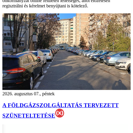
önkormányzat online felületén lehetséges, ahol előzetesen
regisztrálni és kérelmet benyújtani is kötelező.
2026. augusztus 07., péntek
A FÖLDGÁZSZOLGÁLTATÁS TERVEZETT
SZÜNETELTETÉSE