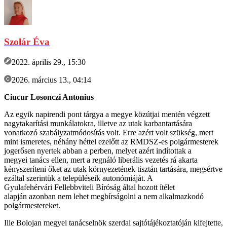
Szolár Éva
2022. április 29., 15:30
2026. március 13., 04:14
Ciucur Losonczi Antonius
Az egyik napirendi pont tárgya a megye közútjai mentén végzett
nagytakarítási munkálatokra, illetve az utak karbantartására
vonatkozó szabályzatmódosítás volt. Erre azért volt szükség, mert
mint ismeretes, néhány héttel ezelőtt az RMDSZ-es polgármesterek
jogerősen nyertek abban a perben, melyet azért indítottak a
megyei tanács ellen, mert a regnáló liberális vezetés rá akarta
kényszeríteni őket az utak környezetének tisztán tartására, megsértve
ezáltal szerintük a településeik autonómiáját. A
Gyulafehérvári Fellebbviteli Bíróság által hozott ítélet
alapján azonban nem lehet megbírságolni a nem alkalmazkodó
polgármestereket.
Ilie Bolojan megyei tanácselnök szerdai sajtótájékoztatóján kifejtette,