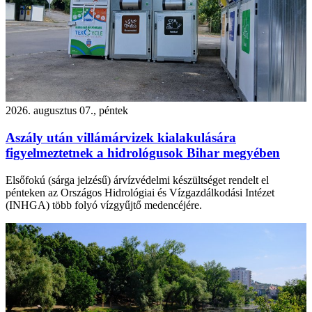
2026. augusztus 07., péntek
Aszály után villámárvizek kialakulására
figyelmeztetnek a hidrológusok Bihar megyében
Elsőfokú (sárga jelzésű) árvízvédelmi készültséget rendelt el
pénteken az Országos Hidrológiai és Vízgazdálkodási Intézet
(INHGA) több folyó vízgyűjtő medencéjére.