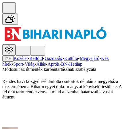
Közélet
•
Belföld
•
Gazdaság
•
Kultúra
•
Megyejáró
•
Kék
24H
hírek
•
Sport
•
Világ
•
Állás
•
Aprók
•
BN-Hetilap
Módosult az útmenték karbantartásának szabályzata
Rendes havi közgyűlését tartotta csütörtök délután a megyeháza
dísztermében a Bihar megyei önkormányzat képviselő-testülete. A
fél órát tartó rendezvényen mind a tizenhat határozati javaslat
átment.