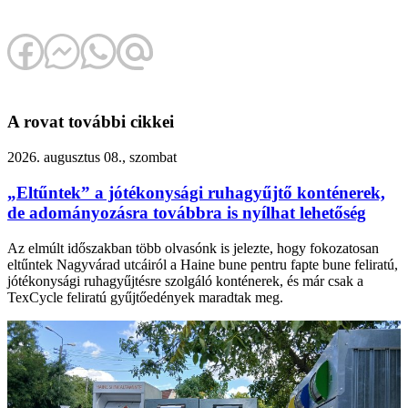
A rovat további cikkei
2026. augusztus 08., szombat
„Eltűntek” a jótékonysági ruhagyűjtő konténerek,
de adományozásra továbbra is nyílhat lehetőség
Az elmúlt időszakban több olvasónk is jelezte, hogy fokozatosan
eltűntek Nagyvárad utcáiról a Haine bune pentru fapte bune feliratú,
jótékonysági ruhagyűjtésre szolgáló konténerek, és már csak a
TexCycle feliratú gyűjtőedények maradtak meg.