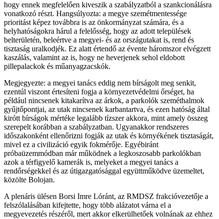
hogy ennek megfelelően kiveszik a szabályzatból a szankcionálásra
vonatkozó részt. Hangsúlyozta: a megye szemétmentessége
prioritást képez továbbra is az önkormányzat számára, és a
helyhatóságokra hárul a felelősség, hogy az adott települések
belterületén, beleértve a megyei- és az országutakat is, rend és
tisztaság uralkodjék. Ez alatt értendő az évente háromszor elvégzett
kaszálás, valamint az is, hogy ne heverjenek sehol eldobott
pillepalackok és műanyagzacskók.
Megjegyezte: a megyei tanács eddig nem bírságolt meg senkit,
ezentúl viszont értesíteni fogja a környezetvédelmi őrséget, ha
például nincsenek kitakarítva az árkok, a parkolók szeméthalmok
gyűjtőpontjai, az utak nincsenek karbantartva, és ezen hatóság által
kirótt bírságok mértéke legalább tízszer akkora, mint amely összeg
szerepelt korábban a szabályzatban. Ugyanakkor rendszeres
időszakonként ellenőrizni fogják az utak és környékének tisztaságát,
mivel ez a civilizáció egyik fokmérője. Egyébiránt
próbaüzemmódban már működnek a legkoszosabb parkolókban
azok a térfigyelő kamerák is, melyeket a megyei tanács a
rendőrségekkel és az útigazgatósággal együttműködve üzemeltet,
közölte Bolojan.
A plenáris ülésen Borsi Imre Lóránt, az RMDSZ frakcióvezetője a
felszólalásában kifejtette, hogy több alázatot várna el a
megyevezetés részéről, mert akkor elkerülhetőek volnának az ehhez