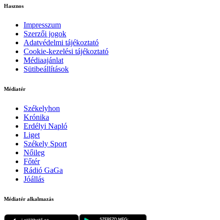
Hasznos
Impresszum
Szerzői jogok
Adatvédelmi tájékoztató
Cookie-kezelési tájékoztató
Médiaajánlat
Sütibeállítások
Médiatér
Székelyhon
Krónika
Erdélyi Napló
Liget
Székely Sport
Nőileg
Főtér
Rádió GaGa
Jóállás
Médiatér alkalmazás