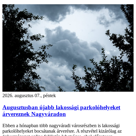
2026. augusztus 07., péntek
Augusztusban újabb lakossági parkolóhelyeket
árvereznek Nagyváradon
Ebben a hónapban több nagyváradi városrészben is lakossági
parkolóhelyeket bocsátanak árverésre. A részvétel kizárólag az