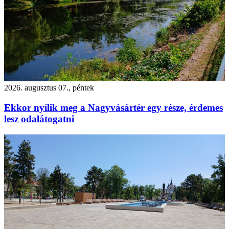
2026. augusztus 07., péntek
Ekkor nyílik meg a Nagyvásártér egy része, érdemes
lesz odalátogatni