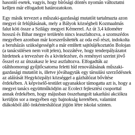
hasonló esetek, vagyis, hogy bírósági döntés nyomán változtatni
kelljen már elfogadott határozatokon.
Egy másik tervezet a műszaki-gazdasági mutatóit tartalmazta azon
megyei út felújításának, mely a Bályok községbeli Kozmaalmás
falut köti össze a Szilágy megyei Kémerrel. Az út 3,4 kilométer
hosszú és Bihar megye területén nincs leaszfaltozva, a szomszédos
megyében azonban már korszerűsítették az oda eső részt, indokolta
a beruházás szükségességét a már említett sajtótájékoztatón Bolojan
(a tanácsülésen nem volt jelen), hozzátéve, hogy tenderpályázatot
hirdetnek a tervezésre és a kivitelezésre, és reményei szerint jövő
ősszel ez az útszakasz le lesz aszfaltozva. Elfogadták az
oláhhomorogi gyűjtőcsatorna feletti híd renoválásának műszaki-
gazdasági mutatóit is, illetve jóváhagyták egy társulási szerződésnek
az aláírását Hegyközpályi községgel a gázhálózat bővítése
érdekében. A képviselő-testület ugyanakkor támogatta azt is, hogy a
megyei tanács együttműködjön az Ecolect fejlesztési csoporttal
annak érdekében, hogy májusban összehangolt takarítási akciókra
kerüljön sor a megyében egy bajnokság keretében, valamint
diákokból álló önkénteshálózat jöjjön létre iskolai szinten.