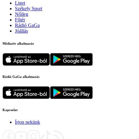
Liget
Székely Sport
Nőileg
Főtér
Rádió GaGa
Jóállás
Médiatér alkalmazás
Rádió GaGa alkalmazás
Kapcsolat
Írjon nekünk