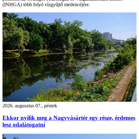
(INHGA) több folyó vízgyűjtő medencéjére.
2026. augusztus 07., péntek
Ekkor nyílik meg a Nagyvásártér egy része, érdemes
lesz odalátogatni