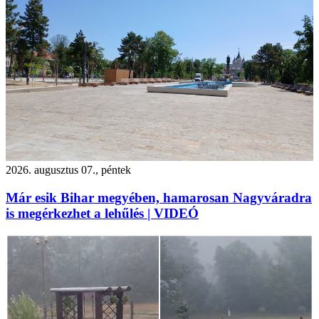
2026. augusztus 07., péntek
Már esik Bihar megyében, hamarosan Nagyváradra
is megérkezhet a lehűlés | VIDEÓ