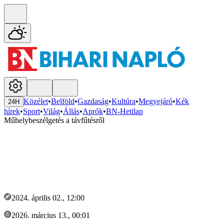
Közélet
•
Belföld
•
Gazdaság
•
Kultúra
•
Megyejáró
•
Kék
24H
hírek
•
Sport
•
Világ
•
Állás
•
Aprók
•
BN-Hetilap
Műhelybeszélgetés a távfűtésről
2024. április 02., 12:00
2026. március 13., 00:01