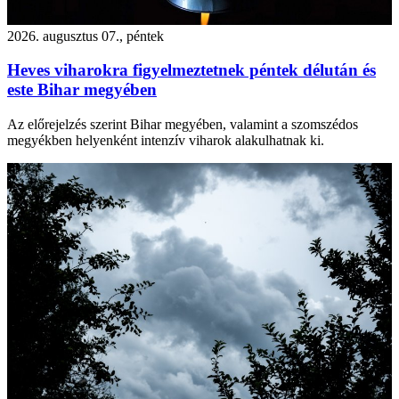
2026. augusztus 07., péntek
Heves viharokra figyelmeztetnek péntek délután és
este Bihar megyében
Az előrejelzés szerint Bihar megyében, valamint a szomszédos
megyékben helyenként intenzív viharok alakulhatnak ki.