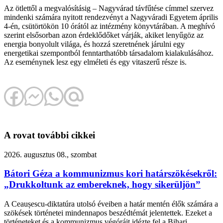
Az ötlettől a megvalósításig – Nagyvárad távfűtése címmel szervez
mindenki számára nyitott rendezvényt a Nagyváradi Egyetem április
4-én, csütörtökön 10 órától az intézmény könyvtárában. A meghívó
szerint elsősorban azon érdeklődőket várják, akiket lenyűgöz az
energia bonyolult világa, és hozzá szeretnének járulni egy
energetikai szempontból fenntarthatóbb társadalom kialakulásához.
Az eseménynek lesz egy elméleti és egy vitaszerű része is.
A rovat további cikkei
2026. augusztus 08., szombat
Bátori Géza a kommunizmus kori határszökésekről:
„Drukkoltunk az embereknek, hogy sikerüljön”
A Ceaușescu-diktatúra utolsó éveiben a határ mentén élők számára a
szökések történetei mindennapos beszédtémát jelentettek. Ezeket a
történeteket és a kommunizmus végóráit idézte fel a Bihari