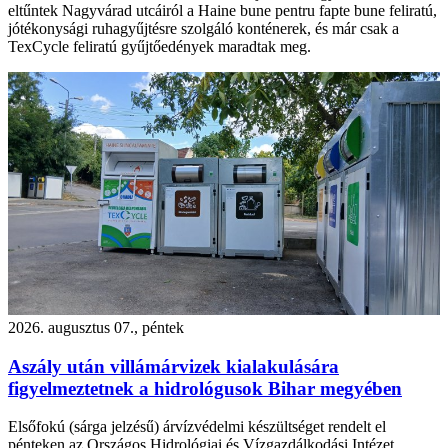
eltűntek Nagyvárad utcáiról a Haine bune pentru fapte bune feliratú,
jótékonysági ruhagyűjtésre szolgáló konténerek, és már csak a
TexCycle feliratú gyűjtőedények maradtak meg.
2026. augusztus 07., péntek
Aszály után villámárvizek kialakulására
figyelmeztetnek a hidrológusok Bihar megyében
Elsőfokú (sárga jelzésű) árvízvédelmi készültséget rendelt el
pénteken az Országos Hidrológiai és Vízgazdálkodási Intézet