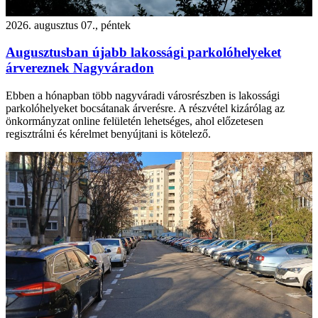
2026. augusztus 07., péntek
Augusztusban újabb lakossági parkolóhelyeket
árvereznek Nagyváradon
Ebben a hónapban több nagyváradi városrészben is lakossági
parkolóhelyeket bocsátanak árverésre. A részvétel kizárólag az
önkormányzat online felületén lehetséges, ahol előzetesen
regisztrálni és kérelmet benyújtani is kötelező.