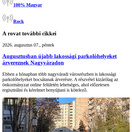
100% Magyar
Rock
A rovat további cikkei
2026. augusztus 07., péntek
Augusztusban újabb lakossági parkolóhelyeket
árvereznek Nagyváradon
Ebben a hónapban több nagyváradi városrészben is lakossági
parkolóhelyeket bocsátanak árverésre. A részvétel kizárólag az
önkormányzat online felületén lehetséges, ahol előzetesen
regisztrálni és kérelmet benyújtani is kötelező.