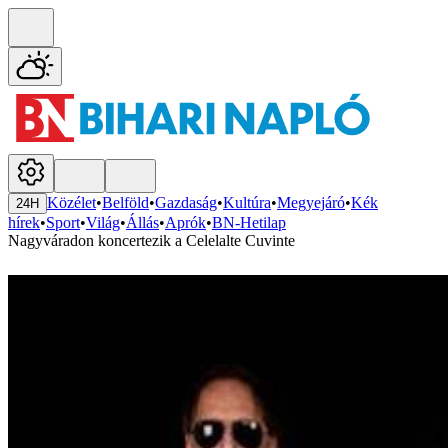
Közélet
•
Belföld
•
Gazdaság
•
Kultúra
•
Megyejáró
•
Kék
24H
hírek
•
Sport
•
Világ
•
Állás
•
Aprók
•
BN-Hetilap
Nagyváradon koncertezik a Celelalte Cuvinte