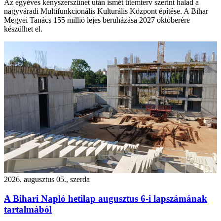
Az egyéves kényszerszünet után ismét ütemterv szerint halad a
nagyváradi Multifunkcionális Kulturális Központ építése. A Bihar
Megyei Tanács 155 millió lejes beruházása 2027 októberére
készülhet el.
2026. augusztus 05., szerda
A Bihari Napló hetilap augusztus 6-i lapszámának
tartalmából