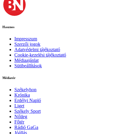
Hasznos
Impresszum
Szerzői jogok
Adatvédelmi tájékoztató
Cookie-kezelési tájékoztató
Médiaajánlat
Sütibeállítások
Médiatér
Székelyhon
Krónika
Erdélyi Napló
Liget
Székely Sport
Nőileg
Főtér
Rádió GaGa
Jóállás