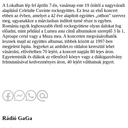
A Lokalban lép fel április 7-én, vasárnap este 19 órától a nagyváradi
alapítású Celelalte Cuvinte rockegyüttes. Ez lesz az első koncert
ebben az évben, amelyet a 42 éve alapított együttes „otthon” szervez
meg, ugyanakkor a márciusban indított turné része is egyben.
Románia egyik leghosszabb életű rockegyüttese olyan dalokat fog
előadni, mint például a Lumea asta című albumukon szereplő 3 în 1,
Aproape cerul vagy a Muza mea. A koncerten megvásárolhatók
lesznek majd az együttes albumai, többek között az 1997-ben
megjelent Ispita. Jegyeket az ambilet.ro oldalon keresztül lehet
vásárolni, elővételben 70 lejért, a koncert napján 80 lejes áron.
Egyetemisták és diákok az ellenőrző könyv vagy a diákigazolvány
felmutatásával kedvezményes áron, 40 lejért válthatnak jegyet.
Rádió GaGa