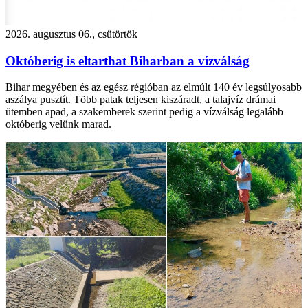
2026. augusztus 06., csütörtök
Októberig is eltarthat Biharban a vízválság
Bihar megyében és az egész régióban az elmúlt 140 év legsúlyosabb
aszálya pusztít. Több patak teljesen kiszáradt, a talajvíz drámai
ütemben apad, a szakemberek szerint pedig a vízválság legalább
októberig velünk marad.