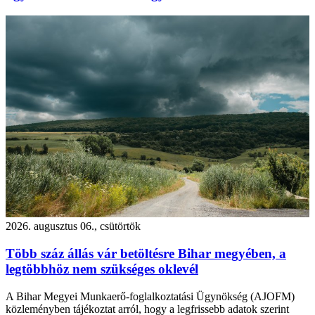
2026. augusztus 06., csütörtök
Több száz állás vár betöltésre Bihar megyében, a
legtöbbhöz nem szükséges oklevél
A Bihar Megyei Munkaerő-foglalkoztatási Ügynökség (AJOFM)
közleményben tájékoztat arról, hogy a legfrissebb adatok szerint