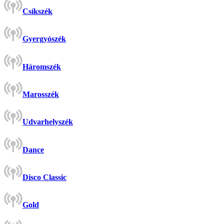
Csíkszék
Gyergyószék
Háromszék
Marosszék
Udvarhelyszék
Dance
Disco Classic
Gold