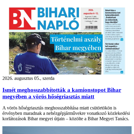
2026. augusztus 05., szerda
Ismét meghosszabbították a kamionstopot Bihar
megyében a vörös hőségriasztás miatt
A vörös hőségriasztás meghosszabbítása miatt csütörtökön is
érvényben maradnak a nehézgépjárművekre vonatkozó közlekedési
korlátozások Bihar megyei útjain – közölte a Bihar Megyei Tanács.