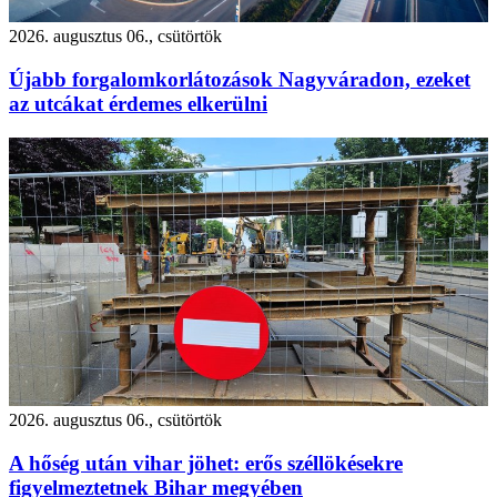
2026. augusztus 06., csütörtök
Újabb forgalomkorlátozások Nagyváradon, ezeket
az utcákat érdemes elkerülni
2026. augusztus 06., csütörtök
A hőség után vihar jöhet: erős széllökésekre
figyelmeztetnek Bihar megyében