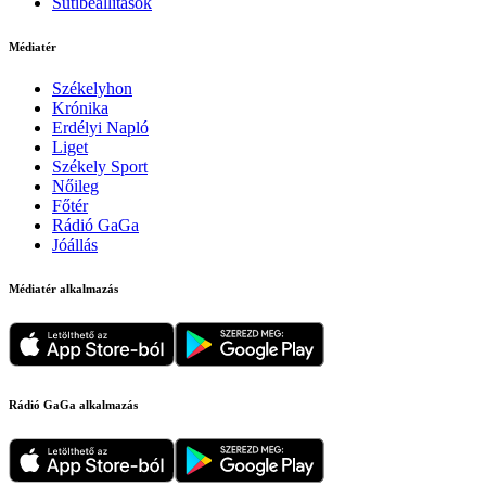
Sütibeállítások
Médiatér
Székelyhon
Krónika
Erdélyi Napló
Liget
Székely Sport
Nőileg
Főtér
Rádió GaGa
Jóállás
Médiatér alkalmazás
Rádió GaGa alkalmazás