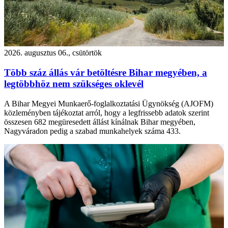
2026. augusztus 06., csütörtök
Több száz állás vár betöltésre Bihar megyében, a
legtöbbhöz nem szükséges oklevél
A Bihar Megyei Munkaerő-foglalkoztatási Ügynökség (AJOFM)
közleményben tájékoztat arról, hogy a legfrissebb adatok szerint
összesen 682 megüresedett állást kínálnak Bihar megyében,
Nagyváradon pedig a szabad munkahelyek száma 433.