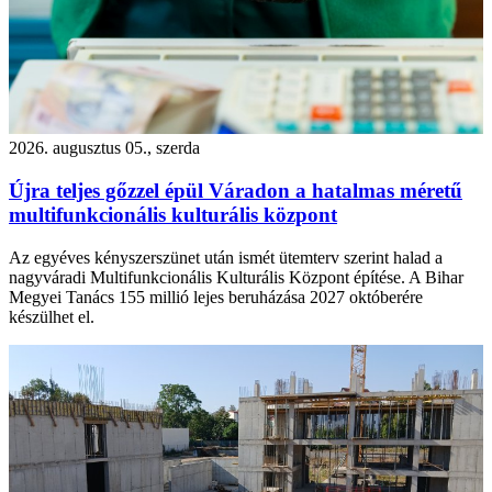
2026. augusztus 05., szerda
Újra teljes gőzzel épül Váradon a hatalmas méretű
multifunkcionális kulturális központ
Az egyéves kényszerszünet után ismét ütemterv szerint halad a
nagyváradi Multifunkcionális Kulturális Központ építése. A Bihar
Megyei Tanács 155 millió lejes beruházása 2027 októberére
készülhet el.