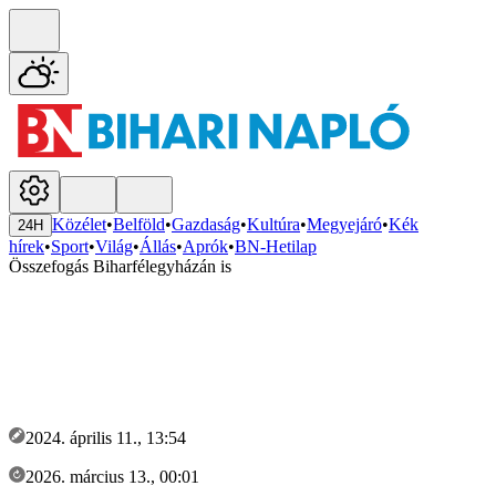
Közélet
•
Belföld
•
Gazdaság
•
Kultúra
•
Megyejáró
•
Kék
24H
hírek
•
Sport
•
Világ
•
Állás
•
Aprók
•
BN-Hetilap
Összefogás Biharfélegyházán is
2024. április 11., 13:54
2026. március 13., 00:01