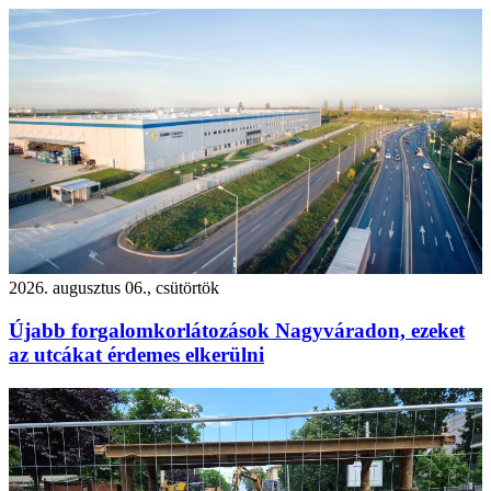
2026. augusztus 06., csütörtök
Újabb forgalomkorlátozások Nagyváradon, ezeket
az utcákat érdemes elkerülni