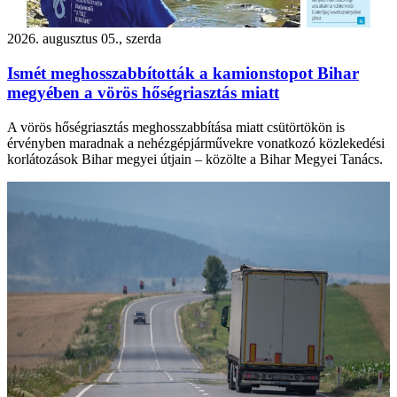
2026. augusztus 05., szerda
Ismét meghosszabbították a kamionstopot Bihar
megyében a vörös hőségriasztás miatt
A vörös hőségriasztás meghosszabbítása miatt csütörtökön is
érvényben maradnak a nehézgépjárművekre vonatkozó közlekedési
korlátozások Bihar megyei útjain – közölte a Bihar Megyei Tanács.