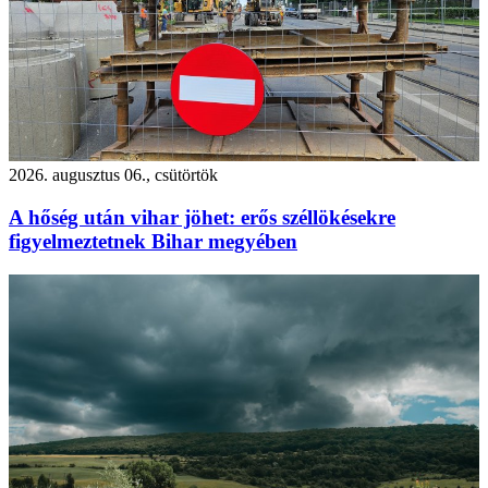
2026. augusztus 06., csütörtök
A hőség után vihar jöhet: erős széllökésekre
figyelmeztetnek Bihar megyében