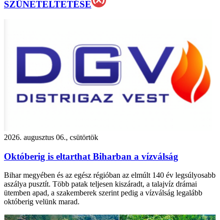
SZÜNETELTETÉSE
2026. augusztus 06., csütörtök
Októberig is eltarthat Biharban a vízválság
Bihar megyében és az egész régióban az elmúlt 140 év legsúlyosabb
aszálya pusztít. Több patak teljesen kiszáradt, a talajvíz drámai
ütemben apad, a szakemberek szerint pedig a vízválság legalább
októberig velünk marad.