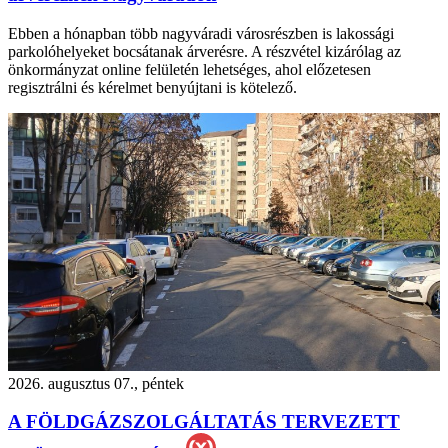
Ebben a hónapban több nagyváradi városrészben is lakossági
parkolóhelyeket bocsátanak árverésre. A részvétel kizárólag az
önkormányzat online felületén lehetséges, ahol előzetesen
regisztrálni és kérelmet benyújtani is kötelező.
2026. augusztus 07., péntek
A FÖLDGÁZSZOLGÁLTATÁS TERVEZETT