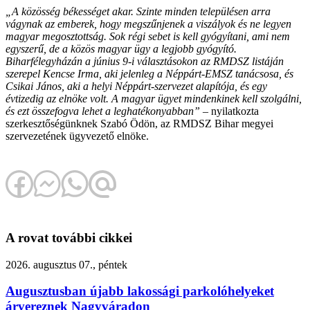
„A közösség békességet akar. Szinte minden településen arra
vágynak az emberek, hogy megszűnjenek a viszályok és ne legyen
magyar megosztottság. Sok régi sebet is kell gyógyítani, ami nem
egyszerű, de a közös magyar ügy a legjobb gyógyító.
Biharfélegyházán a június 9-i választásokon az RMDSZ listáján
szerepel Kencse Irma, aki jelenleg a Néppárt-EMSZ tanácsosa, és
Csikai János, aki a helyi Néppárt-szervezet alapítója, és egy
évtizedig az elnöke volt. A magyar ügyet mindenkinek kell szolgálni,
és ezt összefogva lehet a leghatékonyabban”
– nyilatkozta
szerkesztőségünknek Szabó Ödön, az RMDSZ Bihar megyei
szervezetének ügyvezető elnöke.
A rovat további cikkei
2026. augusztus 07., péntek
Augusztusban újabb lakossági parkolóhelyeket
árvereznek Nagyváradon