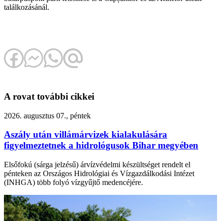
találkozásánál.
A rovat további cikkei
2026. augusztus 07., péntek
Aszály után villámárvizek kialakulására
figyelmeztetnek a hidrológusok Bihar megyében
Elsőfokú (sárga jelzésű) árvízvédelmi készültséget rendelt el
pénteken az Országos Hidrológiai és Vízgazdálkodási Intézet
(INHGA) több folyó vízgyűjtő medencéjére.