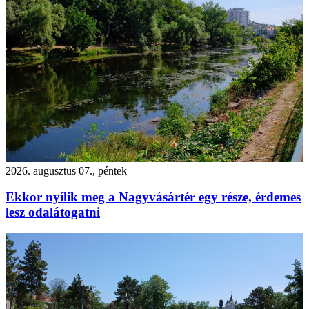
2026. augusztus 07., péntek
Ekkor nyílik meg a Nagyvásártér egy része, érdemes
lesz odalátogatni