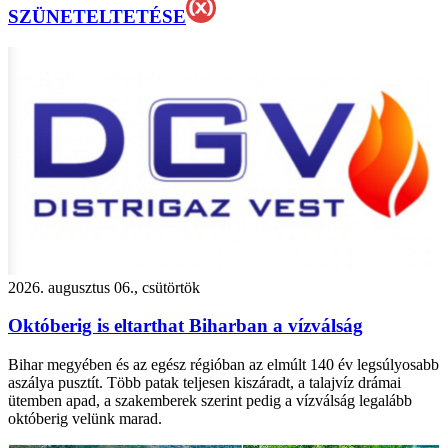
SZÜNETELTETÉSE
2026. augusztus 06., csütörtök
Októberig is eltarthat Biharban a vízválság
Bihar megyében és az egész régióban az elmúlt 140 év legsúlyosabb
aszálya pusztít. Több patak teljesen kiszáradt, a talajvíz drámai
ütemben apad, a szakemberek szerint pedig a vízválság legalább
októberig velünk marad.