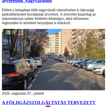
árvereznek Nagyváradon
Ebben a hónapban több nagyváradi városrészben is lakossági
parkolóhelyeket bocsátanak árverésre. A részvétel kizárólag az
önkormányzat online felületén lehetséges, ahol előzetesen
regisztrálni és kérelmet benyújtani is kötelező.
2026. augusztus 07., péntek
A FÖLDGÁZSZOLGÁLTATÁS TERVEZETT