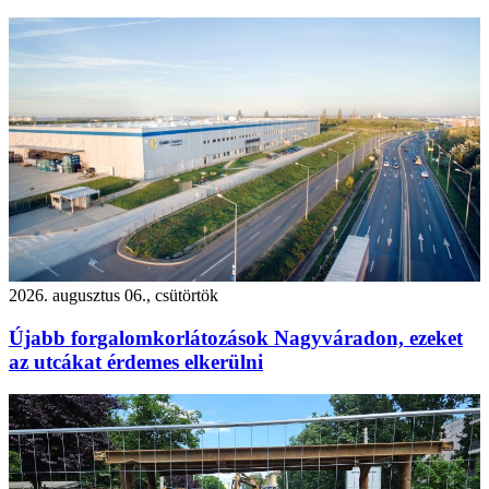
2026. augusztus 06., csütörtök
Újabb forgalomkorlátozások Nagyváradon, ezeket
az utcákat érdemes elkerülni