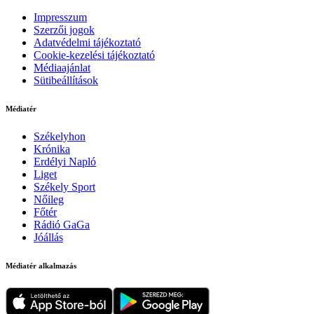
Impresszum
Szerzői jogok
Adatvédelmi tájékoztató
Cookie-kezelési tájékoztató
Médiaajánlat
Sütibeállítások
Médiatér
Székelyhon
Krónika
Erdélyi Napló
Liget
Székely Sport
Nőileg
Főtér
Rádió GaGa
Jóállás
Médiatér alkalmazás