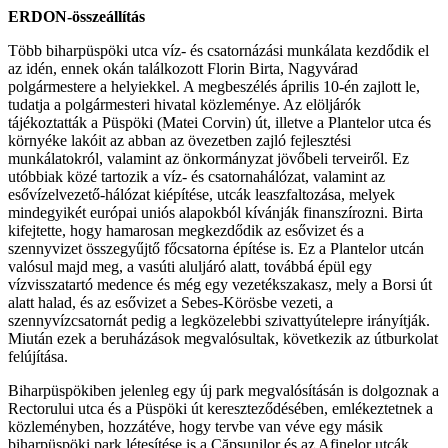
ERDON-összeállítás
Több biharpüspöki utca víz- és csatornázási munkálata kezdődik el
az idén, ennek okán találkozott Florin Birta, Nagyvárad
polgármestere a helyiekkel. A megbeszélés április 10-én zajlott le,
tudatja a polgármesteri hivatal közleménye. Az elöljárók
tájékoztatták a Püspöki (Matei Corvin) út, illetve a Plantelor utca és
környéke lakóit az abban az övezetben zajló fejlesztési
munkálatokról, valamint az önkormányzat jövőbeli terveiről. Ez
utóbbiak közé tartozik a víz- és csatornahálózat, valamint az
esővízelvezető-hálózat kiépítése, utcák leaszfaltozása, melyek
mindegyikét európai uniós alapokból kívánják finanszírozni. Birta
kifejtette, hogy hamarosan megkezdődik az esővizet és a
szennyvizet összegyűjtő főcsatorna építése is. Ez a Plantelor utcán
valósul majd meg, a vasúti aluljáró alatt, továbbá épül egy
vízvisszatartó medence és még egy vezetékszakasz, mely a Borsi út
alatt halad, és az esővizet a Sebes-Körösbe vezeti, a
szennyvízcsatornát pedig a legközelebbi szivattyútelepre irányítják.
Miután ezek a beruházások megvalósultak, következik az útburkolat
felújítása.
Biharpüspökiben jelenleg egy új park megvalósításán is dolgoznak a
Rectorului utca és a Püspöki út kereszteződésében, emlékeztetnek a
közleményben, hozzátéve, hogy tervbe van véve egy másik
biharpüspöki park létesítése is a Căpșunilor és az Afinelor utcák