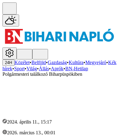
Közélet
•
Belföld
•
Gazdaság
•
Kultúra
•
Megyejáró
•
Kék
24H
hírek
•
Sport
•
Világ
•
Állás
•
Aprók
•
BN-Hetilap
Polgármesteri találkozó Biharpüspökiben
2024. április 11., 15:17
2026. március 13., 00:01