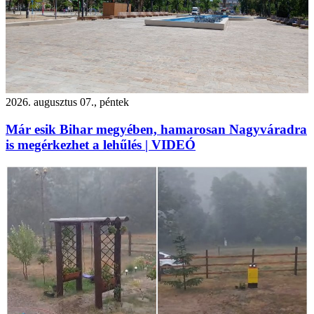
2026. augusztus 07., péntek
Már esik Bihar megyében, hamarosan Nagyváradra
is megérkezhet a lehűlés | VIDEÓ