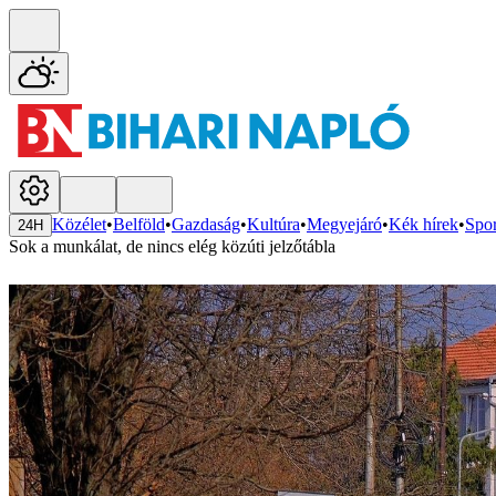
Közélet
•
Belföld
•
Gazdaság
•
Kultúra
•
Megyejáró
•
Kék hírek
•
Spor
24H
Sok a munkálat, de nincs elég közúti jelzőtábla