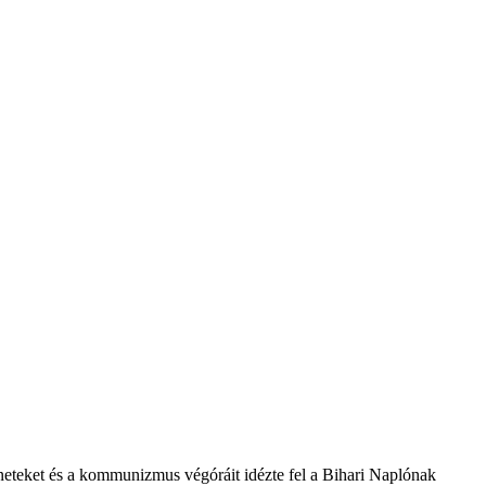
éneteket és a kommunizmus végóráit idézte fel a Bihari Naplónak