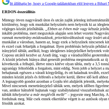
Itt állíthatja be, hogy a Google-találatokban elöl legyen a Bihari
ERDON-összeállítás
Mintegy ötven nagyváradi úton és utcán zajlik jelenleg infrastruktur
körülmény, hogy sok munkálat helyszínén nem helyezik ki az ideglenes
végleges közúti jelzőtáblák.
„Ebben az évben már vagy kétszáz jelzőtá
inkább probléma, mert megszokás alapján sem lehet vezetni Nagyvárad
vannak menetirány-módosulások, prioritásváltozások vagy lezárt utcá
munkálat a városban, hanem az, hogy ezek a helyszínek nincsenek kit
és ezzel csak feltartják a forgalmat. Ilyen problémás helyszín például
irányjelző táblát, anélkül, hogy ideiglenes irányjelzőket helyeztek vo
Coposu utcától kezdve az Aradi útig, vagy a váradszőllősi geotermikus
A közúti jelzések hiánya által generált probléma megmutatkozik az új 
következik a felhajtó, illetve nincs kitéve olyan tábla, mely a 3,5 to
ugyanúgy feltorlódik a forgalom, mint eddig. Nem jobb a helyzet a más
behajtanak egészen a váradi körgyűrűig, és ott haladnak tovább, ezze
minden közúti jelzés és felfestés a helyére kerül, illetve idő kell a
A legnagyobb gondot azonban a Gojdu téri aluljárók jelentik, melyeket 
Mivel nincsenek menetirányjelző táblák sem, melyek időben figyelme
van, amikor hátrafelé hajtanak vagy szabálytalanul visszafordulnak az
táblák kihelyezése a már meglévők mellé”
– jegyezte meg Marchiş. A k
fordulnak meg. Már csek ennek elkerülése végett is az autósok olyan
frissítik azokat.