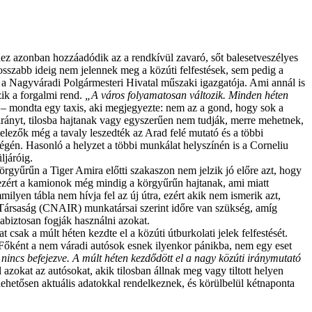
hez azonban hozzáadódik az a rendkívül zavaró, sőt balesetveszélyes
osszabb ideig nem jelennek meg a közúti felfestések, sem pedig a
 a Nagyváradi Polgármesteri Hivatal műszaki igazgatója. Ami annál is
ik a forgalmi rend.
„A város folyamatosan változik. Minden héten
– mondta egy taxis, aki megjegyezte: nem az a gond, hogy sok a
irányt, tilosba hajtanak vagy egyszerűen nem tudják, merre mehetnek,
telezők még a tavaly leszedték az Arad felé mutató és a többi
 végén. Hasonló a helyzet a többi munkálat helyszínén is a Corneliu
üljáróig.
örgyűrűn a Tiger Amira előtti szakaszon nem jelzik jó előre azt, hogy
k, ezért a kamionok még mindig a körgyűrűn hajtanak, ami miatt
lyen tábla nem hívja fel az új útra, ezért akik nem ismerik azt,
lő Társaság (CNAIR)
munkatársai szerint időre van szükség, amíg
gabiztosan fogják használni azokat.
sak a múlt héten kezdte el a közúti útburkolati jelek felfestését.
Főként a nem váradi autósok esnek ilyenkor pánikba, nem egy eset
incs befejezve. A múlt héten kezdődött el a nagy közúti iránymutató
azokat az autósokat, akik tilosban állnak meg vagy tiltott helyen
hetősen aktuális adatokkal rendelkeznek, és körülbelül kétnaponta