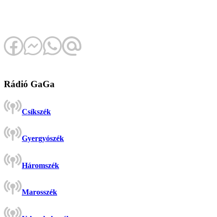
Rádió GaGa
Csíkszék
Gyergyószék
Háromszék
Marosszék