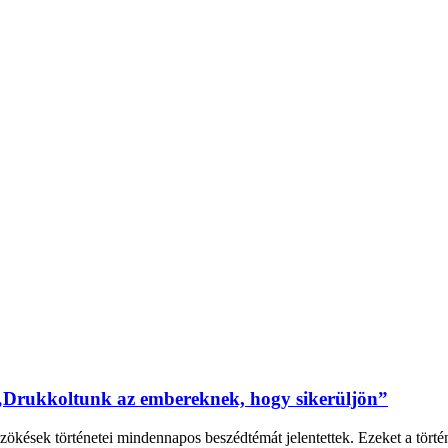
„Drukkoltunk az embereknek, hogy sikerüljön”
zökések történetei mindennapos beszédtémát jelentettek. Ezeket a tört