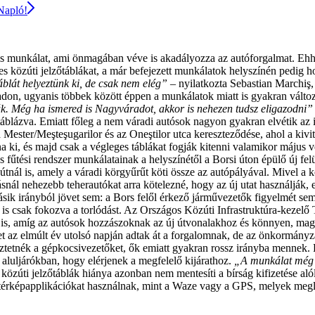
 Napló!
ális munkálat, ami önmagában véve is akadályozza az autóforgalmat. Eh
 közúti jelzőtáblákat, a már befejezett munkálatok helyszínén pedig h
blát helyeztünk ki, de csak nem elég”
– nyilatkozta Sebastian Marchiş,
on, ugyanis többek között éppen a munkálatok miatt is gyakran változ
k. Még ha ismered is Nagyváradot, akkor is nehezen tudsz eligazodni”
áblázva. Emiatt főleg a nem váradi autósok nagyon gyakran elvétik az 
 a Mester/Meşteşugarilor és az Oneştilor utca kereszteződése, ahol a kivi
lna ki, és majd csak a végleges táblákat fogják kitenni valamikor május
 fűtési rendszer munkálatainak a helyszínétől a Borsi úton épülő új fel
útnál is, amely a váradi körgyűrűt köti össze az autópályával. Mivel a k
nnásnál nehezebb teherautókat arra kötelezné, hogy az új utat használjá
ik irányból jövet sem: a Bors felől érkező járművezetők figyelmét semmi
l is csak fokozva a torlódást. Az Országos Közúti Infrastruktúra-keze
hhoz is, amíg az autósok hozzászoknak az új útvonalakhoz és könnyen, ma
az elmúlt év utolsó napján adtak át a forgalomnak, de az önkormányzat c
ztetnék a gépkocsivezetőket, ők emiatt gyakran rossz irányba mennek. 
 aluljárókban, hogy elérjenek a megfelelő kijárathoz.
„A munkálat még n
özúti jelzőtáblák hiánya azonban nem mentesíti a bírság kifizetése alól 
 térképapplikációkat használnak, mint a Waze vagy a GPS, melyek megle