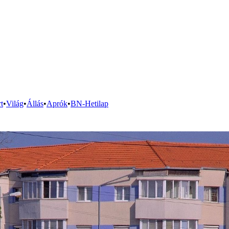
t
•
Világ
•
Állás
•
Aprók
•
BN-Hetilap