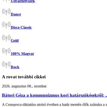
Udvarhelyszék
Dance
Disco Classic
Gold
100% Magyar
Rock
A rovat további cikkei
2026. augusztus 08., szombat
Bátori Géza a kommunizmus kori határszökésekről: 
A Ceaușescu-diktatúra utolsó éveiben a határ mentén élők számára a s