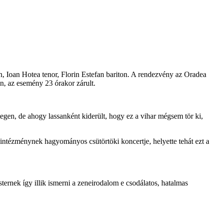
, Ioan Hotea tenor, Florin Estefan bariton. A rendezvény az Oradea
on, az esemény 23 órakor zárult.
etegen, de ahogy lassanként kiderült, hogy ez a vihar mégsem tör ki,
neintézménynek hagyományos csütörtöki koncertje, helyette tehát ezt a
sternek így illik ismerni a zeneirodalom e csodálatos, hatalmas