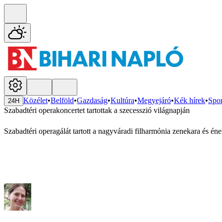
Közélet
•
Belföld
•
Gazdaság
•
Kultúra
•
Megyejáró
•
Kék hírek
•
Spor
24H
Szabadtéri operakoncertet tartottak a szecesszió világnapján
Szabadtéri operagálát tartott a nagyváradi filharmónia zenekara és én