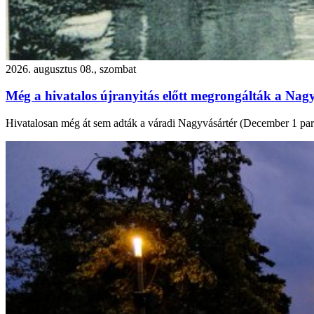
2026. augusztus 08., szombat
Még a hivatalos újranyitás előtt megrongálták a Nagy
Hivatalosan még át sem adták a váradi Nagyvásártér (December 1 park) f