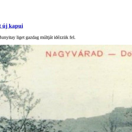
t új kapui
unyitay liget gazdag múltját idézzük fel.