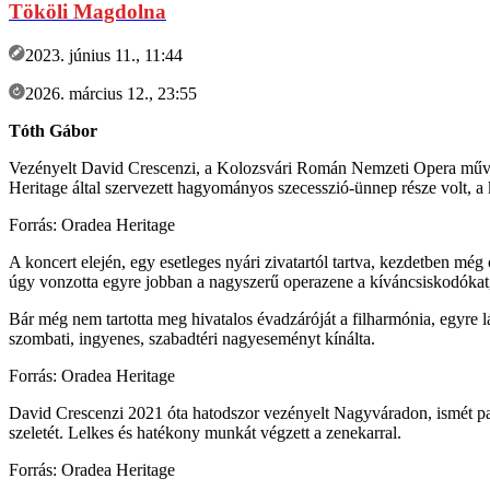
Tököli Magdolna
2023. június 11., 11:44
2026. március 12., 23:55
Tóth Gábor
Vezényelt David Crescenzi, a Kolozsvári Román Nemzeti Opera művésze
Heritage által szervezett hagyományos szecesszió-ünnep része volt, a 
Forrás: Oradea Heritage
A koncert elején, egy esetleges nyári zivatartól tartva, kezdetben még
úgy vonzotta egyre jobban a nagyszerű operazene a kíváncsiskodókat, 
Bár még nem tartotta meg hivatalos évadzáróját a filharmónia, egyre l
szombati, ingyenes, szabadtéri nagyeseményt kínálta.
Forrás: Oradea Heritage
David Crescenzi 2021 óta hatodszor vezényelt Nagyváradon, ismét partit
szeletét. Lelkes és hatékony munkát végzett a zenekarral.
Forrás: Oradea Heritage