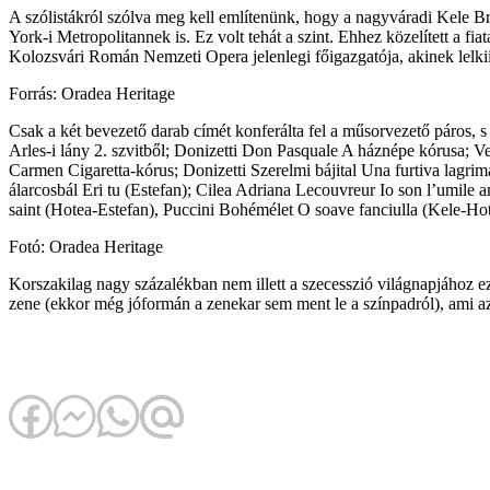
A szólistákról szólva meg kell említenünk, hogy a nagyváradi Kele B
York-i Metropolitannek is. Ez volt tehát a szint. Ehhez közelített a f
Kolozsvári Román Nemzeti Opera jelenlegi főigazgatója, akinek lelkiis
Forrás: Oradea Heritage
Csak a két bevezető darab címét konferálta fel a műsorvezető páros, 
Arles-i lány 2. szvitből; Donizetti Don Pasquale A háznépe kórusa; Ve
Carmen Cigaretta-kórus; Donizetti Szerelmi bájital Una furtiva lagr
álarcosbál Eri tu (Estefan); Cilea Adriana Lecouvreur Io son l’umile
saint (Hotea-Estefan), Puccini Bohémélet O soave fanciulla (Kele-Hot
Fotó: Oradea Heritage
Korszakilag nagy százalékban nem illett a szecesszió világnapjához e
zene (ekkor még jóformán a zenekar sem ment le a színpadról), ami az 