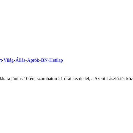
t
•
Világ
•
Állás
•
Aprók
•
BN-Hetilap
ekkara június 10-én, szombaton 21 órai kezdettel, a Szent László-tér köz