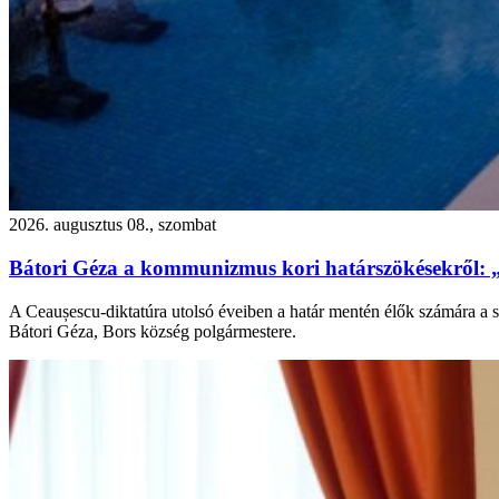
2026. augusztus 08., szombat
Bátori Géza a kommunizmus kori határszökésekről: 
A Ceaușescu-diktatúra utolsó éveiben a határ mentén élők számára a s
Bátori Géza, Bors község polgármestere.