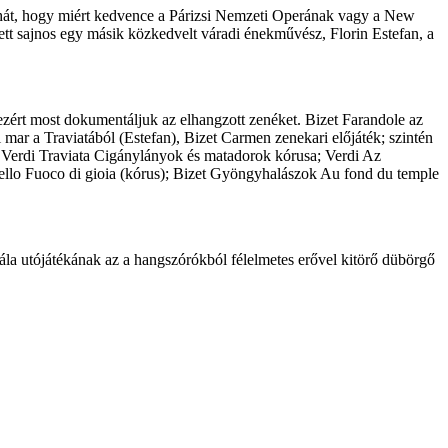
tehát, hogy miért kedvence a Párizsi Nemzeti Operának vagy a New
ített sajnos egy másik közkedvelt váradi énekművész, Florin Estefan, a
 ezért most dokumentáljuk az elhangzott zenéket. Bizet Farandole az
 mar a Traviatából (Estefan), Bizet Carmen zenekari előjáték; szintén
; Verdi Traviata Cigánylányok és matadorok kórusa; Verdi Az
Otello Fuoco di gioia (kórus); Bizet Gyöngyhalászok Au fond du temple
gála utójátékának az a hangszórókból félelmetes erővel kitörő dübörgő