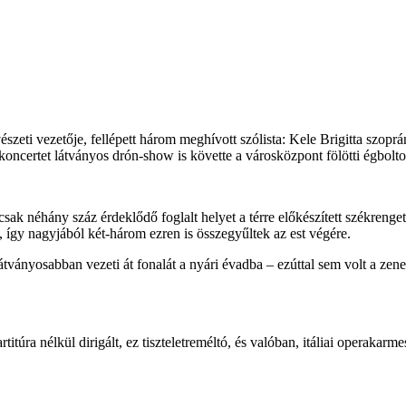
ti vezetője, fellépett három meghívott szólista: Kele Brigitta szoprán
koncertet látványos drón-show is követte a városközpont fölötti égbolt
 csak néhány száz érdeklődő foglalt helyet a térre előkészített székreng
így nagyjából két-három ezren is összegyűltek az est végére.
átványosabban vezeti át fonalát a nyári évadba – ezúttal sem volt a ze
úra nélkül dirigált, ez tiszteletreméltó, és valóban, itáliai operakarme