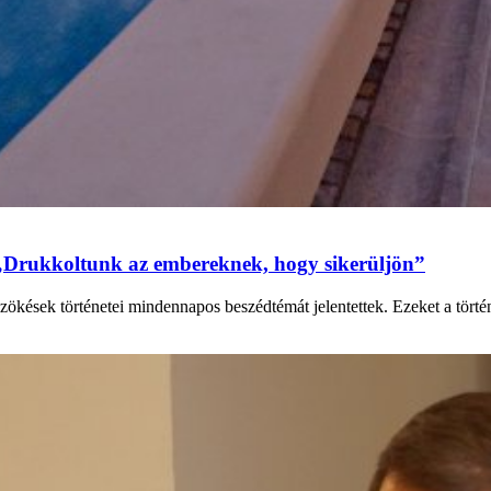
„Drukkoltunk az embereknek, hogy sikerüljön”
zökések történetei mindennapos beszédtémát jelentettek. Ezeket a tört