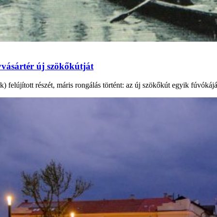
vásártér új szökőkútját
elújított részét, máris rongálás történt: az új szökőkút egyik fúvókáját