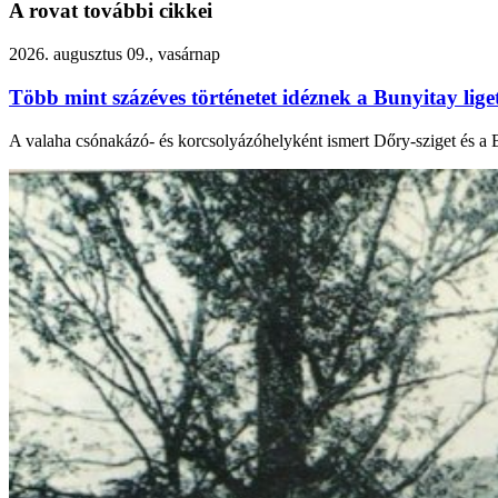
A rovat további cikkei
2026. augusztus 09., vasárnap
Több mint százéves történetet idéznek a Bunyitay lige
A valaha csónakázó- és korcsolyázóhelyként ismert Dőry-sziget és a B