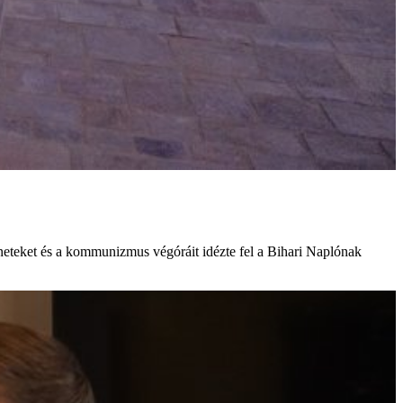
éneteket és a kommunizmus végóráit idézte fel a Bihari Naplónak