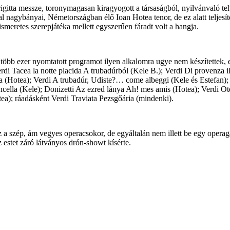
rigitta messze, toronymagasan kiragyogott a társaságból, nyilvánvaló 
iatal nagybányai, Németországban élő Ioan Hotea tenor, de ez alatt teljes
meretes szerepjátéka mellett egyszerűen fáradt volt a hangja.
s több ezer nyomtatott programot ilyen alkalomra ugye nem készítettek,
rdi Tacea la notte placida A trubadúrból (Kele B.); Verdi Di provenza il
ima (Hotea); Verdi A trubadúr, Udiste?… come albeggi (Kele és Estefan)
 ancella (Kele); Donizetti Az ezred lánya Ah! mes amis (Hotea); Verdi 
ea); ráadásként Verdi Traviata Pezsgőária (mindenki).
z a szép, ám vegyes operacsokor, de egyáltalán nem illett be egy opera
estet záró látványos drón-showt kísérte.