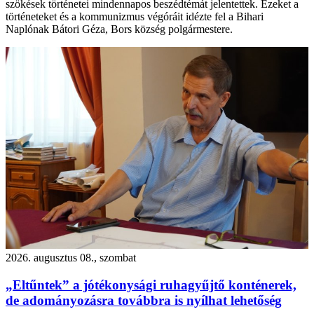
szökések történetei mindennapos beszédtémát jelentettek. Ezeket a
történeteket és a kommunizmus végóráit idézte fel a Bihari
Naplónak Bátori Géza, Bors község polgármestere.
2026. augusztus 08., szombat
„Eltűntek” a jótékonysági ruhagyűjtő konténerek,
de adományozásra továbbra is nyílhat lehetőség