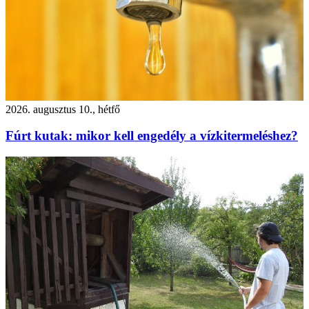
2026. augusztus 10., hétfő
Fúrt kutak: mikor kell engedély a vízkitermeléshez?