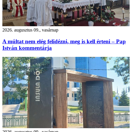
2026. augusztus 09., vasárnap
A múltat nem elég felidézni, meg is kell érteni – Pap
István kommentárja
2026. augusztus 09., vasárnap