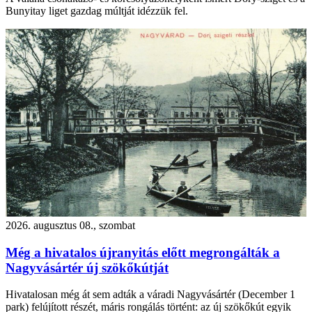
Bunyitay liget gazdag múltját idézzük fel.
2026. augusztus 08., szombat
Még a hivatalos újranyitás előtt megrongálták a
Nagyvásártér új szökőkútját
Hivatalosan még át sem adták a váradi Nagyvásártér (December 1
park) felújított részét, máris rongálás történt: az új szökőkút egyik