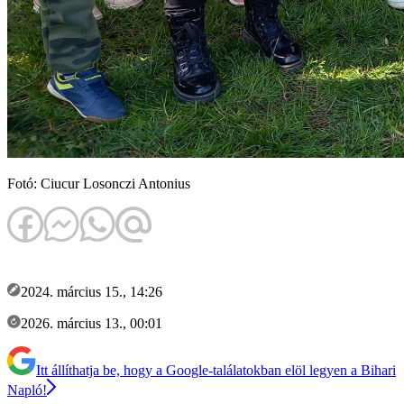
Fotó: Ciucur Losonczi Antonius
2024. március 15., 14:26
2026. március 13., 00:01
Itt állíthatja be, hogy a Google-találatokban elöl legyen a Bihari
Napló!