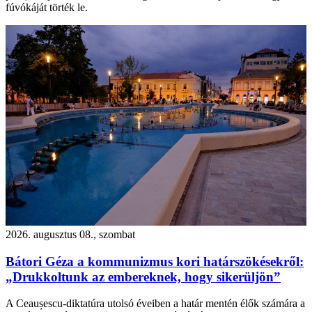
fúvókáját törték le.
2026. augusztus 08., szombat
Bátori Géza a kommunizmus kori határszökésekről:
„Drukkoltunk az embereknek, hogy sikerüljön”
A Ceaușescu-diktatúra utolsó éveiben a határ mentén élők számára a