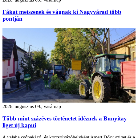
Fákat metszenek és vágnak ki Nagyvárad több
pontján
2026. augusztus 09., vasárnap
Több mint százéves történetet idéznek a Bunyitay
liget új kapui
A valaha csónakázó- és korcsolyázóhelyként ismert Dőry-sziget és a