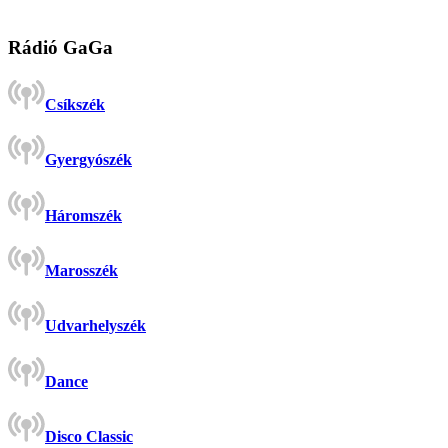
Rádió GaGa
Csíkszék
Gyergyószék
Háromszék
Marosszék
Udvarhelyszék
Dance
Disco Classic