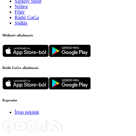
Székely Sport
Nőileg
Főtér
Rádió GaGa
Jóállás
Médiatér alkalmazás
Rádió GaGa alkalmazás
Kapcsolat
Írjon nekünk