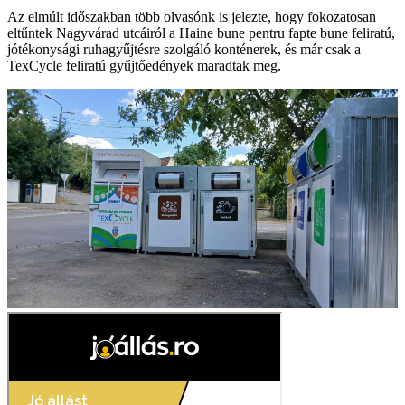
Az elmúlt időszakban több olvasónk is jelezte, hogy fokozatosan
eltűntek Nagyvárad utcáiról a Haine bune pentru fapte bune feliratú,
jótékonysági ruhagyűjtésre szolgáló konténerek, és már csak a
TexCycle feliratú gyűjtőedények maradtak meg.