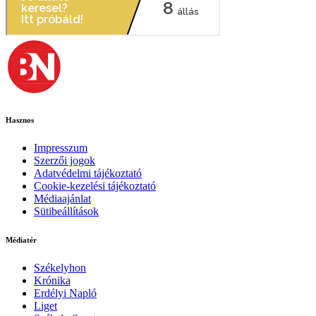
Hasznos
Impresszum
Szerzői jogok
Adatvédelmi tájékoztató
Cookie-kezelési tájékoztató
Médiaajánlat
Sütibeállítások
Médiatér
Székelyhon
Krónika
Erdélyi Napló
Liget