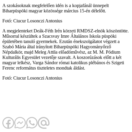
A szokásoknak megfelelően idén is a kopjafánál ünnepelt
Biharpüspöki magyar közössége március 15-én délelőtt.
Fotó: Ciucur Losonczi Antonius
A megjelenteket Deák-Féth Irén körzeti RMDSZ-elnök köszöntötte.
Műsorral készültek a Szacsvay Imre Általános Iskola püspöki
épületében tanuló gyermekek. Ezután énekszolgálatot végzett a
Szabó Mária által irányított Biharpüspöki Hagyományőrző
Népdalkör, majd Meleg Attila előadóművész, az M. M. Pódium
Kulturális Egyesület vezetője szavalt. A koszorúzások előtt a két
magyar lelkész, Varga Sándor római katolikus plébános és Szigeti
Ferenc református tiszteletes mondtak áldást.
Fotó: Ciucur Losonczi Antonius