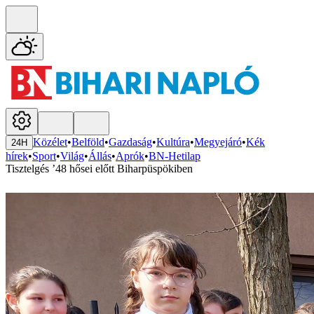
Közélet
•
Belföld
•
Gazdaság
•
Kultúra
•
Megyejáró
•
Kék
24H
hírek
•
Sport
•
Világ
•
Állás
•
Aprók
•
BN-Hetilap
Tisztelgés ’48 hősei előtt Biharpüspökiben