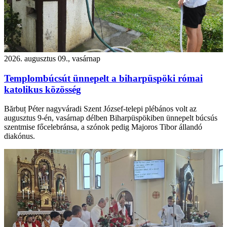
2026. augusztus 09., vasárnap
Templombúcsút ünnepelt a biharpüspöki római
katolikus közösség
Bărbuț Péter nagyváradi Szent József-telepi plébános volt az
augusztus 9-én, vasárnap délben Biharpüspökiben ünnepelt búcsús
szentmise főcelebránsa, a szónok pedig Majoros Tibor állandó
diakónus.