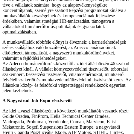
téve a vállalatok számára, hogy az alaptevékenységükre
koncentráljanak, személyre szabott képzési programokat kínálva a
munkavállalók készségeinek és kompetenciáinak fejlesztése
érdekében, valamint stratégiai HR-tanácsadást, támogatva a
vállalatokat humánerőforrás-politikájuk és gyakorlatuk
optimalizálásában.
A munkavállalók többféle előnyt is élveznek: a karrierlehetőségek
széles skálájához való hozzáférést, az Adecco tanácsadóinak
elkötelezett támogatását, a nagyszerű munkakörülményeket,
valamint a fejlődési lehetőségeket.
Az Adecco humánerőforrás-közvetítő az idei állásbörzén 46 szabad
álláshelyet kínál. A vállalat környezetvédelmi tisztviselőt, toborzási
szakembert, beszerzési tisztviselőt, villamosmérnököt, munkaerő-
felvételi szakértőt és munkavédelmi/tűzvédelmi tisztviselőt keres. Az
állásokra közép- és felsőfokú végzettséggel rendelkezők egyaránt
jelentkezhetnek.
A Nagyvárad Job Expó résztvevői
Az idei tavaszi állásbörzén a következő munkáltatók vesznek részt:
Golde Oradea, FinProm, Hella Technical Center Oradea,
Madrugada, Prohuman, Vernicolor, Comau, Marvicon, Faist
Mekatronic, Sogefi Suspensions Eastern Europe, a nagyváradi
Henri Coandă Posztliceális Iskola, ATP Motors, STIHL, Limtex,