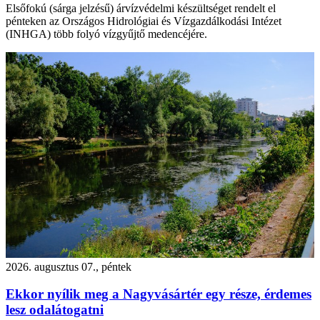
Elsőfokú (sárga jelzésű) árvízvédelmi készültséget rendelt el
pénteken az Országos Hidrológiai és Vízgazdálkodási Intézet
(INHGA) több folyó vízgyűjtő medencéjére.
2026. augusztus 07., péntek
Ekkor nyílik meg a Nagyvásártér egy része, érdemes
lesz odalátogatni