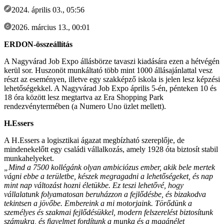
2024. április 03., 05:56
2026. március 13., 00:01
ERDON-összeállítás
A Nagyvárad Job Expo állásbörze tavaszi kiadására ezen a hétvégén
kerül sor. Huszonöt munkáltató több mint 1000 állásajánlattal vesz
részt az eseményen, illetve egy szakképző iskola is jelen lesz képzési
lehetőségekkel. A Nagyvárad Job Expo április 5-én, pénteken 10 és
18 óra között lesz megtartva az Era Shopping Park
rendezvénytermében (a Numero Uno üzlet mellett).
H.Essers
A H.Essers a logisztikai ágazat megbízható szereplője, de
mindenekelőtt egy családi vállalkozás, amely 1928 óta biztosít stabil
munkahelyeket.
„Mind a 7500 kollégánk olyan ambiciózus ember, akik bele mertek
vágni ebbe a területbe, készek megragadni a lehetőségeket, és nap
mint nap változást hozni életükbe. Ez teszi lehetővé, hogy
vállalatunk folyamatosan beruházzon a fejlődésbe, és bizakodva
tekintsen a jövőbe. Embereink a mi motorjaink. Törődünk a
személyes és szakmai fejlődésükkel, modern felszerelést biztosítunk
számukra, és figyelmet fordítunk a munka és a magánélet