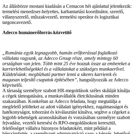
Az állásbörze mostani kiadásán a Cemacon hét ajánlattal jelentkezik:
termelési menedzser-helyettes, karbantartási koordinátor, szerelő,
villanyszerelő, műszakvezető, termelési operátor és logisztikai
targoncavezető.
Adecco humánerőforrás-közvetítő
„Románia egyik legnagyobb, humán erőforrással foglalkozó
vállalata vagyunk, az Adecco Group része, amely mintegy 60
országban van jelen. Több mint 25 éve hozzuk össze az embereket a
karrierlehetőségekkel és a vállalatokat a szükséges munkaerővel.
Küldetésünk: megbízható partner lenni a sikeres karrierek és
magasan teljesítő csapatok építésében”
, hangsúlyozzák az Adecco
képviselői.
A társaság személyre szabott HR-megoldások széles skáláját kínálja
a cégek támogatására, a munkavállalók életciklusának minden
szakaszában. Konkrétan az Adecco feladata, hogy megtalálja a
megfelelő jelölteket az adott vállalati igényekhez, rugalmasságot és
hatékonyságot, toborzást és kiválasztást kínálva, segítve a cégeket a
legjobb tehetségek azonosításában és vonzásában személyre szabott
fejvadász, vezetői keresési és RPO-megoldásokon keresztül,
felelősséget vállalva bizonyos feladatokért, mint például a
bérszámfejtés, a személyzeti adminisztráció vagy a képzés, lehetővé