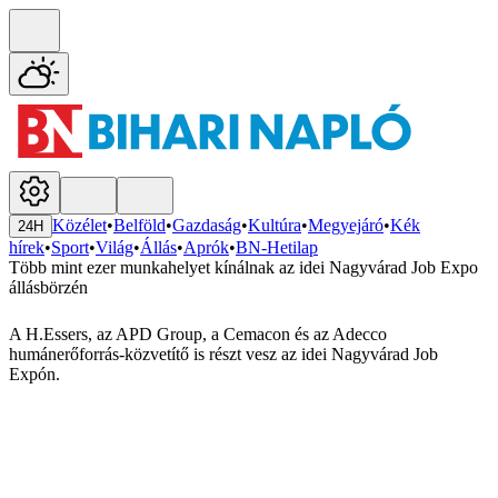
Közélet
•
Belföld
•
Gazdaság
•
Kultúra
•
Megyejáró
•
Kék
24H
hírek
•
Sport
•
Világ
•
Állás
•
Aprók
•
BN-Hetilap
Több mint ezer munkahelyet kínálnak az idei Nagyvárad Job Expo
állásbörzén
A H.Essers, az APD Group, a Cemacon és az Adecco
humánerőforrás-közvetítő is részt vesz az idei Nagyvárad Job
Expón.