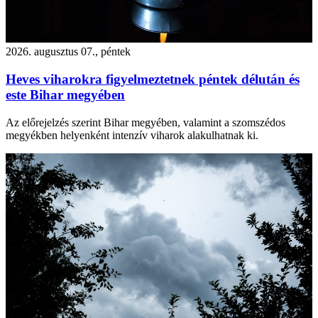
2026. augusztus 07., péntek
Heves viharokra figyelmeztetnek péntek délután és
este Bihar megyében
Az előrejelzés szerint Bihar megyében, valamint a szomszédos
megyékben helyenként intenzív viharok alakulhatnak ki.