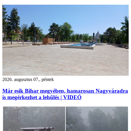
2026. augusztus 07., péntek
Már esik Bihar megyében, hamarosan Nagyváradra
is megérkezhet a lehűlés | VIDEÓ