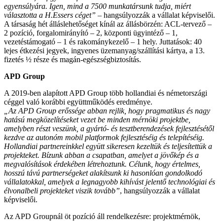
egyensúlyára. Igen, mind a 7500 munkatársunk tudja, miért
választotta a H.Essers céget”
– hangsúlyozzák a vállalat képviselői.
A társaság hét álláslehetőséget kínál az állásbörzén: ACL-tervező –
2 pozíció, forgalomirányító – 2, központi ügyintéző – 1,
vezetéstámogató – 1 és rakománykezelő – 1 hely. Juttatások: 40
lejes étkezési jegyek, ingyenes üzemanyag/szállítási kártya, a 13.
fizetés ½ része és magán-egészségbiztosítás.
APD Group
A 2019-ben alapított APD Group több hollandiai és németországi
céggel való korábbi együttműködés eredménye.
„Az APD Group erőssége abban rejlik, hogy pragmatikus és nagy
hatású megközelítéseket vezet be minden mérnöki projektbe,
amelyben részt veszünk, a gyártó- és tesztberendezések fejlesztésétől
kezdve az autonóm mobil platformok fejlesztéséig és telepítéséig.
Hollandiai partnereinkkel együtt sikeresen kezeltük és teljesítettük a
projekteket. Bízunk abban a csapatban, amelyet a jövőkép és a
megvalósítások érdekében létrehoztunk. Célunk, hogy értelmes,
hosszú távú partnerségeket alakítsunk ki hasonlóan gondolkodó
vállalatokkal, amelyek a legnagyobb kihívást jelentő technológiai és
élvonalbeli projekteket viszik tovább”
, hangsúlyozzák a vállalat
képviselői.
Az APD Groupnál öt pozíció áll rendelkezésre: projektmérnök,