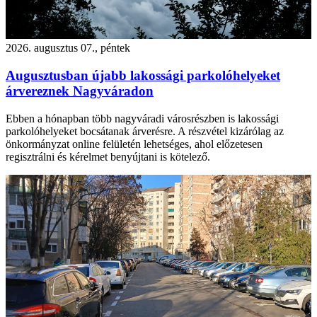
2026. augusztus 07., péntek
Augusztusban újabb lakossági parkolóhelyeket
árvereznek Nagyváradon
Ebben a hónapban több nagyváradi városrészben is lakossági
parkolóhelyeket bocsátanak árverésre. A részvétel kizárólag az
önkormányzat online felületén lehetséges, ahol előzetesen
regisztrálni és kérelmet benyújtani is kötelező.