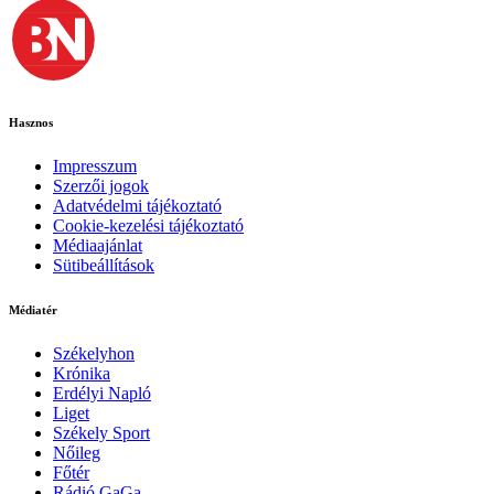
Hasznos
Impresszum
Szerzői jogok
Adatvédelmi tájékoztató
Cookie-kezelési tájékoztató
Médiaajánlat
Sütibeállítások
Médiatér
Székelyhon
Krónika
Erdélyi Napló
Liget
Székely Sport
Nőileg
Főtér
Rádió GaGa