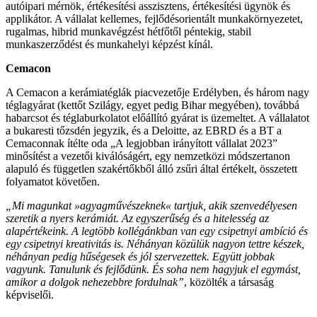
autóipari mérnök, értékesítési asszisztens, értékesítési ügynök és
applikátor. A vállalat kellemes, fejlődésorientált munkakörnyezetet,
rugalmas, hibrid munkavégzést hétfőtől péntekig, stabil
munkaszerződést és munkahelyi képzést kínál.
Cemacon
A Cemacon a kerámiatéglák piacvezetője Erdélyben, és három nagy
téglagyárat (kettőt Szilágy, egyet pedig Bihar megyében), továbbá
habarcsot és téglaburkolatot előállító gyárat is üzemeltet. A vállalatot
a bukaresti tőzsdén jegyzik, és a Deloitte, az EBRD és a BT a
Cemaconnak ítélte oda „A legjobban irányított vállalat 2023”
minősítést a vezetői kiválóságért, egy nemzetközi módszertanon
alapuló és független szakértőkből álló zsűri által értékelt, összetett
folyamatot követően.
„Mi magunkat »agyagművészeknek« tartjuk, akik szenvedélyesen
szeretik a nyers kerámiát. Az egyszerűség és a hitelesség az
alapértékeink. A legtöbb kollégánkban van egy csipetnyi ambíció és
egy csipetnyi kreativitás is. Néhányan közülük nagyon tettre készek,
néhányan pedig hűségesek és jól szervezettek. Együtt jobbak
vagyunk. Tanulunk és fejlődünk. És soha nem hagyjuk el egymást,
amikor a dolgok nehezebbre fordulnak”
, közölték a társaság
képviselői.