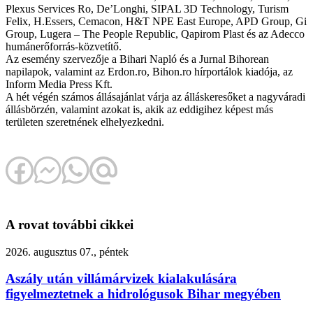
Plexus Services Ro, De
’
Longhi, SIPAL 3D Technology, Turism
Felix, H.Essers, Cemacon, H&T NPE East Europe, APD Group, Gi
Group, Lugera – The People Republic, Qapirom Plast és az Adecco
humánerőforrás-közvetítő.
Az esemény szervezője a Bihari Napló és a Jurnal Bihorean
napilapok, valamint az Erdon.ro, Bihon.ro hírportálok kiadója, az
Inform Media Press Kft.
A hét végén számos állásajánlat várja az álláskeresőket a nagyváradi
állásbörzén, valamint azokat is, akik az eddigihez képest más
területen szeretnének elhelyezkedni.
A rovat további cikkei
2026. augusztus 07., péntek
Aszály után villámárvizek kialakulására
figyelmeztetnek a hidrológusok Bihar megyében