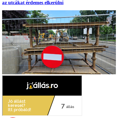
az utcákat érdemes elkerülni