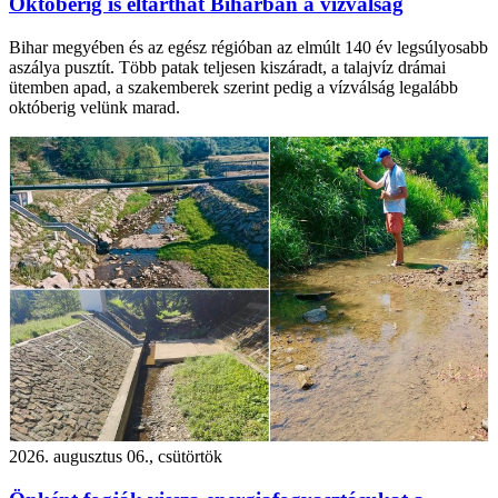
Októberig is eltarthat Biharban a vízválság
Bihar megyében és az egész régióban az elmúlt 140 év legsúlyosabb
aszálya pusztít. Több patak teljesen kiszáradt, a talajvíz drámai
ütemben apad, a szakemberek szerint pedig a vízválság legalább
októberig velünk marad.
2026. augusztus 06., csütörtök