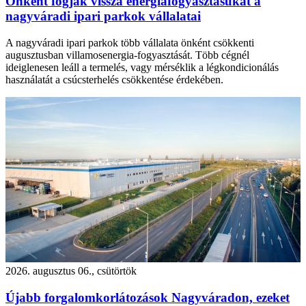
Önként fogják vissza energiafogyasztásukat a
nagyváradi ipari parkok vállalatai
A nagyváradi ipari parkok több vállalata önként csökkenti
augusztusban villamosenergia-fogyasztását. Több cégnél
ideiglenesen leáll a termelés, vagy mérséklik a légkondicionálás
használatát a csúcsterhelés csökkentése érdekében.
2026. augusztus 06., csütörtök
Újabb forgalomkorlátozások Nagyváradon, ezeket