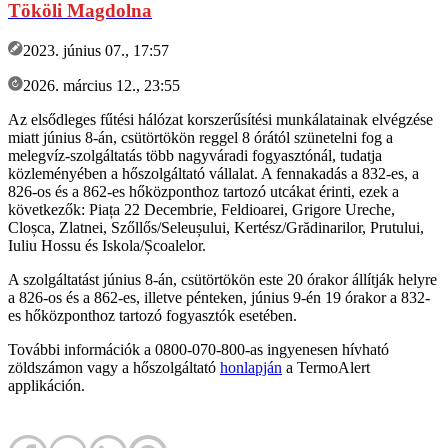
Tököli Magdolna
2023. június 07., 17:57
2026. március 12., 23:55
Az elsődleges fűtési hálózat korszerűsítési munkálatainak elvégzése
miatt június 8-án, csütörtökön reggel 8 órától szünetelni fog a
melegvíz-szolgáltatás több nagyváradi fogyasztónál, tudatja
közleményében a hőszolgáltató vállalat. A fennakadás a 832-es, a
826-os és a 862-es hőközponthoz tartozó utcákat érinti, ezek a
következők: Piața 22 Decembrie, Feldioarei, Grigore Ureche,
Cloșca, Zlatnei, Szőllős/Seleușului, Kertész/Grădinarilor, Prutului,
Iuliu Hossu és Iskola/Școalelor.
A szolgáltatást június 8-án, csütörtökön este 20 órakor állítják helyre
a 826-os és a 862-es, illetve pénteken, június 9-én 19 órakor a 832-
es hőközponthoz tartozó fogyasztók esetében.
További információk a 0800-070-800-as ingyenesen hívható
zöldszámon vagy a hőszolgáltató
honlapján
a TermoAlert
applikáción.