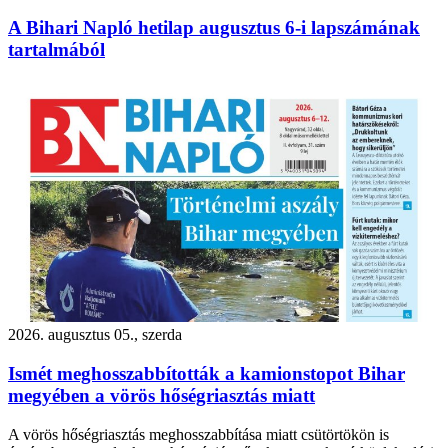
A Bihari Napló hetilap augusztus 6-i lapszámának
tartalmából
2026. augusztus 05., szerda
Ismét meghosszabbították a kamionstopot Bihar
megyében a vörös hőségriasztás miatt
A vörös hőségriasztás meghosszabbítása miatt csütörtökön is