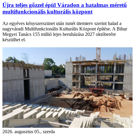
Újra teljes gőzzel épül Váradon a hatalmas méretű
multifunkcionális kulturális központ
Az egyéves kényszerszünet után ismét ütemterv szerint halad a
nagyváradi Multifunkcionális Kulturális Központ építése. A Bihar
Megyei Tanács 155 millió lejes beruházása 2027 októberére
készülhet el.
2026. augusztus 05., szerda