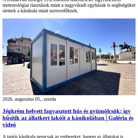
meteorológiai riasztások miatt a nagyváradi egyházak is segítségükre
sietnek a kánikula miatt szenvedőknek.
2026. augusztus 05., szerda
Jégkrém helyett fagyasztott hús és gyümölcsök: így
hűsítik az állatkert lakóit a kánikulában│Galéria és
videó
A tartós kánikula nemcsak az embereket, hanem az állatokat is