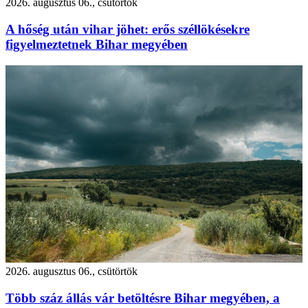
2026. augusztus 06., csütörtök
A hőség után vihar jöhet: erős széllökésekre
figyelmeztetnek Bihar megyében
2026. augusztus 06., csütörtök
Több száz állás vár betöltésre Bihar megyében, a