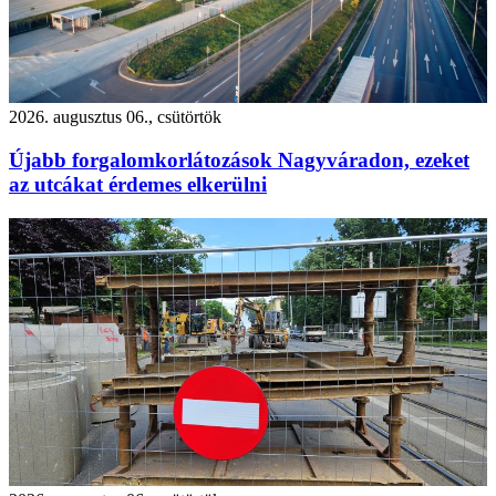
2026. augusztus 06., csütörtök
Újabb forgalomkorlátozások Nagyváradon, ezeket
az utcákat érdemes elkerülni