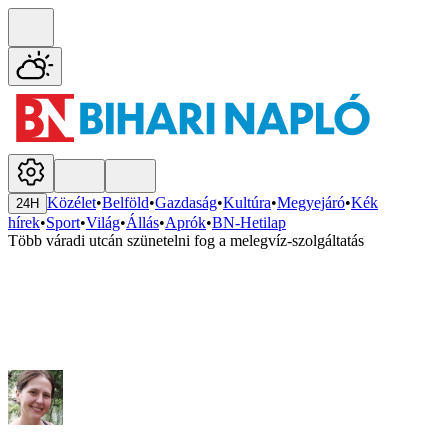
Közélet
•
Belföld
•
Gazdaság
•
Kultúra
•
Megyejáró
•
Kék
24H
hírek
•
Sport
•
Világ
•
Állás
•
Aprók
•
BN-Hetilap
Több váradi utcán szünetelni fog a melegvíz-szolgáltatás