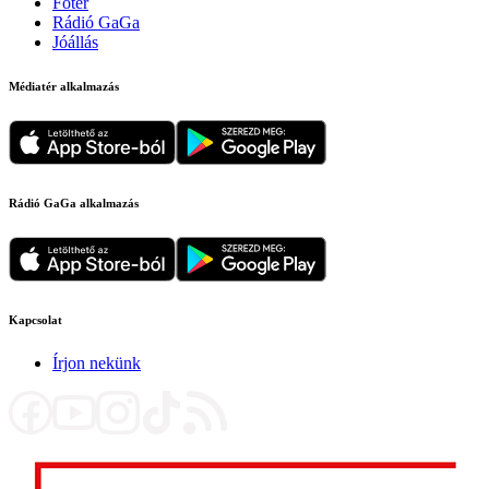
Főtér
Rádió GaGa
Jóállás
Médiatér alkalmazás
Rádió GaGa alkalmazás
Kapcsolat
Írjon nekünk