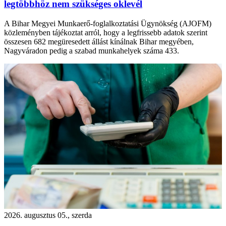
legtöbbhöz nem szükséges oklevél
A Bihar Megyei Munkaerő-foglalkoztatási Ügynökség (AJOFM)
közleményben tájékoztat arról, hogy a legfrissebb adatok szerint
összesen 682 megüresedett állást kínálnak Bihar megyében,
Nagyváradon pedig a szabad munkahelyek száma 433.
2026. augusztus 05., szerda