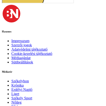
Hasznos
Impresszum
Szerzői jogok
Adatvédelmi tájékoztató
Cookie-kezelési tájékoztató
Médiaajánlat
Sütibeállítások
Médiatér
Székelyhon
Krónika
Erdélyi Napló
Liget
Székely Sport
Nőileg