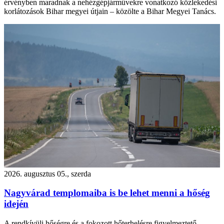
érvényben maradnak a nehézgépjárművekre vonatkozó közlekedési
korlátozások Bihar megyei útjain – közölte a Bihar Megyei Tanács.
2026. augusztus 05., szerda
Nagyvárad templomaiba is be lehet menni a hőség
idején
A rendkívüli hőségre és a fokozott hőterhelésre figyelmeztető