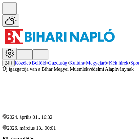
Közélet
•
Belföld
•
Gazdaság
•
Kultúra
•
Megyejáró
•
Kék hírek
•
Spor
24H
Új igazgatója van a Bihar Megyei Műemlékvédelmi Alapítványnak
2024. április 01., 16:32
2026. március 13., 00:01
BN-összeállítás