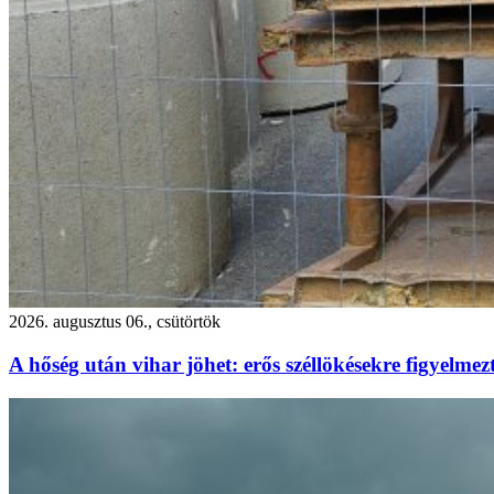
2026. augusztus 06., csütörtök
A hőség után vihar jöhet: erős széllökésekre figyelm