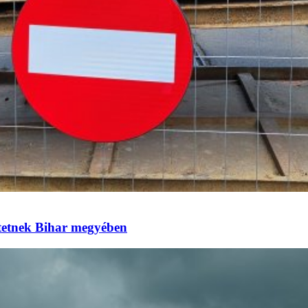
eztetnek Bihar megyében