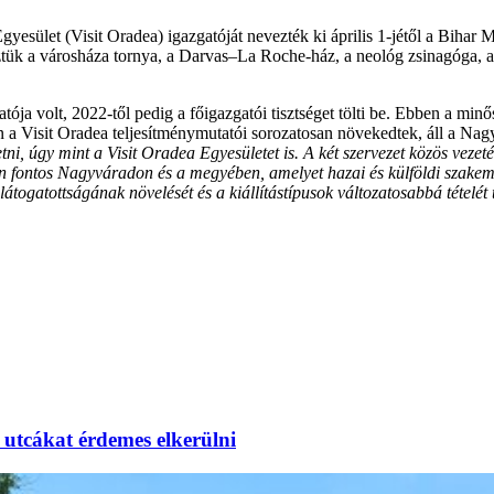
yesület (Visit Oradea) igazgatóját nevezték ki április 1-jétől a Biha
köztük a városháza tornya, a Darvas–La Roche-ház, a neológ zsinagóga
ója volt, 2022-től pedig a főigazgatói tisztséget tölti be. Ebben a mi
en a Visit Oradea teljesítménymutatói sorozatosan növekedtek, áll a N
ni, úgy mint a Visit Oradea Egyesületet is. A két szervezet közös vezet
ontos Nagyváradon és a megyében, amelyet hazai és külföldi szakembe
togatottságának növelését és a kiállítástípusok változatosabbá tételét t
utcákat érdemes elkerülni