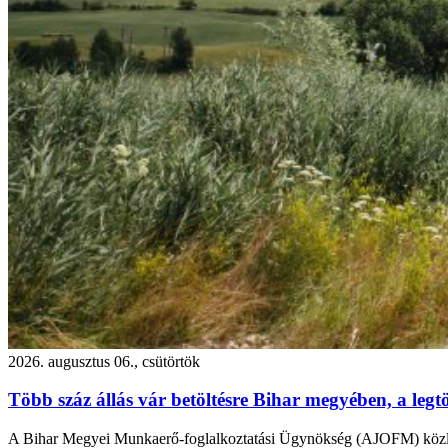
2026. augusztus 06., csütörtök
Több száz állás vár betöltésre Bihar megyében, a leg
A Bihar Megyei Munkaerő-foglalkoztatási Ügynökség (AJOFM) közlemé