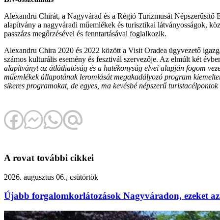
Alexandru Chirát, a Nagyvárad és a Régió Turizmusát Népszerűsítő Eg
alapítvány a nagyváradi műemlékek és turisztikai látványosságok, 
passzázs megőrzésével és fenntartásával foglalkozik.
Alexandru Chira 2020 és 2022 között a Visit Oradea ügyvezető igazgat
számos kulturális esemény és fesztivál szervezője. Az elmúlt két évb
alapítványt az átláthatóság és a hatékonyság elvei alapján fogom vezet
műemlékek állapotának leromlását megakadályozó program kiemelten f
sikeres programokat, de egyes, ma kevésbé népszerű turistacélpontok lá
A rovat további cikkei
2026. augusztus 06., csütörtök
Újabb forgalomkorlátozások Nagyváradon, ezeket az 