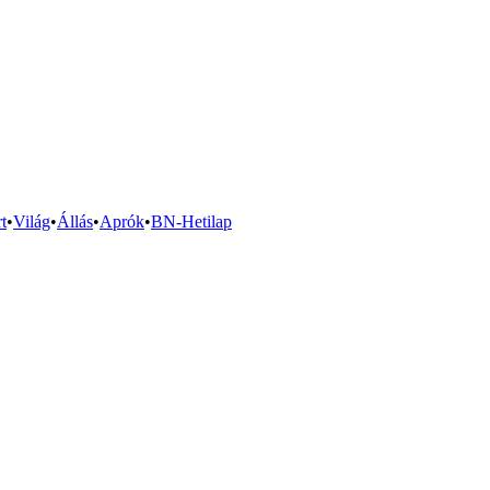
t
•
Világ
•
Állás
•
Aprók
•
BN-Hetilap