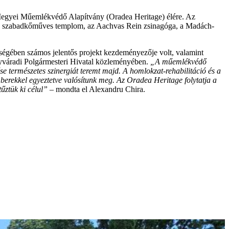
r Megyei Műemlékvédő Alapítvány (Oradea Heritage) élére. Az
, a szabadkőműves templom, az Aachvas Rein zsinagóga, a Madách-
nőségében számos jelentős projekt kezdeményezője volt, valamint
agyváradi Polgármesteri Hivatal közleményében.
„A műemlékvédő
ése természetes szinergiát teremt majd. A homlokzat-rehabilitáció és a
rekkel egyeztetve valósítunk meg. Az Oradea Heritage folytatja a
űztük ki célul”
– mondta el Alexandru Chira.