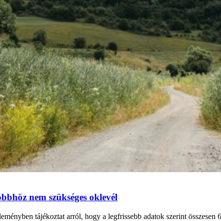
többhöz nem szükséges oklevél
nyben tájékoztat arról, hogy a legfrissebb adatok szerint összesen 