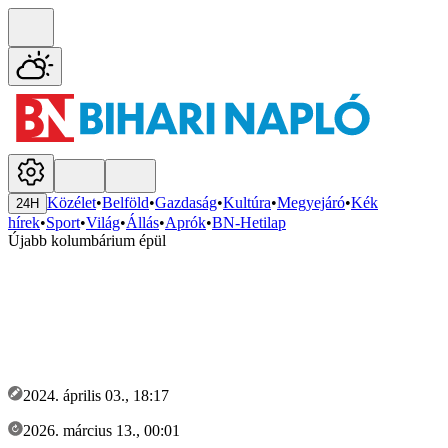
Közélet
•
Belföld
•
Gazdaság
•
Kultúra
•
Megyejáró
•
Kék
24H
hírek
•
Sport
•
Világ
•
Állás
•
Aprók
•
BN-Hetilap
Újabb kolumbárium épül
2024. április 03., 18:17
2026. március 13., 00:01