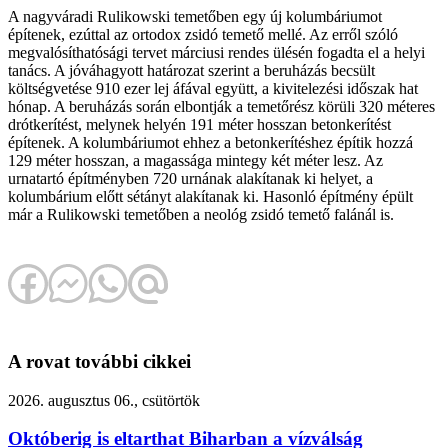
A nagyváradi Rulikowski temetőben egy új kolumbáriumot
építenek, ezúttal az ortodox zsidó temető mellé. Az erről szóló
megvalósíthatósági tervet márciusi rendes ülésén fogadta el a helyi
tanács. A jóváhagyott határozat szerint a beruházás becsült
költségvetése 910 ezer lej áfával együtt, a kivitelezési időszak hat
hónap. A beruházás során elbontják a temetőrész körüli 320 méteres
drótkerítést, melynek helyén 191 méter hosszan betonkerítést
építenek. A kolumbáriumot ehhez a betonkerítéshez építik hozzá
129 méter hosszan, a magassága mintegy két méter lesz. Az
urnatartó építményben 720 urnának alakítanak ki helyet, a
kolumbárium előtt sétányt alakítanak ki. Hasonló építmény épült
már a Rulikowski temetőben a neológ zsidó temető falánál is.
A rovat további cikkei
2026. augusztus 06., csütörtök
Októberig is eltarthat Biharban a vízválság