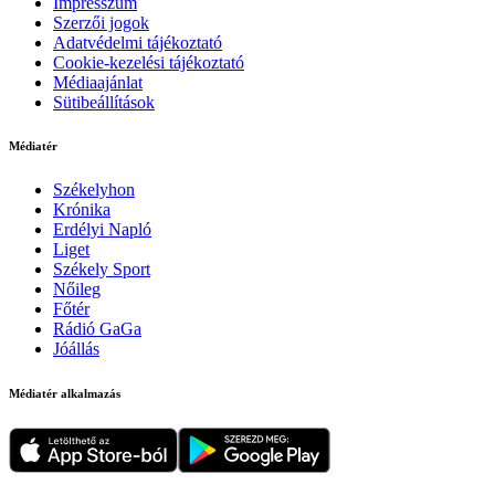
Impresszum
Szerzői jogok
Adatvédelmi tájékoztató
Cookie-kezelési tájékoztató
Médiaajánlat
Sütibeállítások
Médiatér
Székelyhon
Krónika
Erdélyi Napló
Liget
Székely Sport
Nőileg
Főtér
Rádió GaGa
Jóállás
Médiatér alkalmazás