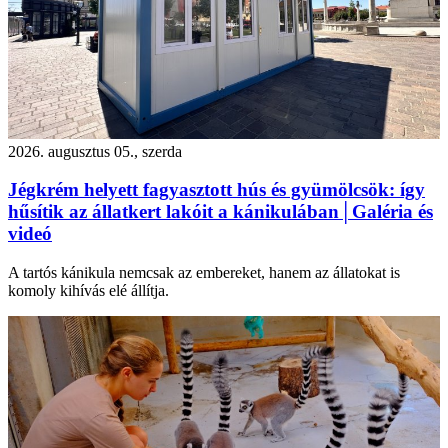
2026. augusztus 05., szerda
Jégkrém helyett fagyasztott hús és gyümölcsök: így
hűsítik az állatkert lakóit a kánikulában│Galéria és
videó
A tartós kánikula nemcsak az embereket, hanem az állatokat is
komoly kihívás elé állítja.