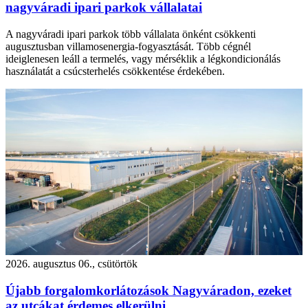
nagyváradi ipari parkok vállalatai
A nagyváradi ipari parkok több vállalata önként csökkenti
augusztusban villamosenergia-fogyasztását. Több cégnél
ideiglenesen leáll a termelés, vagy mérséklik a légkondicionálás
használatát a csúcsterhelés csökkentése érdekében.
2026. augusztus 06., csütörtök
Újabb forgalomkorlátozások Nagyváradon, ezeket
az utcákat érdemes elkerülni