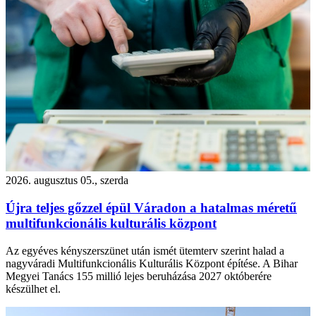
2026. augusztus 05., szerda
Újra teljes gőzzel épül Váradon a hatalmas méretű
multifunkcionális kulturális központ
Az egyéves kényszerszünet után ismét ütemterv szerint halad a
nagyváradi Multifunkcionális Kulturális Központ építése. A Bihar
Megyei Tanács 155 millió lejes beruházása 2027 októberére
készülhet el.