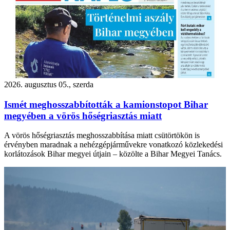
2026. augusztus 05., szerda
Ismét meghosszabbították a kamionstopot Bihar
megyében a vörös hőségriasztás miatt
A vörös hőségriasztás meghosszabbítása miatt csütörtökön is
érvényben maradnak a nehézgépjárművekre vonatkozó közlekedési
korlátozások Bihar megyei útjain – közölte a Bihar Megyei Tanács.