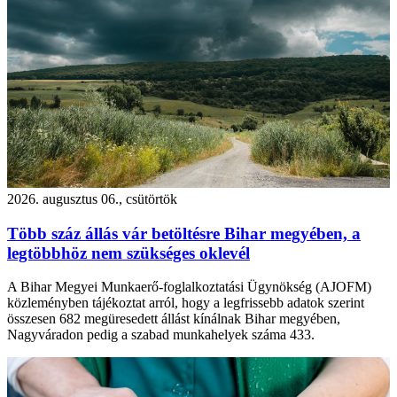
2026. augusztus 06., csütörtök
Több száz állás vár betöltésre Bihar megyében, a
legtöbbhöz nem szükséges oklevél
A Bihar Megyei Munkaerő-foglalkoztatási Ügynökség (AJOFM)
közleményben tájékoztat arról, hogy a legfrissebb adatok szerint
összesen 682 megüresedett állást kínálnak Bihar megyében,
Nagyváradon pedig a szabad munkahelyek száma 433.