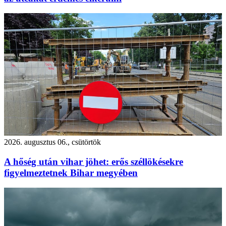
2026. augusztus 06., csütörtök
A hőség után vihar jöhet: erős széllökésekre
figyelmeztetnek Bihar megyében