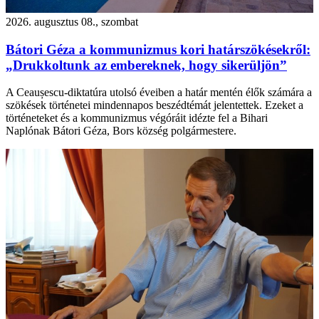
2026. augusztus 08., szombat
Bátori Géza a kommunizmus kori határszökésekről:
„Drukkoltunk az embereknek, hogy sikerüljön”
A Ceaușescu-diktatúra utolsó éveiben a határ mentén élők számára a
szökések történetei mindennapos beszédtémát jelentettek. Ezeket a
történeteket és a kommunizmus végóráit idézte fel a Bihari
Naplónak Bátori Géza, Bors község polgármestere.