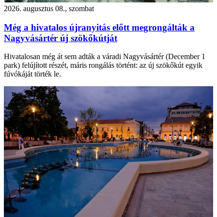
2026. augusztus 08., szombat
Még a hivatalos újranyitás előtt megrongálták a
Nagyvásártér új szökőkútját
Hivatalosan még át sem adták a váradi Nagyvásártér (December 1
park) felújított részét, máris rongálás történt: az új szökőkút egyik
fúvókáját törték le.