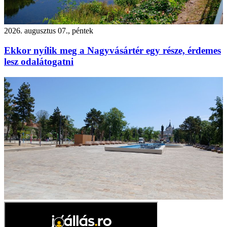
2026. augusztus 07., péntek
Ekkor nyílik meg a Nagyvásártér egy része, érdemes
lesz odalátogatni