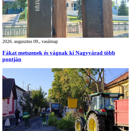
2026. augusztus 09., vasárnap
Fákat metszenek és vágnak ki Nagyvárad több
pontján