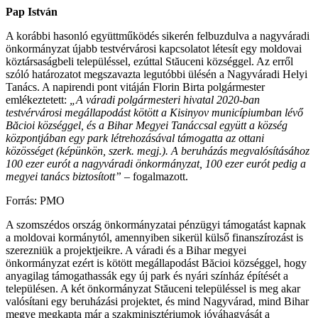
Pap István
A korábbi hasonló együttműködés sikerén felbuzdulva a nagyváradi
önkormányzat újabb testvérvárosi kapcsolatot létesít egy moldovai
köztársaságbeli településsel, ezúttal Stăuceni községgel. Az erről
szóló határozatot megszavazta legutóbbi ülésén a Nagyváradi Helyi
Tanács. A napirendi pont vitáján Florin Birta polgármester
emlékeztetett:
„A váradi polgármesteri hivatal 2020-ban
testvérvárosi megállapodást kötött a Kisinyov municípiumban lévő
Băcioi községgel, és a Bihar Megyei Tanáccsal együtt a község
központjában egy park létrehozásával támogatta az ottani
közösséget (képünkön, szerk. megj.). A beruházás megvalósításához
100 ezer eurót a nagyváradi önkormányzat, 100 ezer eurót pedig a
megyei tanács biztosított”
– fogalmazott.
Forrás: PMO
A szomszédos ország önkormányzatai pénzügyi támogatást kapnak
a moldovai kormánytól, amennyiben sikerül külső finanszírozást is
szerezniük a projektjeikre. A váradi és a Bihar megyei
önkormányzat ezért is kötött megállapodást Băcioi községgel, hogy
anyagilag támogathassák egy új park és nyári színház építését a
településen. A két önkormányzat Stăuceni településsel is meg akar
valósítani egy beruházási projektet, és mind Nagyvárad, mind Bihar
megye megkapta már a szakminisztériumok jóváhagyását a