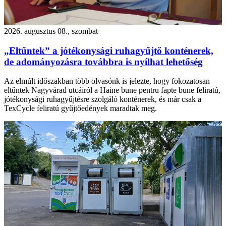
2026. augusztus 08., szombat
„Eltűntek” a jótékonysági ruhagyűjtő konténerek,
de adományozásra továbbra is nyílhat lehetőség
Az elmúlt időszakban több olvasónk is jelezte, hogy fokozatosan
eltűntek Nagyvárad utcáiról a Haine bune pentru fapte bune feliratú,
jótékonysági ruhagyűjtésre szolgáló konténerek, és már csak a
TexCycle feliratú gyűjtőedények maradtak meg.