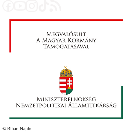
©
Bihari Napló
|