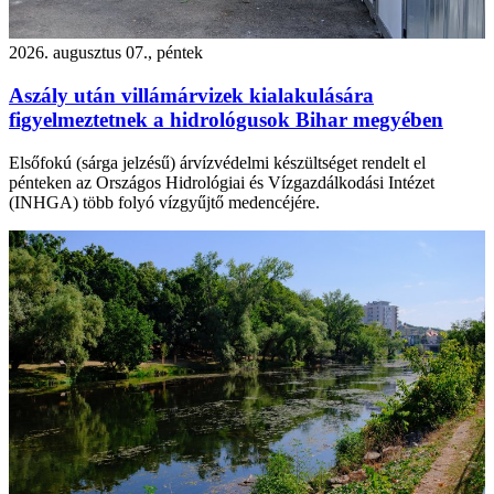
2026. augusztus 07., péntek
Aszály után villámárvizek kialakulására
figyelmeztetnek a hidrológusok Bihar megyében
Elsőfokú (sárga jelzésű) árvízvédelmi készültséget rendelt el
pénteken az Országos Hidrológiai és Vízgazdálkodási Intézet
(INHGA) több folyó vízgyűjtő medencéjére.