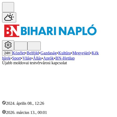
Közélet
•
Belföld
•
Gazdaság
•
Kultúra
•
Megyejáró
•
Kék
24H
hírek
•
Sport
•
Világ
•
Állás
•
Aprók
•
BN-Hetilap
Újabb moldovai testvérvárosi kapcsolat
2024. április 08., 12:26
2026. március 13., 00:01