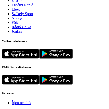
Krónika
Erdélyi Napló
Liget
Székely Sport
Nőileg
Főtér
Rádió GaGa
Jóállás
Médiatér alkalmazás
Rádió GaGa alkalmazás
Kapcsolat
Írjon nekünk