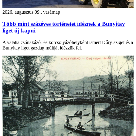
2026. augusztus 09., vasárnap
Több mint százéves történetet idéznek a Bunyitay
liget új kapui
A valaha csónakázó- és korcsolyázóhelyként ismert Dőry-sziget és a
Bunyitay liget gazdag múltját idézzük fel.