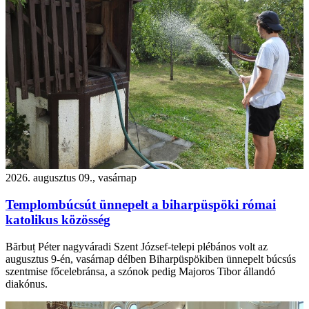
2026. augusztus 09., vasárnap
Templombúcsút ünnepelt a biharpüspöki római
katolikus közösség
Bărbuț Péter nagyváradi Szent József-telepi plébános volt az
augusztus 9-én, vasárnap délben Biharpüspökiben ünnepelt búcsús
szentmise főcelebránsa, a szónok pedig Majoros Tibor állandó
diakónus.