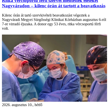
Ritka vércsoportú férfi szervei mentettek életeket
Nagyváradon – kilenc órán át tartott a beavatkozás
Kilenc órán át tartó szervkivételi beavatkozást végeztek a
Nagyváradi Megyei Sürgősségi Klinikai Kórházban augusztus 6-ról
7-re virradó éjszaka. A donor egy 53 éves, ritka vércsoportú férfi
volt.
2026. augusztus 10., hétfő