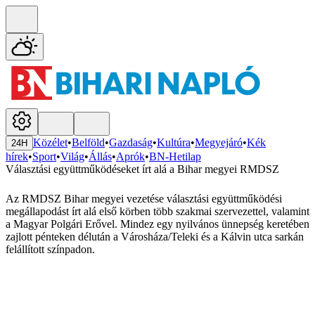
Közélet
•
Belföld
•
Gazdaság
•
Kultúra
•
Megyejáró
•
Kék
24H
hírek
•
Sport
•
Világ
•
Állás
•
Aprók
•
BN-Hetilap
Választási együttműködéseket írt alá a Bihar megyei RMDSZ
Az RMDSZ Bihar megyei vezetése választási együttműködési
megállapodást írt alá első körben több szakmai szervezettel, valamint
a Magyar Polgári Erővel. Mindez egy nyilvános ünnepség keretében
zajlott pénteken délután a Városháza/Teleki és a Kálvin utca sarkán
felállított színpadon.