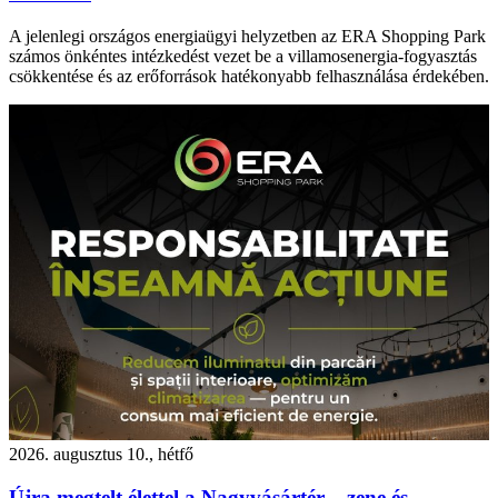
A jelenlegi országos energiaügyi helyzetben az ERA Shopping Park
számos önkéntes intézkedést vezet be a villamosenergia-fogyasztás
csökkentése és az erőforrások hatékonyabb felhasználása érdekében.
2026. augusztus 10., hétfő
Újra megtelt élettel a Nagyvásártér – zene és