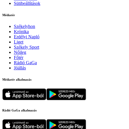
Sütibeállítások
Médiatér
Székelyhon
Krónika
Erdélyi Napló
Liget
Székely Sport
Nőileg
Főtér
Rádió GaGa
Jóállás
Médiatér alkalmazás
Rádió GaGa alkalmazás