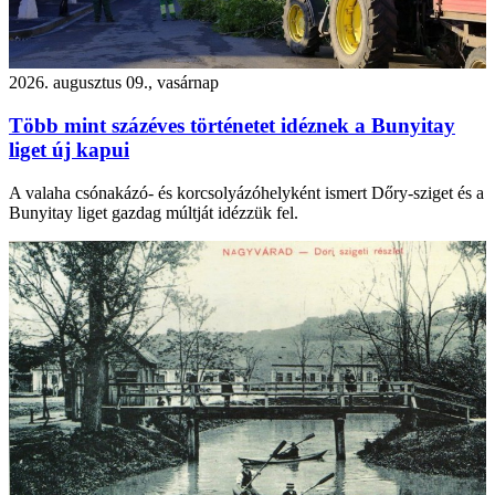
2026. augusztus 09., vasárnap
Több mint százéves történetet idéznek a Bunyitay
liget új kapui
A valaha csónakázó- és korcsolyázóhelyként ismert Dőry-sziget és a
Bunyitay liget gazdag múltját idézzük fel.