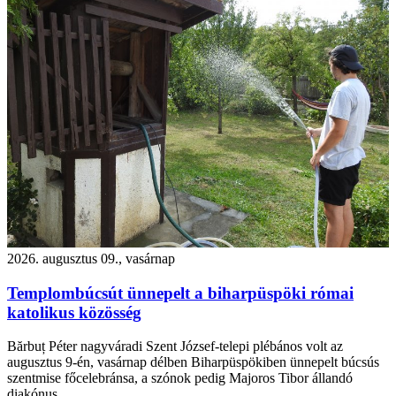
2026. augusztus 09., vasárnap
Templombúcsút ünnepelt a biharpüspöki római
katolikus közösség
Bărbuț Péter nagyváradi Szent József-telepi plébános volt az
augusztus 9-én, vasárnap délben Biharpüspökiben ünnepelt búcsús
szentmise főcelebránsa, a szónok pedig Majoros Tibor állandó
diakónus.