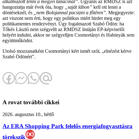
alkalmazott lenni a megyei tanácsnál”.
Ugyanis az RMDSZ is azt
hangoztatja már évek óta, hogy
„saját lábon”
kell ott lenni a
döntéseknél, és
„nem Bolojannal pacsizni a főtéren”.
Megjegyezte:
azt viszont nem érti, hogy egy politikus miért hirdet meg egy
politikamentes rendezvényt. Úgy fogalmazott Szabó Ödön: ha
Tőkés László nem szégyellt az RMDSZ listáján EP-képviselői
helyért indulni, akkor ne szégyelljen Csomortányi és Habinyák sem
együttműködni.
Utolsó mozzanatként Csomortányi kért ismét szót, „elnézést kérve
Szabó Ödönért”.
A rovat további cikkei
2026. augusztus 10., hétfő
Az ERA Shopping Park felelős energiafogyasztásra
törekszik