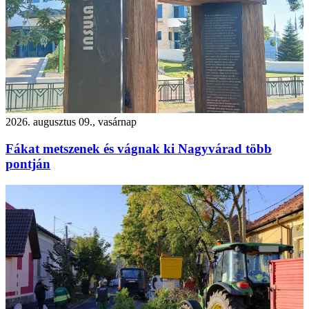
2026. augusztus 09., vasárnap
Fákat metszenek és vágnak ki Nagyvárad több
pontján