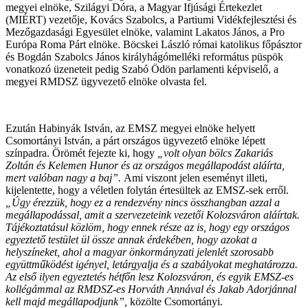
megyei elnöke, Szilágyi Dóra, a Magyar Ifjúsági Értekezlet
(MIÉRT) vezetője, Kovács Szabolcs, a Partiumi Vidékfejlesztési és
Mezőgazdasági Egyesület elnöke, valamint Lakatos János, a Pro
Európa Roma Párt elnöke. Böcskei László római katolikus főpásztor
és Bogdán Szabolcs János királyhágómelléki református püspök
vonatkozó üzeneteit pedig Szabó Ödön parlamenti képviselő, a
megyei RMDSZ ügyvezető elnöke olvasta fel.
Ezután Habinyák István, az EMSZ megyei elnöke helyett
Csomortányi István, a párt országos ügyvezető elnöke lépett
színpadra. Örömét fejezte ki, hogy
„volt olyan bölcs Zakariás
Zoltán és Kelemen Hunor és az országos megállapodást aláírta,
mert valóban nagy a baj”.
Ami viszont jelen eseményt illeti,
kijelentette, hogy a véletlen folytán értesültek az EMSZ-sek erről.
„Úgy érezzük, hogy ez a rendezvény nincs összhangban azzal a
megállapodással, amit a szervezeteink vezetői Kolozsváron aláírtak.
Tájékoztatásul közlöm, hogy ennek része az is, hogy egy országos
egyeztető testület ül össze annak érdekében, hogy azokat a
helyszíneket, ahol a magyar önkormányzati jelenlét szorosabb
együttműködést igényel, letárgyalja és a szabályokat meghatározza.
Az első ilyen egyeztetés hétfőn lesz Kolozsváron, és egyik EMSZ-es
kollégámmal az RMDSZ-es Horváth Annával és Jakab Adorjánnal
kell majd megállapodjunk”,
közölte Csomortányi.