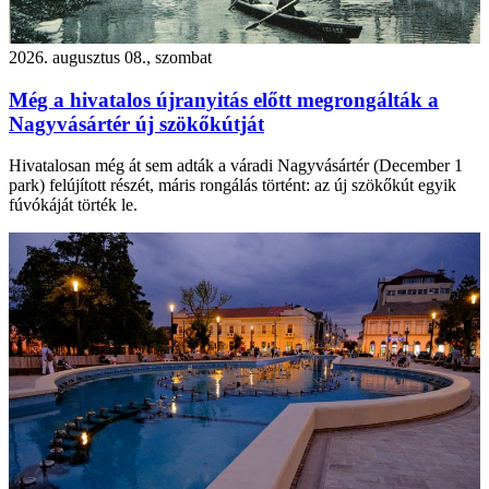
2026. augusztus 08., szombat
Még a hivatalos újranyitás előtt megrongálták a
Nagyvásártér új szökőkútját
Hivatalosan még át sem adták a váradi Nagyvásártér (December 1
park) felújított részét, máris rongálás történt: az új szökőkút egyik
fúvókáját törték le.