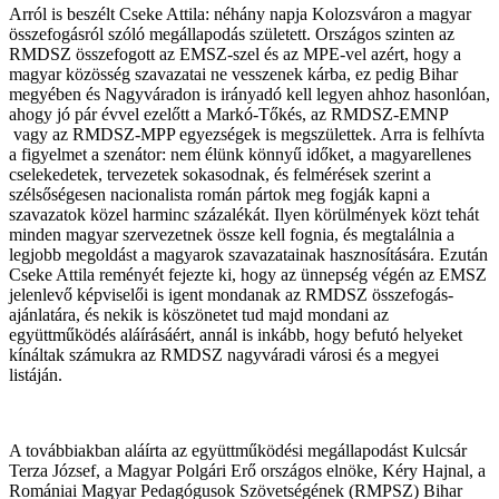
Arról is beszélt Cseke Attila: néhány napja Kolozsváron a magyar
összefogásról szóló megállapodás született. Országos szinten az
RMDSZ összefogott az EMSZ-szel és az MPE-vel azért, hogy a
magyar közösség szavazatai ne vesszenek kárba, ez pedig Bihar
megyében és Nagyváradon is irányadó kell legyen ahhoz hasonlóan,
ahogy jó pár évvel ezelőtt a Markó-Tőkés, az RMDSZ-EMNP
vagy az RMDSZ-MPP egyezségek is megszülettek. Arra is felhívta
a figyelmet a szenátor: nem élünk könnyű időket, a magyarellenes
cselekedetek, tervezetek sokasodnak, és felmérések szerint a
szélsőségesen nacionalista román pártok meg fogják kapni a
szavazatok közel harminc százalékát. Ilyen körülmények közt tehát
minden magyar szervezetnek össze kell fognia, és megtalálnia a
legjobb megoldást a magyarok szavazatainak hasznosítására. Ezután
Cseke Attila reményét fejezte ki, hogy az ünnepség végén az EMSZ
jelenlevő képviselői is igent mondanak az RMDSZ összefogás-
ajánlatára, és nekik is köszönetet tud majd mondani az
együttműködés aláírásáért, annál is inkább, hogy befutó helyeket
kínáltak számukra az RMDSZ nagyváradi városi és a megyei
listáján.
A továbbiakban aláírta az együttműködési megállapodást Kulcsár
Terza József, a Magyar Polgári Erő országos elnöke, Kéry Hajnal, a
Romániai Magyar Pedagógusok Szövetségének (RMPSZ) Bihar