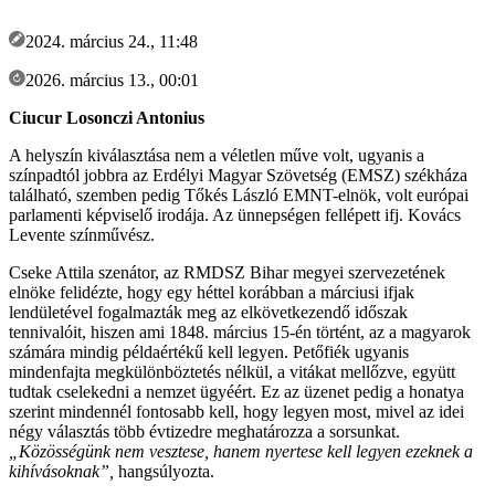
2024. március 24., 11:48
2026. március 13., 00:01
Ciucur Losonczi Antonius
A helyszín kiválasztása nem a véletlen műve volt, ugyanis a
színpadtól jobbra az Erdélyi Magyar Szövetség (EMSZ) székháza
található, szemben pedig Tőkés László EMNT-elnök, volt európai
parlamenti képviselő irodája. Az ünnepségen fellépett ifj. Kovács
Levente színművész.
Cseke Attila szenátor, az RMDSZ Bihar megyei szervezetének
elnöke felidézte, hogy egy héttel korábban a márciusi ifjak
lendületével fogalmazták meg az elkövetkezendő időszak
tennivalóit, hiszen ami 1848. március 15-én történt, az a magyarok
számára mindig példaértékű kell legyen. Petőfiék ugyanis
mindenfajta megkülönböztetés nélkül, a vitákat mellőzve, együtt
tudtak cselekedni a nemzet ügyéért. Ez az üzenet pedig a honatya
szerint mindennél fontosabb kell, hogy legyen most, mivel az idei
négy választás több évtizedre meghatározza a sorsunkat.
„Közösségünk nem vesztese, hanem nyertese kell legyen ezeknek a
kihívásoknak”,
hangsúlyozta.