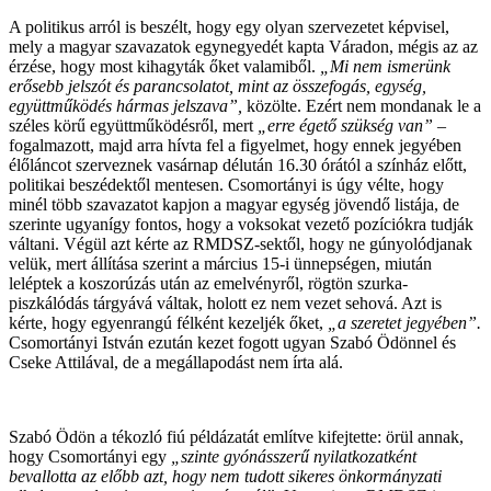
A politikus arról is beszélt, hogy egy olyan szervezetet képvisel,
mely a magyar szavazatok egynegyedét kapta Váradon, mégis az az
érzése, hogy most kihagyták őket valamiből.
„Mi nem ismerünk
erősebb jelszót és parancsolatot, mint az összefogás, egység,
együttműködés hármas jelszava”,
közölte. Ezért nem mondanak le a
széles körű együttműködésről, mert
„erre égető szükség van”
–
fogalmazott, majd arra hívta fel a figyelmet, hogy ennek jegyében
élőláncot szerveznek vasárnap délután 16.30 órától a színház előtt,
politikai beszédektől mentesen. Csomortányi is úgy vélte, hogy
minél több szavazatot kapjon a magyar egység jövendő listája, de
szerinte ugyanígy fontos, hogy a voksokat vezető pozíciókra tudják
váltani. Végül azt kérte az RMDSZ-sektől, hogy ne gúnyolódjanak
velük, mert állítása szerint a március 15-i ünnepségen, miután
leléptek a koszorúzás után az emelvényről, rögtön szurka-
piszkálódás tárgyává váltak, holott ez nem vezet sehová. Azt is
kérte, hogy egyenrangú félként kezeljék őket,
„a szeretet jegyében”.
Csomortányi István ezután kezet fogott ugyan Szabó Ödönnel és
Cseke Attilával, de a megállapodást nem írta alá.
Szabó Ödön a tékozló fiú példázatát említve kifejtette: örül annak,
hogy Csomortányi egy
„szinte gyónásszerű nyilatkozatként
bevallotta az előbb azt, hogy nem tudott sikeres önkormányzati