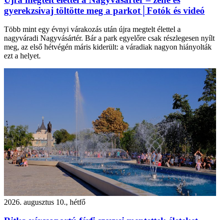
gyerekzsivaj töltötte meg a parkot│Fotók és videó
Több mint egy évnyi várakozás után újra megtelt élettel a
nagyváradi Nagyvásártér. Bár a park egyelőre csak részlegesen nyílt
meg, az első hétvégén máris kiderült: a váradiak nagyon hiányolták
ezt a helyet.
2026. augusztus 10., hétfő