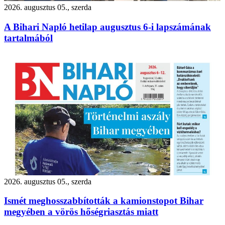
2026. augusztus 05., szerda
A Bihari Napló hetilap augusztus 6-i lapszámának
tartalmából
2026. augusztus 05., szerda
Ismét meghosszabbították a kamionstopot Bihar
megyében a vörös hőségriasztás miatt