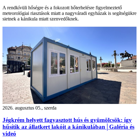
A rendkívüli hőségre és a fokozott hőterhelésre figyelmeztető
meteorológiai riasztások miatt a nagyváradi egyházak is segítségükre
sietnek a kánikula miatt szenvedőknek.
2026. augusztus 05., szerda
Jégkrém helyett fagyasztott hús és gyümölcsök: így
hűsítik az állatkert lakóit a kánikulában│Galéria és
videó