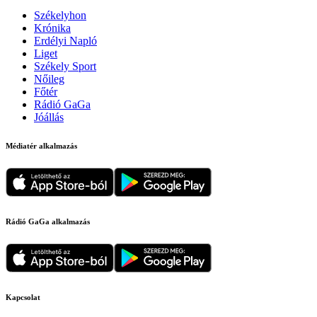
Székelyhon
Krónika
Erdélyi Napló
Liget
Székely Sport
Nőileg
Főtér
Rádió GaGa
Jóállás
Médiatér alkalmazás
Rádió GaGa alkalmazás
Kapcsolat