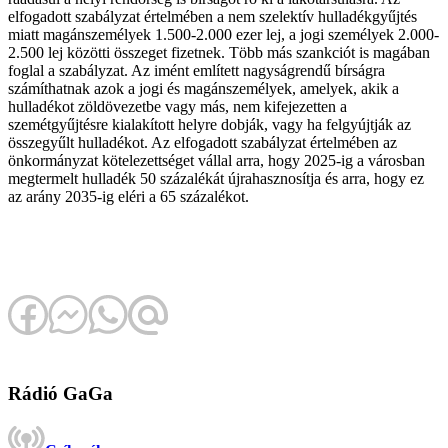
elfogadott szabályzat értelmében a nem szelektív hulladékgyűjtés
miatt magánszemélyek 1.500-2.000 ezer lej, a jogi személyek 2.000-
2.500 lej közötti összeget fizetnek. Több más szankciót is magában
foglal a szabályzat. Az imént említett nagyságrendű bírságra
számíthatnak azok a jogi és magánszemélyek, amelyek, akik a
hulladékot zöldövezetbe vagy más, nem kifejezetten a
szemétgyűjtésre kialakított helyre dobják, vagy ha felgyújtják az
összegyűlt hulladékot. Az elfogadott szabályzat értelmében az
önkormányzat kötelezettséget vállal arra, hogy 2025-ig a városban
megtermelt hulladék 50 százalékát újrahasznosítja és arra, hogy ez
az arány 2035-ig eléri a 65 százalékot.
Rádió GaGa