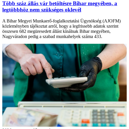
Több száz állás vár betöltésre Bihar megyében, a
legtöbbhöz nem szükséges oklevél
A Bihar Megyei Munkaerő-foglalkoztatási Ügynökség (AJOFM)
közleményben tájékoztat arról, hogy a legfrissebb adatok szerint
összesen 682 megüresedett állást kínálnak Bihar megyében,
Nagyváradon pedig a szabad munkahelyek száma 433.