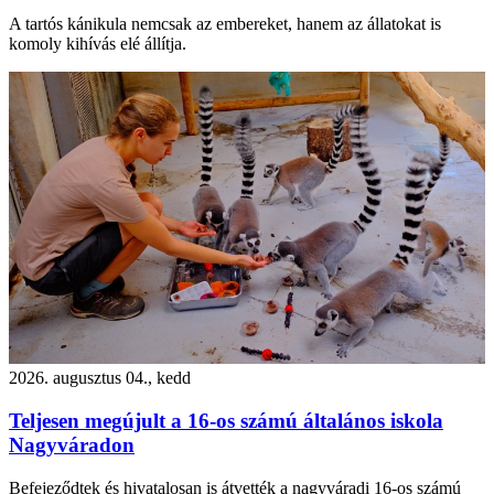
A tartós kánikula nemcsak az embereket, hanem az állatokat is
komoly kihívás elé állítja.
2026. augusztus 04., kedd
Teljesen megújult a 16-os számú általános iskola
Nagyváradon
Befejeződtek és hivatalosan is átvették a nagyváradi 16-os számú