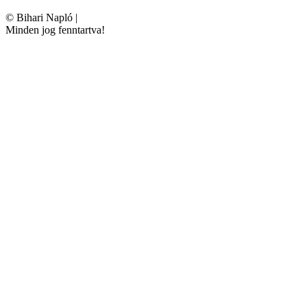
©
Bihari Napló
|
Minden jog fenntartva!