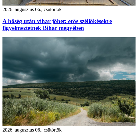
2026. augusztus 06., csütörtök
A hőség után vihar jöhet: erős széllökésekre
figyelmeztetnek Bihar megyében
2026. augusztus 06., csütörtök