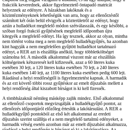
frakciók keverednek, akkor figyelmeztető öntapadó matricát
helyeznek az edényre. A házakban lakóknak és a
közintézményeknek lehetőségük van arra, hogy az ellenőrzéstől
számított két órán belül elvigyék a közterületről az edényt, hogy
aztán a hulladékot megfelelő módon szétválasszák, és egy későbbi, a
szóban forgó frakció gyűjtésének megfelelő időpontban újra
kitegyék a megfelelő edényt. Ha így tesznek, akkor az olyan, mintha
nem történt volna meg a nem megfelelő hulladékgyűjtés, ha azonban
kint hagyják a nem megfelelően gyűjtött hulladékot tartalmazó
edényt, a RER azt is elszállítja anélkül, hogy többletköltséget
számolna fel. A második alkalommal viszont már az elszállítás
költségeinek kétszeresét kell kifizessék, azaz a 60 literes kuka
esetében 30 lejt, a 120 literes kuka esetében 70 lejt, a 240 literes
kuka esetében 140 lejt, az 1100 literes kuka esetében pedig 600 lejt.
Ráadásul a helyi rendőrségtől is figyelmeztetést kapnak. A harmadik
és az ezt követő többi rossz gyűjtéskor az emelt díjszabás mellett a
helyi rendőrség által kiszabott bírságot is ki kell fizessék.
A tömbházaknál némileg másképp zajlik mindez. Első alkalommal
az ellenőrző csoportok megvizsgálják a hulladékgyűjtő pontot, az
ellenőrzés időpontjáról előzőleg értesítik a lakótársulást. A RER a
hulladékgyűjtő pontokból az első két alkalommal az eredeti
díjszabás szerint szállítja el a nem megfelelő tartalmú edényeket, a
harmadik vétség esetén azonban már az emelt díjszabást alkalmazza,
ráadásul a helyi rendőrség is bírságot ró ki a lakótársulásra. Az