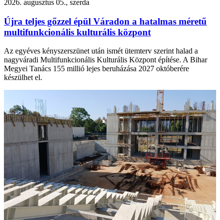
2026. augusztus 05., szerda
Újra teljes gőzzel épül Váradon a hatalmas méretű
multifunkcionális kulturális központ
Az egyéves kényszerszünet után ismét ütemterv szerint halad a
nagyváradi Multifunkcionális Kulturális Központ építése. A Bihar
Megyei Tanács 155 millió lejes beruházása 2027 októberére
készülhet el.