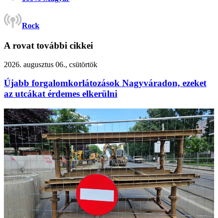
Rock
A rovat további cikkei
2026. augusztus 06., csütörtök
Újabb forgalomkorlátozások Nagyváradon, ezeket
az utcákat érdemes elkerülni