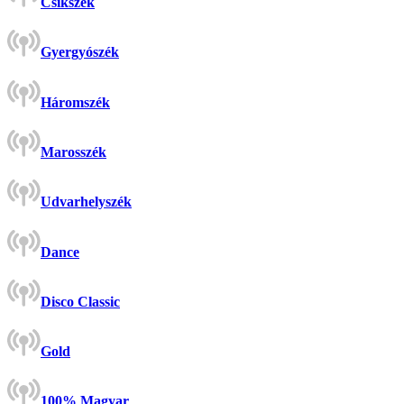
Csíkszék
Gyergyószék
Háromszék
Marosszék
Udvarhelyszék
Dance
Disco Classic
Gold
100% Magyar