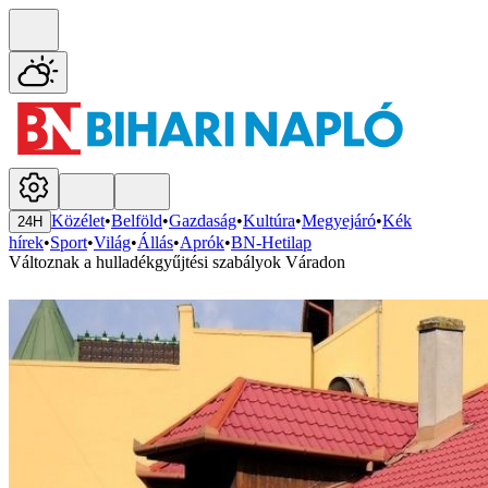
Közélet
•
Belföld
•
Gazdaság
•
Kultúra
•
Megyejáró
•
Kék
24H
hírek
•
Sport
•
Világ
•
Állás
•
Aprók
•
BN-Hetilap
Változnak a hulladékgyűjtési szabályok Váradon