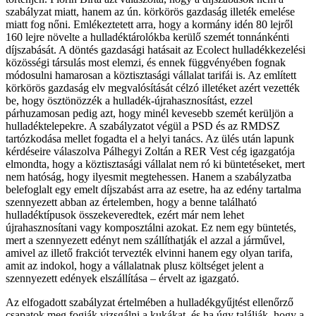
szabályzat miatt, hanem az ún. körkörös gazdaság illeték emelése
miatt fog nőni. Emlékeztetett arra, hogy a kormány idén 80 lejről
160 lejre növelte a hulladéktárolókba kerülő szemét tonnánkénti
díjszabását. A döntés gazdasági hatásait az Ecolect hulladékkezelési
közösségi társulás most elemzi, és ennek függvényében fognak
módosulni hamarosan a köztisztasági vállalat tarifái is. Az említett
körkörös gazdaság elv megvalósítását célzó illetéket azért vezették
be, hogy ösztönözzék a hulladék-újrahasznosítást, ezzel
párhuzamosan pedig azt, hogy minél kevesebb szemét kerüljön a
hulladéktelepekre. A szabályzatot végül a PSD és az RMDSZ
tartózkodása mellet fogadta el a helyi tanács. Az ülés után lapunk
kérdéseire válaszolva Pálhegyi Zoltán a RER Vest cég igazgatója
elmondta, hogy a köztisztasági vállalat nem ró ki büntetéseket, mert
nem hatóság, hogy ilyesmit megtehessen. Hanem a szabályzatba
belefoglalt egy emelt díjszabást arra az esetre, ha az edény tartalma
szennyezett abban az értelemben, hogy a benne található
hulladéktípusok összekeveredtek, ezért már nem lehet
újrahasznosítani vagy komposztálni azokat. Ez nem egy büntetés,
mert a szennyezett edényt nem szállíthatják el azzal a járművel,
amivel az illető frakciót tervezték elvinni hanem egy olyan tarifa,
amit az indokol, hogy a vállalatnak plusz költséget jelent a
szennyezett edények elszállítása – érvelt az igazgató.
Az elfogadott szabályzat értelmében a hulladékgyűjtést ellenőrző
csapatok meg fogják vizsgálni a kukákat, és ha úgy találják, hogy a