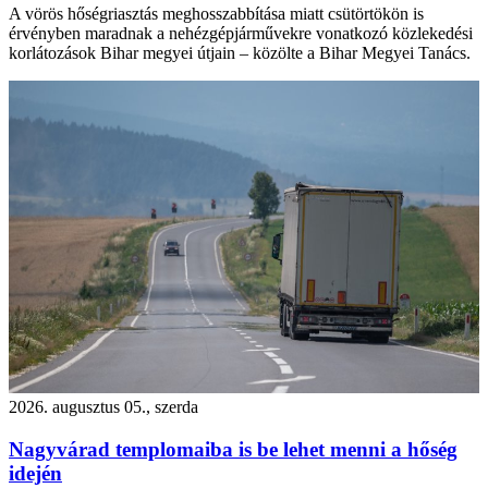
A vörös hőségriasztás meghosszabbítása miatt csütörtökön is
érvényben maradnak a nehézgépjárművekre vonatkozó közlekedési
korlátozások Bihar megyei útjain – közölte a Bihar Megyei Tanács.
2026. augusztus 05., szerda
Nagyvárad templomaiba is be lehet menni a hőség
idején