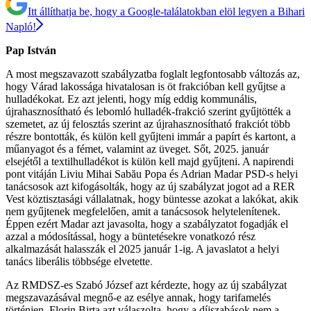
Itt állíthatja be, hogy a Google-találatokban elöl legyen a Bihari
Napló!
Pap István
A most megszavazott szabályzatba foglalt legfontosabb változás az,
hogy Várad lakossága hivatalosan is öt frakcióban kell gyűjtse a
hulladékokat. Ez azt jelenti, hogy míg eddig kommunális,
újrahasznosítható és lebomló hulladék-frakció szerint gyűjtötték a
szemetet, az új felosztás szerint az újrahasznosítható frakciót több
részre bontották, és külön kell gyűjteni immár a papírt és kartont, a
műanyagot és a fémet, valamint az üveget. Sőt, 2025. január
elsejétől a textilhulladékot is külön kell majd gyűjteni. A napirendi
pont vitáján Liviu Mihai Sabău Popa és Adrian Madar PSD-s helyi
tanácsosok azt kifogásolták, hogy az új szabályzat jogot ad a RER
Vest köztisztasági vállalatnak, hogy büntesse azokat a lakókat, akik
nem gyűjtenek megfelelően, amit a tanácsosok helytelenítenek.
Éppen ezért Madar azt javasolta, hogy a szabályzatot fogadják el
azzal a módosítással, hogy a büntetésekre vonatkozó rész
alkalmazását halasszák el 2025 január 1-ig. A javaslatot a helyi
tanács liberális többsége elvetette
.
Az RMDSZ-es Szabó József azt kérdezte, hogy az új szabályzat
megszavazásával megnő-e az esélye annak, hogy tarifamelés
történjen. Florin Birta azt válaszolta, hogy a díjszabások nem a