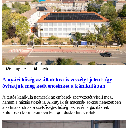
2026. augusztus 04., kedd
A nyári hőség az állatokra is veszélyt jelent: így
óvhatjuk meg kedvenceinket a kánikulában
A tartós kánikula nemcsak az emberek szervezetét viseli meg,
hanem a háziállatokét is. A kutyák és macskák sokkal nehezebben
alkalmazkodnak a szélsőséges hőséghez, ezért a gazdáknak
különösen körültekintően kell gondoskodniuk róluk.