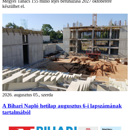
Megyei Tanács 155 millió lejes beruházása 2027 októberére
készülhet el.
2026. augusztus 05., szerda
A Bihari Napló hetilap augusztus 6-i lapszámának
tartalmából