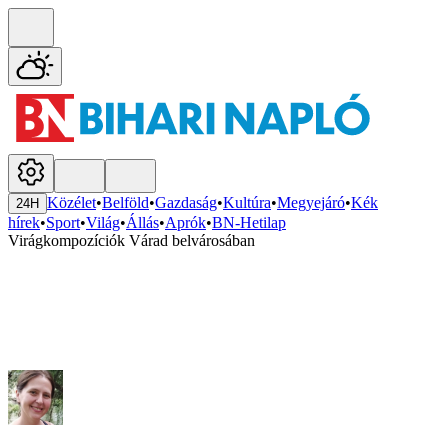
Közélet
•
Belföld
•
Gazdaság
•
Kultúra
•
Megyejáró
•
Kék
24H
hírek
•
Sport
•
Világ
•
Állás
•
Aprók
•
BN-Hetilap
Virágkompozíciók Várad belvárosában