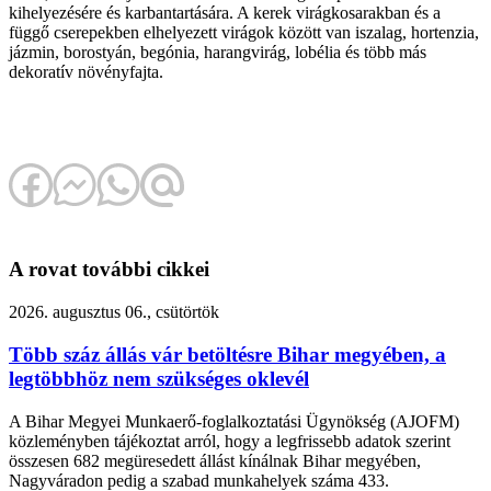
kihelyezésére és karbantartására. A kerek virágkosarakban és a
függő cserepekben elhelyezett virágok között van iszalag, hortenzia,
jázmin, borostyán, begónia, harangvirág, lobélia és több más
dekoratív növényfajta.
A rovat további cikkei
2026. augusztus 06., csütörtök
Több száz állás vár betöltésre Bihar megyében, a
legtöbbhöz nem szükséges oklevél
A Bihar Megyei Munkaerő-foglalkoztatási Ügynökség (AJOFM)
közleményben tájékoztat arról, hogy a legfrissebb adatok szerint
összesen 682 megüresedett állást kínálnak Bihar megyében,
Nagyváradon pedig a szabad munkahelyek száma 433.