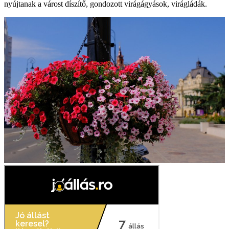
nyújtanak a várost díszítő, gondozott virágágyások, virágládák.