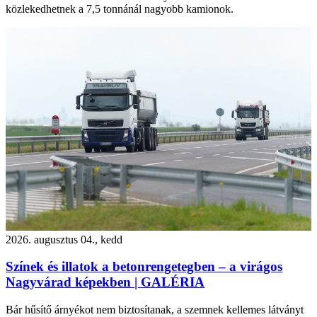
közlekedhetnek a 7,5 tonnánál nagyobb kamionok.
2026. augusztus 04., kedd
Színek és illatok a betonrengetegben – a virágos
Nagyvárad képekben | GALÉRIA
Bár hűsítő árnyékot nem biztosítanak, a szemnek kellemes látványt