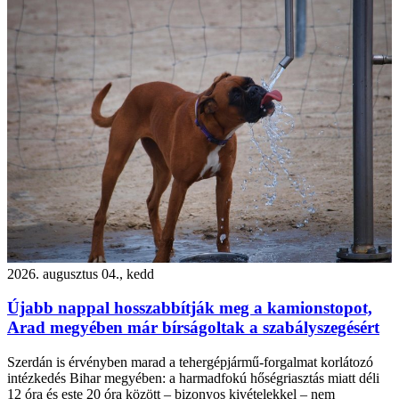
2026. augusztus 04., kedd
Újabb nappal hosszabbítják meg a kamionstopot,
Arad megyében már bírságoltak a szabályszegésért
Szerdán is érvényben marad a tehergépjármű-forgalmat korlátozó
intézkedés Bihar megyében: a harmadfokú hőségriasztás miatt déli
12 óra és este 20 óra között – bizonyos kivételekkel – nem