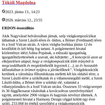
Tököli Magdolna
2023. június 13., 14:23
2026. március 12., 23:55
ERDON-összeállítás
Akik Nagyvárad belvárosában járnak, szép virágkompozíciókat
láthatnak a Szent László-téren és -hídon, a Bémer (Ferdinand) téren
és a Iosif Vulcan utcán. A város virágba borítása június 12-én
kezdődött és két hétig fog tartani. A polgármesteri hivatal
közleménye idézi Adina Popának, a műszaki igazgatóság
igazgatóhelyettesének a szavait, aki kifejtette:
„A koncepció azon az
elképzelésen alapul, hogy a virágkompozíciók több irányból is
megcsodálhatók és megtekinthetők legyenek (…), az év hosszabb
időszakában is örömet nyújtva a járókelőknek”
. Virágdekorációk
kerülnek a városháza főhomlokzata melletti két kis oldalsó térre, a
Szent László-térre a szökőkutak és a villamosmegálló mellé, a Szent
László-hídra, a Bémer térre a színház elé, valamint a
villanypóznákra és a Iosif Vulcan utcára. Összesen 33 virágcserepet
és 36 függőkosarat vásároltak a kovácsoltvas szerelvényekkel
együtt, amelyekbe 2906 virágos és hagymás növényt ültetnek. A
polgármesteri hivatal a Harmony Design céggel kötött egy évre
szóló, 233.068 lej értékű szerződést a virágkompozíciók