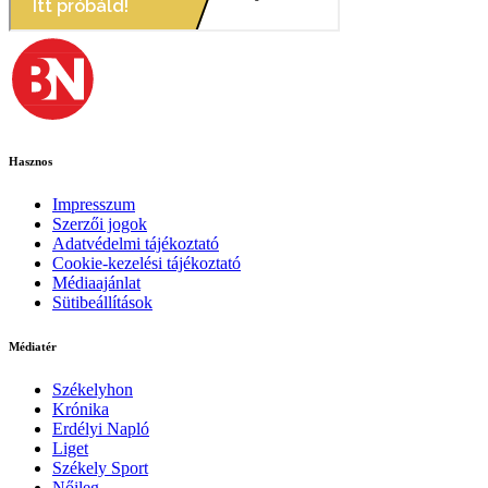
Hasznos
Impresszum
Szerzői jogok
Adatvédelmi tájékoztató
Cookie-kezelési tájékoztató
Médiaajánlat
Sütibeállítások
Médiatér
Székelyhon
Krónika
Erdélyi Napló
Liget
Székely Sport
Nőileg