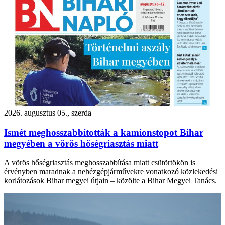
2026. augusztus 05., szerda
Ismét meghosszabbították a kamionstopot Bihar
megyében a vörös hőségriasztás miatt
A vörös hőségriasztás meghosszabbítása miatt csütörtökön is
érvényben maradnak a nehézgépjárművekre vonatkozó közlekedési
korlátozások Bihar megyei útjain – közölte a Bihar Megyei Tanács.