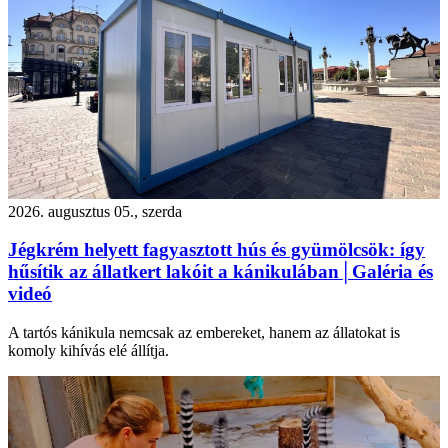
2026. augusztus 05., szerda
Jégkrém helyett fagyasztott hús és gyümölcsök: így
hűsítik az állatkert lakóit a kánikulában│Galéria és
videó
A tartós kánikula nemcsak az embereket, hanem az állatokat is
komoly kihívás elé állítja.