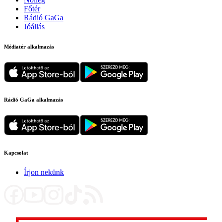
Főtér
Rádió GaGa
Jóállás
Médiatér alkalmazás
Rádió GaGa alkalmazás
Kapcsolat
Írjon nekünk