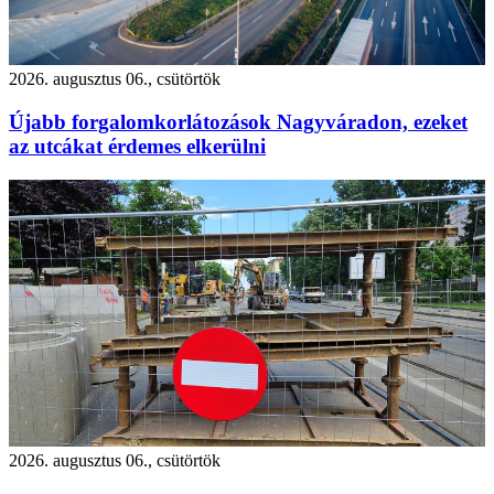
2026. augusztus 06., csütörtök
Újabb forgalomkorlátozások Nagyváradon, ezeket
az utcákat érdemes elkerülni
2026. augusztus 06., csütörtök