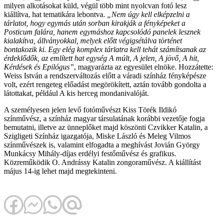
milyen alkotásokat küld, végül több mint nyolcvan fotó lesz
kiállítva, hat tematikára lebontva.
„Nem úgy kell elképzelni a
tárlatot, hogy egymás után sorban kirakják a fényképeket a
Posticum falára, hanem egymáshoz kapcsolódó panelek lesznek
kialakítva, állványokkal, melyek előtt végigsétálva történet
bontakozik ki. Egy elég komplex tárlatra kell tehát számítsanak az
érdeklődők, az említett hat egység A múlt, A jelen, A jövő, A hit,
Kérdések és Epilógus”
, magyarázta az egyesület elnöke. Hozzátette:
Weiss István a rendszerváltozás előtt a váradi színház fényképésze
volt, ezért rengeteg előadást megörökített, aztán tovább gondolta a
látottakat, például A kis herceg mondanivalóját.
A személyesen jelen levő fotóművészt Kiss Törék Ildikó
színművész, a színház magyar társulatának korábbi vezetője fogja
bemutatni, illetve az ünneplőket majd köszönti Czvikker Katalin, a
Szigligeti Színház igazgatója, Miske László és Meleg Vilmos
színművészek is, valamint elfogadta a meghívást Jovián György
Munkácsy Mihály-díjas erdélyi festőművész és grafikus.
Közreműködik O. Andrássy Katalin zongoraművész. A kiállítást
május 14-ig lehet majd megtekinteni.