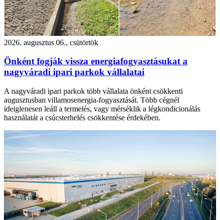
2026. augusztus 06., csütörtök
Önként fogják vissza energiafogyasztásukat a
nagyváradi ipari parkok vállalatai
A nagyváradi ipari parkok több vállalata önként csökkenti
augusztusban villamosenergia-fogyasztását. Több cégnél
ideiglenesen leáll a termelés, vagy mérséklik a légkondicionálás
használatát a csúcsterhelés csökkentése érdekében.