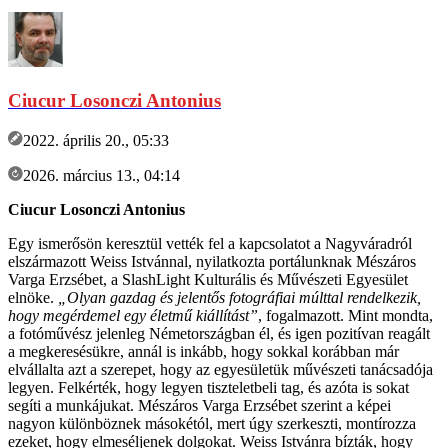
Ciucur Losonczi Antonius
2022. április 20., 05:33
2026. március 13., 04:14
Ciucur Losonczi Antonius
Egy ismerősön keresztül vették fel a kapcsolatot a Nagyváradról
elszármazott Weiss Istvánnal, nyilatkozta portálunknak Mészáros
Varga Erzsébet, a SlashLight Kulturális és Művészeti Egyesület
elnöke.
„Olyan gazdag és jelentős fotográfiai múlttal rendelkezik,
hogy megérdemel egy életmű kiállítást”
, fogalmazott. Mint mondta,
a fotóművész jelenleg Németországban él, és igen pozitívan reagált
a megkeresésükre, annál is inkább, hogy sokkal korábban már
elvállalta azt a szerepet, hogy az egyesületük művészeti tanácsadója
legyen. Felkérték, hogy legyen tiszteletbeli tag, és azóta is sokat
segíti a munkájukat. Mészáros Varga Erzsébet szerint a képei
nagyon különböznek másokétól, mert úgy szerkeszti, montírozza
ezeket, hogy elmeséljenek dolgokat. Weiss Istvánra bízták, hogy