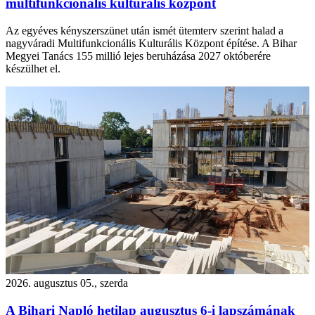
multifunkcionális kulturális központ
Az egyéves kényszerszünet után ismét ütemterv szerint halad a
nagyváradi Multifunkcionális Kulturális Központ építése. A Bihar
Megyei Tanács 155 millió lejes beruházása 2027 októberére
készülhet el.
2026. augusztus 05., szerda
A Bihari Napló hetilap augusztus 6-i lapszámának