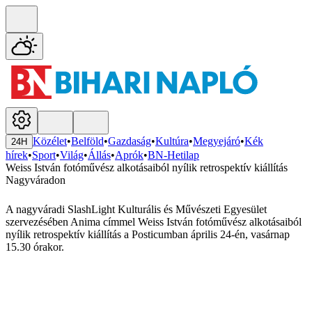
Közélet
•
Belföld
•
Gazdaság
•
Kultúra
•
Megyejáró
•
Kék
24H
hírek
•
Sport
•
Világ
•
Állás
•
Aprók
•
BN-Hetilap
Weiss István fotóművész alkotásaiból nyílik retrospektív kiállítás
Nagyváradon
A nagyváradi SlashLight Kulturális és Művészeti Egyesület
szervezésében Anima címmel Weiss István fotóművész alkotásaiból
nyílik retrospektív kiállítás a Posticumban április 24-én, vasárnap
15.30 órakor.