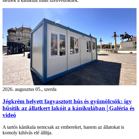
sietnek a kánikula miatt szenvedőknek.
2026. augusztus 05., szerda
Jégkrém helyett fagyasztott hús és gyümölcsök: így
hűsítik az állatkert lakóit a kánikulában│Galéria és
videó
A tartós kánikula nemcsak az embereket, hanem az állatokat is
komoly kihívás elé állítja.