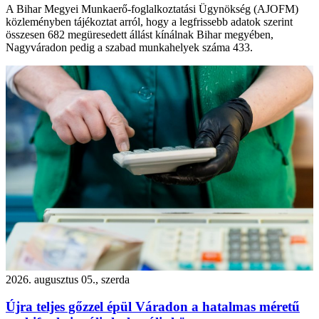
A Bihar Megyei Munkaerő-foglalkoztatási Ügynökség (AJOFM)
közleményben tájékoztat arról, hogy a legfrissebb adatok szerint
összesen 682 megüresedett állást kínálnak Bihar megyében,
Nagyváradon pedig a szabad munkahelyek száma 433.
2026. augusztus 05., szerda
Újra teljes gőzzel épül Váradon a hatalmas méretű