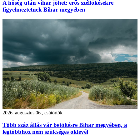
A hőség után vihar jöhet: erős széllökésekre
figyelmeztetnek Bihar megyében
2026. augusztus 06., csütörtök
Több száz állás vár betöltésre Bihar megyében, a
legtöbbhöz nem szükséges oklevél