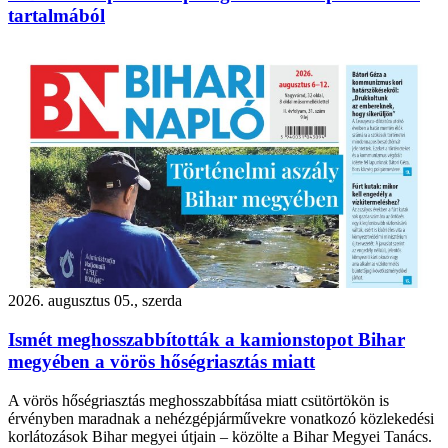
tartalmából
2026. augusztus 05., szerda
Ismét meghosszabbították a kamionstopot Bihar
megyében a vörös hőségriasztás miatt
A vörös hőségriasztás meghosszabbítása miatt csütörtökön is
érvényben maradnak a nehézgépjárművekre vonatkozó közlekedési
korlátozások Bihar megyei útjain – közölte a Bihar Megyei Tanács.