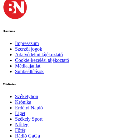
Hasznos
Impresszum
Szerzői jogok
Adatvédelmi tájékoztató
Cookie-kezelési tájékoztató
Médiaajánlat
Sütibeállítások
Médiatér
Székelyhon
Krónika
Erdélyi Napló
Liget
Székely Sport
Nőileg
Főtér
Rádió GaGa