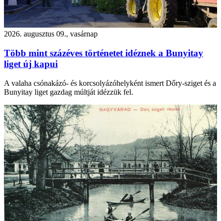
2026. augusztus 09., vasárnap
Több mint százéves történetet idéznek a Bunyitay
liget új kapui
A valaha csónakázó- és korcsolyázóhelyként ismert Dőry-sziget és a
Bunyitay liget gazdag múltját idézzük fel.