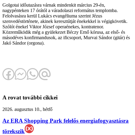
Golgotai időutazásra várnak mindenkit március 29-én,
nagypénteken 17 órától a váradolaszi református templomba.
Felolvasásra kerül Lukács evangéliuma szerint Jézus
szenvedéstörténete, akinek keresztútját énekekkel is végigkövetik.
Szólót énekel Viktor József operaénekes, kontratenor.
Közreműködik még a gyülekezet Béczy Ernő kórusa, az első- és
másodéves konfirmandusok, az ificsoport, Murvai Sándor (gitár) és
Jakó Sándor (orgona).
A rovat további cikkei
2026. augusztus 10., hétfő
Az ERA Shopping Park felelős energiafogyasztásra
törekszik