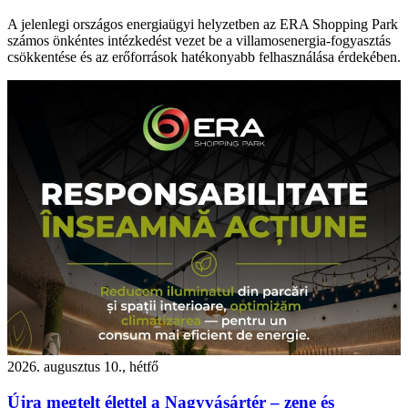
A jelenlegi országos energiaügyi helyzetben az ERA Shopping Park
számos önkéntes intézkedést vezet be a villamosenergia-fogyasztás
csökkentése és az erőforrások hatékonyabb felhasználása érdekében.
2026. augusztus 10., hétfő
Újra megtelt élettel a Nagyvásártér – zene és