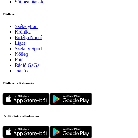
Sütibeállítások
Médiatér
Székelyhon
Krónika
Erdélyi Napló
Liget
Székely Sport
Nőileg
Főtér
Rádió GaGa
Jóállás
Médiatér alkalmazás
Rádió GaGa alkalmazás