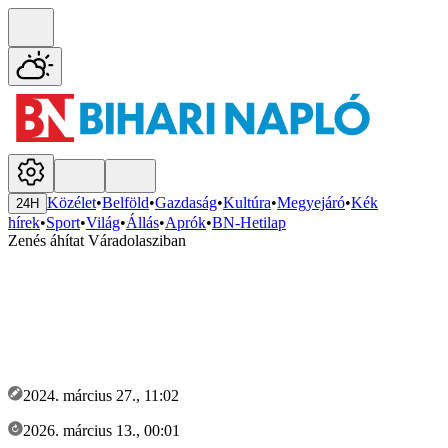
Közélet
•
Belföld
•
Gazdaság
•
Kultúra
•
Megyejáró
•
Kék
24H
hírek
•
Sport
•
Világ
•
Állás
•
Aprók
•
BN-Hetilap
Zenés áhítat Váradolasziban
2024. március 27., 11:02
2026. március 13., 00:01