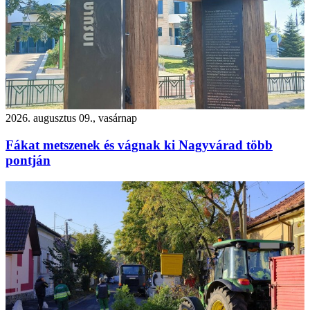
2026. augusztus 09., vasárnap
Fákat metszenek és vágnak ki Nagyvárad több
pontján