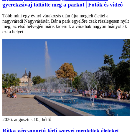
gyerekzsivaj töltötte meg a parkot│Fotók és videó
Több mint egy évnyi várakozás után újra megtelt élettel a
nagyváradi Nagyvásártér. Bár a park egyelőre csak részlegesen nyílt
meg, az első hétvégén máris kiderült: a váradiak nagyon hiányolták
ezt a helyet.
2026. augusztus 10., hétfő
Ritka vércsoportú férfi szervei mentettek életeket