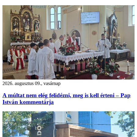
2026. augusztus 09., vasárnap
A múltat nem elég felidézni, meg is kell érteni – Pap
István kommentárja