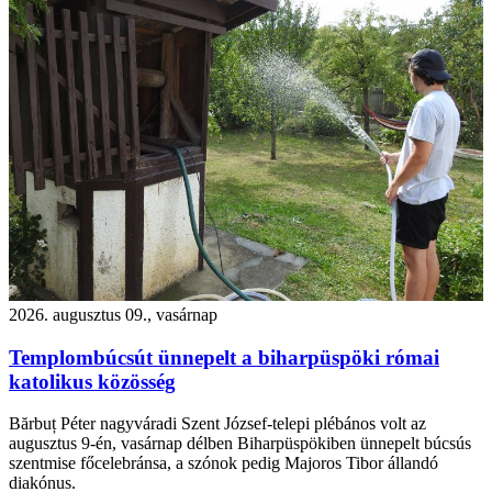
2026. augusztus 09., vasárnap
Templombúcsút ünnepelt a biharpüspöki római
katolikus közösség
Bărbuț Péter nagyváradi Szent József-telepi plébános volt az
augusztus 9-én, vasárnap délben Biharpüspökiben ünnepelt búcsús
szentmise főcelebránsa, a szónok pedig Majoros Tibor állandó
diakónus.