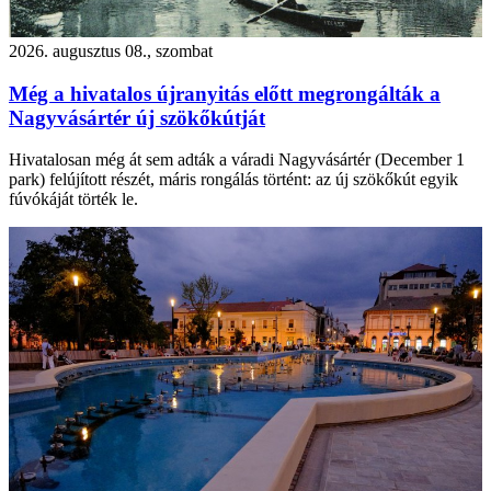
2026. augusztus 08., szombat
Még a hivatalos újranyitás előtt megrongálták a
Nagyvásártér új szökőkútját
Hivatalosan még át sem adták a váradi Nagyvásártér (December 1
park) felújított részét, máris rongálás történt: az új szökőkút egyik
fúvókáját törték le.