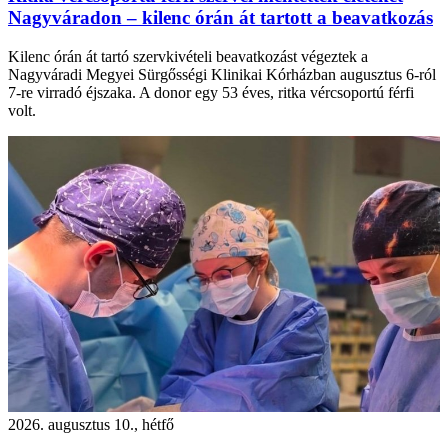
Nagyváradon – kilenc órán át tartott a beavatkozás
Kilenc órán át tartó szervkivételi beavatkozást végeztek a
Nagyváradi Megyei Sürgősségi Klinikai Kórházban augusztus 6-ról
7-re virradó éjszaka. A donor egy 53 éves, ritka vércsoportú férfi
volt.
2026. augusztus 10., hétfő